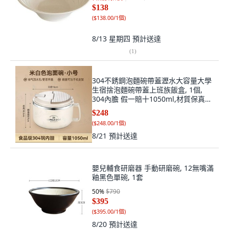
$138
(
$138.00/1個
)
8/13 星期四
預計送達
(
1
)
304不銹鋼泡麵碗帶蓋瀝水大容量大學
生宿捨泡麵碗帶蓋上班族飯盒, 1個,
304內膽 假一賠十1050ml,材質保真
支持檢測卡棕色, N/A
$248
(
$248.00/1個
)
8/21
預計送達
嬰兒輔食研磨器 手動研磨碗, 12無嘴滿
釉黑色單碗, 1套
50
%
$790
$395
(
$395.00/1個
)
8/20
預計送達