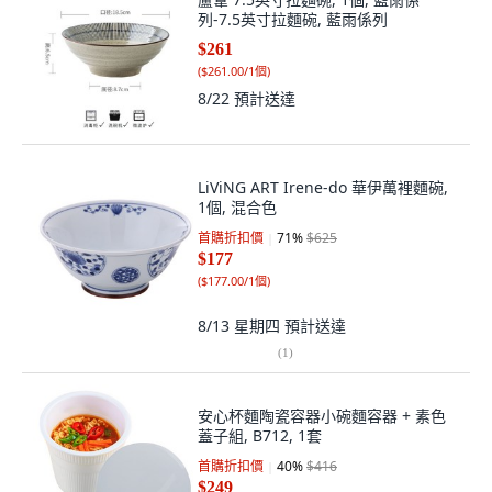
列-7.5英寸拉麵碗, 藍雨係列
$261
(
$261.00/1個
)
8/22
預計送達
LiViNG ART Irene-do 華伊萬裡麵碗,
1個, 混合色
首購折扣價
71
%
$625
$177
(
$177.00/1個
)
8/13 星期四
預計送達
(
1
)
安心杯麵陶瓷容器小碗麵容器 + 素色
蓋子組, B712, 1套
首購折扣價
40
%
$416
$249