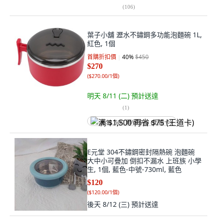
(
106
)
葉子小舖 瀝水不鏽鋼多功能泡麵碗 1L,
紅色, 1個
首購折扣價
40
%
$450
$270
(
$270.00/1個
)
明天 8/11 (二)
預計送達
(
1
)
满 $1,500 再省 $75 (王道卡)
E元堂 304不鏽鋼密封隔熱碗 泡麵碗
大中小可疊加 倒扣不漏水 上班族 小學
生, 1個, 藍色-中號-730ml, 藍色
$120
(
$120.00/1個
)
後天 8/12 (三)
預計送達