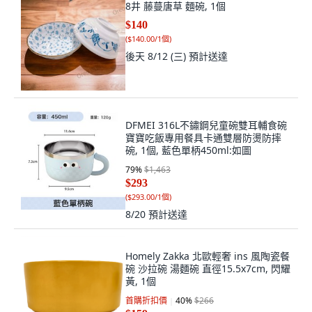
8井 藤蔓唐草 麵碗, 1個
$140
(
$140.00/1個
)
後天 8/12 (三)
預計送達
DFMEI 316L不鏽鋼兒童碗雙耳輔食碗
寶寶吃飯專用餐具卡通雙層防燙防摔
碗, 1個, 藍色單柄450ml:如圖
79
%
$1,463
$293
(
$293.00/1個
)
8/20
預計送達
Homely Zakka 北歐輕奢 ins 風陶瓷餐
碗 沙拉碗 湯麵碗 直徑15.5x7cm, 閃耀
黃, 1個
首購折扣價
40
%
$266