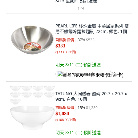
8/13 星期四
預計送達
(
15
)
PEARL LIFE 珍珠金屬 中華居家系列 雙
層不鏽鋼冷麵拉麵碗 22cm, 銀色, 1個
首購折扣價
37
%
$533
$333
(
$333.00/1個
)
明天 8/11 (二)
預計送達
满 $1,500 再省 $75 (王道卡)
TATUNG 大同磁器 麵碗 20.7 x 20.7 x
9cm, 白色, 10個
首購折扣價
15
%
$1,280
$1,080
(
$108.00/1個
)
明天 8/11 (二)
預計送達