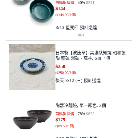
首購折扣價
40
%
$241
$144
(
$144.00/1個
)
8/13 星期四
預計送達
(
62
)
日本製【波唐草】美濃馱知燒 昭和製
陶 麵碗 湯碗 - 高井, 6皿, 1個
$250
(
$250.00/1個
)
後天 8/12 (三)
預計送達
陶器冷麵碗, 單一顏色, 2個
首購折扣價
78
%
$832
$179
(
$89.50/1個
)