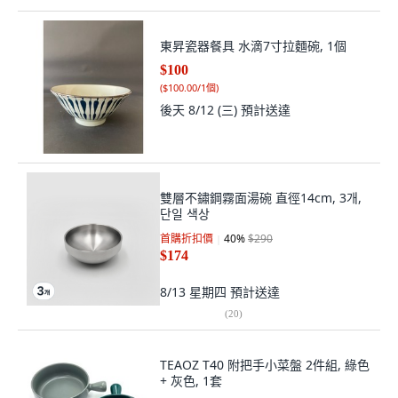
東昇瓷器餐具 水滴7寸拉麵碗, 1個
$100
(
$100.00/1個
)
後天 8/12 (三)
預計送達
雙層不鏽鋼霧面湯碗 直徑14cm, 3개,
단일 색상
首購折扣價
40
%
$290
$174
8/13 星期四
預計送達
(
20
)
TEAOZ T40 附把手小菜盤 2件組, 綠色
+ 灰色, 1套