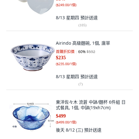
(
$249.00/1個
)
8/13 星期四
預計送達
(
105
)
Airindo 高級麵碗, 1個, 唐草
首購折扣價
60
%
$592
$235
(
$235.00/1個
)
8/13 星期四
預計送達
(
7
)
東洋佐々木 流蒼 中缽/麵杯 6件組 日
式餐具, 1個, 中缽(19xh7cm)
$499
(
$499.00/1個
)
後天 8/12 (三)
預計送達