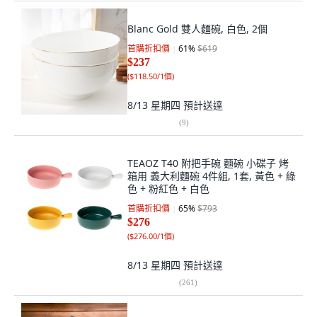
Blanc Gold 雙人麵碗, 白色, 2個
首購折扣價
61
%
$619
$237
(
$118.50/1個
)
8/13 星期四
預計送達
(
9
)
TEAOZ T40 附把手碗 麵碗 小碟子 烤
箱用 義大利麵碗 4件組, 1套, 黃色 + 綠
色 + 粉紅色 + 白色
首購折扣價
65
%
$793
$276
(
$276.00/1個
)
8/13 星期四
預計送達
(
261
)