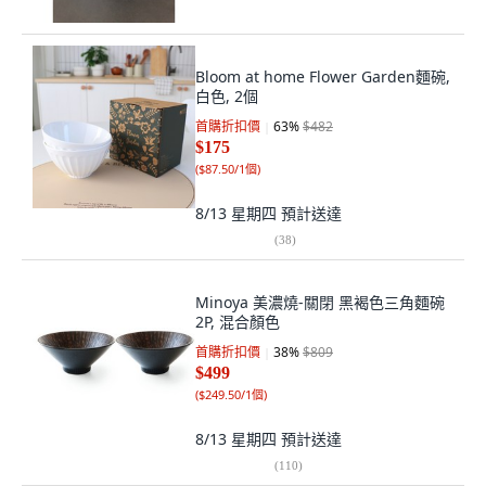
Bloom at home Flower Garden麵碗,
白色, 2個
首購折扣價
63
%
$482
$175
(
$87.50/1個
)
8/13 星期四
預計送達
(
38
)
Minoya 美濃燒-關閉 黑褐色三角麵碗
2P, 混合顏色
首購折扣價
38
%
$809
$499
(
$249.50/1個
)
8/13 星期四
預計送達
(
110
)