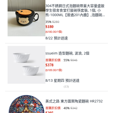
304不銹鋼日式泡麵碗帶蓋大容量盛飯
學生宿舍食堂打飯碗筷套裝, 1個, 小
熊-1000ML【普通201內膽】,泡麵碗
+貼紙
35
%
$280
$180
(
$180.00/1個
)
8/22
預計送達
ssueim 造型麵碗, 波浪, 2個
首購折扣價
55
%
$846
$378
(
$189.00/1個
)
8/13 星期四
預計送達
(
13
)
美式之路 東方圖案陶瓷麵碗 HR2732
首購折扣價
40
%
$342
$205