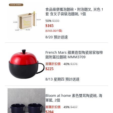
食品級便攜泡麵碗，附泡麵叉, 米色 1
套 含叉子袋裝泡麵碗, 1個
50
%
$330
$165
(
$165.00/1個
)
8/20
預計送達
French Mars 蘋果造型陶瓷居家咖啡
館附蓋拉麵碗 MMM3709
首購折扣價
40
%
$376
$225
8/13 星期四
預計送達
Bloom at home 素色雙耳陶瓷碗, 海
軍藍, 2個
首購折扣價
49
%
$407
$204