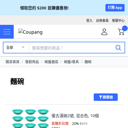
領取您的
$200
首購優惠卷!
打開 App
登入
註冊會員
客服中心
全部
酷澎首頁
餐廚用品
碗盤器皿
碗盤/餐具
麵碗
麵碗
篩選器
復古湯碗2號, 混合色, 10個
首購折扣價
20
%
$971