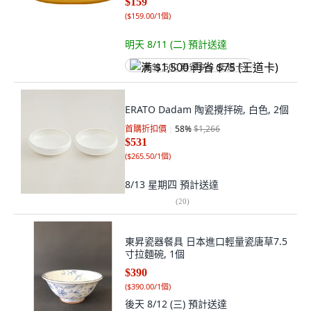
$159
(
$159.00/1個
)
明天 8/11 (二)
預計送達
满 $1,500 再省 $75 (王道卡)
ERATO Dadam 陶瓷攪拌碗, 白色, 2個
首購折扣價
58
%
$1,266
$531
(
$265.50/1個
)
8/13 星期四
預計送達
(
20
)
東昇瓷器餐具 日本進口輕量瓷唐草7.5
寸拉麵碗, 1個
$390
(
$390.00/1個
)
後天 8/12 (三)
預計送達