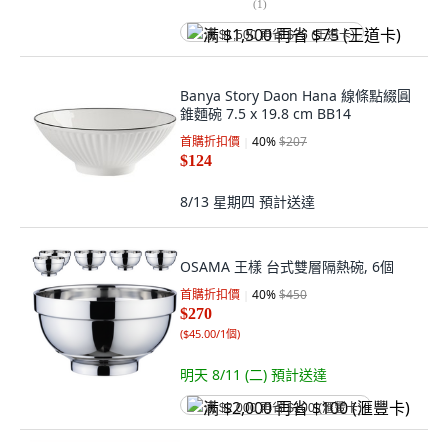
(
1
)
满 $1,500 再省 $75 (王道卡)
Banya Story Daon Hana 線條點綴圓
錐麵碗 7.5 x 19.8 cm BB14
首購折扣價
40
%
$207
$124
8/13 星期四
預計送達
OSAMA 王樣 台式雙層隔熱碗, 6個
首購折扣價
40
%
$450
$270
(
$45.00/1個
)
明天 8/11 (二)
預計送達
满 $2,000 再省 $100 (滙豐卡)