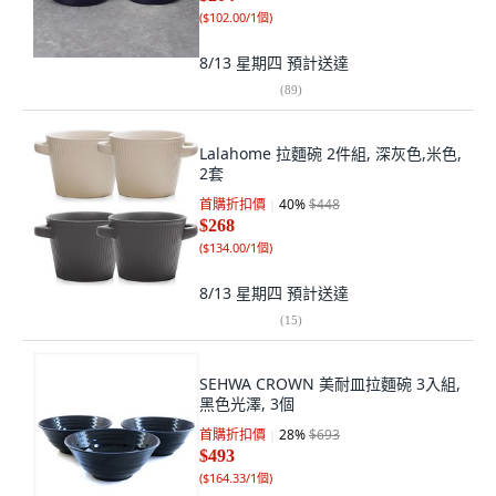
(
$102.00/1個
)
8/13 星期四
預計送達
(
89
)
Lalahome 拉麵碗 2件組, 深灰色,米色,
2套
首購折扣價
40
%
$448
$268
(
$134.00/1個
)
8/13 星期四
預計送達
(
15
)
SEHWA CROWN 美耐皿拉麵碗 3入組,
黑色光澤, 3個
首購折扣價
28
%
$693
$493
(
$164.33/1個
)