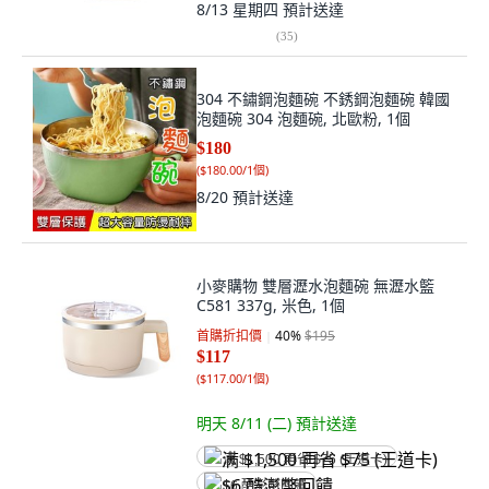
8/13 星期四
預計送達
(
35
)
304 不鏽鋼泡麵碗 不銹鋼泡麵碗 韓國
泡麵碗 304 泡麵碗, 北歐粉, 1個
$180
(
$180.00/1個
)
8/20
預計送達
小麥購物 雙層瀝水泡麵碗 無瀝水籃
C581 337g, 米色, 1個
首購折扣價
40
%
$195
$117
(
$117.00/1個
)
明天 8/11 (二)
預計送達
满 $1,500 再省 $75 (王道卡)
$6 酷澎幣回饋