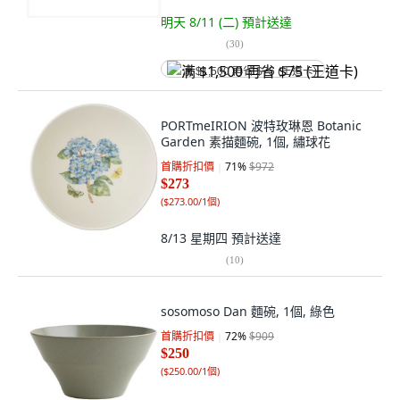
明天 8/11 (二)
預計送達
(
30
)
满 $1,500 再省 $75 (王道卡)
PORTmeIRION 波特玫琳恩 Botanic
Garden 素描麵碗, 1個, 繡球花
首購折扣價
71
%
$972
$273
(
$273.00/1個
)
8/13 星期四
預計送達
(
10
)
sosomoso Dan 麵碗, 1個, 綠色
首購折扣價
72
%
$909
$250
(
$250.00/1個
)