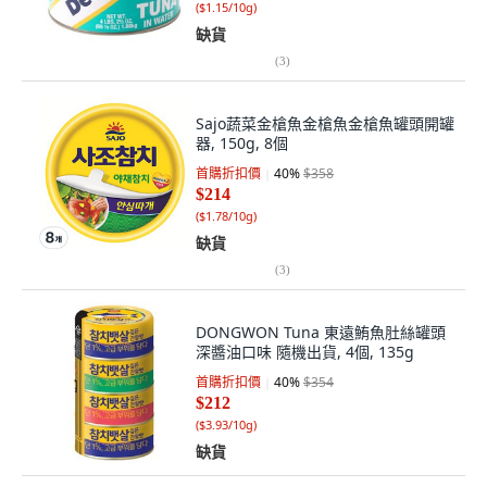
(
$1.15/10g
)
缺貨
(
3
)
Sajo蔬菜金槍魚金槍魚金槍魚罐頭開罐
器, 150g, 8個
首購折扣價
40
%
$358
$214
(
$1.78/10g
)
缺貨
(
3
)
DONGWON Tuna 東遠鮪魚肚絲罐頭
深醬油口味 隨機出貨, 4個, 135g
首購折扣價
40
%
$354
$212
(
$3.93/10g
)
缺貨