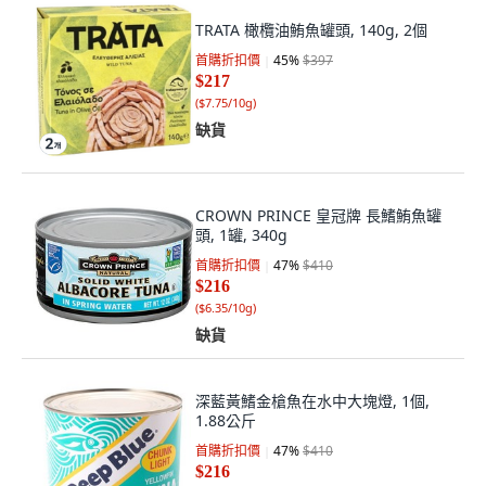
TRATA 橄欖油鮪魚罐頭, 140g, 2個
首購折扣價
45
%
$397
$217
(
$7.75/10g
)
缺貨
CROWN PRINCE 皇冠牌 長鰭鮪魚罐
頭, 1罐, 340g
首購折扣價
47
%
$410
$216
(
$6.35/10g
)
缺貨
深藍黃鰭金槍魚在水中大塊燈, 1個,
1.88公斤
首購折扣價
47
%
$410
$216