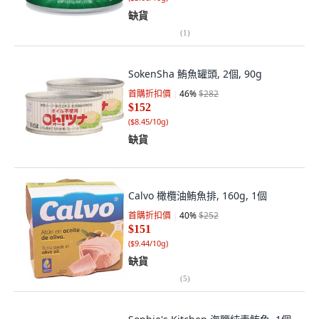
缺貨
(
1
)
SokenSha 鮪魚罐頭, 2個, 90g
首購折扣價
46
%
$282
$152
(
$8.45/10g
)
缺貨
Calvo 橄欖油鮪魚排, 160g, 1個
首購折扣價
40
%
$252
$151
(
$9.44/10g
)
缺貨
(
5
)