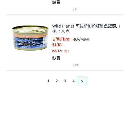
缺貨
(
1
)
Wild Planet 阿拉斯加粉紅鮭魚罐頭, 1
個, 170克
首購折扣價
46
%
$260
$138
(
$8.12/10g
)
缺貨
(
19
)
1
2
3
4
5