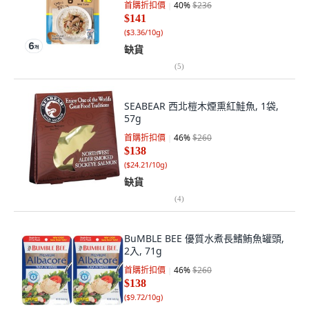
首購折扣價
40
%
$236
$141
(
$3.36/10g
)
缺貨
(
5
)
SEABEAR 西北榿木煙熏紅鮭魚, 1袋,
57g
首購折扣價
46
%
$260
$138
(
$24.21/10g
)
缺貨
(
4
)
BuMBLE BEE 優質水煮長鰭鮪魚罐頭,
2入, 71g
首購折扣價
46
%
$260
$138
(
$9.72/10g
)