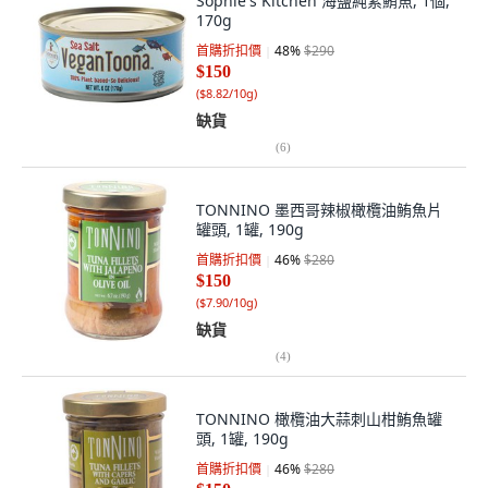
Sophie's Kitchen 海鹽純素鮪魚, 1個,
170g
首購折扣價
48
%
$290
$150
(
$8.82/10g
)
缺貨
(
6
)
TONNINO 墨西哥辣椒橄欖油鮪魚片
罐頭, 1罐, 190g
首購折扣價
46
%
$280
$150
(
$7.90/10g
)
缺貨
(
4
)
TONNINO 橄欖油大蒜刺山柑鮪魚罐
頭, 1罐, 190g
首購折扣價
46
%
$280