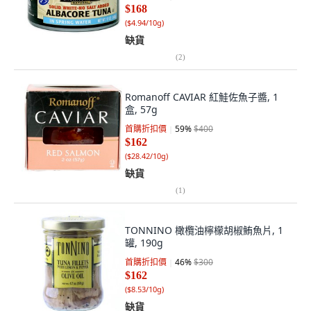
$168
(
$4.94/10g
)
缺貨
(
2
)
Romanoff CAVIAR 紅鮭佐魚子醬, 1
盒, 57g
首購折扣價
59
%
$400
$162
(
$28.42/10g
)
缺貨
(
1
)
TONNINO 橄欖油檸檬胡椒鮪魚片, 1
罐, 190g
首購折扣價
46
%
$300
$162
(
$8.53/10g
)
缺貨