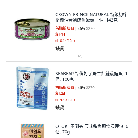
CROWN PRINCE NATURAL 特級初榨
橄欖油黃鰭鮪魚罐頭, 1個, 142克
首購折扣價
46
%
$270
$144
(
$10.14/10g
)
缺貨
(
2
)
SEABEAR 準備好了野生紅鮭熏鮭魚, 1
個, 100克
首購折扣價
46
%
$270
$144
(
$14.40/10g
)
缺貨
OTOKI 不倒翁 原味鮪魚即食調理包, 6
個, 70g