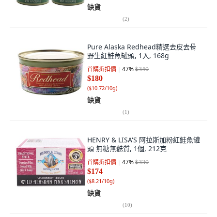
缺貨
(
2
)
Pure Alaska Redhead精選去皮去骨
野生紅鮭魚罐頭, 1入, 168g
首購折扣價
47
%
$340
$180
(
$10.72/10g
)
缺貨
(
1
)
HENRY & LISA'S 阿拉斯加粉紅鮭魚罐
頭 無糖無麩質, 1個, 212克
首購折扣價
47
%
$330
$174
(
$8.21/10g
)
缺貨
(
10
)