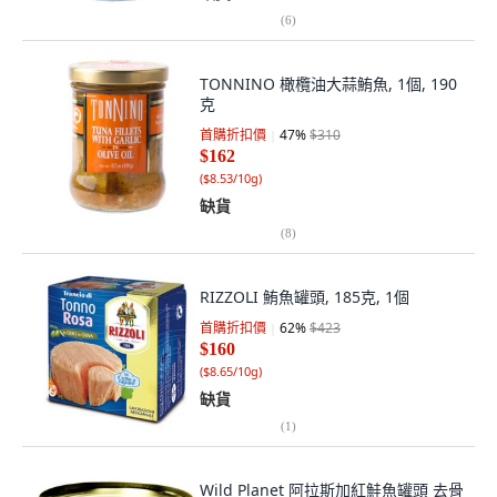
(
6
)
TONNINO 橄欖油大蒜鮪魚, 1個, 190
克
首購折扣價
47
%
$310
$162
(
$8.53/10g
)
缺貨
(
8
)
RIZZOLI 鮪魚罐頭, 185克, 1個
首購折扣價
62
%
$423
$160
(
$8.65/10g
)
缺貨
(
1
)
Wild Planet 阿拉斯加紅鮭魚罐頭 去骨