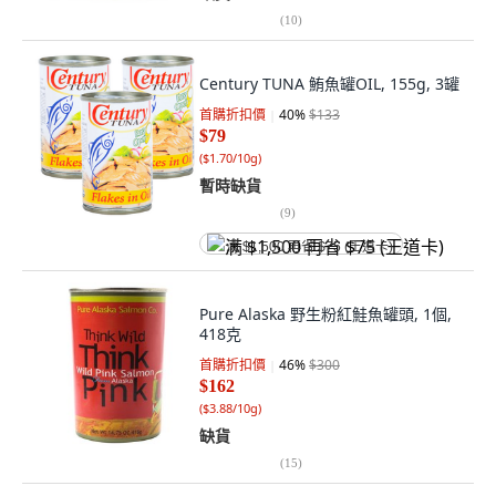
(
10
)
Century TUNA 鮪魚罐OIL, 155g, 3罐
首購折扣價
40
%
$133
$79
(
$1.70/10g
)
暫時缺貨
(
9
)
满 $1,500 再省 $75 (王道卡)
Pure Alaska 野生粉紅鮭魚罐頭, 1個,
418克
首購折扣價
46
%
$300
$162
(
$3.88/10g
)
缺貨
(
15
)