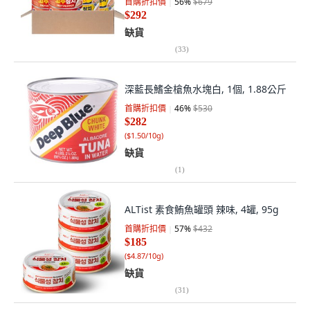
首購折扣價
56
%
$679
$292
缺貨
(
33
)
深藍長鰭金槍魚水塊白, 1個, 1.88公斤
首購折扣價
46
%
$530
$282
(
$1.50/10g
)
缺貨
(
1
)
ALTist 素食鮪魚罐頭 辣味, 4罐, 95g
首購折扣價
57
%
$432
$185
(
$4.87/10g
)
缺貨
(
31
)