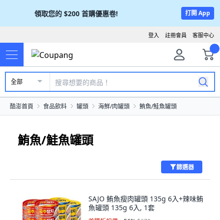
領取您的
$200
首購優惠卷!
打開 App
登入
註冊會員
客服中心
全部
酷澎首頁
食品飲料
罐頭
海鮮/肉罐頭
鮪魚/鮭魚罐頭
鮪魚/鮭魚罐頭
篩選器
SAJO 鮪魚瘦肉罐頭 135g 6入+辣味鮪
魚罐頭 135g 6入, 1套