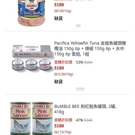
$180
(
$9.00/10g
)
缺貨
(
8
)
Pacifica Yellowfin Tuna 金槍魚罐頭橄
欖油 150g 6p + 辣椒 150g 6p + 水中
150g 6p 套組, 1組
首購折扣價
53
%
$384
$180
(
$12.00/10g
)
缺貨
(
323
)
BuMBLE BEE 粉紅鮭魚罐頭, 2罐,
418g
首購折扣價
47
%
$340
$180
(
$2.15/10g
)