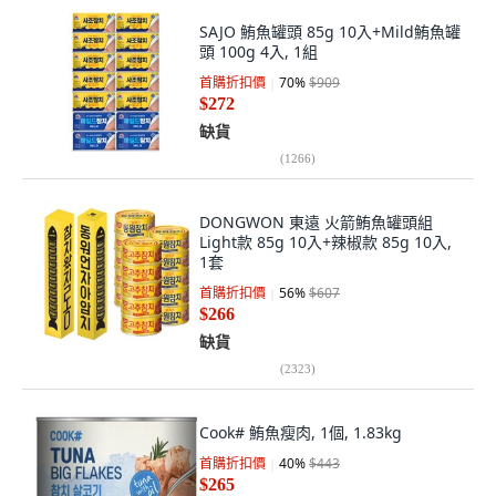
SAJO 鮪魚罐頭 85g 10入+Mild鮪魚罐
頭 100g 4入, 1組
首購折扣價
70
%
$909
$272
缺貨
(
1266
)
DONGWON 東遠 火箭鮪魚罐頭組
Light款 85g 10入+辣椒款 85g 10入,
1套
首購折扣價
56
%
$607
$266
缺貨
(
2323
)
Cook# 鮪魚瘦肉, 1個, 1.83kg
首購折扣價
40
%
$443
$265