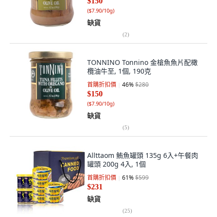
$150
(
$7.90/10g
)
缺貨
(
2
)
TONNINO Tonnino 金槍魚魚片配橄
欖油牛至, 1個, 190克
首購折扣價
46
%
$280
$150
(
$7.90/10g
)
缺貨
(
5
)
Allttaom 鮪魚罐頭 135g 6入+午餐肉
罐頭 200g 4入, 1個
首購折扣價
61
%
$599
$231
缺貨
(
25
)