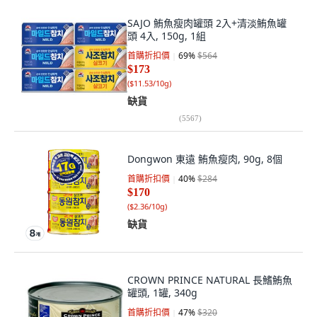
SAJO 鮪魚瘦肉罐頭 2入+清淡鮪魚罐
頭 4入, 150g, 1組
首購折扣價
69
%
$564
$173
(
$11.53/10g
)
缺貨
(
5567
)
Dongwon 東遠 鮪魚瘦肉, 90g, 8個
首購折扣價
40
%
$284
$170
(
$2.36/10g
)
缺貨
CROWN PRINCE NATURAL 長鰭鮪魚
罐頭, 1罐, 340g
首購折扣價
47
%
$320