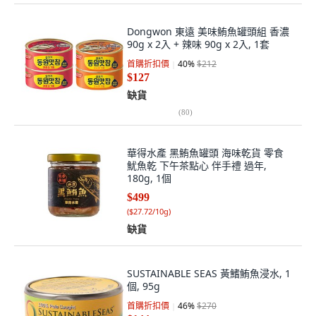
Dongwon 東遠 美味鮪魚罐頭組 香濃
90g x 2入 + 辣味 90g x 2入, 1套
首購折扣價
40
%
$212
$127
缺貨
(
80
)
華得水產 黑鮪魚罐頭 海味乾貨 零食
魷魚乾 下午茶點心 伴手禮 過年,
180g, 1個
$499
(
$27.72/10g
)
缺貨
SUSTAINABLE SEAS 黃鰭鮪魚浸水, 1
個, 95g
首購折扣價
46
%
$270