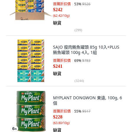
首購折扣價
53
%
$526
$242
(
$2.42/10g
)
缺貨
(
299
)
SAJO 瘦肉鮪魚罐頭 85g 10入+PLUS
鮪魚罐頭 100g 4入, 1組
首購折扣價
69
%
$783
$241
缺貨
(
3244
)
MYPLANT DONGWON 東遠, 100g, 6
個
首購折扣價
55
%
$517
$228
(
$3.80/10g
)
缺貨