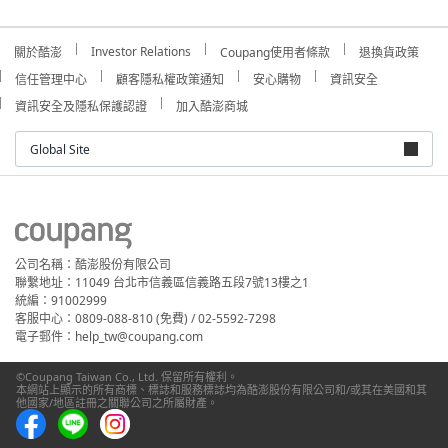
Investor Relations
關於酷澎
Coupang使用者條款
退換貨政策
信任管理中心
顧客隱私權政策通知
安心購物
資訊安全
資訊安全及隱私保護認證
加入酷澎商城
Global Site
公司名稱：酷澎股份有限公司
聯繫地址：11049 台北市信義區信義路五段7號13樓之1
統編：91002999
客服中心：0809-088-810 (免費) / 02-5592-7298
電子郵件：help_tw@coupang.com
©Coupang Taiwan Co., Ltd. 保留所有權利。
本網站上顯示的所有商標、標誌和服務標誌均為酷澎股份有限公司和/或其在美國和其
他國家/地區註冊之關聯公司之所屬財產。