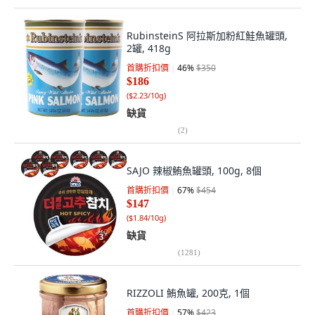
RubinsteinS 阿拉斯加粉紅鮭魚罐頭,
2罐, 418g
首購折扣價
46
%
$350
$186
(
$2.23/10g
)
缺貨
(
2
)
SAJO 辣椒鮪魚罐頭, 100g, 8個
首購折扣價
67
%
$454
$147
(
$1.84/10g
)
缺貨
(
1281
)
RIZZOLI 鮪魚罐, 200克, 1個
首購折扣價
57
%
$423