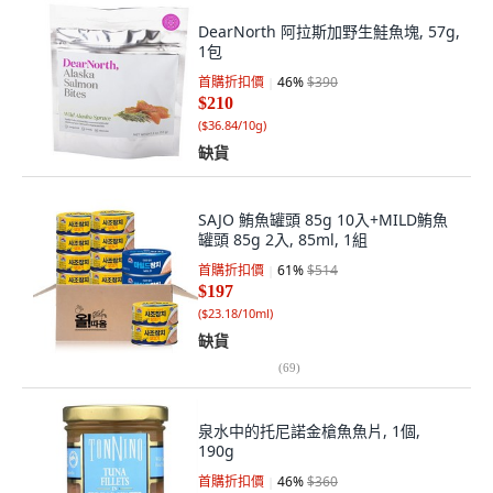
DearNorth 阿拉斯加野生鮭魚塊, 57g,
1包
首購折扣價
46
%
$390
$210
(
$36.84/10g
)
缺貨
SAJO 鮪魚罐頭 85g 10入+MILD鮪魚
罐頭 85g 2入, 85ml, 1組
首購折扣價
61
%
$514
$197
(
$23.18/10ml
)
缺貨
(
69
)
泉水中的托尼諾金槍魚魚片, 1個,
190g
首購折扣價
46
%
$360