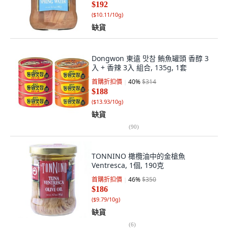
$192
(
$10.11/10g
)
缺貨
Dongwon 東遠 맛참 鮪魚罐頭 香醇 3
入 + 香辣 3入 組合, 135g, 1套
首購折扣價
40
%
$314
$188
(
$13.93/10g
)
缺貨
(
90
)
TONNINO 橄欖油中的金槍魚
Ventresca, 1個, 190克
首購折扣價
46
%
$350
$186
(
$9.79/10g
)
缺貨
(
6
)