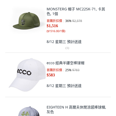
MONSTERG 帽子 MC22SK-71, 卡其
色, 1個
首購折扣價
36
%
$2,378
$1,516
(
$1516.00/1個
)
8/12 星期三
預計送達
(
1
)
ecco 經典半鏤空棒球帽
首購折扣價
25
%
$783
$583
8/12 星期三
預計送達
EIGHTEEN H 高爾夫休閒涼感棒球帽,
灰色