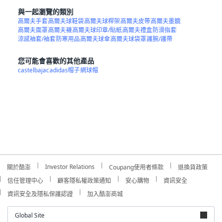
與一起瀏覽的類別
高爾夫手套
高爾夫球鞋袋
高爾夫球桿架
高爾夫皮帶
高爾夫墨鏡
高爾夫面罩
高爾夫襪
高爾夫球印章/貼紙
高爾夫禮盒
防滑指套
涼感袖套/袖套
防寒用品
高爾夫球傘
高爾夫球袋罩
護腕/護帶
您可能會喜歡的其他產品
castelbajac
adidas帽子
網球帽
Investor Relations
關於酷澎
Coupang使用者條款
退換貨政策
信任管理中心
顧客隱私權政策通知
安心購物
資訊安全
資訊安全及隱私保護認證
加入酷澎商城
Global Site