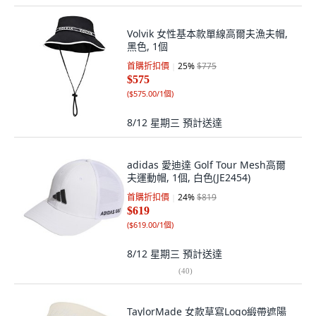
Volvik 女性基本款單線高爾夫漁夫帽,
黑色, 1個
首購折扣價
25
%
$775
$575
(
$575.00/1個
)
8/12 星期三
預計送達
adidas 愛迪達 Golf Tour Mesh高爾
夫運動帽, 1個, 白色(JE2454)
首購折扣價
24
%
$819
$619
(
$619.00/1個
)
8/12 星期三
預計送達
(
40
)
TaylorMade 女款草寫Logo緞帶遮陽