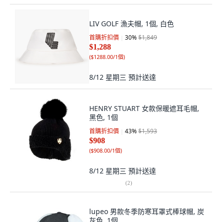
LIV GOLF 漁夫帽, 1個, 白色
首購折扣價
30
%
$1,849
$1,288
(
$1288.00/1個
)
8/12 星期三
預計送達
HENRY STUART 女款保暖遮耳毛帽,
黑色, 1個
首購折扣價
43
%
$1,593
$908
(
$908.00/1個
)
8/12 星期三
預計送達
(
2
)
lupeo 男款冬季防寒耳罩式棒球帽, 炭
灰色, 1個