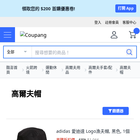
領取您的
$200
首購優惠卷!
打開 App
登入
註冊會員
客服中心
全部
酷澎首
火箭跨
運動休
高爾夫用
高爾夫手套/配
高爾夫
頁
境
閒
品
件
帽
高爾夫帽
篩選器
adidas 愛迪達 Logo漁夫帽, 黑色, 1個
首購折扣價
68
%
$1,066