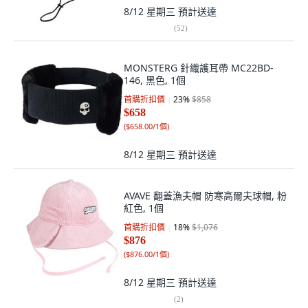
8/12 星期三
預計送達
(
52
)
MONSTERG 針織護耳帶 MC22BD-
146, 黑色, 1個
首購折扣價
23
%
$858
$658
(
$658.00/1個
)
8/12 星期三
預計送達
AVAVE 翻蓋漁夫帽 防寒高爾夫球帽, 粉
紅色, 1個
首購折扣價
18
%
$1,076
$876
(
$876.00/1個
)
8/12 星期三
預計送達
(
2
)