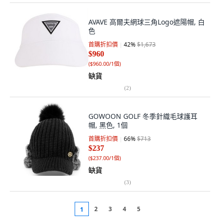
AVAVE 高爾夫網球三角Logo遮陽帽, 白
色
首購折扣價
42
%
$1,673
$960
(
$960.00/1個
)
缺貨
(
2
)
GOWOON GOLF 冬季針織毛球護耳
帽, 黑色, 1個
首購折扣價
66
%
$713
$237
(
$237.00/1個
)
缺貨
(
3
)
2
3
4
5
1