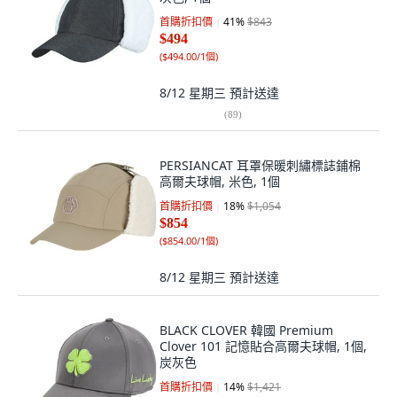
首購折扣價
41
%
$843
$494
(
$494.00/1個
)
8/12 星期三
預計送達
(
89
)
PERSIANCAT 耳罩保暖刺繡標誌鋪棉
高爾夫球帽, 米色, 1個
首購折扣價
18
%
$1,054
$854
(
$854.00/1個
)
8/12 星期三
預計送達
BLACK CLOVER 韓國 Premium
Clover 101 記憶貼合高爾夫球帽, 1個,
炭灰色
首購折扣價
14
%
$1,421