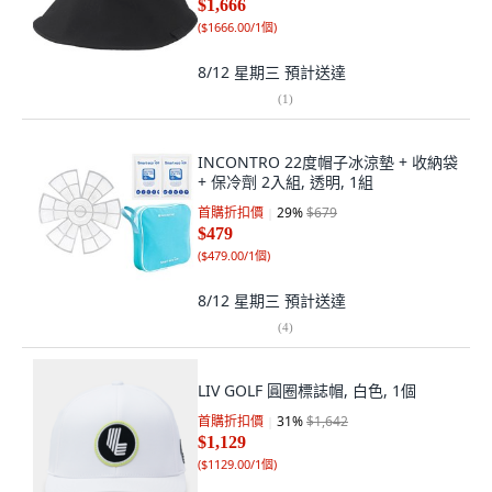
$1,666
(
$1666.00/1個
)
8/12 星期三
預計送達
(
1
)
INCONTRO 22度帽子冰涼墊 + 收納袋
+ 保冷劑 2入組, 透明, 1組
首購折扣價
29
%
$679
$479
(
$479.00/1個
)
8/12 星期三
預計送達
(
4
)
LIV GOLF 圓圈標誌帽, 白色, 1個
首購折扣價
31
%
$1,642
$1,129
(
$1129.00/1個
)