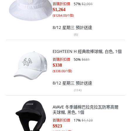
首購折扣價
57
%
$2,991
$1,264
(
$1264.00/1個
)
8/12 星期三
預計送達
(
6
)
EIGHTEEN H 經典款棒球帽, 白色, 1個
首購折扣價
50
%
$681
$338
(
$338.00/1個
)
8/12 星期三
預計送達
(
114
)
AVAVE 冬季鋪棉巴拉克拉瓦防寒高爾
夫球帽, 黑色, 1個
首購折扣價
17
%
$1,123
$923