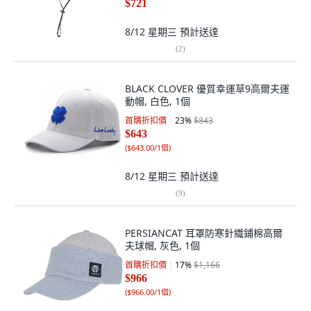
$721
8/12 星期三
預計送達
(
2
)
BLACK CLOVER 優質幸運草9高爾夫運
動帽, 白色, 1個
首購折扣價
23
%
$843
$643
(
$643.00/1個
)
8/12 星期三
預計送達
(
9
)
PERSIANCAT 耳罩防寒針織鋪棉高爾
夫球帽, 灰色, 1個
首購折扣價
17
%
$1,166
$966
(
$966.00/1個
)