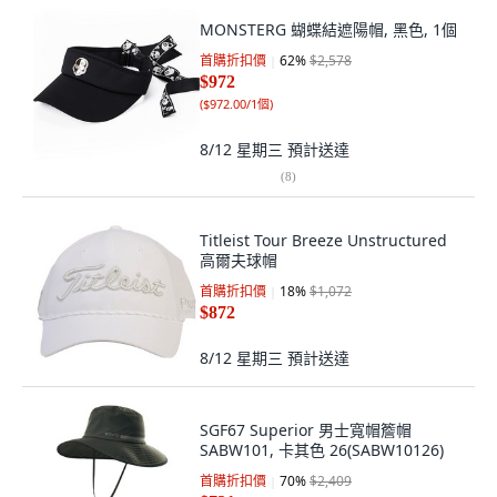
MONSTERG 蝴蝶結遮陽帽, 黑色, 1個
首購折扣價
62
%
$2,578
$972
(
$972.00/1個
)
8/12 星期三
預計送達
(
8
)
Titleist Tour Breeze Unstructured
高爾夫球帽
首購折扣價
18
%
$1,072
$872
8/12 星期三
預計送達
SGF67 Superior 男士寬帽簷帽
SABW101, 卡其色 26(SABW10126)
首購折扣價
70
%
$2,409