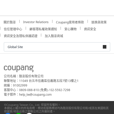
Investor Relations
關於酷澎
Coupang使用者條款
退換貨政策
信任管理中心
顧客隱私權政策通知
安心購物
資訊安全
資訊安全及隱私保護認證
加入酷澎商城
Global Site
公司名稱：酷澎股份有限公司
聯繫地址：11049 台北市信義區信義路五段7號13樓之1
統編：91002999
客服中心：0809-088-810 (免費) / 02-5592-7298
電子郵件：help_tw@coupang.com
©Coupang Taiwan Co., Ltd. 保留所有權利。
本網站上顯示的所有商標、標誌和服務標誌均為酷澎股份有限公司和/或其在美國和其
他國家/地區註冊之關聯公司之所屬財產。