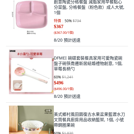
創意陶瓷分格餐盤 減脂家用早餐點心
分菜盤, 分格餐盤（粉色款）成人大號,
1個
特價
50
%
$734
$367
(
$367.00/1個
)
8/20
預計送達
DFMEI 碗碟套裝餐具家用可愛陶瓷碗
盤子碗筷喬遷新居結婚禮物創意, 1個,
草莓長柄勺
60
%
$1,241
$496
(
$496.00/1個
)
8/20
預計送達
美式鄉村風田園復古水果盆果籃瀝水刀
叉筒餐具廚房用品收納籃架, 1個, 小號
帶鋼圈果碗
60
%
$1,830