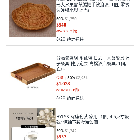
形大水果盤草編把手波浪邊, 1個, 零食
波浪邊小號 21*3
60
%
$1,350
$540
(
$540.00/1個
)
8/20
預計送達
分隔餐盤組 附託盤 日式一人食餐具 月
子餐具 健身定食 高檔酒店餐具, 1個,
底座
特價
50
%
$2,056
$1,028
(
$1028.00/1個
)
8/20
預計送達
HYLSS 碗碟套裝 家用, 1個, 4.5英寸飯
碗1個釉下彩雲海如圖
59
%
$1,342
$537