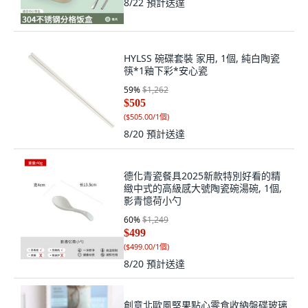
8/22
預計送達
HYLSS 碗碟套裝 家用, 1個, 純白陶瓷
筷*1釉下彩*安心瓷
59
%
$1,262
$505
(
$505.00/1個
)
8/20
預計送達
德化青瓷餐具2025新款特別好看的精
緻中式的高級感大號陶瓷碗湯碗, 1個,
影青憶荷小勺
60
%
$1,249
$499
(
$499.00/1個
)
8/20
預計送達
創意北歐風堅果點心零食收納盤碟玻璃