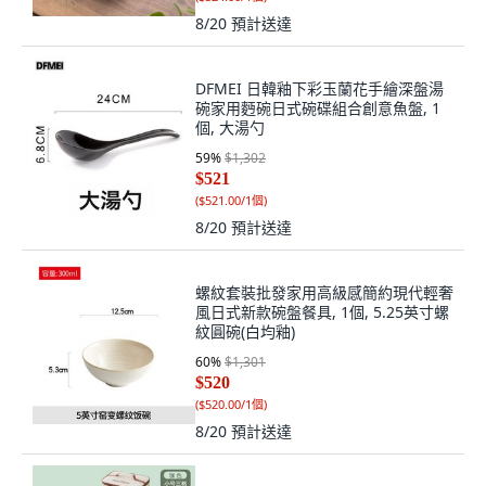
8/20
預計送達
DFMEI 日韓釉下彩玉蘭花手繪深盤湯
碗家用麪碗日式碗碟組合創意魚盤, 1
個, 大湯勺
59
%
$1,302
$521
(
$521.00/1個
)
8/20
預計送達
螺紋套裝批發家用高級感簡約現代輕奢
風日式新款碗盤餐具, 1個, 5.25英寸螺
紋圓碗(白均釉)
60
%
$1,301
$520
(
$520.00/1個
)
8/20
預計送達