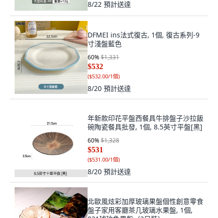
8/22
預計送達
DFMEI ins法式復古, 1個, 復古系列-9
寸淺盤藍色
60
%
$1,331
$532
(
$532.00/1個
)
8/20
預計送達
年新款印花平盤西餐具牛排盤子沙拉飯
碗陶瓷餐具批發, 1個, 8.5英寸平盤[黑]
60
%
$1,328
$531
(
$531.00/1個
)
8/20
預計送達
北歐風炫彩加厚玻璃果盤個性創意零食
盤子家用客廳茶几玻璃水果盤, 1個,