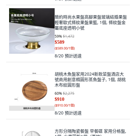
簡約時尚水果盤高腳果盤玻璃結婚果盤
輕奢歐式條紋果盤果籃, 1個, 條紋盤金
屬底座透明小號
59
%
$1,472
$589
(
$589.00/1個
)
8/20
預計送達
胡桃木魚盤家用2024新款菜盤酒店大
號商用創意橢圓形蒸魚盤子, 1個, 胡桃
木布紋圓形盤
60
%
$2,275
$910
(
$910.00/1個
)
8/20
預計送達
方形分隔陶瓷餐盤 早餐碟 家用分格盤,