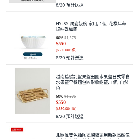
8/20
預計送達
HYLSS 陶瓷飯碗 家用, 1個, 花樣年華
調味碟如圖
60
%
$1,375
$550
(
$550.00/1個
)
8/20
預計送達
越南藤編託盤果盤田園水果盤日式零食
水果籃早餐麵包圓形收納籃, 1個, 自然
色
60
%
$1,375
$550
(
$550.00/1個
)
8/20
預計送達
北歐風雙色釉陶瓷深盤家用新款高顏值