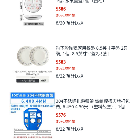
1個, 水果圓盤1個（西柚）
$586
(
$586.00/1個
)
8/20
預計送達
釉下彩陶瓷家用餐盤 8.5英寸平盤 2只
裝, 1個, 8.5英寸平盤2只裝丨
$583
(
$583.00/1個
)
8/22
預計送達
304不銹鋼扎帶盤帶 電線桿標志牌打包
帶, 6.4*0.4 50米 （塑料殼套）, 1個
$576
(
$576.00/1個
)
8/22
預計送達