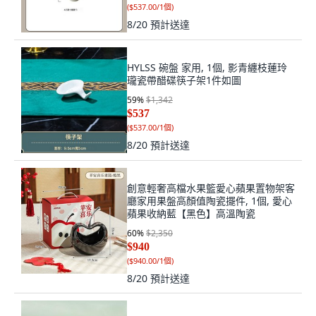
(
$537.00/1個
)
8/20
預計送達
HYLSS 碗盤 家用, 1個, 影青纏枝蓮玲
瓏瓷帶醋碟筷子架1件如圖
59
%
$1,342
$537
(
$537.00/1個
)
8/20
預計送達
創意輕奢高檔水果籃愛心蘋果置物架客
廳家用果盤高顏值陶瓷擺件, 1個, 愛心
蘋果收納藍【黑色】高溫陶瓷
60
%
$2,350
$940
(
$940.00/1個
)
8/20
預計送達