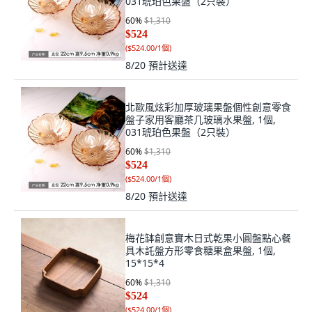
031琥珀色果盤（2只裝）
60
%
$1,310
$524
(
$524.00/1個
)
8/20
預計送達
北歐風炫彩加厚玻璃果盤個性創意零食
盤子家用客廳茶几玻璃水果盤, 1個,
031琥珀色果盤（2只裝）
60
%
$1,310
$524
(
$524.00/1個
)
8/20
預計送達
梅花缽創意實木日式乾果小圓盤點心餐
具木託盤方形零食糖果盒果盤, 1個,
15*15*4
60
%
$1,310
$524
(
$524.00/1個
)