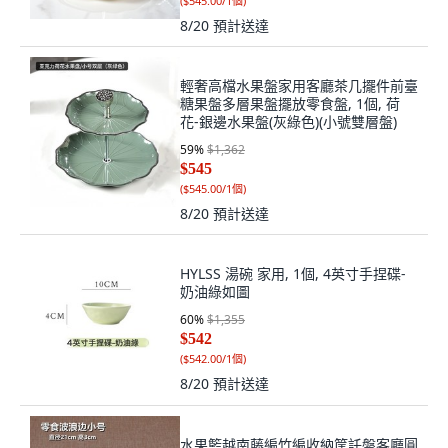
(
$545.00/1個
)
8/20
預計送達
輕奢高檔水果盤家用客廳茶几擺件前臺
糖果盤多層果盤擺放零食盤, 1個, 荷
花-銀邊水果盤(灰綠色)(小號雙層盤)
59
%
$1,362
$545
(
$545.00/1個
)
8/20
預計送達
HYLSS 湯碗 家用, 1個, 4英寸手捏碟-
奶油綠如圖
60
%
$1,355
$542
(
$542.00/1個
)
8/20
預計送達
水果籃越南藤編竹編收納筐託盤客廳圓