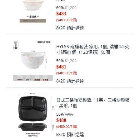
60
%
$1,209
$483
(
$483.00/1個
)
8/20
預計送達
HYLSS 碗碟套裝 家用, 1個, 清雅4.5英
寸飯碗1個（120個箱）如圖
59
%
$1,202
$481
(
$481.00/1個
)
8/20
預計送達
日式三格陶瓷餐盤, 11英寸三格快餐盤
- 黑珍, 1個
50
%
$960
$480
(
$480.00/1個
)
8/20
預計送達