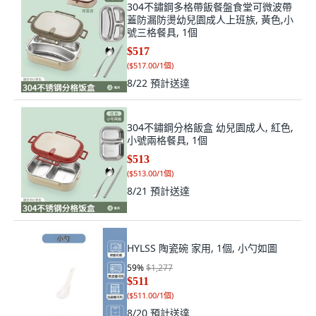
304不鏽鋼多格帶飯餐盤食堂可微波帶
蓋防漏防燙幼兒園成人上班族, 黃色,小
號三格餐具, 1個
$517
(
$517.00/1個
)
8/22
預計送達
304不鏽鋼分格飯盒 幼兒園成人, 紅色,
小號兩格餐具, 1個
$513
(
$513.00/1個
)
8/21
預計送達
HYLSS 陶瓷碗 家用, 1個, 小勺如圖
59
%
$1,277
$511
(
$511.00/1個
)
8/20
預計送達