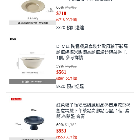
60
%
$1,795
$718
(
$718.00/1個
)
8/20
預計送達
DFMEI 陶瓷餐具套裝北歐風釉下彩高
顏值碗碟米飯碗高顏值湯麪碗菜盤子,
1個, 參考詳情
59
%
$1,402
$561
(
$561.00/1個
)
8/20
預計送達
紅色盤子陶瓷高級感甜品盤商用涼菜盤
創意精緻下午茶點高腳點心盤, 1個, 素
簡.茶點盤 霽青
60
%
$1,383
$553
(
$553.00/1個
)