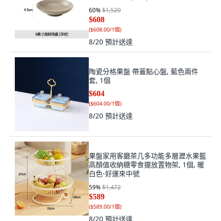
60
%
$1,520
$608
(
$608.00/1個
)
8/20
預計送達
陶瓷分格果盤 帶蓋點心盤, 藍色兩件
套, 1個
$604
(
$604.00/1個
)
8/20
預計送達
果盤家用客廳茶几多功能多層瀝水果籃
高顏值收納糖零食擺放置物架, 1個, 暖
白色-好運來中號
59
%
$1,472
$589
(
$589.00/1個
)
8/20
預計送達