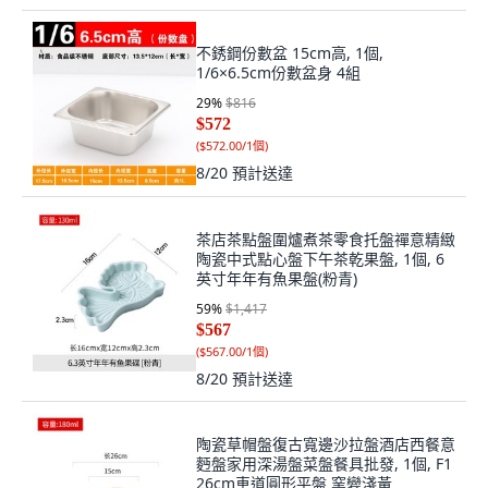
不銹鋼份數盆 15cm高, 1個,
1/6×6.5cm份數盆身 4組
29
%
$816
$572
(
$572.00/1個
)
8/20
預計送達
茶店茶點盤圍爐煮茶零食托盤禪意精緻
陶瓷中式點心盤下午茶乾果盤, 1個, 6
英寸年年有魚果盤(粉青)
59
%
$1,417
$567
(
$567.00/1個
)
8/20
預計送達
陶瓷草帽盤復古寬邊沙拉盤酒店西餐意
麪盤家用深湯盤菜盤餐具批發, 1個, F1
26cm車道圓形平盤 窯變淺黃