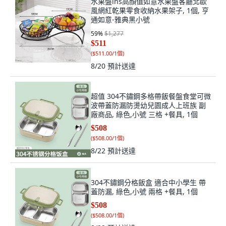
水果盤ins高顏值如意水果盤客廳北歐
風網紅乾果零食收納水果架子, 1個, 亨
通如意-雅典黑小號
59
%
$1,277
$511
(
$511.00/1個
)
8/20
預計送達
超值 304不鏽鋼多格帶飯餐盤食堂可微
波帶蓋防漏防燙幼兒園成人上班族 副
廠商品, 綠色,小號 三格 +餐具, 1個
$508
(
$508.00/1個
)
8/22
預計送達
304不鏽鋼分格飯盒 適合中小學生 帶
蓋防漏, 綠色,小號 兩格 +餐具, 1個
$508
(
$508.00/1個
)