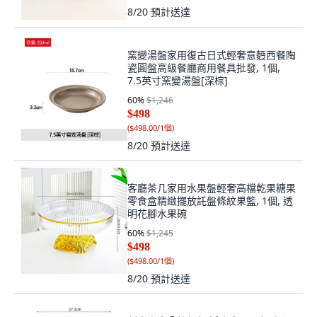
8/20
預計送達
窯變湯盤家用復古日式輕奢意麪西餐陶
瓷圓盤高級餐廳商用餐具批發, 1個,
7.5英寸窯變湯盤[深棕]
60
%
$1,246
$498
(
$498.00/1個
)
8/20
預計送達
客廳茶几家用水果盤輕奢高檔乾果糖果
零食盒精緻擺放託盤條紋果籃, 1個, 透
明花腳水果碗
60
%
$1,245
$498
(
$498.00/1個
)
8/20
預計送達