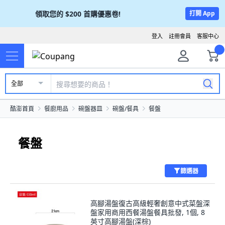
領取您的
$200
首購優惠卷!
打開 App
登入
註冊會員
客服中心
全部
酷澎首頁
餐廚用品
碗盤器皿
碗盤/餐具
餐盤
餐盤
篩選器
高腳湯盤復古高級輕奢創意中式菜盤深
盤家用商用西餐湯盤餐具批發, 1個, 8
英寸高腳湯盤(深棕)