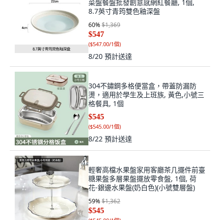
菜盤餐盤批發創意感網紅餐廳, 1個,
8.7英寸青筠雙色釉深盤
60
%
$1,369
$547
(
$547.00/1個
)
8/20
預計送達
304不鏽鋼多格便當盒，帶蓋防漏防
燙，適用於學生及上班族, 黃色,小號三
格餐具, 1個
$545
(
$545.00/1個
)
8/22
預計送達
輕奢高檔水果盤家用客廳茶几擺件前臺
糖果盤多層果盤擺放零食盤, 1個, 荷
花-銀邊水果盤(奶白色)(小號雙層盤)
59
%
$1,362
$545