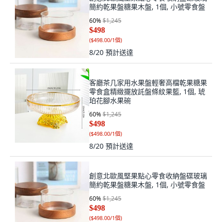
簡約乾果盤糖果木盤, 1個, 小號零食盤
60
%
$1,245
$498
(
$498.00/1個
)
8/20
預計送達
客廳茶几家用水果盤輕奢高檔乾果糖果
零食盒精緻擺放託盤條紋果籃, 1個, 琥
珀花腳水果碗
60
%
$1,245
$498
(
$498.00/1個
)
8/20
預計送達
創意北歐風堅果點心零食收納盤碟玻璃
簡約乾果盤糖果木盤, 1個, 小號零食盤
60
%
$1,245
$498
(
$498.00/1個
)