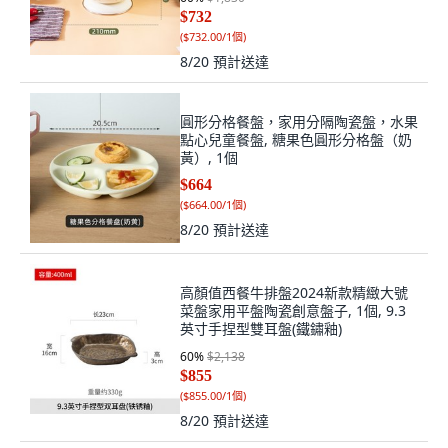
$732
(
$732.00/1個
)
8/20
預計送達
圓形分格餐盤，家用分隔陶瓷盤，水果
點心兒童餐盤, 糖果色圓形分格盤（奶
黃）, 1個
$664
(
$664.00/1個
)
8/20
預計送達
高顏值西餐牛排盤2024新款精緻大號
菜盤家用平盤陶瓷創意盤子, 1個, 9.3
英寸手捏型雙耳盤(鐵鏽釉)
60
%
$2,138
$855
(
$855.00/1個
)
8/20
預計送達