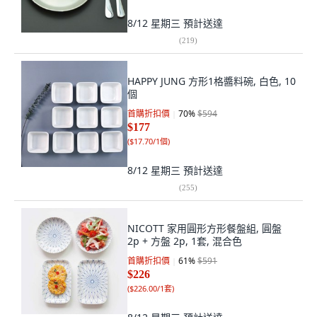
8/12 星期三
預計送達
(
219
)
HAPPY JUNG 方形1格醬料碗, 白色, 10
個
首購折扣價
70
%
$594
$177
(
$17.70/1個
)
8/12 星期三
預計送達
(
255
)
NICOTT 家用圓形方形餐盤組, 圓盤
2p + 方盤 2p, 1套, 混合色
首購折扣價
61
%
$591
$226
(
$226.00/1套
)