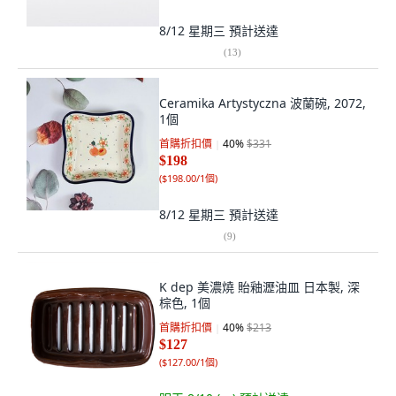
8/12 星期三
預計送達
(
13
)
Ceramika Artystyczna 波蘭碗, 2072,
1個
首購折扣價
40
%
$331
$198
(
$198.00/1個
)
8/12 星期三
預計送達
(
9
)
K dep 美濃燒 貽釉瀝油皿 日本製, 深
棕色, 1個
首購折扣價
40
%
$213
$127
(
$127.00/1個
)