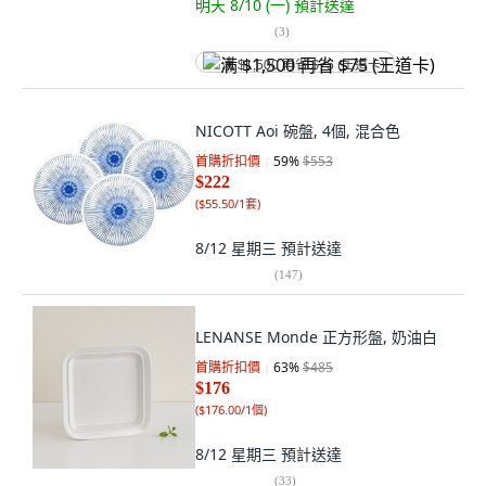
明天 8/10 (一)
預計送達
(
3
)
满 $1,500 再省 $75 (王道卡)
NICOTT Aoi 碗盤, 4個, 混合色
首購折扣價
59
%
$553
$222
(
$55.50/1套
)
8/12 星期三
預計送達
(
147
)
LENANSE Monde 正方形盤, 奶油白
首購折扣價
63
%
$485
$176
(
$176.00/1個
)
8/12 星期三
預計送達
(
33
)