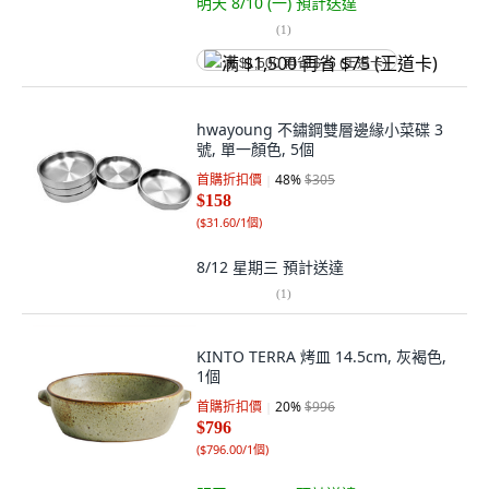
明天 8/10 (一)
預計送達
(
1
)
满 $1,500 再省 $75 (王道卡)
hwayoung 不鏽鋼雙層邊緣小菜碟 3
號, 單一顏色, 5個
首購折扣價
48
%
$305
$158
(
$31.60/1個
)
8/12 星期三
預計送達
(
1
)
KINTO TERRA 烤皿 14.5cm, 灰褐色,
1個
首購折扣價
20
%
$996
$796
(
$796.00/1個
)