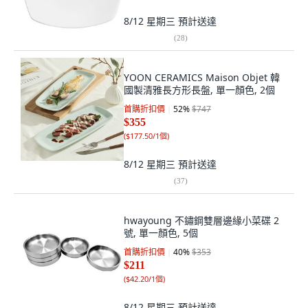
8/12 星期三
預計送達
(
28
)
YOON CERAMICS Maison Objet 韓
國製清雅長方形長盤, 單一顏色, 2個
首購折扣價
52
%
$747
$355
(
$177.50/1個
)
8/12 星期三
預計送達
(
37
)
hwayoung 不鏽鋼雙層邊緣小菜碟 2
號, 單一顏色, 5個
首購折扣價
40
%
$353
$211
(
$42.20/1個
)
8/12 星期三
預計送達