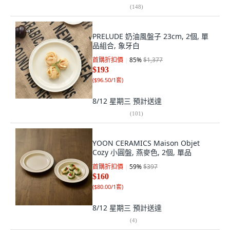
(
148
)
PRELUDE 奶油風盤子 23cm, 2個, 單
品組合, 象牙白
首購折扣價
85
%
$1,377
$193
(
$96.50/1套
)
8/12 星期三
預計送達
(
101
)
YOON CERAMICS Maison Objet
Cozy 小圓盤, 燕麥色, 2個, 單品
首購折扣價
59
%
$397
$160
(
$80.00/1套
)
8/12 星期三
預計送達
(
4
)