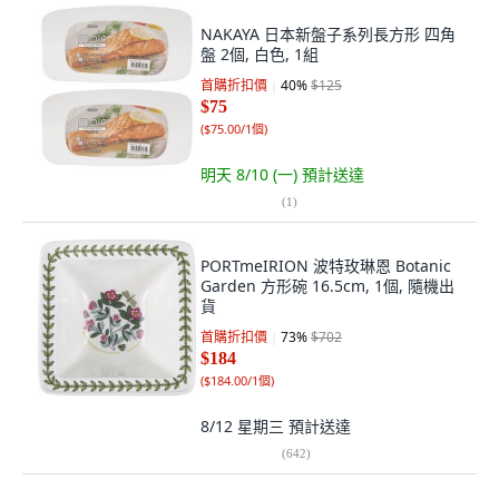
NAKAYA 日本新盤子系列長方形 四角
盤 2個, 白色, 1組
首購折扣價
40
%
$125
$75
(
$75.00/1個
)
明天 8/10 (一)
預計送達
(
1
)
PORTmeIRION 波特玫琳恩 Botanic
Garden 方形碗 16.5cm, 1個, 隨機出
貨
首購折扣價
73
%
$702
$184
(
$184.00/1個
)
8/12 星期三
預計送達
(
642
)