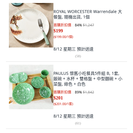
ROYAL WORCESTER Warrendale 大
餐盤, 隨機出貨, 1個
首購折扣價
84
%
$1,247
$199
(
$199.00/1個
)
8/12 星期三
預計送達
(
58
)
PAULUS 懷舊小吃餐具5件組 B, 1套,
飯碗 + 水杯 + 雙格盤 + 中型麵碗 + 小
菜盤, 綠色 + 白色
首購折扣價
89
%
$1,842
$201
(
$201.00/1套
)
8/12 星期三
預計送達
(
61
)