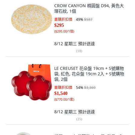
CROW CANYON 橢圓盤 D94, 黃色大
理石紋, 1個
首購折扣價
49
%
$587
$295
(
$295.00/1個
)
8/12 星期三
預計送達
(
18
)
LE CREUSET 花朵盤 19cm + S號購物
袋, 紅色, 花朵盤 19cm 2入 + S號購物
袋, 2個
首購折扣價
54
%
$3,369
$1,540
(
$770.00/1套
)
8/12 星期三
預計送達
(
25
)