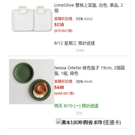
LimeOlive 雙格上菜盤, 白色, 單品, 2
個
首購折扣價
55
%
$353
$158
(
$79.00/1個
)
8/12 星期三
預計送達
(
104
)
Iwooa Odette 綠色盤子 19cm, 2個圓
盤, 1組, 綠色
首購折扣價
30
%
$648
$448
(
$448.00/1套
)
明天 8/10 (一)
預計送達
(
25
)
满 $1,500 再省 $75 (王道卡)