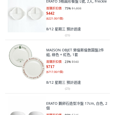
ERATO 3格圓形餐盤 L號, 2入, Freckle
首購折扣價
75
%
$1,808
$442
(
$221.00/1個
)
8/12 星期三
預計送達
(
21
)
MAISON OBJET 勞倫斯倫敦圓盤2件
組, 綠色 + 紅色, 1套
首購折扣價
23
%
$940
$717
(
$717.00/1個
)
8/12 星期三
預計送達
(
25
)
ERATO 鵝卵石造型冷盤 17cm, 白色, 2
個