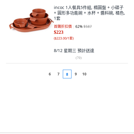
incoc 1人餐具5件組, 橢圓盤 + 小碟子
+ 圓形多功能碗 + 水杯 + 醬料碗, 橘色,
1套
首購折扣價
62
%
$587
$223
(
$223.00/1套
)
8/12 星期三
預計送達
(
70
)
6
7
9
10
8