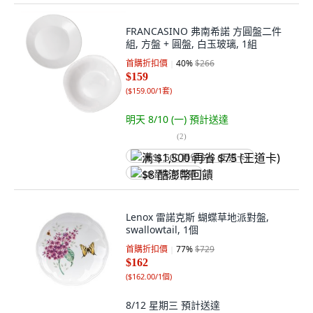
FRANCASINO 弗南希諾 方圓盤二件
組, 方盤 + 圓盤, 白玉玻璃, 1組
首購折扣價
40
%
$266
$159
(
$159.00/1套
)
明天 8/10 (一)
預計送達
(
2
)
满 $1,500 再省 $75 (王道卡)
$8 酷澎幣回饋
Lenox 雷諾克斯 蝴蝶草地派對盤,
swallowtail, 1個
首購折扣價
77
%
$729
$162
(
$162.00/1個
)
8/12 星期三
預計送達