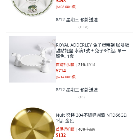
$498
(
$498.00/1個
)
8/12 星期三
預計送達
(
1558
)
ROYAL ADDERLEY 兔子蛋糕架 咖啡廳
甜點託盤 水滴1號 + 兔子3件組, 單一
顏色, 1套
首購折扣價
21
%
$914
$714
(
$714.00/1個
)
8/12 星期三
預計送達
(
18
)
Nuit 努特 304不鏽鋼圓盤 NTD66GD,
1個, 金色
首購折扣價
40
%
$220
$132