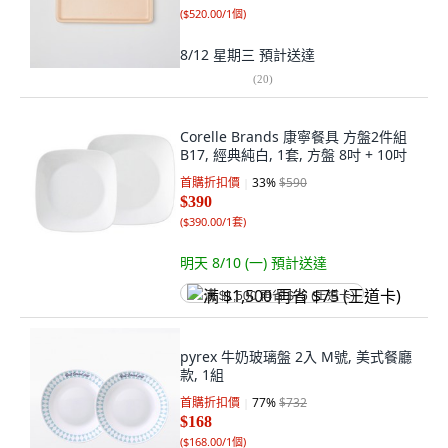
(
$520.00/1個
)
8/12 星期三
預計送達
(
20
)
Corelle Brands 康寧餐具 方盤2件組
B17, 經典純白, 1套, 方盤 8吋 + 10吋
首購折扣價
33
%
$590
$390
(
$390.00/1套
)
明天 8/10 (一)
預計送達
满 $1,500 再省 $75 (王道卡)
pyrex 牛奶玻璃盤 2入 M號, 美式餐廳
款, 1組
首購折扣價
77
%
$732
$168
(
$168.00/1個
)