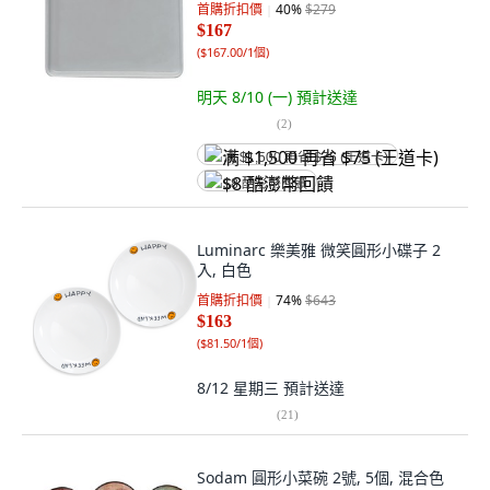
首購折扣價
40
%
$279
$167
(
$167.00/1個
)
明天 8/10 (一)
預計送達
(
2
)
满 $1,500 再省 $75 (王道卡)
$8 酷澎幣回饋
Luminarc 樂美雅 微笑圓形小碟子 2
入, 白色
首購折扣價
74
%
$643
$163
(
$81.50/1個
)
8/12 星期三
預計送達
(
21
)
Sodam 圓形小菜碗 2號, 5個, 混合色