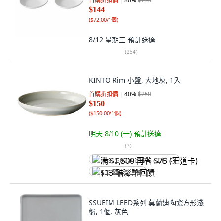
首購折扣價
80
%
$745
$144
(
$72.00/1個
)
8/12 星期三
預計送達
(
254
)
KINTO Rim 小盤, 大地灰, 1入
首購折扣價
40
%
$250
$150
(
$150.00/1個
)
明天 8/10 (一)
預計送達
(
2
)
满 $1,500 再省 $75 (王道卡)
$13 酷澎幣回饋
SSUEIM LEED系列 莫蘭迪陶瓷方形淺
盤, 1個, 灰色