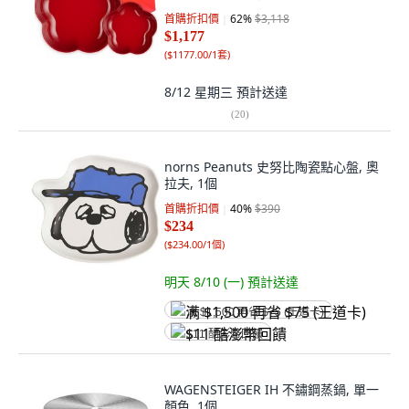
首購折扣價
62
%
$3,118
$1,177
(
$1177.00/1套
)
8/12 星期三
預計送達
(
20
)
norns Peanuts 史努比陶瓷點心盤, 奧
拉夫, 1個
首購折扣價
40
%
$390
$234
(
$234.00/1個
)
明天 8/10 (一)
預計送達
满 $1,500 再省 $75 (王道卡)
$11 酷澎幣回饋
WAGENSTEIGER IH 不鏽鋼蒸鍋, 單一
顏色, 1個