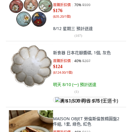
首購折扣價
70
%
$599
$176
(
$35.20/1個
)
8/12 星期三
預計送達
(
107
)
新食器 日本花瓣醬碟, 1個, 灰色
首購折扣價
40
%
$207
$124
(
$124.00/1個
)
明天 8/10 (一)
預計送達
(
1
)
满 $1,500 再省 $75 (王道卡)
MAISON OBJET 勞倫斯倫敦橢圓盤2
件組, 1套, 綠色, 紅色