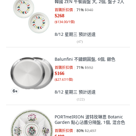
韓國 ZEN 午餐圓盤 大, 2個, 盤子 2入
首購折扣價
71
%
$940
$268
(
$134.00/1個
)
8/12 星期三
預計送達
(
47
)
Balunfini 不鏽鋼圓盤, 6個, 銀色
首購折扣價
71
%
$592
$166
(
$27.67/1個
)
8/12 星期三
預計送達
(
122
)
PORTmeIRION 波特玫琳恩 Botanic
Garden 點心沾醬分隔盤, 1個, 混合色
首購折扣價
80
%
$2,497