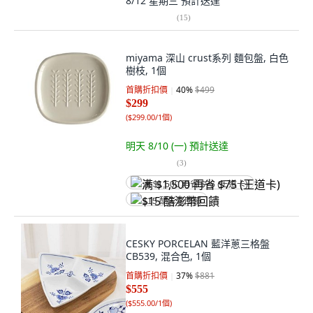
8/12 星期三
預計送達
(
15
)
miyama 深山 crust系列 麵包盤, 白色
樹枝, 1個
首購折扣價
40
%
$499
$299
(
$299.00/1個
)
明天 8/10 (一)
預計送達
(
3
)
满 $1,500 再省 $75 (王道卡)
$15 酷澎幣回饋
CESKY PORCELAN 藍洋蔥三格盤
CB539, 混合色, 1個
首購折扣價
37
%
$881
$555
(
$555.00/1個
)