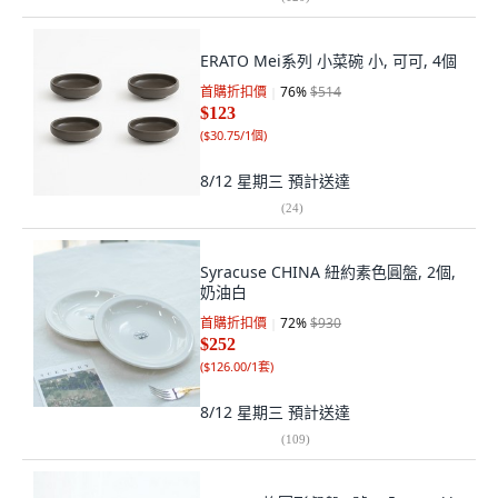
ERATO Mei系列 小菜碗 小, 可可, 4個
首購折扣價
76
%
$514
$123
(
$30.75/1個
)
8/12 星期三
預計送達
(
24
)
Syracuse CHINA 紐約素色圓盤, 2個,
奶油白
首購折扣價
72
%
$930
$252
(
$126.00/1套
)
8/12 星期三
預計送達
(
109
)