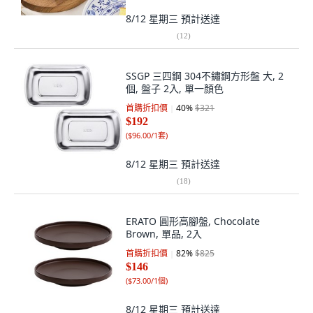
8/12 星期三
預計送達
(
12
)
SSGP 三四鋼 304不鏽鋼方形盤 大, 2
個, 盤子 2入, 單一顏色
首購折扣價
40
%
$321
$192
(
$96.00/1套
)
8/12 星期三
預計送達
(
18
)
ERATO 圓形高腳盤, Chocolate
Brown, 單品, 2入
首購折扣價
82
%
$825
$146
(
$73.00/1個
)
8/12 星期三
預計送達