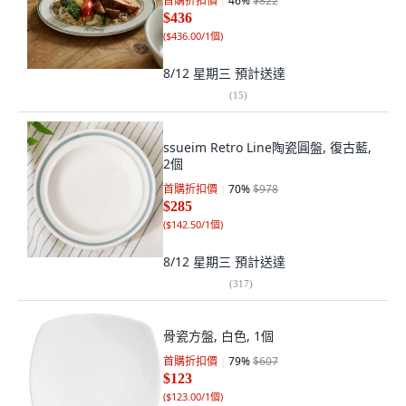
首購折扣價
46
%
$822
$436
(
$436.00/1個
)
8/12 星期三
預計送達
(
15
)
ssueim Retro Line陶瓷圓盤, 復古藍,
2個
首購折扣價
70
%
$978
$285
(
$142.50/1個
)
8/12 星期三
預計送達
(
317
)
骨瓷方盤, 白色, 1個
首購折扣價
79
%
$607
$123
(
$123.00/1個
)