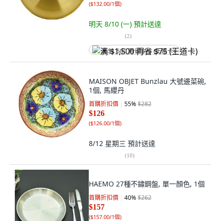
(
$132.00/1個
)
明天 8/10 (一)
預計送達
(
2
)
满 $1,500 再省 $75 (王道卡)
MAISON OBJET Bunzlau 大號邊菜碗,
1個, 馬纓丹
首購折扣價
55
%
$282
$126
(
$126.00/1個
)
8/12 星期三
預計送達
(
10
)
HAEMO 27種不鏽鋼盤, 單一顏色, 1個
首購折扣價
40
%
$262
$157
(
$157.00/1個
)