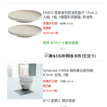
ERATO 燕麥系列奶油色盤子 17cm 2
入組, 1組, 2個圓形高腳盤, 奶油色
首購折扣價
40
%
$449
$269
(
$269.00/1套
)
明天 8/10 (一)
預計送達
(
85
)
满 $1,500 再省 $75 (王道卡)
Syracuse CHINA 紐約素白迷你碗
9.5cm, 白色, 2個
首購折扣價
74
%
$614
$158
(
$79.00/1個
)
8/12 星期三
預計送達
(
120
)