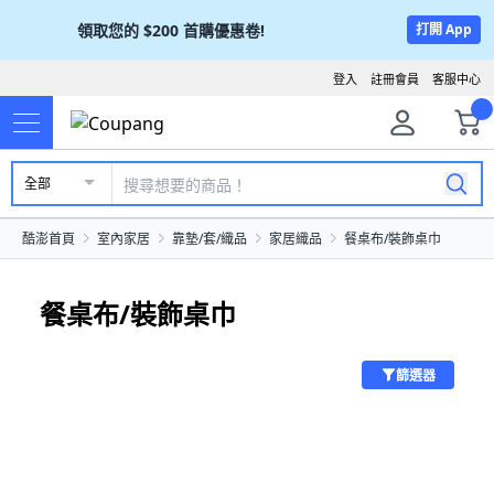
領取您的
$200
首購優惠卷!
打開 App
登入
註冊會員
客服中心
全部
酷澎首頁
室內家居
靠墊/套/織品
家居織品
餐桌布/裝飾桌巾
餐桌布/裝飾桌巾
篩選器