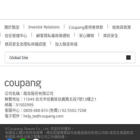
Investor Relations
關於酷澎
Coupang使用者條款
退換貨政策
信任管理中心
顧客隱私權政策通知
安心購物
資訊安全
資訊安全及隱私保護認證
加入酷澎商城
Global Site
公司名稱：酷澎股份有限公司
聯繫地址：11049 台北市信義區信義路五段7號13樓之1
統編：91002999
客服中心：0809-088-810 (免費) / 02-5592-7298
電子郵件：help_tw@coupang.com
©Coupang Taiwan Co., Ltd. 保留所有權利。
本網站上顯示的所有商標、標誌和服務標誌均為酷澎股份有限公司和/或其在美國和其
他國家/地區註冊之關聯公司之所屬財產。