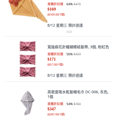
首購折扣價
64
%
$475
$169
(
$169.00/1個
)
8/12 星期三
預計送達
(
12
)
寬版麻花針織蝴蝶結髮帶, 3個, 粉紅色
首購折扣價
56
%
$393
$171
(
$57.00/1個
)
8/12 星期三
預計送達
高密度吸水乾髮帽毛巾 DC-006, 灰色,
1個
首購折扣價
54
%
$760
$347
(
$347.00/1個
)