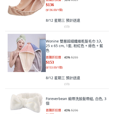
$136
(
$136.00/1個
)
8/12 星期三
預計送達
(
13
)
Wonine 雙層超細纖維乾髮毛巾 3入
25 x 65 cm, 1套, 粉紅色 + 綠色 + 藍
色
首購折扣價
40
%
$255
$153
(
$153.00/1個
)
8/12 星期三
預計送達
(
13
)
Foreverbean 緞帶洗臉髮帶組, 白色, 3
個
首購折扣價
40
%
$296