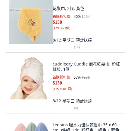
乾髮巾, 2個, 黃色
首購折扣價
40
%
$264
$158
(
$79.00/1個
)
8/12 星期三
預計送達
(
16
)
cuddledry Cuddle 麻花乾髮巾, 粉紅
條紋, 1個
首購折扣價
57
%
$356
$150
(
$150.00/1個
)
8/12 星期三
預計送達
(
4
)
Leobins 吸水力佳快乾髮巾 35 x 60
cm 3件組, 1套, 粉紅色 + 綠色 + 藍色