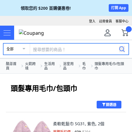
領取您的
$200
首購優惠卷!
打開 App
登入
註冊會員
客服中心
全部
酷澎首
火箭跨
生活用
浴室用
毛
頭髮專用毛巾/包頭
頁
境
品
品
巾
巾
頭髮專用毛巾/包頭巾
篩選器
柔軟乾髮巾 SG31, 紫色, 2個
首購折扣價
40
%
$294