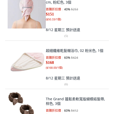
cm, 粉紅色, 3個
首購折扣價
40
%
$253
$151
(
$50.33/1個
)
8/12 星期三
預計送達
(
5
)
超細纖維乾髮帽浴巾, 02 粉米色, 1個
首購折扣價
60
%
$424
$168
(
$168.00/1個
)
8/12 星期三
預計送達
(
6
)
The Grand 蓬鬆柔軟寬版蝴蝶結髮帶,
棕色, 3個
首購折扣價
60
%
$412