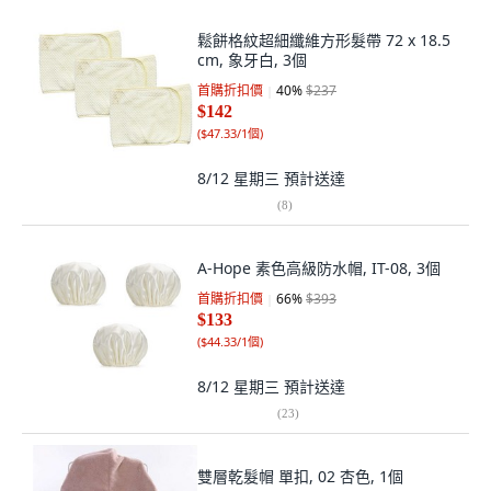
鬆餅格紋超細纖維方形髮帶 72 x 18.5
cm, 象牙白, 3個
首購折扣價
40
%
$237
$142
(
$47.33/1個
)
8/12 星期三
預計送達
(
8
)
A-Hope 素色高級防水帽, IT-08, 3個
首購折扣價
66
%
$393
$133
(
$44.33/1個
)
8/12 星期三
預計送達
(
23
)
雙層乾髮帽 單扣, 02 杏色, 1個