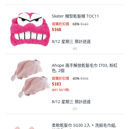
Skater 帽型乾髮帽 TOC11
首購折扣價
68
%
$540
$168
8/12 星期三
預計送達
(
6
)
Ahope 兩手解放乾髮毛巾 IT03, 粉紅
色, 2個
首購折扣價
40
%
$306
$183
(
$91.50/1個
)
8/12 星期三
預計送達
(
2
)
柔軟乾髮巾 SG30 2入 + 洗臉毛巾組,