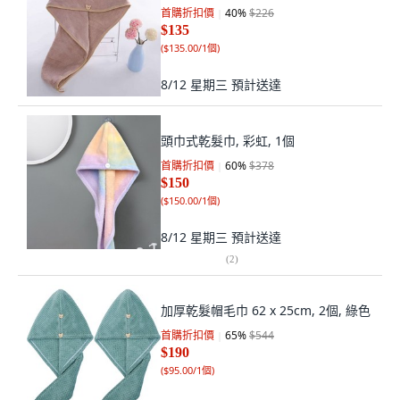
首購折扣價
40
%
$226
$135
(
$135.00/1個
)
8/12 星期三
預計送達
頭巾式乾髮巾, 彩虹, 1個
首購折扣價
60
%
$378
$150
(
$150.00/1個
)
8/12 星期三
預計送達
(
2
)
加厚乾髮帽毛巾 62 x 25cm, 2個, 綠色
首購折扣價
65
%
$544
$190
(
$95.00/1個
)