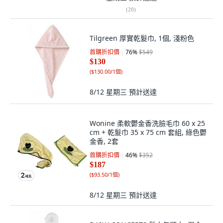
(
20
)
Tilgreen 厚實乾髮巾, 1個, 淺粉色
首購折扣價
76
%
$549
$130
(
$130.00/1個
)
8/12 星期三
預計送達
Wonine 柔軟鬱金香洗臉毛巾 60 x 25
cm + 乾髮巾 35 x 75 cm 套組, 綠色鬱
金香, 2套
首購折扣價
46
%
$352
$187
(
$93.50/1個
)
8/12 星期三
預計送達