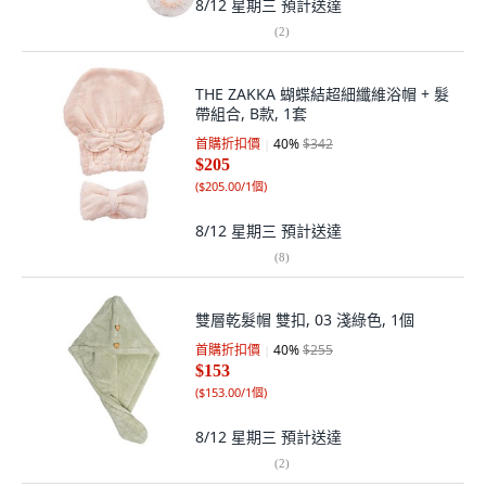
8/12 星期三
預計送達
(
2
)
THE ZAKKA 蝴蝶結超細纖維浴帽 + 髮
帶組合, B款, 1套
首購折扣價
40
%
$342
$205
(
$205.00/1個
)
8/12 星期三
預計送達
(
8
)
雙層乾髮帽 雙扣, 03 淺綠色, 1個
首購折扣價
40
%
$255
$153
(
$153.00/1個
)
8/12 星期三
預計送達
(
2
)