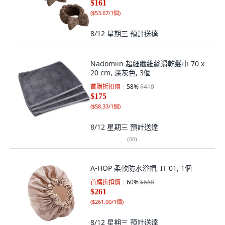
$161
(
$53.67/1個
)
8/12 星期三
預計送達
Nadomiin 超細纖維絲滑乾髮巾 70 x
20 cm, 深灰色, 3個
首購折扣價
58
%
$419
$175
(
$58.33/1個
)
8/12 星期三
預計送達
(
80
)
A-HOP 柔軟防水浴帽, IT 01, 1個
首購折扣價
60
%
$668
$261
(
$261.00/1個
)
8/12 星期三
預計送達