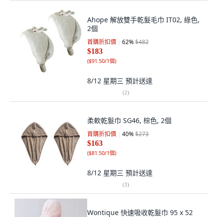
Ahope 解放雙手乾髮毛巾 IT02, 綠色,
2個
首購折扣價
62
%
$482
$183
(
$91.50/1個
)
8/12 星期三
預計送達
(
2
)
柔軟乾髮巾 SG46, 棕色, 2個
首購折扣價
40
%
$273
$163
(
$81.50/1個
)
8/12 星期三
預計送達
(
3
)
Wontique 快速吸收乾髮巾 95 x 52