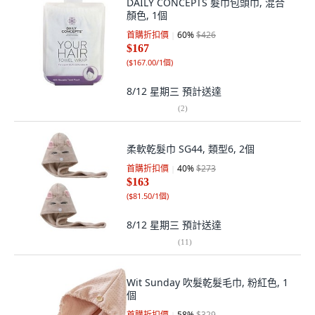
DAILY CONCEPTS 髮巾包頭巾, 混合
顏色, 1個
首購折扣價
60
%
$426
$167
(
$167.00/1個
)
8/12 星期三
預計送達
(
2
)
柔軟乾髮巾 SG44, 類型6, 2個
首購折扣價
40
%
$273
$163
(
$81.50/1個
)
8/12 星期三
預計送達
(
11
)
Wit Sunday 吹髮乾髮毛巾, 粉紅色, 1
個
首購折扣價
58
%
$329