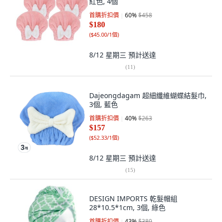
紅色, 4個
首購折扣價
60
%
$458
$180
(
$45.00/1個
)
8/12 星期三
預計送達
(
11
)
Dajeongdagam 超細纖維蝴蝶結髮巾,
3個, 藍色
首購折扣價
40
%
$263
$157
(
$52.33/1個
)
8/12 星期三
預計送達
(
15
)
DESIGN IMPORTS 乾髮帽組
28*10.5*1cm, 3個, 綠色
首購折扣價
43
%
$380