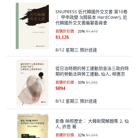
SNUPRESS 近代韓國外交文書 第10卷
： 甲申政變 3(精裝本 HardCover), 近
代韓國外交文書編纂委員會
首購折扣價
20
%
$1,410
$1,126
8/12 星期三
預計送達
從日治時期的勞工運動到金泳三政府時
期的勞動法與勞工運動, 仙人, 柳惠京
首購折扣價
30
%
$1,292
$894
8/12 星期三
預計送達
影像 映照歷史： 大韓新聞解題集 2, 仙
人, 許恩 著
首購折扣價
32
%
$1,316