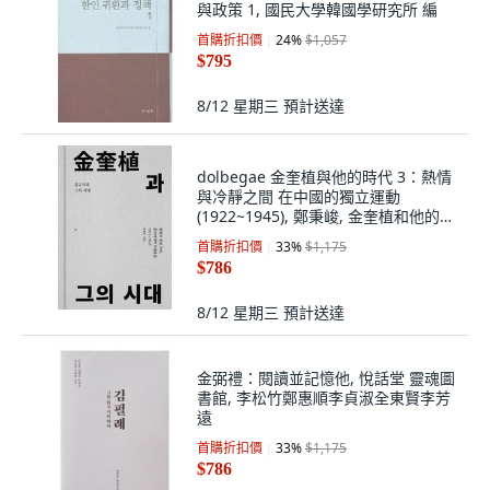
與政策 1, 國民大學韓國學研究所 編
首購折扣價
24
%
$1,057
$795
8/12 星期三
預計送達
dolbegae 金奎植與他的時代 3：熱情
與冷靜之間 在中國的獨立運動
(1922~1945), 鄭秉峻, 金奎植和他的時
代3, 鄭秉俊 (作者)
首購折扣價
33
%
$1,175
$786
8/12 星期三
預計送達
金弼禮：閱讀並記憶他, 悅話堂 靈魂圖
書館, 李松竹鄭惠順李貞淑全東賢李芳
遠
首購折扣價
33
%
$1,175
$786