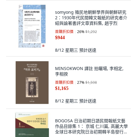
somyong 殖民地朝鮮學界與朝鮮研究
2：1930年代民間韓文報紙的研究者介
紹與論著書評文章資料集, 趙亨烈
首購折扣價
26
%
$1,292
$944
8/12 星期三
預計送達
MINSOKWON 譯註 拍曬場, 李相定,
李相揆
首購折扣價
27
%
$1,598
$1,165
8/12 星期三
預計送達
BOGOSA 日治初期日語民間報紙文藝
作品目錄集 1： 京城 仁川篇, 高麗大學
全球日本研究院日治初期韓半島發行日