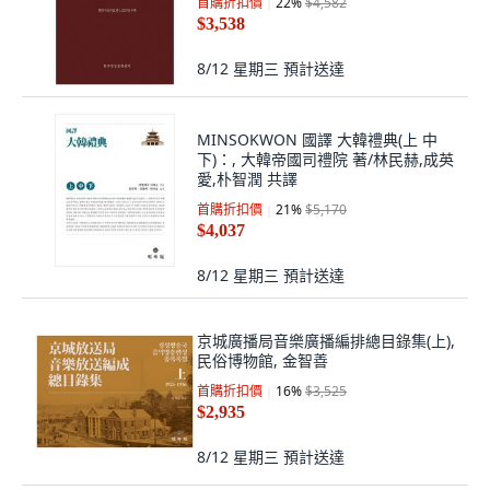
首購折扣價
22
%
$4,582
$3,538
8/12 星期三
預計送達
MINSOKWON 國譯 大韓禮典(上 中
下)：, 大韓帝國司禮院 著/林民赫,成英
愛,朴智潤 共譯
首購折扣價
21
%
$5,170
$4,037
8/12 星期三
預計送達
京城廣播局音樂廣播編排總目錄集(上),
民俗博物館, 金智善
首購折扣價
16
%
$3,525
$2,935
8/12 星期三
預計送達