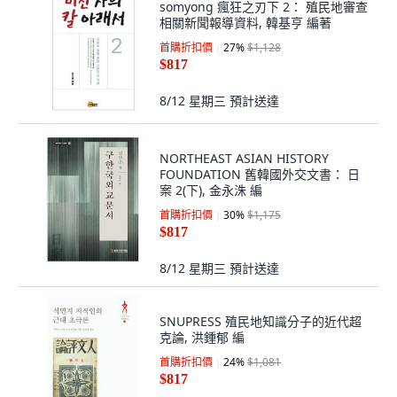
somyong 瘋狂之刃下 2： 殖民地審查
相關新聞報導資料, 韓基亨 編著
首購折扣價
27
%
$1,128
$817
8/12 星期三
預計送達
NORTHEAST ASIAN HISTORY
FOUNDATION 舊韓國外交文書： 日
案 2(下), 金永洙 編
首購折扣價
30
%
$1,175
$817
8/12 星期三
預計送達
SNUPRESS 殖民地知識分子的近代超
克論, 洪鍾郁 編
首購折扣價
24
%
$1,081
$817