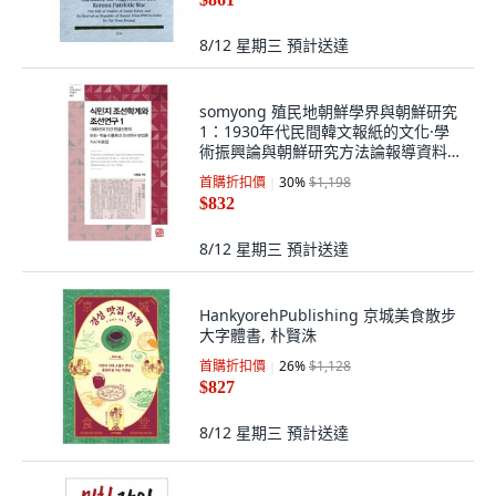
8/12 星期三
預計送達
somyong 殖民地朝鮮學界與朝鮮研究
1：1930年代民間韓文報紙的文化·學
術振興論與朝鮮研究方法論報導資料
集, 趙亨烈
首購折扣價
30
%
$1,198
$832
8/12 星期三
預計送達
HankyorehPublishing 京城美食散步
大字體書, 朴賢洙
首購折扣價
26
%
$1,128
$827
8/12 星期三
預計送達