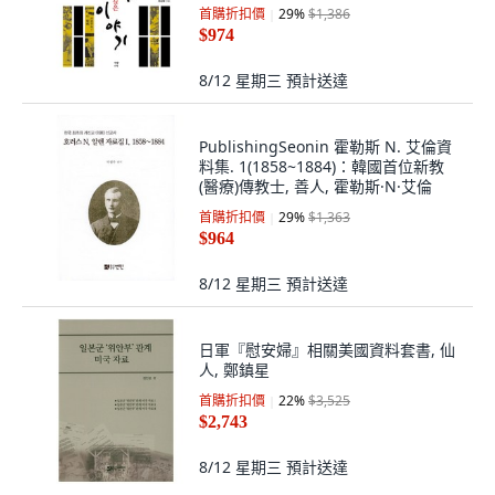
首購折扣價
29
%
$1,386
$974
8/12 星期三
預計送達
PublishingSeonin 霍勒斯 N. 艾倫資
料集. 1(1858~1884)：韓國首位新教
(醫療)傳教士, 善人, 霍勒斯·N·艾倫
首購折扣價
29
%
$1,363
$964
8/12 星期三
預計送達
日軍『慰安婦』相關美國資料套書, 仙
人, 鄭鎮星
首購折扣價
22
%
$3,525
$2,743
8/12 星期三
預計送達