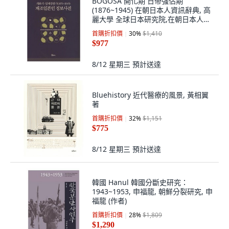
BOGOSA 開化期 日帝強佔期
(1876~1945) 在朝日本人資訊辭典, 高
麗大學 全球日本研究院,在朝日本人資
訊辭典 編...
首購折扣價
30
%
$1,410
$977
8/12 星期三
預計送達
Bluehistory 近代醫療的風景, 黃相翼
著
首購折扣價
32
%
$1,151
$775
8/12 星期三
預計送達
韓國 Hanul 韓國分斷史研究：
1943~1953, 申福龍, 朝鮮分裂研究, 申
福龍 (作者)
首購折扣價
28
%
$1,809
$1,290