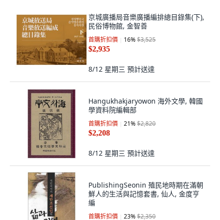
京城廣播局音樂廣播編排總目錄集(下),
民俗博物館, 金智善
首購折扣價
16
%
$3,525
$2,935
8/12 星期三
預計送達
Hangukhakjaryowon 海外文學, 韓國
學資料院編輯部
首購折扣價
21
%
$2,820
$2,208
8/12 星期三
預計送達
PublishingSeonin 殖民地時期在滿朝
鮮人的生活與記憶套書, 仙人, 金度亨
編
首購折扣價
23
%
$2,350