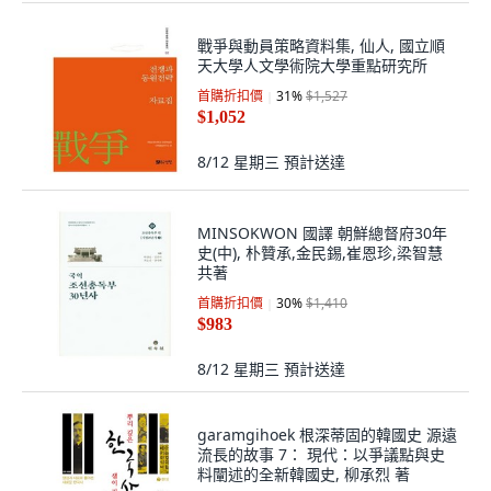
戰爭與動員策略資料集, 仙人, 國立順
天大學人文學術院大學重點研究所
首購折扣價
31
%
$1,527
$1,052
8/12 星期三
預計送達
MINSOKWON 國譯 朝鮮總督府30年
史(中), 朴贊承,金民錫,崔恩珍,梁智慧
共著
首購折扣價
30
%
$1,410
$983
8/12 星期三
預計送達
garamgihoek 根深蒂固的韓國史 源遠
流長的故事 7： 現代：以爭議點與史
料闡述的全新韓國史, 柳承烈 著