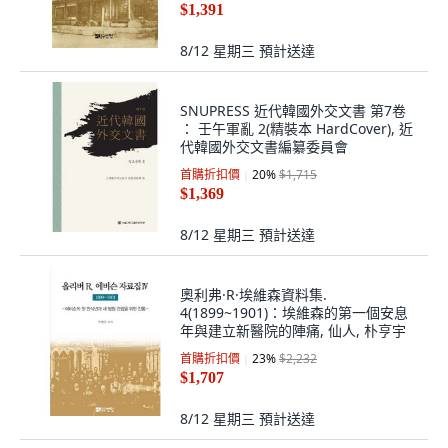
$1,391
8/12 星期三
預計送達
SNUPRESS 近代韓國外交文書 第7卷
： 壬午軍亂 2(精裝本 HardCover), 近
代韓國外交文書編纂委員會
首購折扣價
20
%
$1,715
$1,369
8/12 星期三
預計送達
奧利弗·R·埃維森資料集.
4(1899~1901)：埃維森的第一個安息
年與建立新醫院的陣痛, 仙人, 朴亨宇
首購折扣價
23
%
$2,232
$1,707
8/12 星期三
預計送達