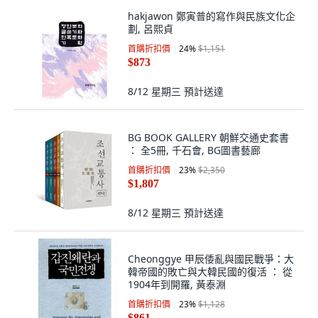
hakjawon 鄭寅普的寫作與民族文化企
劃, 呂熙貞
首購折扣價
24
%
$1,151
$873
8/12 星期三
預計送達
BG BOOK GALLERY 朝鮮交通史套書
： 全5冊, 千石會, BG圖書藝廊
首購折扣價
23
%
$2,350
$1,807
8/12 星期三
預計送達
Cheonggye 甲辰倭亂與國民戰爭：大
韓帝國的敗亡與大韓民國的復活 ： 從
1904年到開羅, 黃泰淵
首購折扣價
23
%
$1,128
$861