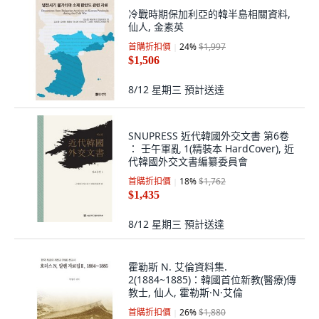
冷戰時期保加利亞的韓半島相關資料,
仙人, 金素英
首購折扣價
24
%
$1,997
$1,506
8/12 星期三
預計送達
SNUPRESS 近代韓國外交文書 第6卷
： 壬午軍亂 1(精裝本 HardCover), 近
代韓國外交文書編纂委員會
首購折扣價
18
%
$1,762
$1,435
8/12 星期三
預計送達
霍勒斯 N. 艾倫資料集.
2(1884~1885)：韓國首位新教(醫療)傳
教士, 仙人, 霍勒斯·N·艾倫
首購折扣價
26
%
$1,880