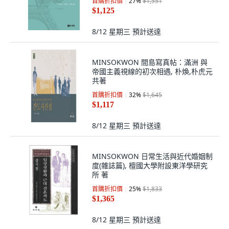
首購折扣價
27
%
$1,551
$1,125
8/12 星期三
預計送達
MINSOKWON 間島寫真帖：滿洲 與
帝國主義視線的初次相遇, 朴煥,朴虎元
共著
首購折扣價
32
%
$1,645
$1,117
8/12 星期三
預計送達
MINSOKWON 日常生活與近代婚姻制
度(雜誌篇), 檀國大學附設東洋學研究
所 著
首購折扣價
25
%
$1,833
$1,365
8/12 星期三
預計送達