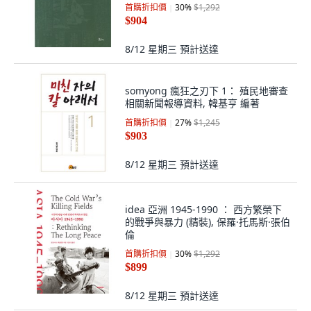
語民間報紙文藝作品研究團隊
首購折扣價
30
%
$1,292
$904
8/12 星期三
預計送達
somyong 瘋狂之刃下 1： 殖民地審查
相關新聞報導資料, 韓基亨 編著
首購折扣價
27
%
$1,245
$903
8/12 星期三
預計送達
idea 亞洲 1945-1990 ： 西方繁榮下
的戰爭與暴力 (精裝), 保羅·托馬斯·張伯
倫
首購折扣價
30
%
$1,292
$899
8/12 星期三
預計送達