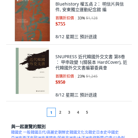
Bluehistory 權五卨 2： 明信片與信
件, 安東獨立運動紀念館 編
首購折扣價
33
%
$1,128
$755
8/12 星期三
預計送達
SNUPRESS 近代韓國外交文書 第8卷
： 甲申政變 1(精裝本 HardCover), 近
代韓國外交文書編纂委員會
首購折扣價
23
%
$1,245
$950
8/12 星期三
預計送達
2
3
4
5
1
與一起瀏覽的類別
韓國史 一般
韓國古代/高麗史
朝鮮史
韓國文化
北韓史
日本史
中國史
亞洲史
西洋史
歐洲史
美國史/其他
非洲史/大洋洲史
伊斯蘭/中東/以色列