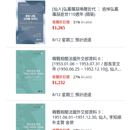
[仙人]弘巖羅喆喚醒近代 ： 追悼弘巖
羅喆逝世110週年 (精裝)
首購折扣價
31
%
$1,856
$1,265
8/12 星期三
預計送達
韓戰相關法國外交部資料 6：
[1953.01.06 ~ 1953.07.31 / 部長室文
件 (1950.06.25 ~ 1952.12.10)], 仙人,
李知順 朴圭賢 金英
首購折扣價
27
%
$1,692
$1,232
8/12 星期三
預計送達
韓戰相關法國外交部資料 3：
1951.06.01~1951.12.30, 仙人, 李知順
朴圭賢 金榮