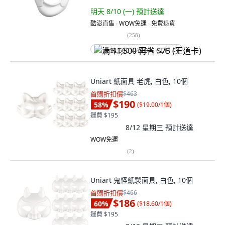
明天 8/10 (一)
預計送達
酷澎直售 ∙ WOW免運 ∙ 免費退貨
(
258
)
满 $1,500 再省 $75 (王道卡)
Uniart 紙面具 老虎, 白色, 10個
首購折扣價
$463
$190
58
%
(
$19.00/1個
)
運費 $195
8/12 星期三
預計送達
WOW免運
(
2
)
Uniart 鬼怪紙製面具, 白色, 10個
首購折扣價
$466
$186
60
%
(
$18.60/1個
)
運費 $195