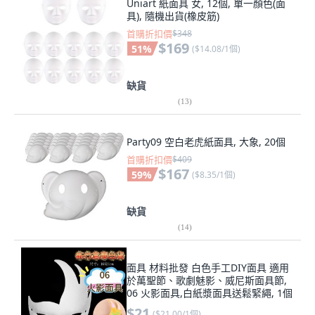
Uniart 紙面具 女, 12個, 單一顏色(面
具), 隨機出貨(橡皮筋)
首購折扣價
$348
$169
51
%
(
$14.08/1個
)
缺貨
(
13
)
Party09 空白老虎紙面具, 大象, 20個
首購折扣價
$409
$167
59
%
(
$8.35/1個
)
缺貨
(
14
)
面具 材料批發 白色手工DIY面具 適用
於萬聖節、歌劇魅影、威尼斯面具節,
06 火影面具,白紙漿面具送鬆緊繩, 1個
$21
(
$21.00/1個
)