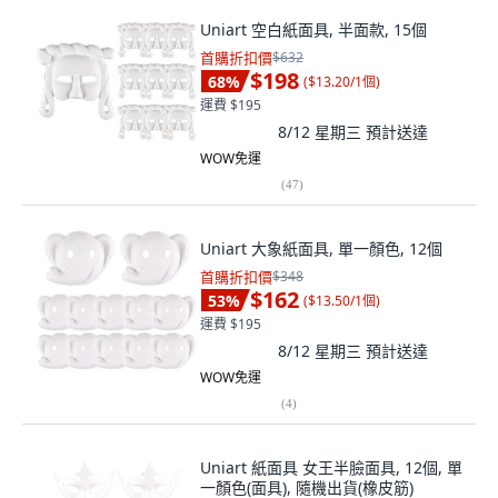
Uniart 空白紙面具, 半面款, 15個
首購折扣價
$632
$198
68
%
(
$13.20/1個
)
運費 $195
8/12 星期三
預計送達
WOW免運
(
47
)
Uniart 大象紙面具, 單一顏色, 12個
首購折扣價
$348
$162
53
%
(
$13.50/1個
)
運費 $195
8/12 星期三
預計送達
WOW免運
(
4
)
Uniart 紙面具 女王半臉面具, 12個, 單
一顏色(面具), 隨機出貨(橡皮筋)