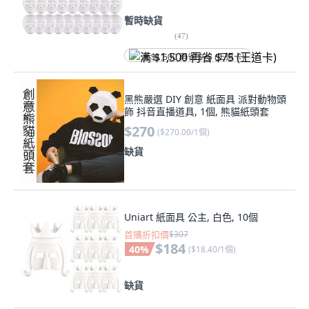
暫時缺貨
(
47
)
满 $1,500 再省 $75 (王道卡)
黑熊嚴選 DIY 創意 紙面具 派對動物頭
飾 抖音直播道具, 1個, 熊貓紙頭套
$270
(
$270.00/1個
)
缺貨
Uniart 紙面具 公主, 白色, 10個
首購折扣價
$307
$184
40
%
(
$18.40/1個
)
缺貨