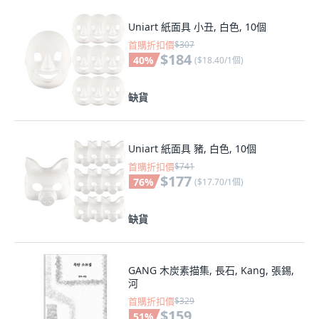
Uniart 紙面具 小丑, 白色, 10個
首購折扣價
$307
$184
40
%
(
$18.40/1個
)
缺貨
Uniart 紙面具 豬, 白色, 10個
首購折扣價
$741
$177
76
%
(
$17.70/1個
)
缺貨
GANG 木炭素描集, 長石, Kang, 張錫,
河
首購折扣價
$329
$159
51
%