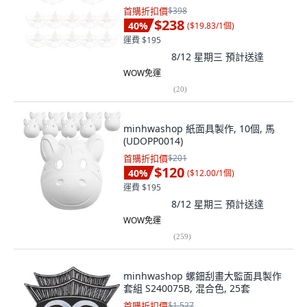
首購折扣價
$398
$238
40
%
(
$19.83/1個
)
運費 $195
8/12 星期三
預計送達
WOW免運
(
20
)
minhwashop 紙面具製作, 10個, 馬
(UDOPP0014)
首購折扣價
$201
$120
40
%
(
$12.00/1個
)
運費 $195
8/12 星期三
預計送達
WOW免運
(
259
)
minhwashop 螺鈿刮畫大監面具製作
套組 S240075B, 混合色, 25套
首購折扣價
$1,527