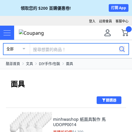
領取您的
$200
首購優惠卷!
打開 App
登入
註冊會員
客服中心
全部
酷澎首頁
文具
DIY手作/包裝
面具
面具
篩選器
minhwashop 紙面具製作 馬
UDOPP0014
$4,399