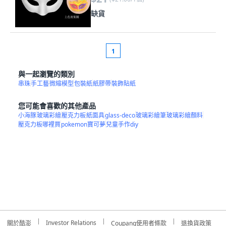
缺貨
1
與一起瀏覽的類別
串珠
手工藝
微縮模型
包裝紙
紙膠帶
裝飾貼紙
您可能會喜歡的其他產品
小海豚
玻璃彩繪
壓克力板
紙面具
glass-deco
玻璃彩繪筆
玻璃彩繪顏料
壓克力板哪裡買
pokemon寶可夢
兒童手作diy
Investor Relations
關於酷澎
Coupang使用者條款
退換貨政策