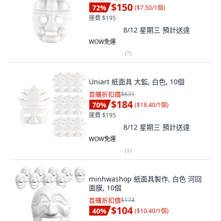
$150
72
%
(
$7.50/1個
)
運費 $195
8/12 星期三
預計送達
WOW免運
(
7
)
Uniart 紙面具 大監, 白色, 10個
首購折扣價
$631
$184
70
%
(
$18.40/1個
)
運費 $195
8/12 星期三
預計送達
WOW免運
(
1
)
minhwashop 紙面具製作, 白色 河回
面膜, 10個
首購折扣價
$174
$104
40
%
(
$10.40/1個
)