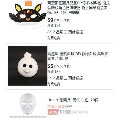
萬聖節紙面具兒童DIY手作材料包 南瓜
骷髏頭角色扮演裝扮 親子同樂創意美
術用品, 1個, 黑蝙蝠
$9
(
$9.00/1個
)
運費 $141
8/12 星期三
預計送達
免費退貨
鳥造型 紙漿面具 DIY彩繪面具 萬聖節
舞會, 1個, 鳥
$5
(
$5.00/1個
)
運費 $67
8/12 星期三
預計送達
免費退貨
Uniart 紙面具, 男性 白色, 20個
首購折扣價
$330
$198
40
%
(
$9.90/1個
)