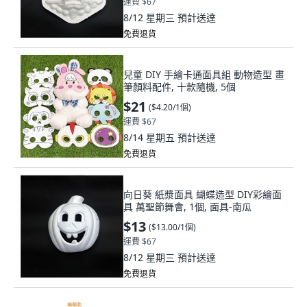
運費 $67
8/12 星期三
預計送達
免費退貨
兒童 DIY 手繪卡通面具組 動物造型 畫
筆顏料配件, 十款隨機, 5個
$21
(
$4.20/1個
)
運費 $67
8/14 星期五
預計送達
免費退貨
向日葵 紙漿面具 蝴蝶造型 DIY彩繪面
具 萬聖節舞會, 1個, 面具-南瓜
$13
(
$13.00/1個
)
運費 $67
8/12 星期三
預計送達
免費退貨