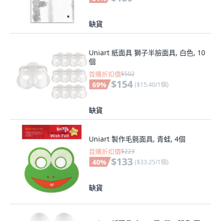
缺貨
Uniart 紙面具 獅子半臉面具, 白色, 10
個
首購折扣價
$502
$154
69
%
(
$15.40/1個
)
缺貨
Uniart 製作毛氈面具, 青蛙, 4個
首購折扣價
$223
$133
40
%
(
$33.25/1個
)
缺貨