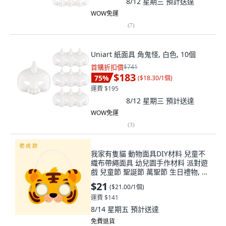
8/12 星期三
預計送達
WOW免運
(
7
)
Uniart 紙面具 角鬼怪, 白色, 10個
首購折扣價
$741
$183
75
%
(
$18.30/1個
)
運費 $195
8/12 星期三
預計送達
WOW免運
(
3
)
我家有隻貓 動物面具DIY材料 兒童不
織布帶繩面具 幼兒園手作材料 派對遊
戲 兒童節 聖誕節 萬聖節 生日禮物, 1
個, 4.老虎
$21
(
$21.00/1個
)
運費 $141
8/14 星期五
預計送達
免費退貨