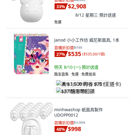
首購折扣價
$2,908
33
%
8/12 星期三
預計送達
免運
Janod 小小工作坊 威尼斯面具, 1本
首購折扣價
$735
$535
27
%
(
$535.00/1個
)
明天 8/10 (一)
預計送達
酷澎直售 ∙ 免運 ∙ 免費退貨
满 $1,500 再省 $75 (王道卡)
$37 酷澎幣回饋
minhwashop 紙面具製作
UDOPP0012
首購折扣價
$1,955
$998
48
%