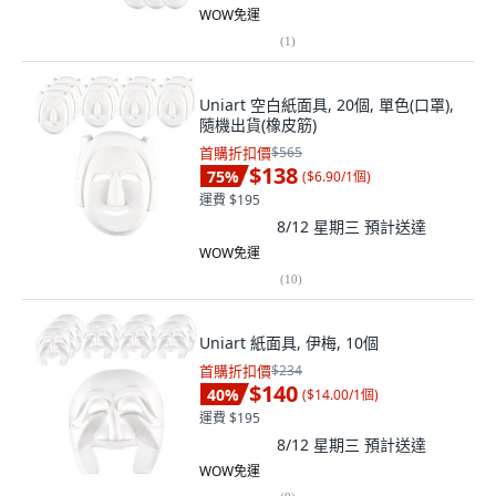
WOW免運
(
1
)
Uniart 空白紙面具, 20個, 單色(口罩),
隨機出貨(橡皮筋)
首購折扣價
$565
$138
75
%
(
$6.90/1個
)
運費 $195
8/12 星期三
預計送達
WOW免運
(
10
)
Uniart 紙面具, 伊梅, 10個
首購折扣價
$234
$140
40
%
(
$14.00/1個
)
運費 $195
8/12 星期三
預計送達
WOW免運