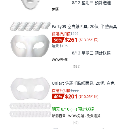
8/12 星期三
預計送達
免運
Party09 空白紙面具, 20個, 半臉面具
首購折扣價
$595
$261
56
%
(
$13.05/1個
)
運費 $195
8/12 星期三
預計送達
WOW免運
(
511
)
Uniart 佐羅半臉紙面具, 20個, 白色
首購折扣價
$335
$201
40
%
(
$10.05/1個
)
明天 8/10 (一)
預計送達
酷澎直售 ∙ WOW免運 ∙ 免費退貨
(
47
)