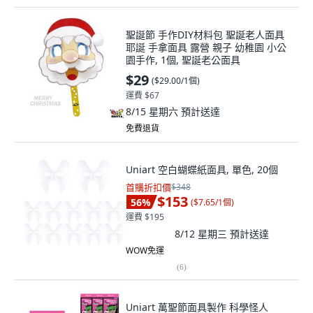
聖誕節 手作DIY材料包 聖誕老人面具
耶誕 手拿面具 露營 親子 幼稚園 小公
園手作, 1個, 聖誕老公面具
$29
(
$29.00/1個
)
運費 $67
8/15 星期六
預計送達
免費退貨
Uniart 空白蝴蝶紙面具, 單色, 20個
首購折扣價
$348
$153
56
%
(
$7.65/1個
)
運費 $195
8/12 星期三
預計送達
WOW免運
(
6
)
Uniart 萬聖節面具製作 科學怪人