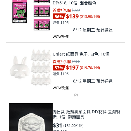
DIY618, 10個, 混合顏色
首購折扣價
$320
$139
56
%
(
$13.90/1個
)
運費 $195
8/12 星期三
預計送達
WOW免運
Uniart 紙面具 兔子, 白色, 10個
首購折扣價
$466
$197
57
%
(
$19.70/1個
)
運費 $195
8/12 星期三
預計送達
WOW免運
(
2
)
向日葵 紙漿獅頭面具 DIY材料 臺灣製
造, 1個, 獅頭面具
$31
(
$31.00/1個
)