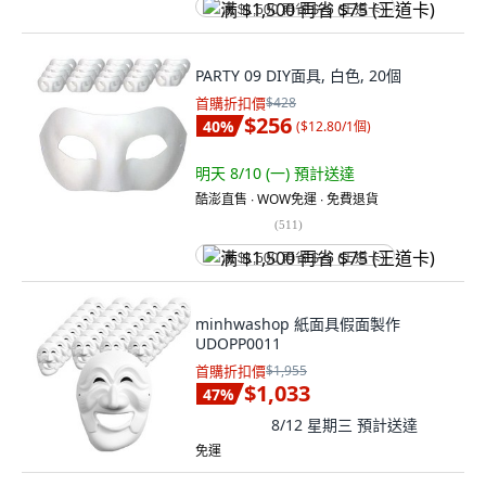
满 $1,500 再省 $75 (王道卡)
PARTY 09 DIY面具, 白色, 20個
首購折扣價
$428
$256
40
%
(
$12.80/1個
)
明天 8/10 (一)
預計送達
酷澎直售 ∙ WOW免運 ∙ 免費退貨
(
511
)
满 $1,500 再省 $75 (王道卡)
minhwashop 紙面具假面製作
UDOPP0011
首購折扣價
$1,955
$1,033
47
%
8/12 星期三
預計送達
免運