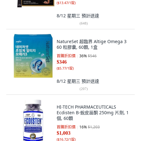
(
$13.47/1錠
)
8/12 星期三
預計送達
(
648
)
NatureSet 超臨界 Altige Omega 3
60 粒膠囊, 60顆, 1盒
首購折扣價
36
%
$546
$346
(
$5.77/1錠
)
8/12 星期三
預計送達
(
207
)
HI-TECH PHARMACEUTICALS
Ecdisten B-蛻皮甾酮 250mg 片劑, 1
個, 60顆
首購折扣價
16
%
$1,203
$1,003
(
$16.72/1錠
)