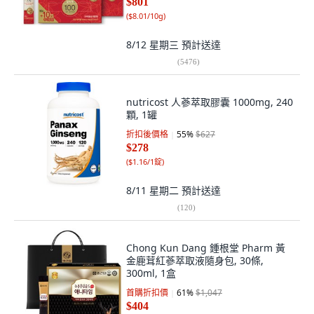
$801
(
$8.01/10g
)
8/12 星期三
預計送達
(
5476
)
nutricost 人蔘萃取膠囊 1000mg, 240
顆, 1罐
折扣後價格
55
%
$627
$278
(
$1.16/1錠
)
8/11 星期二
預計送達
(
120
)
Chong Kun Dang 鍾根堂 Pharm 黃
金鹿茸紅蔘萃取液隨身包, 30條,
300ml, 1盒
首購折扣價
61
%
$1,047
$404