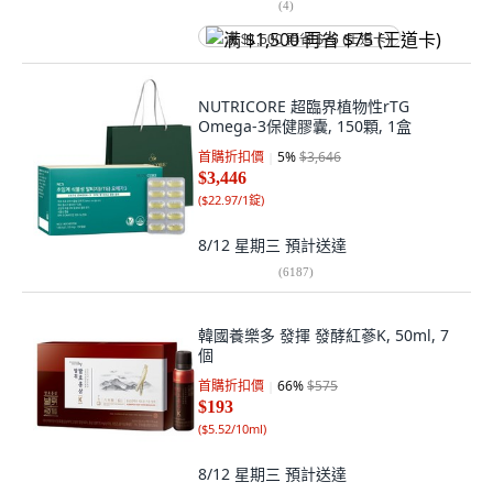
(
4
)
满 $1,500 再省 $75 (王道卡)
NUTRICORE 超臨界植物性rTG
Omega-3保健膠囊, 150顆, 1盒
首購折扣價
5
%
$3,646
$3,446
(
$22.97/1錠
)
8/12 星期三
預計送達
(
6187
)
韓國養樂多 發揮 發酵紅蔘K, 50ml, 7
個
首購折扣價
66
%
$575
$193
(
$5.52/10ml
)
8/12 星期三
預計送達