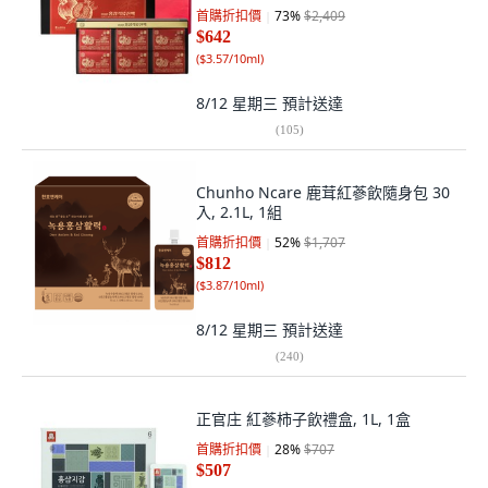
首購折扣價
73
%
$2,409
$642
(
$3.57/10ml
)
8/12 星期三
預計送達
(
105
)
Chunho Ncare 鹿茸紅蔘飲隨身包 30
入, 2.1L, 1組
首購折扣價
52
%
$1,707
$812
(
$3.87/10ml
)
8/12 星期三
預計送達
(
240
)
正官庄 紅蔘柿子飲禮盒, 1L, 1盒
首購折扣價
28
%
$707
$507