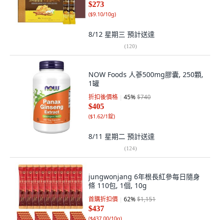
$273
(
$9.10/10g
)
8/12 星期三
預計送達
(
120
)
NOW Foods 人蔘500mg膠囊, 250顆,
1罐
折扣後價格
45
%
$740
$405
(
$1.62/1錠
)
8/11 星期二
預計送達
(
124
)
jungwonjang 6年根長紅參每日隨身
條 110包, 1個, 10g
首購折扣價
62
%
$1,151
$437
(
$437.00/10g
)