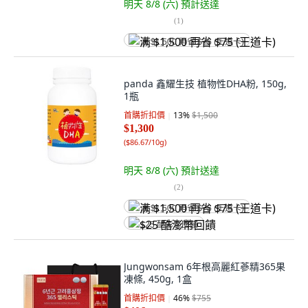
明天 8/8 (六)
預計送達
(
1
)
满 $1,500 再省 $75 (王道卡)
panda 鑫耀生技 植物性DHA粉, 150g,
1瓶
首購折扣價
13
%
$1,500
$1,300
(
$86.67/10g
)
明天 8/8 (六)
預計送達
(
2
)
满 $1,500 再省 $75 (王道卡)
$25 酷澎幣回饋
Jungwonsam 6年根高麗紅蔘精365果
凍條, 450g, 1盒
首購折扣價
46
%
$755