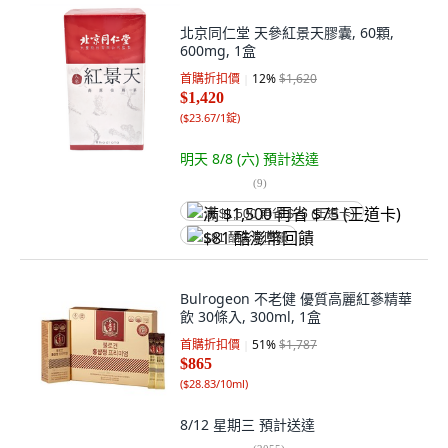
北京同仁堂 天參紅景天膠囊, 60顆,
600mg, 1盒
首購折扣價
12
%
$1,620
$1,420
(
$23.67/1錠
)
明天 8/8 (六)
預計送達
(
9
)
满 $1,500 再省 $75 (王道卡)
$81 酷澎幣回饋
Bulrogeon 不老健 優質高麗紅蔘精華
飲 30條入, 300ml, 1盒
首購折扣價
51
%
$1,787
$865
(
$28.83/10ml
)
8/12 星期三
預計送達