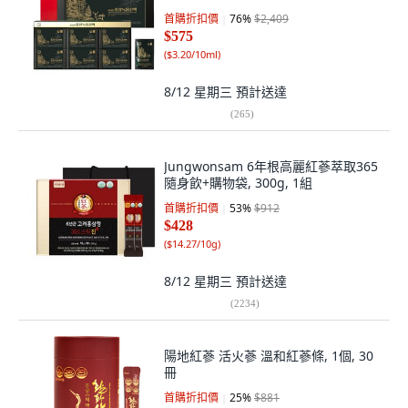
首購折扣價
76
%
$2,409
$575
(
$3.20/10ml
)
8/12 星期三
預計送達
(
265
)
Jungwonsam 6年根高麗紅蔘萃取365
隨身飲+購物袋, 300g, 1組
首購折扣價
53
%
$912
$428
(
$14.27/10g
)
8/12 星期三
預計送達
(
2234
)
陽地紅蔘 活火蔘 溫和紅蔘條, 1個, 30
冊
首購折扣價
25
%
$881