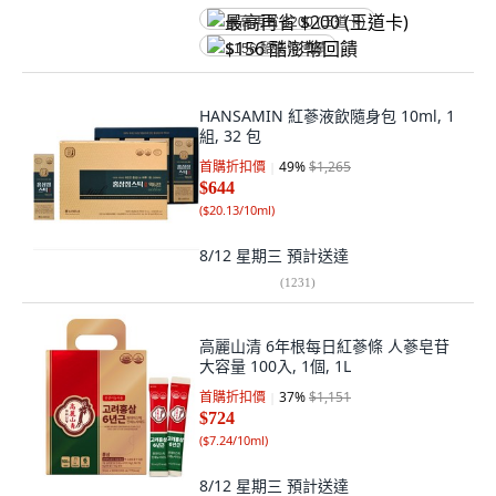
最高再省 $200 (王道卡)
$156 酷澎幣回饋
HANSAMIN 紅蔘液飲隨身包 10ml, 1
組, 32 包
首購折扣價
49
%
$1,265
$644
(
$20.13/10ml
)
8/12 星期三
預計送達
(
1231
)
高麗山清 6年根每日紅蔘條 人蔘皂苷
大容量 100入, 1個, 1L
首購折扣價
37
%
$1,151
$724
(
$7.24/10ml
)
8/12 星期三
預計送達