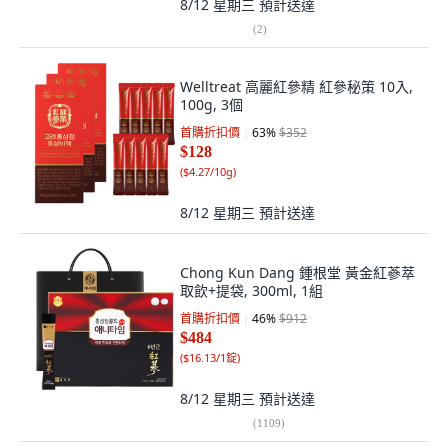
8/12 星期三
預計送達
(
2
)
Welltreat 高麗紅參精 紅參秘策 10入,
100g, 3個
首購折扣價
63
%
$352
$128
(
$4.27/10g
)
8/12 星期三
預計送達
Chong Kun Dang 鍾根堂 黃金紅蔘萃
取飲+提袋, 300ml, 1組
首購折扣價
46
%
$912
$484
(
$16.13/1錠
)
8/12 星期三
預計送達
(
1109
)