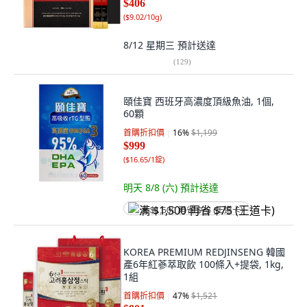
$406
(
$9.02/10g
)
8/12 星期三
預計送達
(
129
)
頤佳寶 西班牙高濃度頂級魚油, 1個,
60顆
首購折扣價
16
%
$1,199
$999
(
$16.65/1錠
)
明天 8/8 (六)
預計送達
满 $1,500 再省 $75 (王道卡)
KOREA PREMIUM REDJINSENG 韓國
產6年紅蔘萃取飲 100條入+提袋, 1kg,
1組
首購折扣價
47
%
$1,521