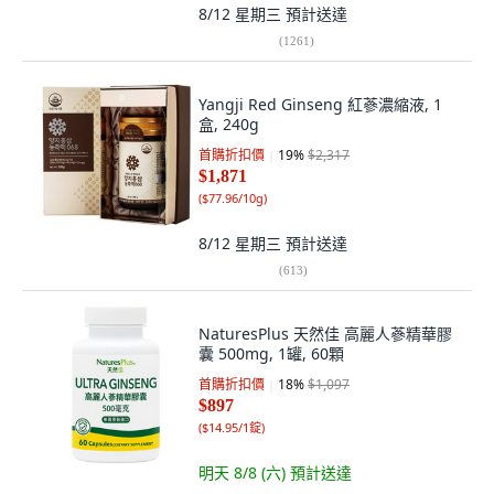
8/12 星期三
預計送達
(
1261
)
Yangji Red Ginseng 紅蔘濃縮液, 1
盒, 240g
首購折扣價
19
%
$2,317
$1,871
(
$77.96/10g
)
8/12 星期三
預計送達
(
613
)
NaturesPlus 天然佳 高麗人蔘精華膠
囊 500mg, 1罐, 60顆
首購折扣價
18
%
$1,097
$897
(
$14.95/1錠
)
明天 8/8 (六)
預計送達