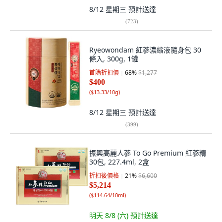
8/12 星期三
預計送達
(
723
)
Ryeowondam 紅蔘濃縮液隨身包 30
條入, 300g, 1罐
首購折扣價
68
%
$1,277
$400
(
$13.33/10g
)
8/12 星期三
預計送達
(
399
)
振興高麗人蔘 To Go Premium 紅蔘精
30包, 227.4ml, 2盒
折扣後價格
21
%
$6,600
$5,214
(
$114.64/10ml
)
明天 8/8 (六)
預計送達