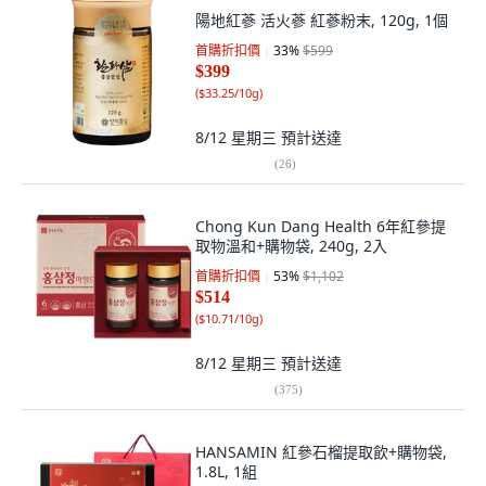
陽地紅蔘 活火蔘 紅蔘粉末, 120g, 1個
首購折扣價
33
%
$599
$399
(
$33.25/10g
)
8/12 星期三
預計送達
(
26
)
Chong Kun Dang Health 6年紅參提
取物溫和+購物袋, 240g, 2入
首購折扣價
53
%
$1,102
$514
(
$10.71/10g
)
8/12 星期三
預計送達
(
375
)
HANSAMIN 紅參石榴提取飲+購物袋,
1.8L, 1組