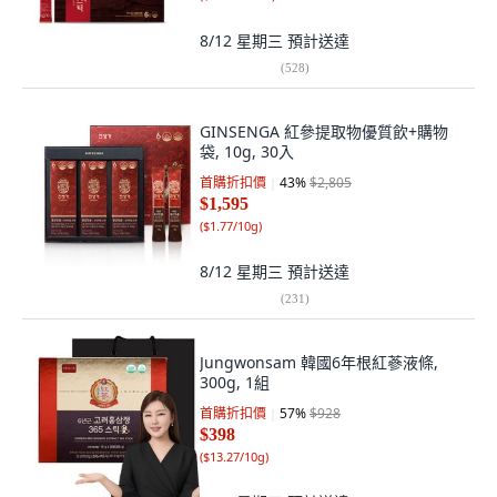
8/12 星期三
預計送達
(
528
)
GINSENGA 紅參提取物優質飲+購物
袋, 10g, 30入
首購折扣價
43
%
$2,805
$1,595
(
$1.77/10g
)
8/12 星期三
預計送達
(
231
)
Jungwonsam 韓國6年根紅蔘液條,
300g, 1組
首購折扣價
57
%
$928
$398
(
$13.27/10g
)