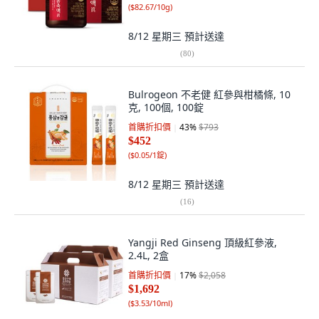
(
$82.67/10g
)
8/12 星期三
預計送達
(
80
)
Bulrogeon 不老健 紅參與柑橘條, 10
克, 100個, 100錠
首購折扣價
43
%
$793
$452
(
$0.05/1錠
)
8/12 星期三
預計送達
(
16
)
Yangji Red Ginseng 頂級紅參液,
2.4L, 2盒
首購折扣價
17
%
$2,058
$1,692
(
$3.53/10ml
)