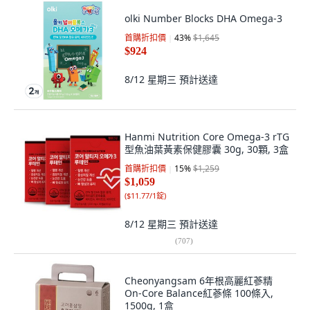
olki Number Blocks DHA Omega-3
首購折扣價
43
%
$1,645
$924
8/12 星期三
預計送達
Hanmi Nutrition Core Omega-3 rTG
型魚油葉黃素保健膠囊 30g, 30顆, 3盒
首購折扣價
15
%
$1,259
$1,059
(
$11.77/1錠
)
8/12 星期三
預計送達
(
707
)
Cheonyangsam 6年根高麗紅蔘精
On-Core Balance紅蔘條 100條入,
1500g, 1盒