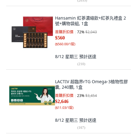
(
2055
)
Hansamin 紅蔘濃縮飲+紅蔘丸禮盒 2
號+購物袋組, 1盒
首購折扣價
72
%
$2,043
$560
(
$560.00/1錠
)
8/12 星期三
預計送達
(
210
)
LACTIV 超臨界rTG Omega-3植物性膠
囊, 240顆, 1盒
首購折扣價
23
%
$3,454
$2,646
(
$11.03/1錠
)
8/12 星期三
預計送達
(
167
)