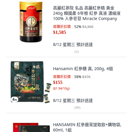
高麗紅蔘院 名品 高麗紅參精 黃金
240g 韓國產 6年根 紅參 真液 濃縮液
100% 人參皂苷 Miracle Company
首購折扣價
52
%
$3,360
$1,585
8/12 星期三
預計送達
(
2
)
Hansamin 紅參糖 真, 200g, 4個
首購折扣價
58
%
$376
$155
(
$1.94/10g
)
8/12 星期三
預計送達
(
90
)
HANSAMIN 紅參鹿茸提取飲+購物袋,
60ml, 1組