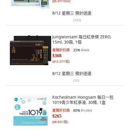
(
$5.07/10ml
)
8/12 星期三
預計送達
(
103
)
Jungwonsam 每日紅參條 ZERO,
15ml, 30冊, 1個
首購折扣價
35
%
$568
$368
(
$12.27/1錠
)
8/12 星期三
預計送達
(
31
)
Kocheolnam Hongsam 每日一包
1019青少年紅蔘液, 30條, 1盒
首購折扣價
80
%
$1,363
$265
(
$8.83/1錠
)