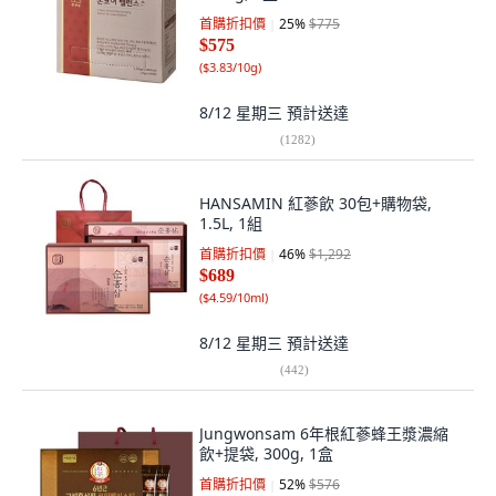
首購折扣價
25
%
$775
$575
(
$3.83/10g
)
8/12 星期三
預計送達
(
1282
)
HANSAMIN 紅蔘飲 30包+購物袋,
1.5L, 1組
首購折扣價
46
%
$1,292
$689
(
$4.59/10ml
)
8/12 星期三
預計送達
(
442
)
Jungwonsam 6年根紅蔘蜂王漿濃縮
飲+提袋, 300g, 1盒
首購折扣價
52
%
$576