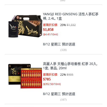
(
69
)
YANGJI RED GINSENG 活性人蔘紅蔘
棒, 2.4L, 1盒
首購折扣價
20
%
$1,332
$1,058
(
$4.41/10ml
)
8/12 星期三
預計送達
(
328
)
高麗人蔘 天種山蔘培養根 紅蔘 20入,
1套, 單品, 20ml
首購折扣價
22
%
$905
$705
(
$352.50/10ml
)
8/12 星期三
預計送達
(
167
)