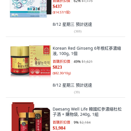
首購折扣價
62
%
$1,175
$437
(
$14.57/1錠
)
8/12 星期三
預計送達
(
369
)
Korean Red Ginseng 6年根紅蔘濃縮
液, 100g, 1個
首購折扣價
49
%
$1,621
$823
(
$82.30/10g
)
8/12 星期三
預計送達
(
39
)
Daesang Well Life 韓國紅參濃縮杜松
子酒 + 購物袋, 240g, 1組
首購折扣價
9
%
$2,184
$1,984