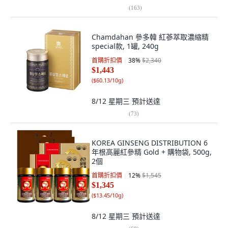
(
163
)
Chamdahan 參多韓 紅蔘萃取濃縮精
special款, 1罐, 240g
首購折扣價
38
%
$2,340
$1,443
(
$60.13/10g
)
8/12 星期三
預計送達
(
73
)
KOREA GINSENG DISTRIBUTION 6
年根高麗紅參精 Gold + 購物袋, 500g,
2個
首購折扣價
12
%
$1,545
$1,345
(
$13.45/10g
)
8/12 星期三
預計送達