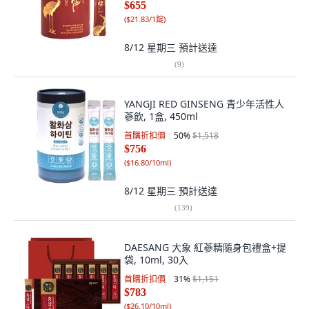
$655
(
$21.83/1錠
)
8/12 星期三
預計送達
(
9
)
YANGJI RED GINSENG 青少年活性人
蔘飲, 1盒, 450ml
首購折扣價
50
%
$1,518
$756
(
$16.80/10ml
)
8/12 星期三
預計送達
(
139
)
DAESANG 大象 紅蔘精隨身包禮盒+提
袋, 10ml, 30入
首購折扣價
31
%
$1,151
$783
(
$26.10/10ml
)