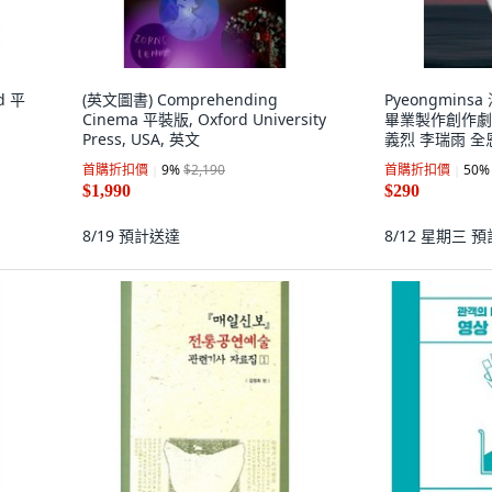
d 平
(英文圖書) Comprehending
Pyeongmin
Cinema 平裝版, Oxford University
畢業製作創作劇本選
Press, USA, 英文
義烈 李瑞雨 全
金美華 梁以坤
首購折扣價
9
%
$2,190
首購折扣價
50
%
$1,990
$290
8/19
預計送達
8/12 星期三
預