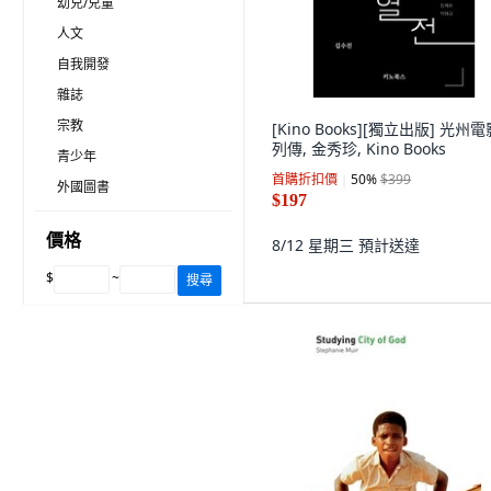
幼兒/兒童
人文
自我開發
雜誌
宗教
[Kino Books][獨立出版] 光州
列傳, 金秀珍, Kino Books
青少年
首購折扣價
50
%
$399
外國圖書
$197
價格
8/12 星期三
預計送達
$
~
搜尋