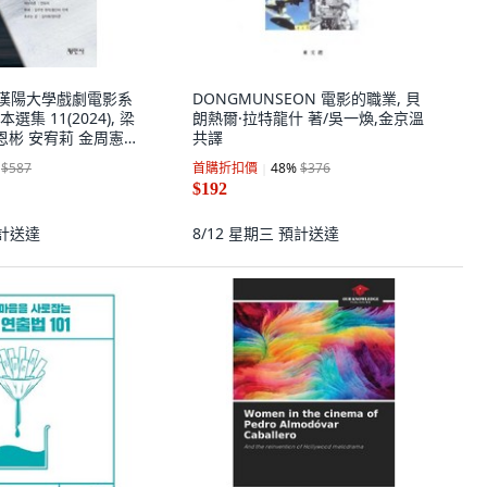
sa 漢陽大學戲劇電影系
DONGMUNSEON 電影的職業, 貝
集 11(2024), 梁
朗熱爾·拉特龍什 著/吳一煥,金京溫
恩彬 安宥莉 金周憲
共譯
$587
首購折扣價
48
%
$376
$192
計送達
8/12 星期三
預計送達