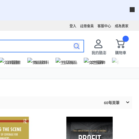
登入
註冊會員
客服中心
成為賣家
我的酷澎
購物車
文具圖書
食品飲料
生活用品
女性服飾
運動戶外
60
每頁筆