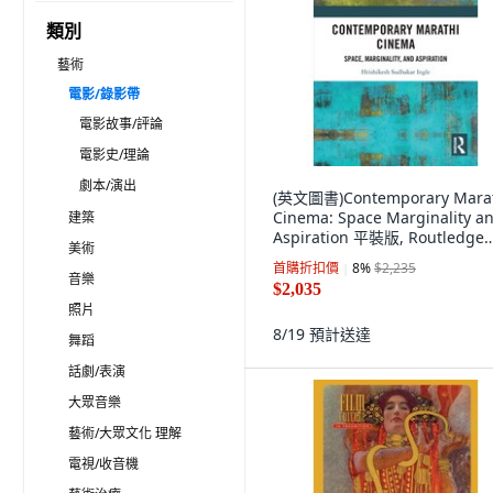
類別
藝術
電影/錄影帶
電影故事/評論
電影史/理論
劇本/演出
(英文圖書)Contemporary Mara
Cinema: Space Marginality a
建築
Aspiration 平裝版, Routledge
美術
India, 英文
首購折扣價
8
%
$2,235
音樂
$2,035
照片
8/19
預計送達
舞蹈
話劇/表演
大眾音樂
藝術/大眾文化 理解
電視/收音機