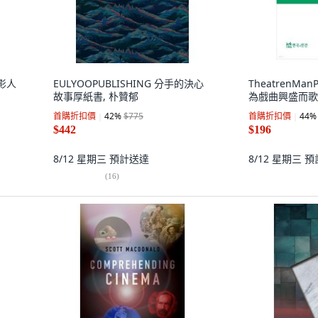
電影人
EULYOOPUBLISHING 分手的決心
TheatrenMa
故事厚紙書, 朴贊郁
為戲曲興盛而歌!
首購折扣價
42
%
$775
首購折扣價
44
%
$442
$196
8/12 星期三
預計送達
8/12 星期三
預
(
16
)