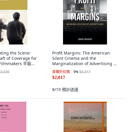
ing the Scene:
Profit Margins: The American
aft of Coverage for
Silent Cinema and the
d Filmmakers 平裝版,
Marginalization of Advertising 精
文
裝版, Indiana University Press, 英
$2,220
首購折扣價
9
%
$2,217
文
$2,017
8/19
預計送達