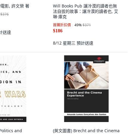
電影, 許文榮 著
Will Books Pub 讓冷漠的讀者也無
法自拔的故事：讓冷漠的讀者也, 艾
$376
琳·庫克
首購折扣價
49
%
$371
$186
計送達
8/12 星期三
預計送達
litics and
(英文圖書) Brecht and the Cinema