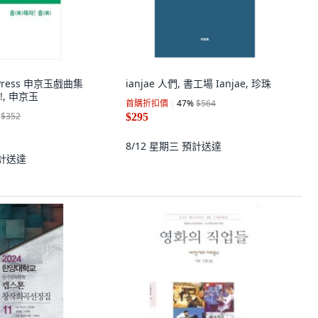
nPress 申京玉戲曲集
ianjae 人們, 書工場 Ianjae, 珍珠
, 申京玉
首購折扣價
47
%
$564
$352
$295
8/12 星期三
預計送達
計送達