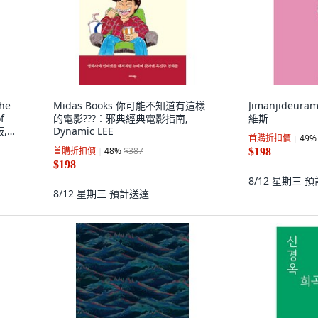
he
Midas Books 你可能不知道有這樣
Jimanjideura
f
的電影???：邪典經典電影指南,
維斯
版,
Dynamic LEE
首購折扣價
49
%
首購折扣價
48
%
$387
$198
$198
8/12 星期三
預
8/12 星期三
預計送達