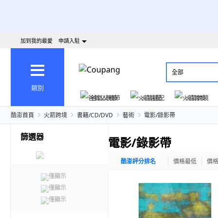
加到我的最愛
申請入駐
全部
類別
爸氣父親節
火箭速配
火箭跨境
酷澎首頁
火箭跨境
書籍/CD/DVD
藝術
電影/錄影帶
篩選器
電影/錄影帶
酷澎評分排名
價格最低
價
僅顯示
僅顯示
僅顯示