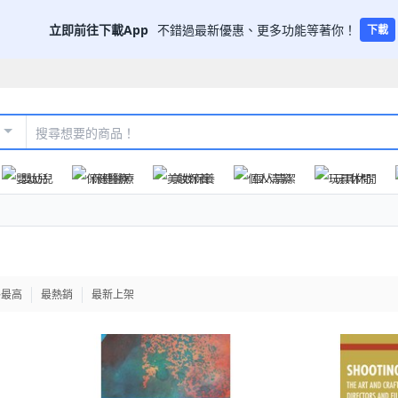
立即前往下載App
不錯過最新優惠、更多功能等著你！
下載
嬰幼兒
保健醫療
美妝保養
個人清潔
玩具休閒
格最高
最熱銷
最新上架