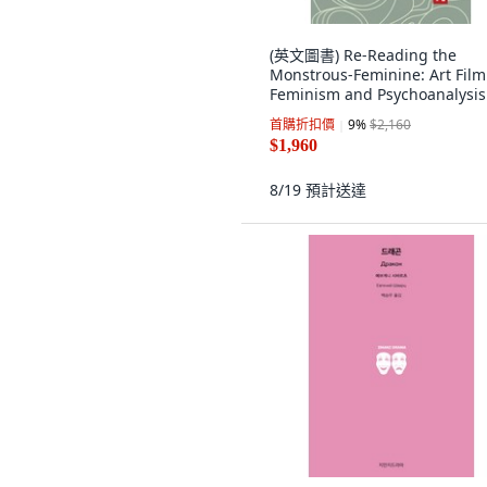
(英文圖書) Re-Reading the
Monstrous-Feminine: Art Film
Feminism and Psychoanalysi
裝版, Routledge, 英文
首購折扣價
9
%
$2,160
$1,960
8/19
預計送達