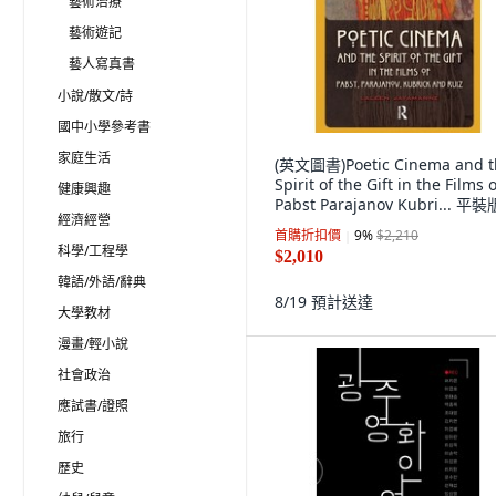
藝術治療
藝術遊記
藝人寫真書
小說/散文/詩
國中小學參考書
家庭生活
(英文圖書)Poetic Cinema and t
Spirit of the Gift in the Films o
健康興趣
Pabst Parajanov Kubri... 平裝
經濟經營
Routledge, English
首購折扣價
9
%
$2,210
科學/工程學
$2,010
韓語/外語/辭典
8/19
預計送達
大學教材
漫畫/輕小說
社會政治
應試書/證照
旅行
歷史