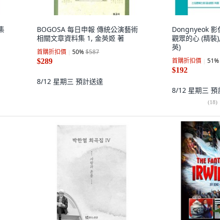
集
BOGOSA 每日申報 傳統公演藝術
Dongnyeok
相關文章資料集 1, 金英姬 著
觀眾的心 (精裝)
英)
首購折扣價
50
%
$587
首購折扣價
51
%
$289
$192
8/12 星期三
預計送達
8/12 星期三
預
(
18
)