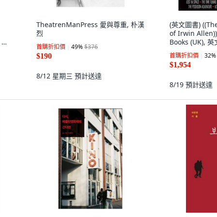
TheatrenManPress 愛與尊重, 朴漢
(英文圖書) ((The
烈
of Irwin Allen
s 平
Books (UK), 
首購折扣價
49
%
$376
首購折扣價
32
%
$190
$1,954
8/12 星期三
預計送達
8/19
預計送達