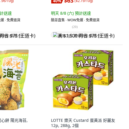
$63
40
%
1.96/10g
)
(
$2.19/10g
)
計送達
明天 8/8 (六)
預計送達
運 ∙ 免費退貨
酷澎直售 ∙ WOW免運 ∙ 免費退貨
(
20
)
省 $75 (王道卡)
满 $1,500 再省 $75 (王道卡)
心餅 陽光海苔,
LOTTE 樂天 Custard 蛋黃派 好麗友
12p, 288g, 2個