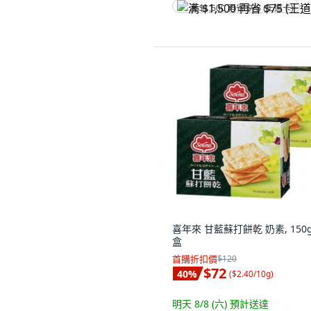
满 $1,500 再省 $75 (王道卡)
喜年來 甘藍蘇打餅乾 奶素, 150g,
盒
首購折扣價
$120
$72
40
%
(
$2.40/10g
)
明天 8/8 (六)
預計送達