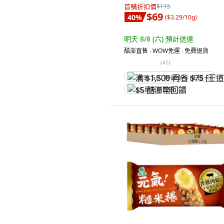
首購折扣價
$115
$69
40
%
(
$3.29/10g
)
明天 8/8 (六)
預計送達
酷澎直售 ∙ WOW免運 ∙ 免費退貨
(
41
)
满 $1,500 再省 $75 (王道卡)
$5 酷澎幣回饋