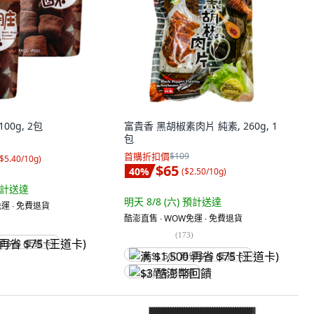
00g, 2包
富貴香 黑胡椒素肉片 純素, 260g, 1
包
首購折扣價
$109
$5.40/10g
)
$65
40
%
(
$2.50/10g
)
計送達
明天 8/8 (六)
預計送達
運 ∙ 免費退貨
酷澎直售 ∙ WOW免運 ∙ 免費退貨
(
173
)
省 $75 (王道卡)
满 $1,500 再省 $75 (王道卡)
$3 酷澎幣回饋