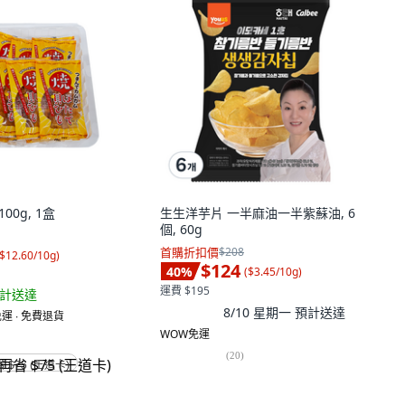
00g, 1盒
生生洋芋片 一半麻油一半紫蘇油, 6
個, 60g
首購折扣價
$208
$12.60/10g
)
$124
40
%
(
$3.45/10g
)
運費 $195
計送達
8/10 星期一
預計送達
運 ∙ 免費退貨
WOW免運
(
20
)
省 $75 (王道卡)