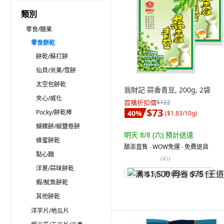
類別
零食/糖果
零食餅乾
餅乾/蘇打餅
仙貝/米果/雪餅
太空包餅乾
翁財記 蒜香青豆, 200g, 2袋
夾心/威化
首購折扣價
$122
$73
Pocky/餅乾棒
40
%
(
$1.83/10g
)
蝴蝶餅/椒鹽卷餅
明天 8/8 (六)
預計送達
蜂蜜餅乾
酷澎直售 ∙ WOW免運 ∙ 免費退貨
點心麵
(
45
)
洋蔥/蒜味餅乾
满 $1,500 再省 $75 (王道卡)
蝦/魷魚餅乾
其他餅乾
洋芋片/地瓜片