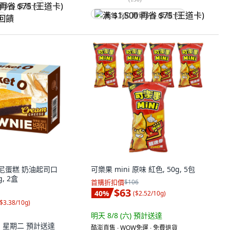
省 $75 (王道卡)
满 $1,500 再省 $75 (王道卡)
饋
布朗尼蛋糕 奶油起司口
可樂果 mini 原味 紅色, 50g, 5包
g, 2盒
首購折扣價
$106
$63
40
%
(
$2.52/10g
)
$3.38/10g
)
明天 8/8 (六)
預計送達
11 星期二
預計送達
酷澎直售 ∙ WOW免運 ∙ 免費退貨