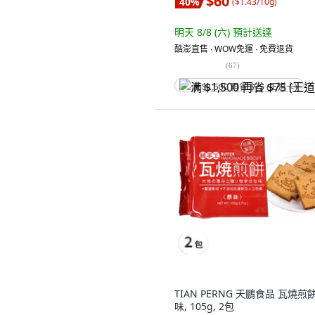
$60
40
%
(
$1.43/10g
)
明天 8/8 (六)
預計送達
酷澎直售 ∙ WOW免運 ∙ 免費退貨
(
67
)
满 $1,500 再省 $75 (王道卡)
TIAN PERNG 天鵬食品 瓦燒煎
味, 105g, 2包