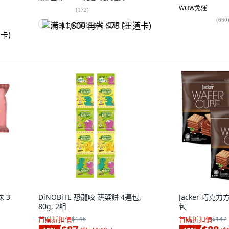
WOW免運
(
172
)
(
660
满 $1,500 再省 $75 (王道卡)
 3
DiNOBiTE 恐龍咬 蔬菜餅 4連包,
Jacker 巧克力方
80g, 2組
包
首購折扣價
$146
首購折扣價
$147