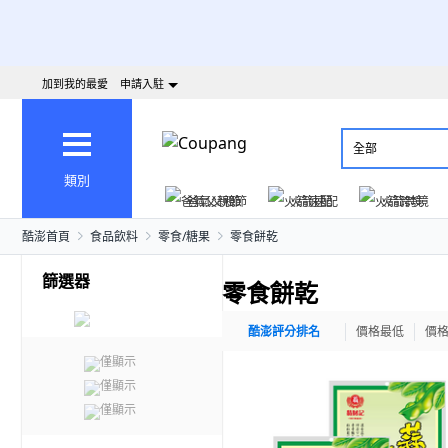
加到我的最愛
申請入駐
全部
類別
爸氣父親節
火箭速配
火箭跨境
酷澎首頁
食品飲料
零食/糖果
零食餅乾
篩選器
零食餅乾
酷澎評分排名
價格最低
價
僅顯示
僅顯示
僅顯示