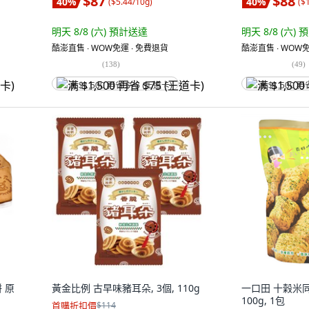
$87
$88
40
%
40
%
(
$5.44/10g
)
(
$
明天 8/8 (六)
預計送達
明天 8/8 (六)
預
酷澎直售 ∙ WOW免運 ∙ 免費退貨
酷澎直售 ∙ WOW免
(
138
)
(
49
)
满 $1,500 再省 $75 (王道卡)
满 $1,500 再
餅 原
黃金比例 古早味豬耳朵, 3個, 110g
一口田 十榖米同
100g, 1包
首購折扣價
$114