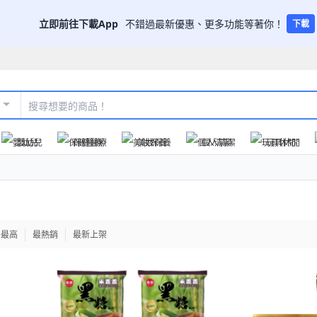
立即前往下載App
不錯過最新優惠、更多功能等著你！
下載
嬰幼兒
保健醫療
美妝保養
個人清潔
玩具休閒
格最高
最熱銷
最新上架