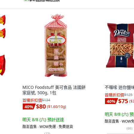
MICO Foodstuff 美可食品 法國餅
不囉嗦 迷你鹽味棒
家庭號, 500g, 1包
首購折扣價
$125
$75
首購折扣價
$134
40
%
(
$
$80
40
%
(
$1.60/10g
)
明天 8/8 (六)
預
明天 8/8 (六)
預計送達
酷澎直售 ∙ WOW免
酷澎直售 ∙ WOW免運 ∙ 免費退貨
(
66
)
(
23
)