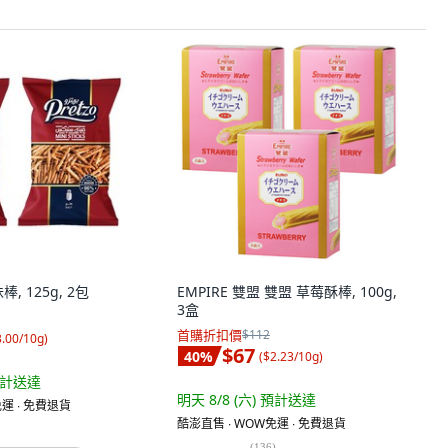
, 125g, 2包
EMPIRE 雙盟 雙盟 草莓酥棒, 100g,
3盒
首購折扣價
$112
3.00/10g
)
$67
40
%
(
$2.23/10g
)
計送達
明天 8/8 (六)
預計送達
運 ∙ 免費退貨
酷澎直售 ∙ WOW免運 ∙ 免費退貨
(
136
)