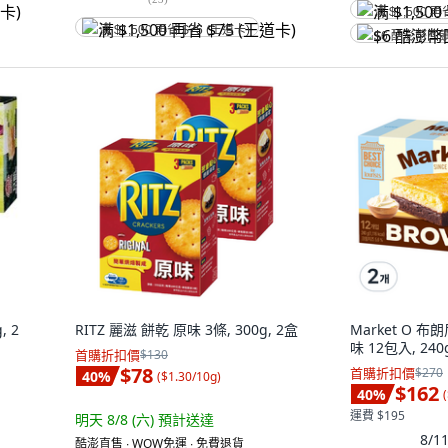
满 $1,500 再
满 $1,500 再省 $75 (王道卡)
$6 酷澎幣回
 2
RITZ 麗滋 餅乾 原味 3條, 300g, 2盒
Market O 
味 12包入, 240
首購折扣價
$130
$78
首購折扣價
$270
40
%
(
$1.30/10g
)
$162
40
%
(
運費 $195
明天 8/8 (六)
預計送達
8/
酷澎直售 ∙ WOW免運 ∙ 免費退貨