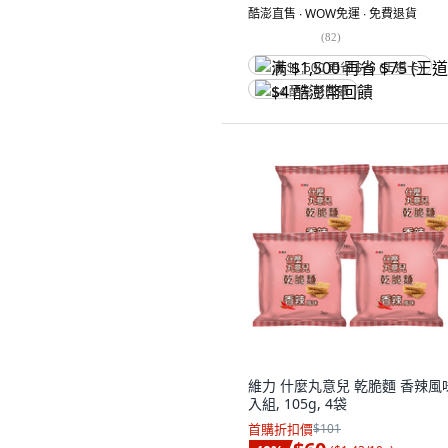
酷澎直售 ∙ WOW免運 ∙ 免費退貨
(
82
)
满 $1,500 再省 $75 (王道卡)
$4 酷澎幣回饋
維力 什麼丸意兒 乾脆麵 香辣風味
入組, 105g, 4袋
首購折扣價
$101