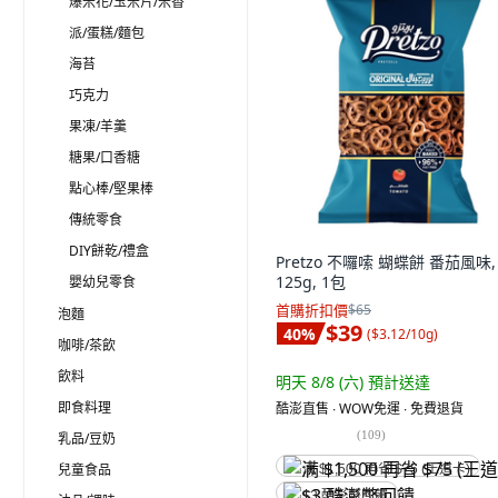
爆米花/玉米片/米香
派/蛋糕/麵包
海苔
巧克力
果凍/羊羹
糖果/口香糖
點心棒/堅果棒
傳統零食
DIY餅乾/禮盒
Pretzo 不囉嗦 蝴蝶餅 番茄風味,
125g, 1包
嬰幼兒零食
首購折扣價
$65
泡麵
$39
40
%
(
$3.12/10g
)
咖啡/茶飲
飲料
明天 8/8 (六)
預計送達
即食料理
酷澎直售 ∙ WOW免運 ∙ 免費退貨
(
109
)
乳品/豆奶
兒童食品
满 $1,500 再省 $75 (王道卡)
$3 酷澎幣回饋