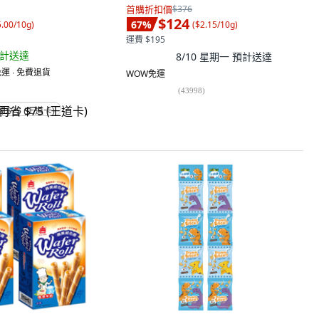
首購折扣價
$376
$124
67
%
5.00/10g
)
(
$2.15/10g
)
運費 $195
計送達
8/10 星期一
預計送達
運 ∙ 免費退貨
WOW免運
(
43998
)
省 $75 (王道卡)