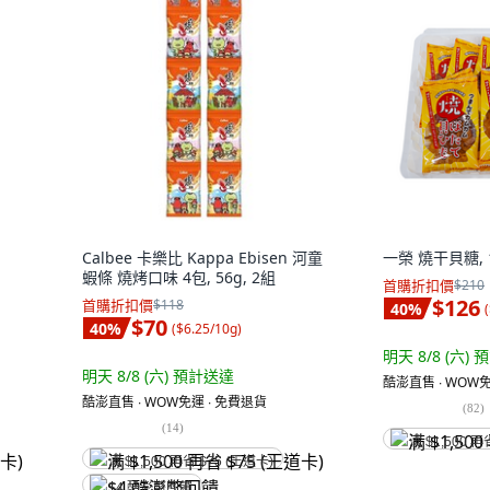
Calbee 卡樂比 Kappa Ebisen 河童
一榮 燒干貝糖, 1
蝦條 燒烤口味 4包, 56g, 2組
首購折扣價
$210
$126
首購折扣價
$118
40
%
(
$70
40
%
(
$6.25/10g
)
明天 8/8 (六)
預
明天 8/8 (六)
預計送達
酷澎直售 ∙ WOW免
酷澎直售 ∙ WOW免運 ∙ 免費退貨
(
82
)
(
14
)
满 $1,500 再
满 $1,500 再省 $75 (王道卡)
$4 酷澎幣回饋