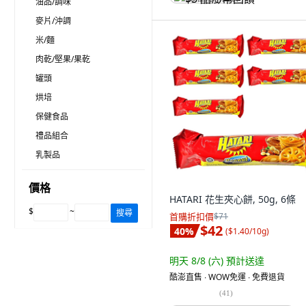
油品/調味
麥片/沖調
米/麵
肉乾/堅果/果乾
罐頭
烘培
保健食品
禮品組合
乳製品
價格
HATARI 花生夾心餅, 50g, 6條
$
~
搜尋
首購折扣價
$71
$42
40
%
(
$1.40/10g
)
明天 8/8 (六)
預計送達
酷澎直售 ∙ WOW免運 ∙ 免費退貨
(
41
)