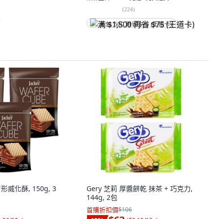
(
224
)
)
满 $1,500 再省 $75 (王道卡)
形威化酥, 150g, 3
Gery 芝莉 厚醬餅乾 抹茶 + 巧克力,
144g, 2包
首購折扣價
$106