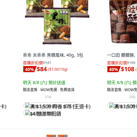
乖乖 米乖乖 黑糖風味, 40g, 3包
一口田 髒髒酥, 1
首購折扣價
$141
首購折扣價
$180
$84
$108
40
%
40
%
(
$7.00/10g
)
(
明天 8/8 (六)
預計送達
明天 8/8 (六)
預
酷澎直售 ∙ WOW免運 ∙ 免費退貨
酷澎直售 ∙ WOW免
(
74
)
(
50
)
满 $1,500 再省 $75 (王道卡)
满 $1,500 再
$4 酷澎幣回饋