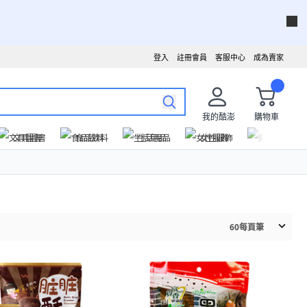
登入
註冊會員
客服中心
成為賣家
我的酷澎
購物車
文具圖書
食品飲料
生活用品
女性服飾
運動戶外
60
每頁筆