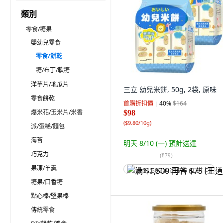
類別
零食/糖果
嬰幼兒零食
零食/餅乾
糖/布丁/軟糖
洋芋片/地瓜片
三立 幼兒米餅, 50g, 2袋, 原味
零食餅乾
首購折扣價
40
%
$164
爆米花/玉米片/米香
$98
(
$9.80/10g
)
派/蛋糕/麵包
海苔
明天 8/10 (一)
預計送達
巧克力
(
879
)
果凍/羊羹
满 $1,500 再省 $75 (王道卡)
糖果/口香糖
點心棒/堅果棒
傳統零食