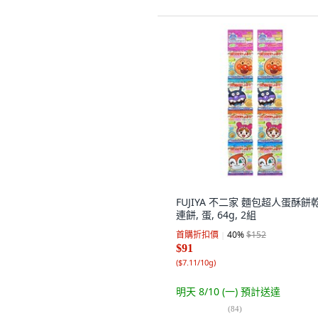
FUJIYA 不二家 麵包超人蛋酥餅
連餅, 蛋, 64g, 2組
首購折扣價
40
%
$152
$91
(
$7.11/10g
)
明天 8/10 (一)
預計送達
(
84
)