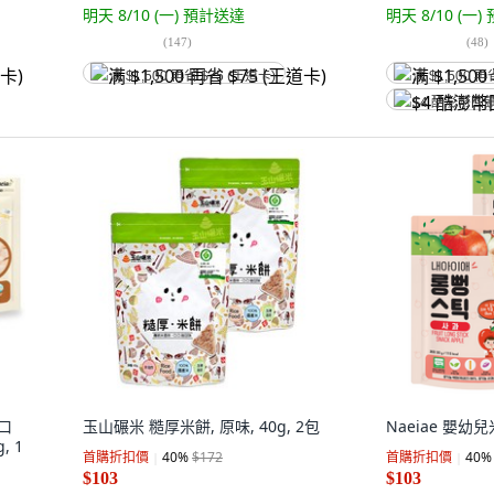
明天 8/10 (一)
預計送達
明天 8/10 (一)
(
147
)
(
48
)
满 $1,500 再省 $75 (王道卡)
满 $1,500 再
$4 酷澎幣回
根口
玉山碾米 糙厚米餅, 原味, 40g, 2包
Naeiae 嬰幼兒米
, 1
首購折扣價
40
%
$172
首購折扣價
40
%
$103
$103