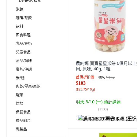
DIY餅乾/禮盒
泡麵
咖啡/茶飲
飲料
即食料理
乳品/豆奶
兒童食品
油品/調味
農純鄉 寶寶星星米餅 6個月以上
用, 原味, 40g, 1罐
麥片/沖調
首購折扣價
40
%
$173
米/麵
$103
肉乾/堅果/果乾
(
$25.75/10g
)
罐頭
明天 8/10 (一)
預計送達
烘培
(
1133
)
保健食品
满 $1,500 再省 $75 (王道卡)
禮品組合
乳製品