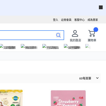
登入
註冊會員
客服中心
成為賣家
我的酷澎
購物車
文具圖書
食品飲料
生活用品
女性服飾
運動戶外
60
每頁筆