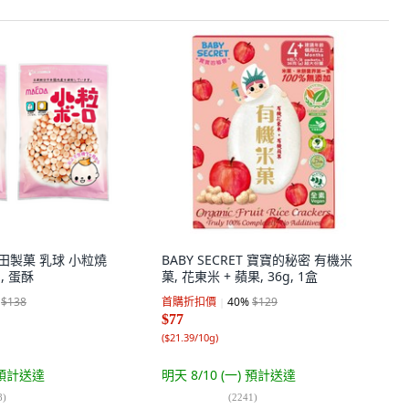
前田製菓 乳球 小粒燒
BABY SECRET 寶寶的秘密 有機米
g, 蛋酥
菓, 花東米 + 蘋果, 36g, 1盒
$138
首購折扣價
40
%
$129
$77
(
$21.39/10g
)
預計送達
明天 8/10 (一)
預計送達
8
)
(
2241
)