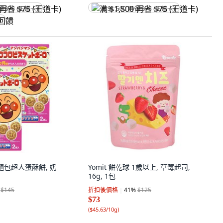
省 $75 (王道卡)
满 $1,500 再省 $75 (王道卡)
饋
家 麵包超人蛋酥餅, 奶
Yomit 餅乾球 1歲以上, 草莓起司,
16g, 1包
$145
折扣後價格
41
%
$125
$73
(
$45.63/10g
)