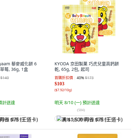
Iyaam 藜麥威化餅 6
草莓, 36g, 1盒
$140
預計送達
KYODA 京田製菓 巧虎兒童高鈣餅
)
乾, 65g, 2包, 起司
省 $75 (王道卡)
首購折扣價
40
%
$173
$103
(
$7.92/10g
)
明天 8/10 (一)
預計送達
(
504
)
满 $1,500 再省 $75 (王道卡)