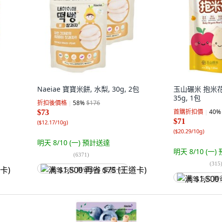
Naeiae 寶寶米餅, 水梨, 30g, 2包
玉山碾米 抱米花
35g, 1包
折扣後價格
58
%
$176
首購折扣價
40
%
$73
$71
(
$12.17/10g
)
(
$20.29/10g
)
明天 8/10 (一)
預計送達
明天 8/10 (一)
(
6371
)
(
315
满 $1,500 再省 $75 (王道卡)
满 $1,500 再