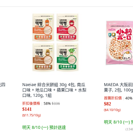
乾四
Naeiae 綜合米餅組 30g 4包, 南瓜
MAEDA 大阪
口味 + 地瓜口味 + 蘋果口味 + 水梨
菓子, 2包, 100
口味, 120g, 1組
首購折扣價
40
%
折扣後價格
58
%
$336
$82
$141
(
$4.10/10g
)
(
$11.75/10g
)
明天 8/10 (一)
明天 8/10 (一)
預計送達
(
134