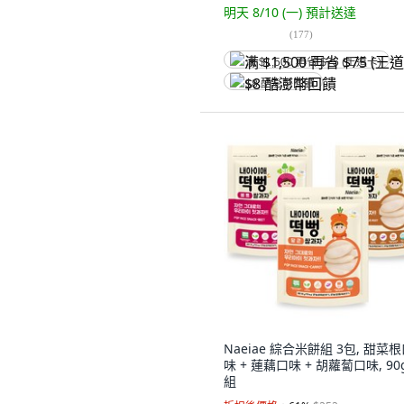
明天 8/10 (一)
預計送達
(
177
)
满 $1,500 再省 $75 (王道卡)
$8 酷澎幣回饋
Naeiae 綜合米餅組 3包, 甜菜
味 + 蓮藕口味 + 胡蘿蔔口味, 90g
組