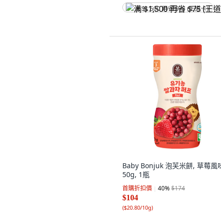
满 $1,500 再省 $75 (王道卡)
Baby Bonjuk 泡芙米餅, 草莓風
50g, 1瓶
首購折扣價
40
%
$174
$104
(
$20.80/10g
)