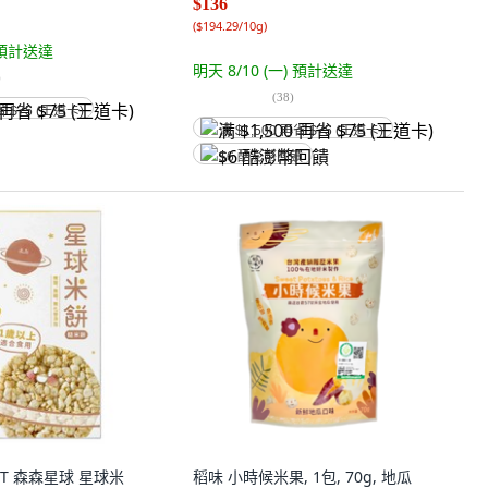
$136
(
$194.29/10g
)
預計送達
明天 8/10 (一)
預計送達
)
(
38
)
省 $75 (王道卡)
满 $1,500 再省 $75 (王道卡)
$6 酷澎幣回饋
NET 森森星球 星球米
稻味 小時候米果, 1包, 70g, 地瓜