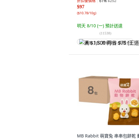
折扣後價格
61
%
$252
$97
(
$10.78/10g
)
明天 8/10 (一)
預計送達
(
11538
)
满 $1,500 再省 $75 (王道卡)
MB Rabbit 萌寶兔 串串包餅乾