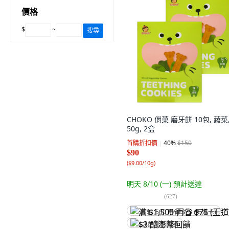
價格
$
~
搜尋
CHOKO 俏菓 磨牙餅 10包, 蔬菜
50g, 2盒
首購折扣價
40
%
$150
$90
(
$9.00/10g
)
明天 8/10 (一)
預計送達
(
627
)
满 $1,500 再省 $75 (王道卡)
$3 酷澎幣回饋