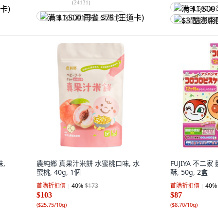
(
24131
)
满 $1,500 再
满 $1,500 再省 $75 (王道卡)
$3 酷澎幣回
味,
農純鄉 真果汁米餅 水蜜桃口味, 水
FUJIYA 不二
蜜桃, 40g, 1個
酥, 50g, 2盒
首購折扣價
40
%
$173
首購折扣價
40
%
$103
$87
(
$25.75/10g
)
(
$8.70/10g
)