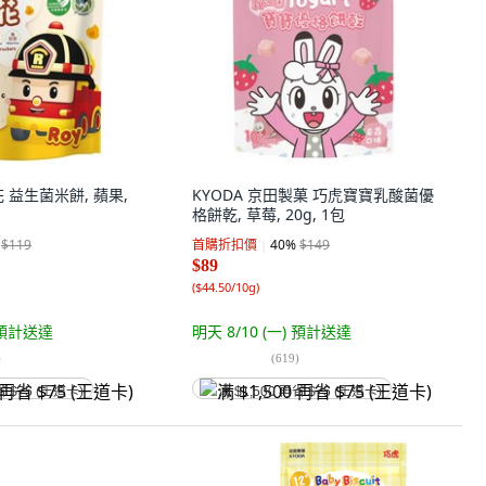
 益生菌米餅, 蘋果,
KYODA 京田製菓 巧虎寶寶乳酸菌優
格餅乾, 草莓, 20g, 1包
$119
首購折扣價
40
%
$149
$89
(
$44.50/10g
)
預計送達
明天 8/10 (一)
預計送達
)
(
619
)
省 $75 (王道卡)
满 $1,500 再省 $75 (王道卡)