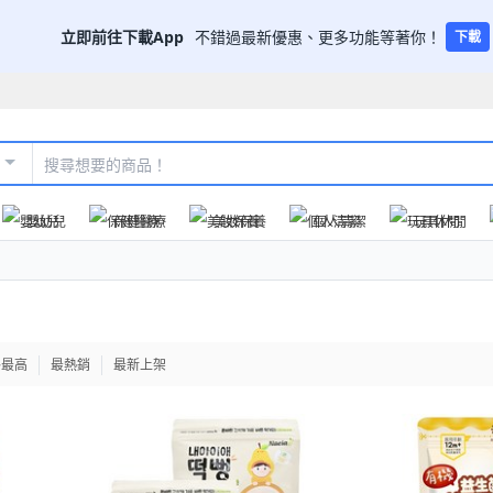
立即前往下載App
不錯過最新優惠、更多功能等著你！
下載
嬰幼兒
保健醫療
美妝保養
個人清潔
玩具休閒
格最高
最熱銷
最新上架