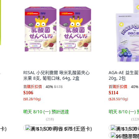
,
RISAL 小兒利撒爾 啾米乳酸菌夾心
AGA-AE 益生
米果 8支, 葡萄口味, 64g, 2盒
20g, 2包
首購折扣價
40
%
$178
首購折扣價
40
%
$106
$114
(
$8.28/10g
)
(
$28.50/10g
)
明天 8/10 (一)
預計送達
明天 8/10 (一)
(
218
)
(
122
满 $1,500 再省 $75 (王道卡)
满 $1,500 再
$6 酷澎幣回