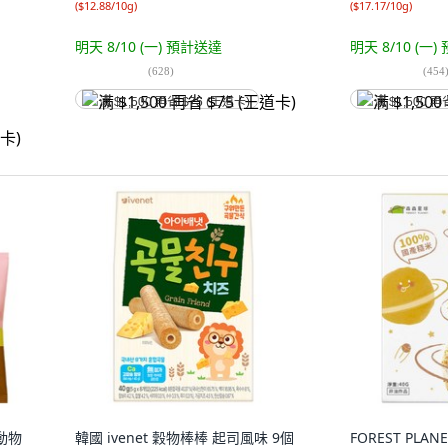
(
$12.88/10g
)
(
$17.17/10g
)
明天 8/10 (一)
預計送達
明天 8/10 (一)
(
628
)
(
454
满 $1,500 再省 $75 (王道卡)
满 $1,500 再
 動物
韓國 ivenet 穀物棒棒 起司風味 9個
FOREST PLA