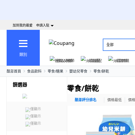
加到我的最愛
申請入駐
全部
類別
爸氣父親節
火箭速配
火箭跨境
酷澎首頁
食品飲料
零食/糖果
嬰幼兒零食
零食/餅乾
篩選器
零食/餅乾
酷澎評分排名
價格最低
價
僅顯示
僅顯示
僅顯示