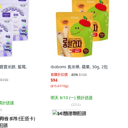
菌寶寶米餅, 藍莓,
ibobomi 長米棒, 蘋果, 30g, 2包
首購折扣價
40
%
$158
$190
$94
(
$15.67/10g
)
明天 8/10 (一)
預計送達
預計送達
(
2211
)
6
)
$4 酷澎幣回饋
省 $75 (王道卡)
饋