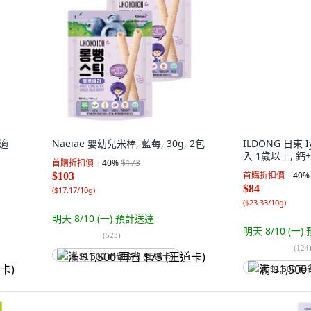
ILDONG 日東 
入 1歲以上, 鈣+
首購折扣價
40
%
$84
(
$23.33/10g
)
明天 8/10 (一)
適
Naeiae 嬰幼兒米棒, 藍莓, 30g, 2包
(
124
首購折扣價
40
%
$173
满 $1,500 再
$103
(
$17.17/10g
)
明天 8/10 (一)
預計送達
(
523
)
满 $1,500 再省 $75 (王道卡)