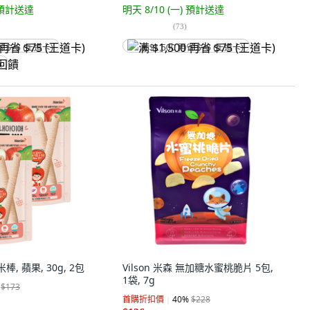
預計送達
明天 8/10 (一)
預計送達
(
73
)
省 $75 (王道卡)
满 $1,500 再省 $75 (王道卡)
饋
棒, 蘋果, 30g, 2包
Vilson 米森 無加糖水蜜桃脆片 5包,
1袋, 7g
$173
首購折扣價
40
%
$228