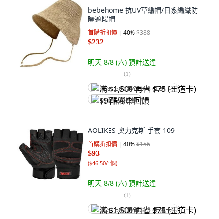
bebehome 抗UV草編帽/日系編織防
曬遮陽帽
首購折扣價
40
%
$388
$232
明天 8/8 (六)
預計送達
(
1
)
满 $1,500 再省 $75 (王道卡)
$9 酷澎幣回饋
AOLIKES 奧力克斯 手套 109
首購折扣價
40
%
$156
$93
(
$46.50/1個
)
明天 8/8 (六)
預計送達
(
1
)
满 $1,500 再省 $75 (王道卡)