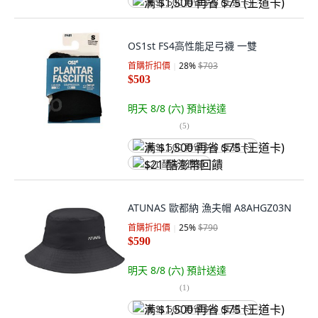
满 $1,500 再省 $75 (王道卡)
OS1st FS4高性能足弓襪 一雙
首購折扣價
28
%
$703
$503
明天 8/8 (六)
預計送達
(
5
)
满 $1,500 再省 $75 (王道卡)
$21 酷澎幣回饋
ATUNAS 歐都納 漁夫帽 A8AHGZ03N
首購折扣價
25
%
$790
$590
明天 8/8 (六)
預計送達
(
1
)
满 $1,500 再省 $75 (王道卡)