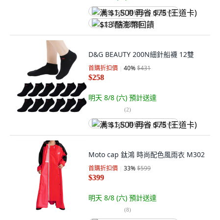
满 $1,500 再省 $75 (王道卡)
$13 酷澎幣回饋
D&G BEAUTY 200N細針船襪 12雙
首購折扣價
40
%
$431
$258
明天 8/8 (六)
預計送達
(
2
)
满 $1,500 再省 $75 (王道卡)
Moto cap 鈦鴻 時尚配色風雨衣 M302
首購折扣價
33
%
$599
$399
明天 8/8 (六)
預計送達
(
8
)