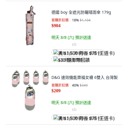
德國 boy 全遮光防曬晴雨傘 179g
首購折扣價
18
%
$1,104
$904
明天 8/8 (六)
預計送達
(
2
)
满 $1,500 再省 $75 (王道卡)
$33 酷澎幣回饋
D&G 速效機能樂福女襪 6雙入 台灣製
首購折扣價
40
%
$349
$209
明天 8/8 (六)
預計送達
(
2
)
满 $1,500 再省 $75 (王道卡)