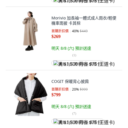
满 $1,500 再省 $75 (王道卡)
Morivio 加長袖一體式成人雨衣/輕便
機車雨披 卡其棕
首購折扣價
40
%
$449
$269
明天 8/8 (六)
預計送達
(
1
)
满 $1,500 再省 $75 (王道卡)
COGIT 保暖背心披肩
首購折扣價
20
%
$999
$799
明天 8/8 (六)
預計送達
(
7
)
满 $1,500 再省 $75 (王道卡)