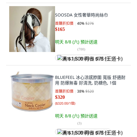
SOOSDA 女性奢華時尚絲巾
首購折扣價
40
%
$276
$165
明天 8/8 (六)
預計送達
(
700
)
满 $1,500 再省 $75 (王道卡)
BLUEFEEL 冰心涼感脖圍 寬版 舒適耐
用 防爆無毒 好清洗, 奶糖色, 1個
首購折扣價
38
%
$520
$320
(
$320.00/1個
)
明天 8/8 (六)
預計送達
(
3
)
满 $1,500 再省 $75 (王道卡)