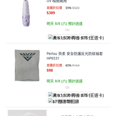
UV 晴雨兩用
首購折扣價
39
%
$509
$309
明天 8/8 (六)
預計送達
(
1
)
满 $1,500 再省 $75 (王道卡)
Peilou 貝柔 安全防護反光防蚊袖套
HP6531
首購折扣價
40
%
$164
$98
明天 8/8 (六)
預計送達
(
2
)
满 $1,500 再省 $75 (王道卡)
$7 酷澎幣回饋