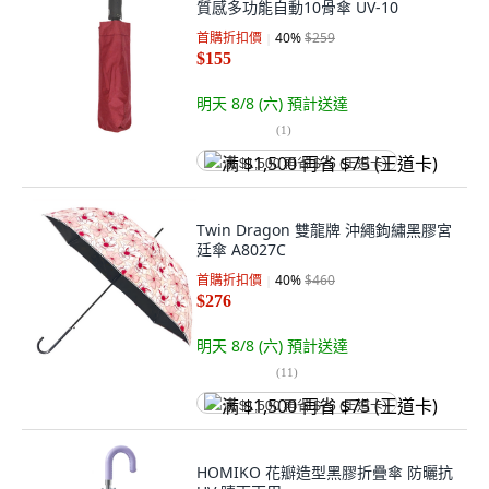
質感多功能自動10骨傘 UV-10
首購折扣價
40
%
$259
$155
明天 8/8 (六)
預計送達
(
1
)
满 $1,500 再省 $75 (王道卡)
Twin Dragon 雙龍牌 沖繩鉤繡黑膠宮
廷傘 A8027C
首購折扣價
40
%
$460
$276
明天 8/8 (六)
預計送達
(
11
)
满 $1,500 再省 $75 (王道卡)
HOMIKO 花瓣造型黑膠折疊傘 防曬抗