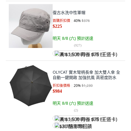
復古水洗中性軍帽
首購折扣價
40
%
$376
$225
明天 8/8 (六)
預計送達
(
927
)
满 $1,500 再省 $75 (王道卡)
OLYCAT 實木彎柄長傘 加大雙人傘 全
自動一鍵開啟 加強抗風 高密度防水
折扣後價格
20
%
$1,230
$984
明天 8/8 (六)
預計送達
(
2
)
满 $1,500 再省 $75 (王道卡)
$30 酷澎幣回饋