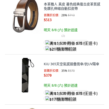
本革職人 真皮 暮色經典復古皮革質感
免鑽孔伸縮自動扣皮帶
首購折扣價
28
%
$713
$513
明天 8/8 (六)
預計送達
(
2
)
满 $1,500 再省 $75 (王道卡)
$21 酷澎幣回饋
KiU 365天空氣感摺疊雨傘/抗UV陽傘
首購折扣價
35
%
$570
$370
明天 8/8 (六)
預計送達
满 $1,500 再省 $75 (王道卡)
$17 酷澎幣回饋