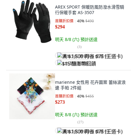
AREX SPORT 保暖防風防潑水滑雪騎
行保暖手套 AS-3507
首購折扣價
40
%
$490
$294
明天 8/8 (六)
預計送達
(
3
)
满 $1,500 再省 $75 (王道卡)
$15 酷澎幣回饋
marienne 女性用 花卉圖案 蕾絲波浪
邊 手帕 2件組
首購折扣價
40
%
$455
$273
明天 8/8 (六)
預計送達
(
27
)
满 $1,500 再省 $75 (王道卡)