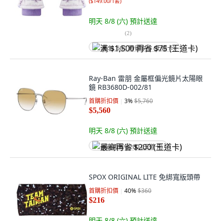
(
$149.00/1套
)
明天 8/8 (六)
預計送達
(
2
)
满 $1,500 再省 $75 (王道卡)
Ray-Ban 雷朋 金屬框偏光鏡片太陽眼
鏡 RB3680D-002/81
首購折扣價
3
%
$5,760
$5,560
明天 8/8 (六)
預計送達
最高再省 $200 (王道卡)
SPOX ORIGINAL LITE 免綁寬版頭帶
首購折扣價
40
%
$360
$216
明天 8/8 (六)
預計送達