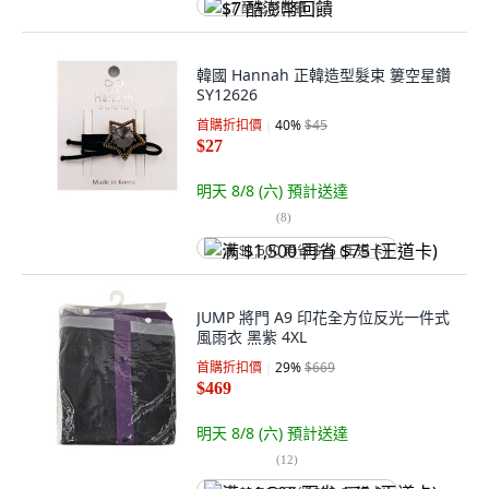
$7 酷澎幣回饋
韓國 Hannah 正韓造型髮束 簍空星鑽
SY12626
首購折扣價
40
%
$45
$27
明天 8/8 (六)
預計送達
(
8
)
满 $1,500 再省 $75 (王道卡)
JUMP 將門 A9 印花全方位反光一件式
風雨衣 黑紫 4XL
首購折扣價
29
%
$669
$469
明天 8/8 (六)
預計送達
(
12
)