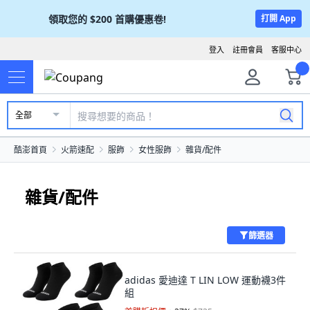
領取您的
$200
首購優惠卷!
打開 App
登入
註冊會員
客服中心
全部
酷澎首頁
火箭速配
服飾
女性服飾
雜貨/配件
雜貨/配件
篩選器
adidas 愛迪達 T LIN LOW 運動襪3件
組