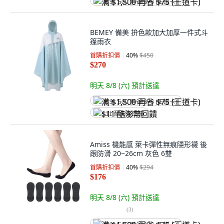
满 $1,500 再省 $75 (王道卡)
BEMEY 備美 拚色款加大加厚一件式斗
篷雨衣
首購折扣價
40
%
$450
$270
明天 8/8 (六)
預計送達
满 $1,500 再省 $75 (王道卡)
$11 酷澎幣回饋
Amiss 機能感 萊卡彈性無痕隱形襪 後
跟防滑 20~26cm 灰色 6雙
首購折扣價
40
%
$294
$176
明天 8/8 (六)
預計送達
(
3
)