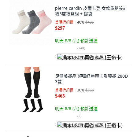
pierre cardin 皮爾卡登 女款重點設計
襪3雙禮盒組 + 提袋
首購折扣價
40
%
$496
$297
明天 8/8 (六)
預計送達
(
248
)
满 $1,500 再省 $75 (王道卡)
足健美襪品 超彈紓壓萊卡及膝襪 280D
3雙
首購折扣價
30
%
$665
$465
明天 8/8 (六)
預計送達
(
2
)
满 $1,500 再省 $75 (王道卡)