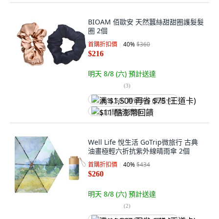
BIOAM 佰歐安 天然蠶絲甜甜圈護髮髮
圈 2個
首購折扣價
40
%
$360
$216
明天 8/8 (六)
預計送達
(
3
)
满 $1,500 再省 $75 (王道卡)
$11 酷澎幣回饋
Well Life 悅生活 GoTrip微旅行 古典
油畫極輕六折抗紫外線晴雨傘 2個
首購折扣價
40
%
$434
$260
明天 8/8 (六)
預計送達
(
2
)