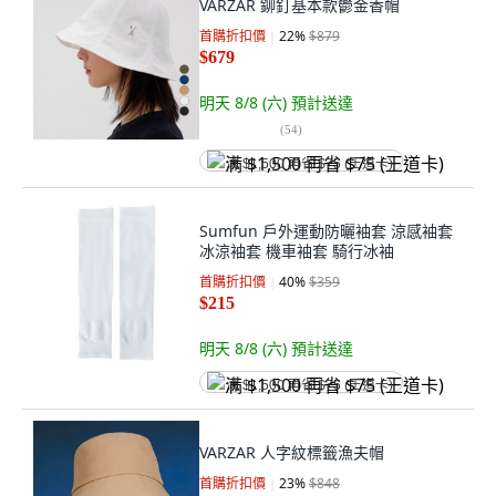
VARZAR 鉚釘基本款鬱金香帽
首購折扣價
22
%
$879
$679
明天 8/8 (六)
預計送達
(
54
)
满 $1,500 再省 $75 (王道卡)
Sumfun 戶外運動防曬袖套 涼感袖套
冰涼袖套 機車袖套 騎行冰袖
首購折扣價
40
%
$359
$215
明天 8/8 (六)
預計送達
满 $1,500 再省 $75 (王道卡)
VARZAR 人字紋標籤漁夫帽
首購折扣價
23
%
$848