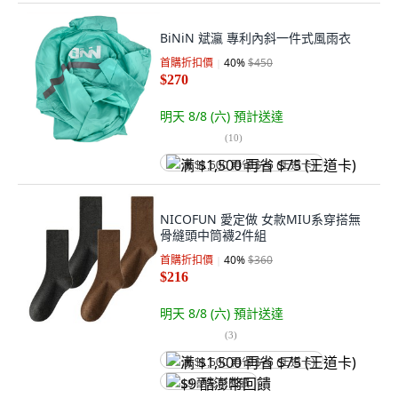
BiNiN 斌瀛 專利內斜一件式風雨衣
首購折扣價
40
%
$450
$270
明天 8/8 (六)
預計送達
(
10
)
满 $1,500 再省 $75 (王道卡)
NICOFUN 愛定做 女款MIU系穿搭無
骨縫頭中筒襪2件組
首購折扣價
40
%
$360
$216
明天 8/8 (六)
預計送達
(
3
)
满 $1,500 再省 $75 (王道卡)
$9 酷澎幣回饋