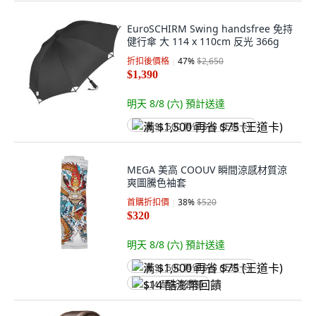
EuroSCHIRM Swing handsfree 免持
健行傘 大 114 x 110cm 反光 366g
折扣後價格
47
%
$2,650
$1,390
明天 8/8 (六)
預計送達
满 $1,500 再省 $75 (王道卡)
MEGA 美高 COOUV 瞬間涼感材質涼
爽圖騰色袖套
首購折扣價
38
%
$520
$320
明天 8/8 (六)
預計送達
满 $1,500 再省 $75 (王道卡)
$14 酷澎幣回饋