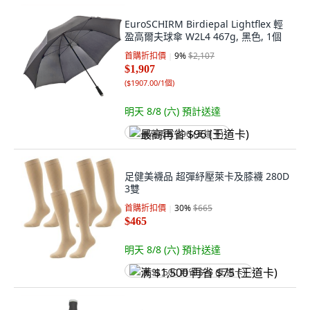
EuroSCHIRM Birdiepal Lightflex 輕
盈高爾夫球傘 W2L4 467g, 黑色, 1個
首購折扣價
9
%
$2,107
$1,907
(
$1907.00/1個
)
明天 8/8 (六)
預計送達
最高再省 $96 (王道卡)
足健美襪品 超彈紓壓萊卡及膝襪 280D
3雙
首購折扣價
30
%
$665
$465
明天 8/8 (六)
預計送達
满 $1,500 再省 $75 (王道卡)