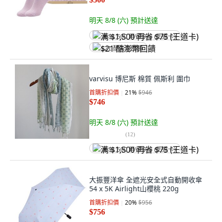
明天 8/8 (六)
預計送達
满 $1,500 再省 $75 (王道卡)
$21 酷澎幣回饋
varvisu 博尼斯 棉質 佩斯利 圍巾
首購折扣價
21
%
$946
$746
明天 8/8 (六)
預計送達
(
12
)
满 $1,500 再省 $75 (王道卡)
大振豐洋傘 全遮光安全式自動開收傘
54 x 5K Airlight山櫻桃 220g
首購折扣價
20
%
$956
$756