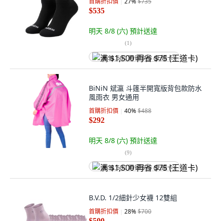
首購折扣價
27
%
$735
$535
明天 8/8 (六)
預計送達
(
1
)
满 $1,500 再省 $75 (王道卡)
BiNiN 斌瀛 斗篷半開寬版背包款防水
風雨衣 男女通用
首購折扣價
40
%
$488
$292
明天 8/8 (六)
預計送達
(
9
)
满 $1,500 再省 $75 (王道卡)
B.V.D. 1/2細針少女襪 12雙組
首購折扣價
28
%
$700
$500