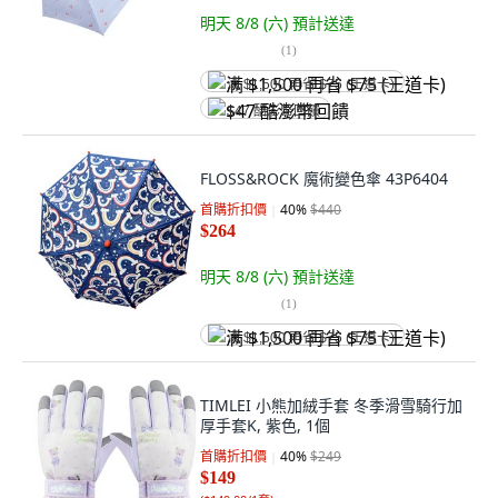
明天 8/8 (六)
預計送達
(
1
)
满 $1,500 再省 $75 (王道卡)
$47 酷澎幣回饋
FLOSS&ROCK 魔術變色傘 43P6404
首購折扣價
40
%
$440
$264
明天 8/8 (六)
預計送達
(
1
)
满 $1,500 再省 $75 (王道卡)
TIMLEI 小熊加絨手套 冬季滑雪騎行加
厚手套K, 紫色, 1個
首購折扣價
40
%
$249
$149