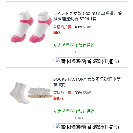
LEADER X 女款 Coolmax 專業排汗除
臭機能運動襪 ST06 1雙
首購折扣價
40
%
$106
$63
明天 8/8 (六)
預計送達
(
1
)
满 $1,500 再省 $75 (王道卡)
SOCKS FACTORY 女款不易破洞中筒
襪 8雙
首購折扣價
39
%
$505
$305
明天 8/8 (六)
預計送達
(
181
)
满 $1,500 再省 $75 (王道卡)