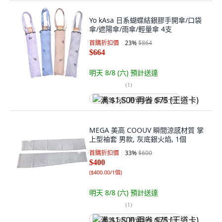
Yo kAsa 日系蝴蝶結銀膠手開傘/口袋
傘/遮陽傘/雨傘/輕量傘 4支
首購折扣價
23
%
$864
$664
明天 8/8 (六)
預計送達
(
1
)
满 $1,500 再省 $75 (王道卡)
MEGA 美高 COOUV 瞬間涼感材質 掌
上型袖套 男款, 灰底銀火焰, 1個
首購折扣價
33
%
$600
$400
(
$400.00/1個
)
明天 8/8 (六)
預計送達
(
1
)
满 $1,500 再省 $75 (王道卡)