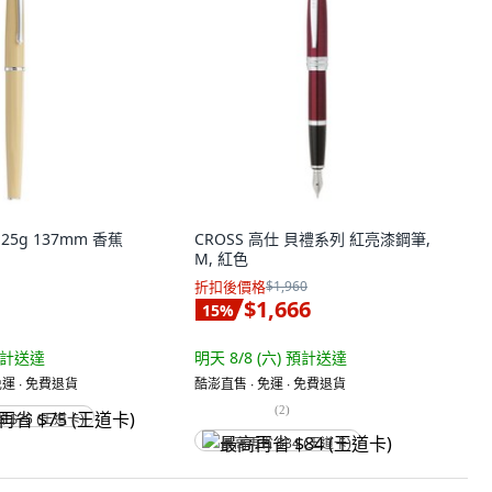
 25g 137mm 香蕉
CROSS 高仕 貝禮系列 紅亮漆鋼筆,
M, 紅色
折扣後價格
$1,960
$1,666
15
%
計送達
明天 8/8 (六)
預計送達
運 ∙ 免費退貨
酷澎直售 ∙ 免運 ∙ 免費退貨
(
2
)
省 $75 (王道卡)
最高再省 $84 (王道卡)