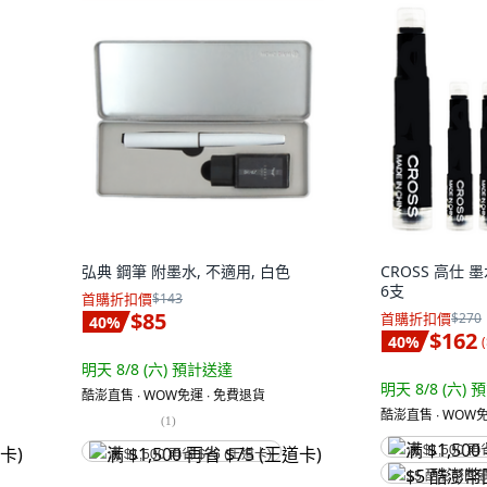
弘典 鋼筆 附墨水, 不適用, 白色
CROSS 高仕 墨
6支
首購折扣價
$143
$85
首購折扣價
$270
40
%
$162
40
%
(
明天 8/8 (六)
預計送達
明天 8/8 (六)
預
酷澎直售 ∙ WOW免運 ∙ 免費退貨
酷澎直售 ∙ WOW免
(
1
)
满 $1,500 再
满 $1,500 再省 $75 (王道卡)
$5 酷澎幣回