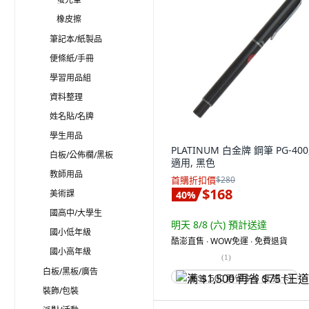
橡皮擦
筆記本/紙製品
便條紙/手冊
學習用品組
資料整理
姓名貼/名牌
學生用品
PLATINUM 白金牌 鋼筆 PG-400
白板/公佈欄/黑板
適用, 黑色
教師用品
首購折扣價
$280
$168
美術課
40
%
國高中/大學生
明天 8/8 (六)
預計送達
國小低年級
酷澎直售 ∙ WOW免運 ∙ 免費退貨
國小高年級
(
1
)
白板/黑板/廣告
满 $1,500 再省 $75 (王道卡)
裝飾/包裝