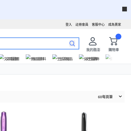
登入
註冊會員
客服中心
成為賣家
我的酷澎
購物車
文具圖書
食品飲料
生活用品
女性服飾
運動戶外
60
每頁筆