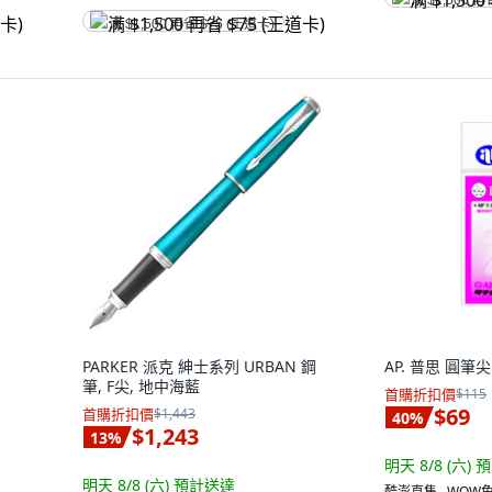
满 $1,500 再
满 $1,500 再省 $75 (王道卡)
PARKER 派克 紳士系列 URBAN 鋼
AP. 普思 圓筆尖
筆, F尖, 地中海藍
首購折扣價
$115
$69
首購折扣價
$1,443
40
%
$1,243
13
%
明天 8/8 (六)
預
明天 8/8 (六)
預計送達
酷澎直售 ∙ WOW免