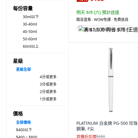
每份容量
明天 8/8 (六)
預計送達
30ml以下
酷澎直售 ∙ WOW免運 ∙ 免費退貨
30-40ml
满 $1,500 再省 $75 (王道卡)
40-50ml
50-60ml
60ml以上
星級
星級
全部
4分或更多
3分或更多
2分或更多
1分或更多
價格
全部價格
PLATINUM 白金牌 PG-500 珍
鋼筆, F尖
$400以下
首購折扣價
$360
$400 ~ $800