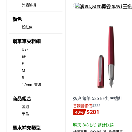
外箱破損
满 $1,500 再省 $75 (王道卡)
顏色
粉紅色
鋼筆筆尖粗細
UEF
EF
F
M
B
1.9mm 書法
商品組合
弘典 鋼筆 525 EF尖 生機紅
首購折扣價
$335
套組
$201
40
%
單品
明天 8/8 (六)
預計送達
墨水補充類型
酷澎直售 ∙ WOW免運 ∙ 免費退貨