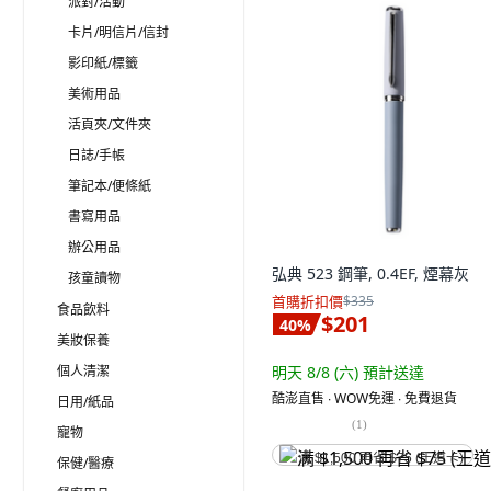
派對/活動
卡片/明信片/信封
影印紙/標籤
美術用品
活頁夾/文件夾
日誌/手帳
筆記本/便條紙
書寫用品
辦公用品
弘典 523 鋼筆, 0.4EF, 煙幕灰
孩童讀物
首購折扣價
$335
食品飲料
$201
40
%
美妝保養
個人清潔
明天 8/8 (六)
預計送達
酷澎直售 ∙ WOW免運 ∙ 免費退貨
日用/紙品
(
1
)
寵物
满 $1,500 再省 $75 (王道卡)
保健/醫療