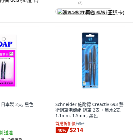
省 $75 (王道卡)
(
3
)
满 $1,500 再省 $75 (王道卡)
 日本製 2支, 黑色
Schneider 施耐德 Creactiv 693 藝
術鋼筆泡殼組 鋼筆 2支 + 墨水2支,
1.1mm, 1.5mm, 黑色
首購折扣價
$357
$214
40
%
計送達
運 ∙ 免費退貨