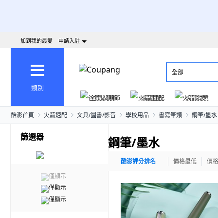
加到我的最愛
申請入駐
全部
類別
爸氣父親節
火箭速配
火箭跨境
酷澎首頁
火箭速配
文具/圖書/影音
學校用品
書寫筆類
鋼筆/墨水
篩選器
鋼筆/墨水
酷澎評分排名
價格最低
價
僅顯示
僅顯示
僅顯示