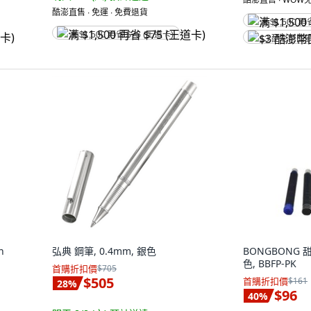
酷澎直售 ∙ 免運 ∙ 免費退貨
满 $1,500 再
满 $1,500 再省 $75 (王道卡)
$3 酷澎幣回
n
弘典 鋼筆, 0.4mm, 銀色
BONGBONG
色, BBFP-PK
首購折扣價
$705
$505
首購折扣價
$161
28
%
$96
40
%