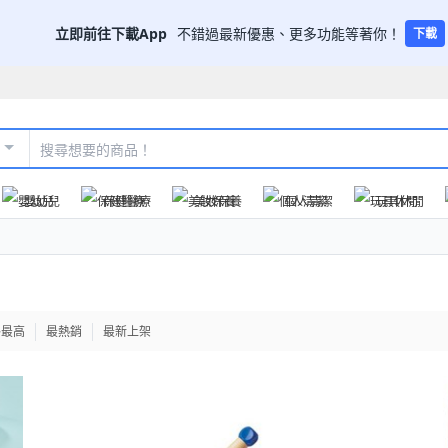
立即前往下載App
不錯過最新優惠、更多功能等著你！
下載
嬰幼兒
保健醫療
美妝保養
個人清潔
玩具休閒
格最高
最熱銷
最新上架