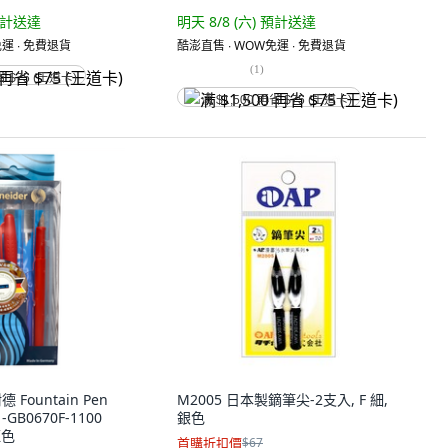
計送達
明天 8/8 (六)
預計送達
運 ∙ 免費退貨
酷澎直售 ∙ WOW免運 ∙ 免費退貨
(
1
)
省 $75 (王道卡)
满 $1,500 再省 $75 (王道卡)
德 Fountain Pen
M2005 日本製鏑筆尖-2支入, F 細,
-GB0670F-1100
銀色
紅色
首購折扣價
$67