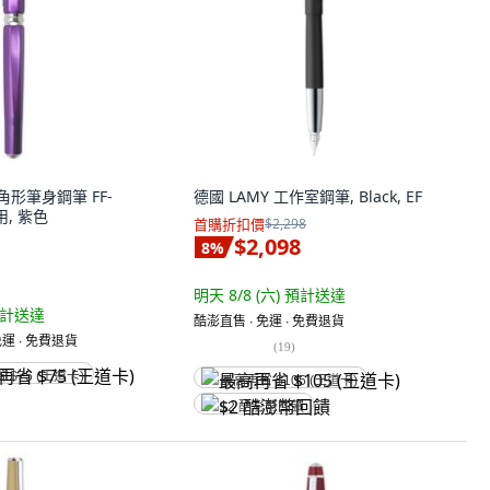
六角形筆身鋼筆 FF-
德國 LAMY 工作室鋼筆, Black, EF
用, 紫色
首購折扣價
$2,298
$2,098
8
%
明天 8/8 (六)
預計送達
計送達
酷澎直售 ∙ 免運 ∙ 免費退貨
運 ∙ 免費退貨
(
19
)
省 $75 (王道卡)
最高再省 $105 (王道卡)
$2 酷澎幣回饋