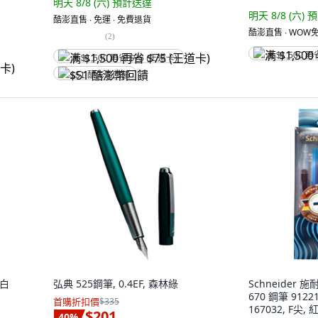
明天 8/8 (六)
預計送達
明天 8/8 (六)
預
酷澎直售 ∙ 免運 ∙ 免費退貨
酷澎直售 ∙ WOW免
(
2
)
满 $1,500 再
满 $1,500 再省 $75 (王道卡)
$51 酷澎幣回饋
珠白
弘典 525鋼筆, 0.4EF, 森林綠
Schneider 施耐
670 鋼筆 91221
首購折扣價
$335
167032, F尖, 
$201
40
%