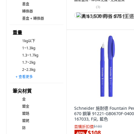
墨盒
(
3
)
轉換器
满 $1,500 再省 $75 (王道卡)
墨盒 + 轉換器
重量
1kg以下
1~1.3kg
1.3~1.7kg
1.7~2kg
2~2.3kg
+ 查看更多
2.3~2.7kg
2.7~3kg
3kg以上
筆尖材質
金
鍍金
Schneider 施耐德 Fountain Pe
670 鋼筆 91221-GB0670F-0400
鍍鉻
167033, F尖, 藍色
鍍銠
首購折扣價
$180
銥
$108
40
%