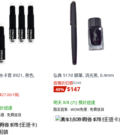
水卡管 8921, 黑色,
弘典 517d 鋼筆, 消光黑, 0.4mm
首購折扣價
$246
$147
40
%
$27.00/1個
)
明天 8/8 (六)
預計送達
計送達
酷澎直售 ∙ WOW免運 ∙ 免費退貨
運 ∙ 免費退貨
满 $1,500 再省 $75 (王道卡)
省 $75 (王道卡)
饋