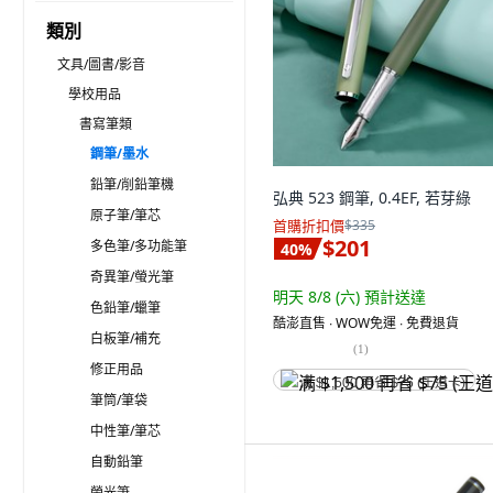
類別
文具/圖書/影音
學校用品
書寫筆類
鋼筆/墨水
鉛筆/削鉛筆機
弘典 523 鋼筆, 0.4EF, 若芽綠
原子筆/筆芯
首購折扣價
$335
$201
多色筆/多功能筆
40
%
奇異筆/螢光筆
明天 8/8 (六)
預計送達
色鉛筆/蠟筆
酷澎直售 ∙ WOW免運 ∙ 免費退貨
白板筆/補充
(
1
)
修正用品
满 $1,500 再省 $75 (王道卡)
筆筒/筆袋
中性筆/筆芯
自動鉛筆
螢光筆