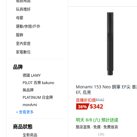
餐廚用品
玩具嗜好
母嬰
運動/休閒/戶外
服飾
室內家居
家電數位
品牌
德國 LAMY
PILOT 百樂 kakuno
Monami 153 Neo 鋼筆 EF尖 墨
無品牌
EF, 烏黑
PLATINUM 白金牌
首購折扣價
$542
monAmi
$342
36
%
+ 查看更多
PARKER 派克
FABER-CASTELL 輝柏
Schneider 施耐德
弘典
Parker Hannifin 派克漢尼汾
JAVAPEN
Kuretake 吳竹
TWSBI 三文堂
WATERMAN 威迪文
GRAF VON FABER-CASTELL
小麥購物
SKB 文明
PILOT 百樂
PILOT 百樂 PRERA
日本 MIDORI
明天 8/8 (六)
預計送達
商品狀態
酷澎直售 ∙ 免運 ∙ 免費退貨
(
30
)
全新商品