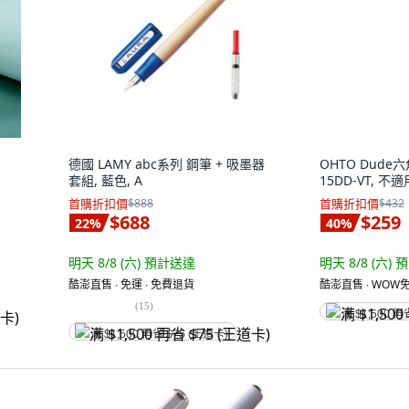
德國 LAMY abc系列 鋼筆 + 吸墨器
OHTO Dude
套組, 藍色, A
15DD-VT, 不適
首購折扣價
$888
首購折扣價
$432
$688
$259
22
%
40
%
明天 8/8 (六)
預計送達
明天 8/8 (六)
預
酷澎直售 ∙ 免運 ∙ 免費退貨
酷澎直售 ∙ WOW免
(
15
)
满 $1,500 再
满 $1,500 再省 $75 (王道卡)