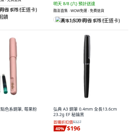
明天 8/8 (六)
預計送達
省 $75 (王道卡)
酷澎直售 ∙ WOW免運 ∙ 免費退貨
饋
满 $1,500 再省 $75 (王道卡)
 甜點色系鋼筆, 莓果粉
弘典 A3 鋼筆 0.4mm 全長13.6cm
23.2g EF 秘鑰黑
首購折扣價
$327
$196
40
%