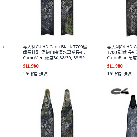
on
義大利C4 HD CamoBlack T700碳
義大利C4 HD Ca
,
纖長蛙鞋 漁獵自由潛水專業長蛙,
T700 碳纖 長
CamoMed 硬度30,38/39, 38/39
CamoBlac 硬度4
$11,980
$11,980
1/6
預計送達
1/6
預計送達