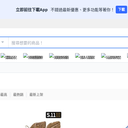
立即前往下載App
不錯過最新優惠、更多功能等著你！
下載
嬰幼兒
保健醫療
美妝保養
個人清潔
玩具休閒
格最高
最熱銷
最新上架