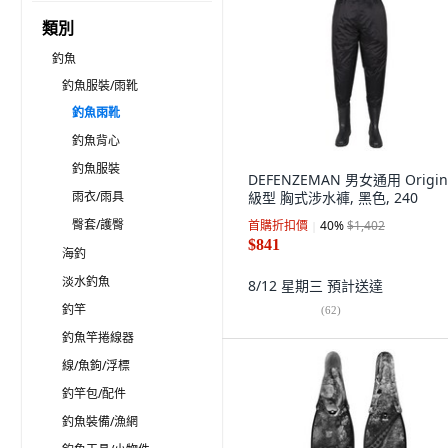
類別
釣魚
釣魚服裝/雨靴
釣魚雨靴
釣魚背心
釣魚服裝
DEFENZEMAN 男女通用 Origin
雨衣/雨具
級型 胸式涉水褲, 黑色, 240
臀套/護臀
首購折扣價
40
%
$1,402
$841
海釣
淡水釣魚
8/12 星期三
預計送達
釣竿
(
62
)
釣魚竿捲線器
線/魚鉤/浮標
釣竿包/配件
釣魚裝備/漁網