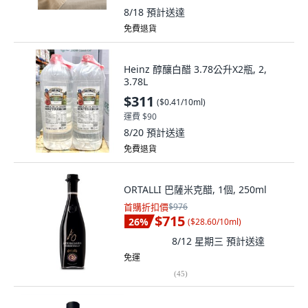
8/18
預計送達
免費退貨
Heinz 醇釀白醋 3.78公升X2瓶, 2,
3.78L
$311
(
$0.41/10ml
)
運費 $90
8/20
預計送達
免費退貨
ORTALLI 巴薩米克醋, 1個, 250ml
首購折扣價
$976
$715
26
%
(
$28.60/10ml
)
8/12 星期三
預計送達
免運
(
45
)