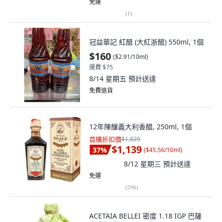
免運
(
1
)
冠益華記 紅醋 (大紅浙醋) 550ml, 1個
$160
(
$2.91/10ml
)
運費 $75
8/14 星期五
預計送達
免費退貨
12年陳釀義大利香醋, 250ml, 1個
首購折扣價
$1,829
$1,139
37
%
(
$45.56/10ml
)
8/12 星期三
預計送達
免運
(
296
)
ACETAIA BELLEI 密度 1.18 IGP 巴薩