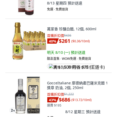
8/13 星期四
預計送達
免運 ∙ 免費退貨
萬家香 珍釀白醋, 12個, 600ml
首購折扣價
$436
$261
40
%
(
$0.36/10ml
)
明天 8/10 (一)
預計送達
酷澎直售 ∙ WOW免運 ∙ 免費退貨
满 $1,500 再省 $75 (王道卡)
GocceItaliane 摩德納產巴薩米克醋 1
獎章 奶油, 2個, 250ml
首購折扣價
$1,222
$686
43
%
(
$13.72/10ml
)
運費 $195
8/12 星期三
預計送達