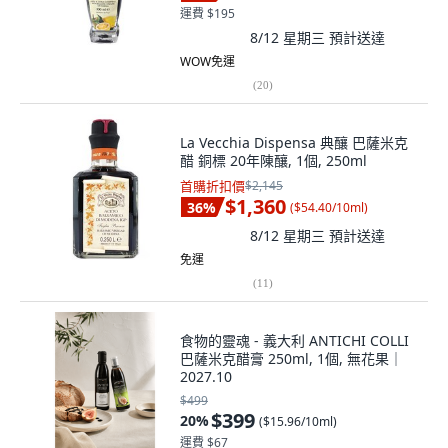
運費 $195
8/12 星期三
預計送達
WOW免運
(
20
)
La Vecchia Dispensa 典釀 巴薩米克
醋 銅標 20年陳釀, 1個, 250ml
首購折扣價
$2,145
$1,360
36
%
(
$54.40/10ml
)
8/12 星期三
預計送達
免運
(
11
)
食物的靈魂 - 義大利 ANTICHI COLLI
巴薩米克醋膏 250ml, 1個, 無花果｜
2027.10
$499
$399
20
%
(
$15.96/10ml
)
運費 $67