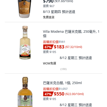
$790
(
$31.60/10ml
)
運費 $67
8/13 星期四
預計送達
免費退貨
Villa Modena 巴薩米克醋, 250毫升, 1
個
首購折扣價
$561
$183
67
%
(
$7.32/10ml
)
運費 $195
8/12 星期三
預計送達
WOW免運
(
190
)
巴薩米克白醋, 1個, 250ml
首購折扣價
$1,057
$550
47
%
(
$22.00/10ml
)
運費 $195
8/12 星期三
預計送達