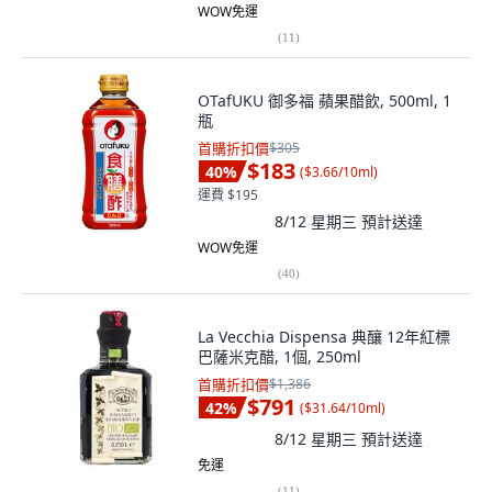
WOW免運
(
11
)
OTafUKU 御多福 蘋果醋飲, 500ml, 1
瓶
首購折扣價
$305
$183
40
%
(
$3.66/10ml
)
運費 $195
8/12 星期三
預計送達
WOW免運
(
40
)
La Vecchia Dispensa 典釀 12年紅標
巴薩米克醋, 1個, 250ml
首購折扣價
$1,386
$791
42
%
(
$31.64/10ml
)
8/12 星期三
預計送達
免運
(
11
)