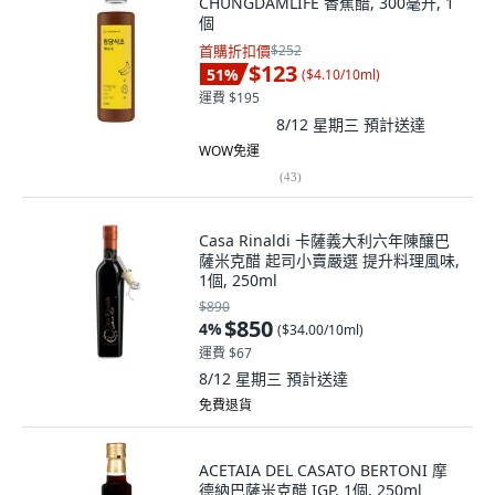
CHUNGDAMLIFE 香蕉醋, 300毫升, 1
個
首購折扣價
$252
$123
51
%
(
$4.10/10ml
)
運費 $195
8/12 星期三
預計送達
WOW免運
(
43
)
Casa Rinaldi 卡薩義大利六年陳釀巴
薩米克醋 起司小賣嚴選 提升料理風味,
1個, 250ml
$890
$850
4
%
(
$34.00/10ml
)
運費 $67
8/12 星期三
預計送達
免費退貨
ACETAIA DEL CASATO BERTONI 摩
德納巴薩米克醋 IGP, 1個, 250ml