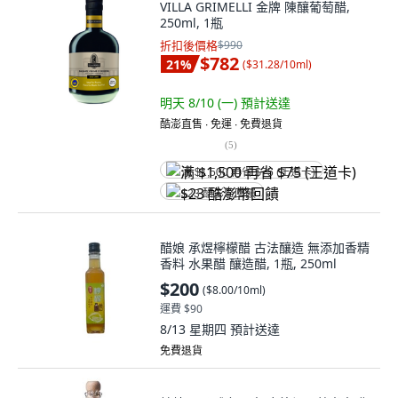
VILLA GRIMELLI 金牌 陳釀葡萄醋,
250ml, 1瓶
折扣後價格
$990
$782
21
%
(
$31.28/10ml
)
明天 8/10 (一)
預計送達
酷澎直售 ∙ 免運 ∙ 免費退貨
(
5
)
满 $1,500 再省 $75 (王道卡)
$23 酷澎幣回饋
醋娘 承煜檸檬醋 古法釀造 無添加香精
香料 水果醋 釀造醋, 1瓶, 250ml
$200
(
$8.00/10ml
)
運費 $90
8/13 星期四
預計送達
免費退貨