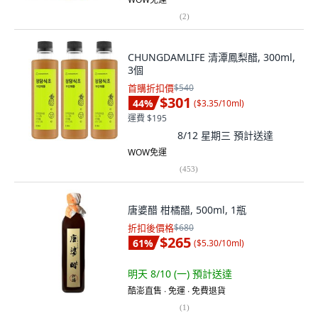
(
2
)
CHUNGDAMLIFE 清潭鳳梨醋, 300ml,
3個
首購折扣價
$540
$301
44
%
(
$3.35/10ml
)
運費 $195
8/12 星期三
預計送達
WOW免運
(
453
)
唐婆醋 柑橘醋, 500ml, 1瓶
折扣後價格
$680
$265
61
%
(
$5.30/10ml
)
明天 8/10 (一)
預計送達
酷澎直售 ∙ 免運 ∙ 免費退貨
(
1
)