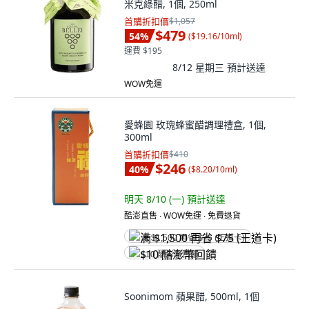
米克綠醋, 1個, 250ml
首購折扣價
$1,057
$479
54
%
(
$19.16/10ml
)
運費 $195
8/12 星期三
預計送達
WOW免運
愛蜂園 玫瑰蜂蜜醋調理禮盒, 1個,
300ml
首購折扣價
$410
$246
40
%
(
$8.20/10ml
)
明天 8/10 (一)
預計送達
酷澎直售 ∙ WOW免運 ∙ 免費退貨
满 $1,500 再省 $75 (王道卡)
$10 酷澎幣回饋
Soonimom 蘋果醋, 500ml, 1個