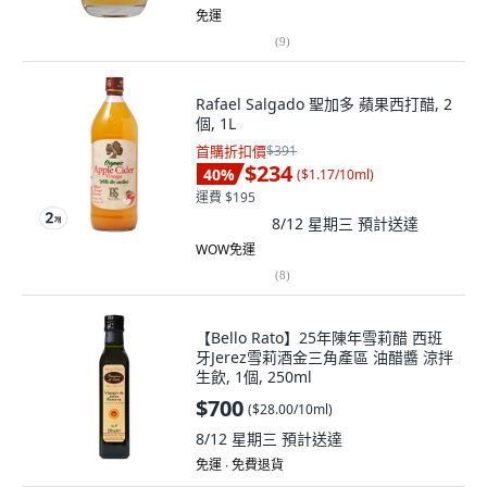
免運
(
9
)
Rafael Salgado 聖加多 蘋果西打醋, 2
個, 1L
首購折扣價
$391
$234
40
%
(
$1.17/10ml
)
運費 $195
8/12 星期三
預計送達
WOW免運
(
8
)
【Bello Rato】25年陳年雪莉醋 西班
牙Jerez雪莉酒金三角產區 油醋醬 涼拌
生飲, 1個, 250ml
$700
(
$28.00/10ml
)
8/12 星期三
預計送達
免運 ∙ 免費退貨