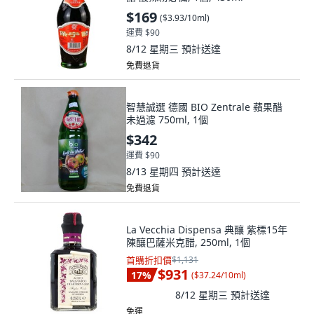
$169
(
$3.93/10ml
)
運費 $90
8/12 星期三
預計送達
免費退貨
智慧誠選 德國 BIO Zentrale 蘋果醋
未過濾 750ml, 1個
$342
運費 $90
8/13 星期四
預計送達
免費退貨
La Vecchia Dispensa 典釀 紫標15年
陳釀巴薩米克醋, 250ml, 1個
首購折扣價
$1,131
$931
17
%
(
$37.24/10ml
)
8/12 星期三
預計送達
免運