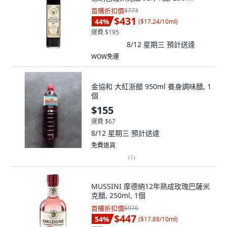
首購折扣價
$773
$431
44
%
(
$17.24/10ml
)
運費 $195
8/12 星期三
預計送達
WOW免運
金協和 大紅浙醋 950ml 養身調味醋, 1
個
$155
運費 $67
8/12 星期三
預計送達
免費退貨
(
1
)
MUSSINI 摩德納12年熟成玫瑰巴薩米
克醋, 250ml, 1個
首購折扣價
$976
$447
54
%
(
$17.88/10ml
)