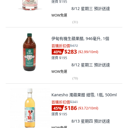
運費 $195
8/12 星期三
預計送達
WOW免運
(
31
)
伊甸有機生蘋果醋, 946毫升, 1個
首購折扣價
$472
$283
40
%
(
$2.99/10ml
)
運費 $195
8/12 星期三
預計送達
WOW免運
(
70
)
Kanesho 濁蘋果醋 細雪, 1瓶, 500ml
首購折扣價
$341
$186
45
%
(
$3.72/10ml
)
運費 $195
8/13 星期四
預計送達
WOW免運