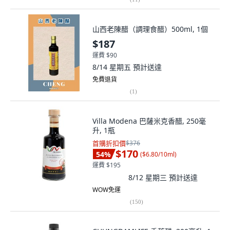
山西老陳醋（調理食醋）500ml, 1個
$187
運費 $90
8/14 星期五
預計送達
免費退貨
(
1
)
Villa Modena 巴薩米克香醋, 250毫
升, 1瓶
首購折扣價
$376
$170
54
%
(
$6.80/10ml
)
運費 $195
8/12 星期三
預計送達
WOW免運
(
150
)