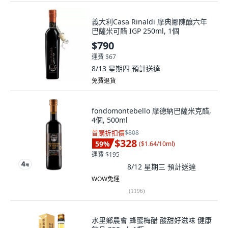
義大利Casa Rinaldi 摩典娜陳釀六年
巴薩米可醋 IGP 250ml, 1個
$790
運費 $67
8/13 星期四
預計送達
免費退貨
fondomontebello 摩德納巴薩米克醋,
4個, 500ml
首購折扣價
$808
$328
59
%
(
$1.64/10ml
)
運費 $195
8/12 星期三
預計送達
WOW免運
(
1196
)
水里鄉農會 蜂蜜梅醋 酸甜好滋味 健康