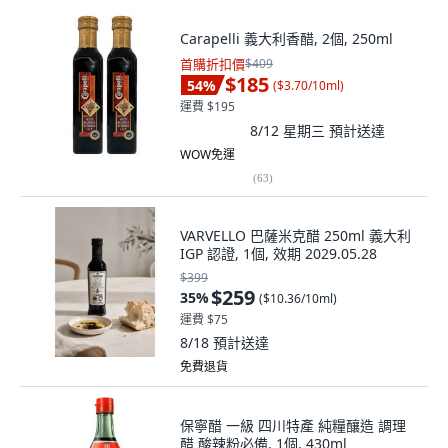
Carapelli 義大利香醋, 2個, 250ml
首購折扣價
$409
$185
54
%
(
$3.70/10ml
)
運費 $195
8/12 星期三
預計送達
WOW免運
(
63
)
VARVELLO 巴薩米克醋 250ml 義大利
IGP 認證, 1個, 效期 2029.05.28
$399
$259
35
%
(
$10.36/10ml
)
運費 $75
8/18
預計送達
免費退貨
保寧醋 一級 四川特產 純糧釀造 調理
醋 酸辣粉必備, 1個, 430ml