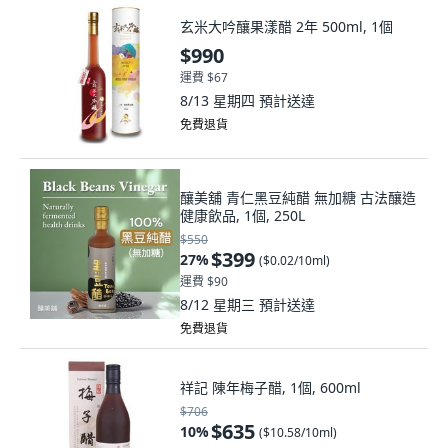
玄米大吟釀果漾醋 2年 500ml, 1個
$990
運費 $67
8/13 星期四
預計送達
免費退貨
釀美舖 青仁黑豆純醋 無加糖 古法釀造
健康飲品, 1個, 250L
$550
$399
27
%
(
$0.02/10ml
)
運費 $90
8/12 星期三
預計送達
免費退貨
祥記 陳年梅子醋, 1個, 600ml
$706
$635
10
%
(
$10.58/10ml
)