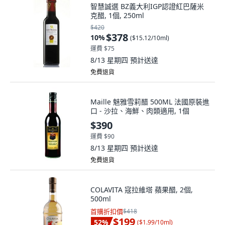
智慧誠選 BZ義大利IGP認證紅巴薩米
克醋, 1個, 250ml
$420
$378
10
%
(
$15.12/10ml
)
運費 $75
8/13 星期四
預計送達
免費退貨
Maille 魅雅雪莉醋 500ML 法國原裝進
口 - 沙拉、海鮮、肉類適用, 1個
$390
運費 $90
8/13 星期四
預計送達
免費退貨
COLAVITA 寇拉維塔 蘋果醋, 2個,
500ml
首購折扣價
$418
$199
52
%
(
$1.99/10ml
)