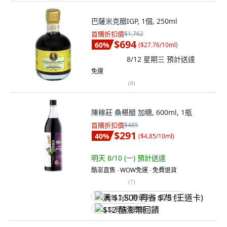
巴薩米克醋IGP, 1個, 250ml
首購折扣價
$1,762
$694
60
%
(
$27.76/10ml
)
8/12 星期三
預計送達
免運
(
8
)
陳稼莊 桑椹醋 加糖, 600ml, 1瓶
首購折扣價
$485
$291
40
%
(
$4.85/10ml
)
明天 8/10 (一)
預計送達
酷澎直售 ∙ WOW免運 ∙ 免費退貨
(
7
)
满 $1,500 再省 $75 (王道卡)
$12 酷澎幣回饋