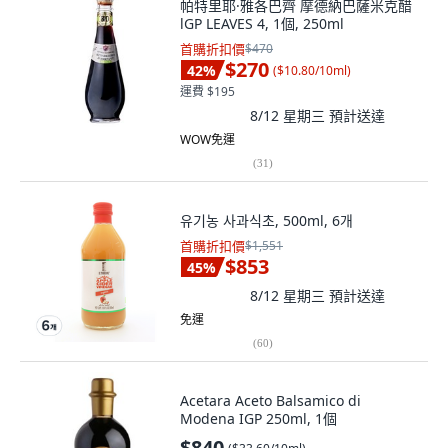
帕特里耶·雅各巴齊 摩德納巴薩米克醋
lGP LEAVES 4, 1個, 250ml
首購折扣價
$470
$270
42
%
(
$10.80/10ml
)
運費 $195
8/12 星期三
預計送達
WOW免運
(
31
)
유기농 사과식초, 500ml, 6개
首購折扣價
$1,551
$853
45
%
8/12 星期三
預計送達
免運
(
60
)
Acetara Aceto Balsamico di
Modena IGP 250ml, 1個
$840