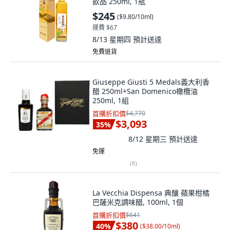
飲品 250ml, 1瓶
$245
(
$9.80/10ml
)
運費 $67
8/13 星期四
預計送達
免費退貨
Giuseppe Giusti 5 Medals義大利香
醋 250ml+San Domenico橄欖油
250ml, 1組
首購折扣價
$4,770
$3,093
35
%
8/12 星期三
預計送達
免運
(
8
)
La Vecchia Dispensa 典釀 蘋果柑橘
巴薩米克調味醋, 100ml, 1個
首購折扣價
$641
$380
40
%
(
$38.00/10ml
)