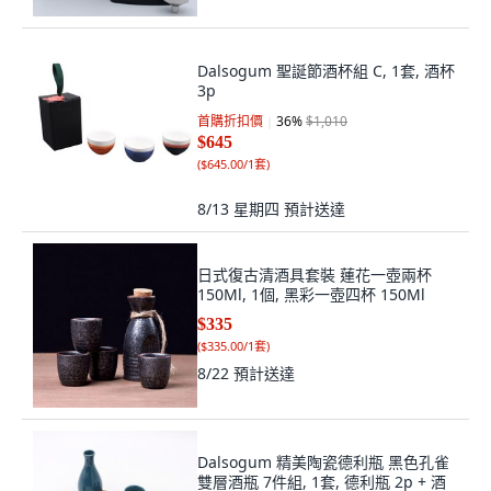
Dalsogum 聖誕節酒杯組 C, 1套, 酒杯
3p
首購折扣價
36
%
$1,010
$645
(
$645.00/1套
)
8/13 星期四
預計送達
日式復古清酒具套裝 蓮花一壺兩杯
150Ml, 1個, 黑彩一壺四杯 150Ml
$335
(
$335.00/1套
)
8/22
預計送達
Dalsogum 精美陶瓷德利瓶 黑色孔雀
雙層酒瓶 7件組, 1套, 德利瓶 2p + 酒