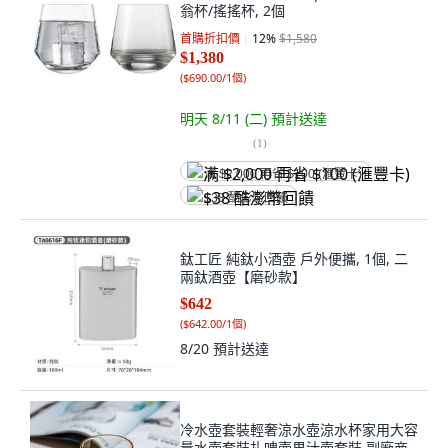
翁杯/搖搖杯, 2個
首購折扣價
12
%
$1,580
$1,380
(
$690.00/1個
)
明天 8/11 (二)
預計送達
(
1
)
满 $2,000 再省 $100 (滙豐卡)
$38 酷澎幣回饋
鈦工匠 純鈦小酒壺 戶外便攜, 1個, 二
兩鈦酒壺【磨砂款】
$642
(
$642.00/1個
)
8/20
預計送達
冷水壺套裝輕奢涼水壺涼水杯家用大容
量水壺套裝扎啤壺果汁壺套裝 副廠商