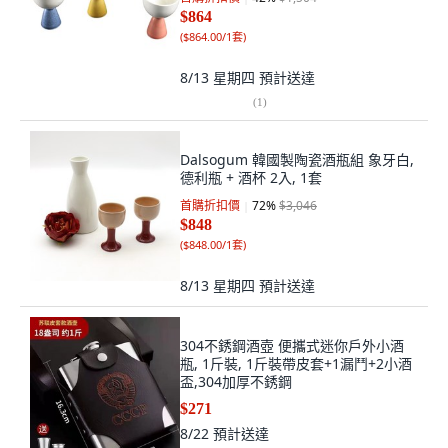
$864
(
$864.00/1套
)
8/13 星期四
預計送達
(
1
)
Dalsogum 韓國製陶瓷酒瓶組 象牙白,
德利瓶 + 酒杯 2入, 1套
首購折扣價
72
%
$3,046
$848
(
$848.00/1套
)
8/13 星期四
預計送達
304不銹鋼酒壺 便攜式迷你戶外小酒
瓶, 1斤裝, 1斤裝帶皮套+1漏鬥+2小酒
盃,304加厚不銹鋼
$271
8/22
預計送達