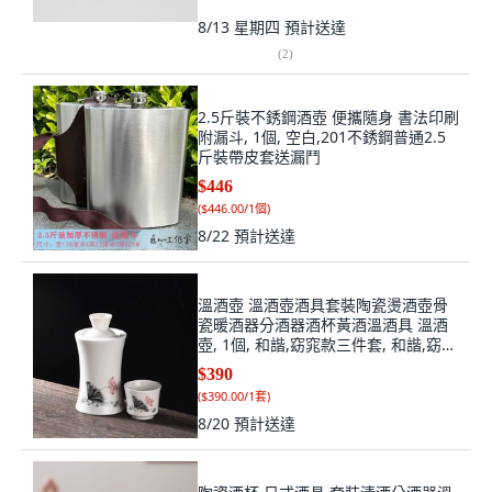
8/13 星期四
預計送達
(
2
)
2.5斤裝不銹鋼酒壺 便攜隨身 書法印刷
附漏斗, 1個, 空白,201不銹鋼普通2.5
斤裝帶皮套送漏鬥
$446
(
$446.00/1個
)
8/22
預計送達
溫酒壺 溫酒壺酒具套裝陶瓷燙酒壺骨
瓷暖酒器分酒器酒杯黃酒溫酒具 溫酒
壺, 1個, 和諧,窈窕款三件套, 和諧,窈窕
款三件套
$390
(
$390.00/1套
)
8/20
預計送達