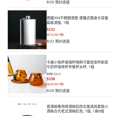
8/20
預計送達
德國304不銹鋼酒壺 便攜式隨身大容量
扁裝酒瓶, 1個
$152
(
$152.00/1個
)
8/22
預計送達
卡通小兔杯玻璃杯隔熱可愛造型杯創意
牛奶杯咖啡杯早餐杯水杯, 1個
60
%
$825
$330
(
$330.00/1個
)
8/20
預計送達
瓷酒碗專用摔酒碗扣肉古風酒具套裝小
酒碗古代老式酒碗紅色, 1個, 1兩6個