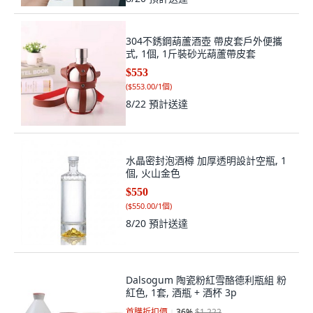
304不銹鋼葫蘆酒壺 帶皮套戶外便攜
式, 1個, 1斤裝砂光葫蘆帶皮套
$553
(
$553.00/1個
)
8/22
預計送達
水晶密封泡酒樽 加厚透明設計空瓶, 1
個, 火山金色
$550
(
$550.00/1個
)
8/20
預計送達
Dalsogum 陶瓷粉紅雪酪德利瓶組 粉
紅色, 1套, 酒瓶 + 酒杯 3p
首購折扣價
36
%
$1,222