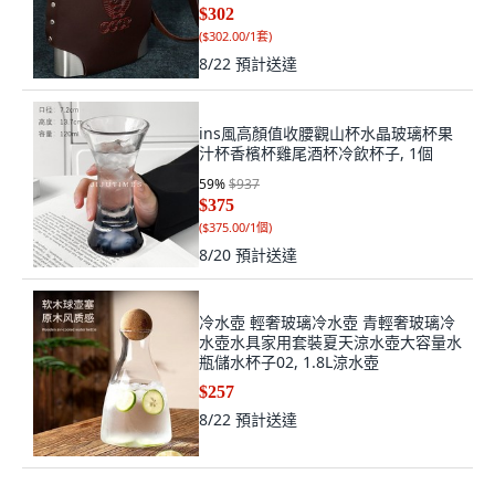
$302
(
$302.00/1套
)
8/22
預計送達
ins風高顏值收腰觀山杯水晶玻璃杯果
汁杯香檳杯雞尾酒杯冷飲杯子, 1個
59
%
$937
$375
(
$375.00/1個
)
8/20
預計送達
冷水壺 輕奢玻璃冷水壺 青輕奢玻璃冷
水壺水具家用套裝夏天涼水壺大容量水
瓶儲水杯子02, 1.8L涼水壺
$257
8/22
預計送達