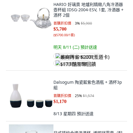
HARIO 好璃奧 地爐利精緻八角冷酒器
壺杯組 IDSG-2004-ESV, 1套, 冷酒器 +
酒杯 2個
首購折扣價
3
%
$5,900
$5,700
(
$5700.00/1套
)
明天 8/11 (二)
預計送達
最高再省 $200 (王道卡)
$173 酷澎幣回饋
Dalsogum 陶瓷藍紫色酒瓶 + 酒杯3p
組
首購折扣價
25
%
$1,574
$1,170
8/13 星期四
預計送達
日式錘紋金邊溫酒杯, 透明祥雲壺（配