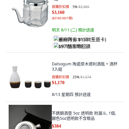
首購折扣價
5
%
$3,360
$3,160
(
$3160.00/1個
)
明天 8/11 (二)
預計送達
最高再省 $158 (王道卡)
$97 酷澎幣回饋
Dalsogum 陶瓷原木德利酒瓶 + 酒杯
3入組
首購折扣價
25
%
$1,574
$1,170
8/13 星期四
預計送達
不銹鋼酒壺 5oz 透明款 附漏斗, 1個,
銀色5oz透明款不含贈品
$384