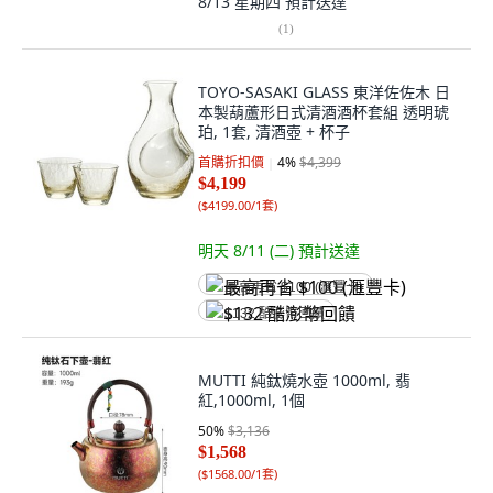
8/13 星期四
預計送達
(
1
)
TOYO-SASAKI GLASS 東洋佐佐木 日
本製葫蘆形日式清酒酒杯套組 透明琥
珀, 1套, 清酒壺 + 杯子
首購折扣價
4
%
$4,399
$4,199
(
$4199.00/1套
)
明天 8/11 (二)
預計送達
最高再省 $100 (滙豐卡)
$132 酷澎幣回饋
MUTTI 純鈦燒水壺 1000ml, 翡
紅,1000ml, 1個
50
%
$3,136
$1,568
(
$1568.00/1套
)