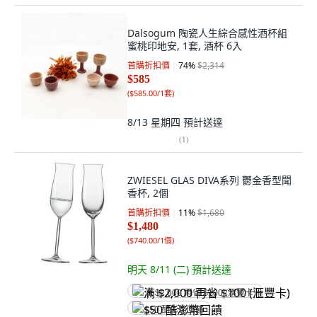
Dalsogum 陶瓷人生綜合感性酒杯組
蜜桃印地安, 1套, 酒杯 6入
首購折扣價
74
%
$2,314
$585
(
$585.00/1套
)
8/13 星期四
預計送達
(
1
)
ZWIESEL GLAS DIVA系列 鬱金香型聞
香杯, 2個
首購折扣價
11
%
$1,680
$1,480
(
$740.00/1個
)
明天 8/11 (二)
預計送達
满 $2,000 再省 $100 (滙豐卡)
$50 酷澎幣回饋