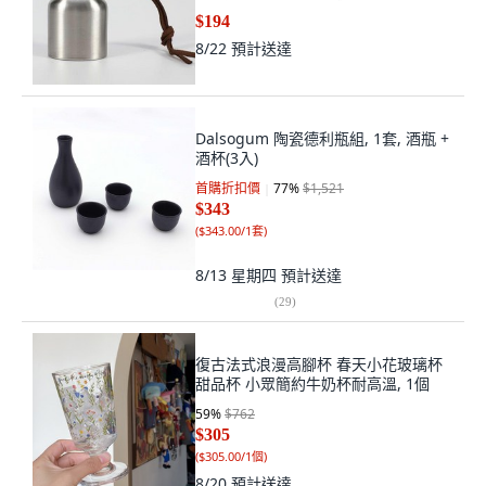
鋼酒壺
$194
8/22
預計送達
Dalsogum 陶瓷德利瓶組, 1套, 酒瓶 +
酒杯(3入)
首購折扣價
77
%
$1,521
$343
(
$343.00/1套
)
8/13 星期四
預計送達
(
29
)
復古法式浪漫高腳杯 春天小花玻璃杯
甜品杯 小眾簡約牛奶杯耐高溫, 1個
59
%
$762
$305
(
$305.00/1個
)
8/20
預計送達