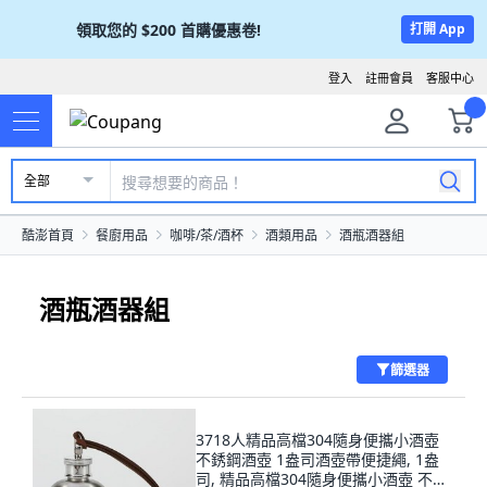
領取您的
$200
首購優惠卷!
打開 App
登入
註冊會員
客服中心
全部
酷澎首頁
餐廚用品
咖啡/茶/酒杯
酒類用品
酒瓶酒器組
酒瓶酒器組
篩選器
3718人精品高檔304隨身便攜小酒壺
不銹鋼酒壺 1盎司酒壺帶便捷繩, 1盎
司, 精品高檔304隨身便攜小酒壺 不銹