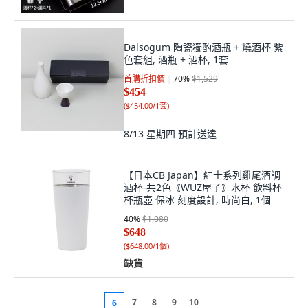
Dalsogum 陶瓷獨酌酒瓶 + 燒酒杯 紫
色套組, 酒瓶 + 酒杯, 1套
首購折扣價
70
%
$1,529
$454
(
$454.00/1套
)
8/13 星期四
預計送達
【日本CB Japan】紳士系列雞尾酒調
酒杯-共2色《WUZ屋子》水杯 飲料杯
杯瓶壺 保冰 刻度設計, 時尚白, 1個
40
%
$1,080
$648
(
$648.00/1個
)
缺貨
7
8
9
10
6