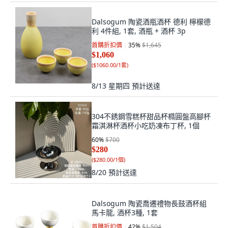
Dalsogum 陶瓷酒瓶酒杯 德利 檸檬德
利 4件組, 1套, 酒瓶 + 酒杯 3p
首購折扣價
35
%
$1,645
$1,060
(
$1060.00/1套
)
8/13 星期四
預計送達
304不銹鋼雪糕杯甜品杯橢圓盤高腳杯
霜淇淋杯酒杯小吃奶凍布丁杯, 1個
60
%
$700
$280
(
$280.00/1個
)
8/20
預計送達
Dalsogum 陶瓷喬遷禮物長鼓酒杯組
馬卡龍, 酒杯3種, 1套
首購折扣價
42
%
$1,504