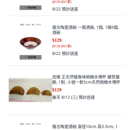
(
$129.00/1套
)
8/22
預計送達
復古陶瓷酒碗 一兩酒碗, 1個, 1兩6個,
酒碗
$129
(
$129.00/1套
)
8/22
預計送達
佳樺 正天然檀香味梢楠木博杯 擲筊擺
飾, 1對, 小號一對5cm天然梢楠木博杯
$129
後天 8/12 (三)
預計送達
復古陶瓷酒碗 直徑10cm 高3.5cm, 1