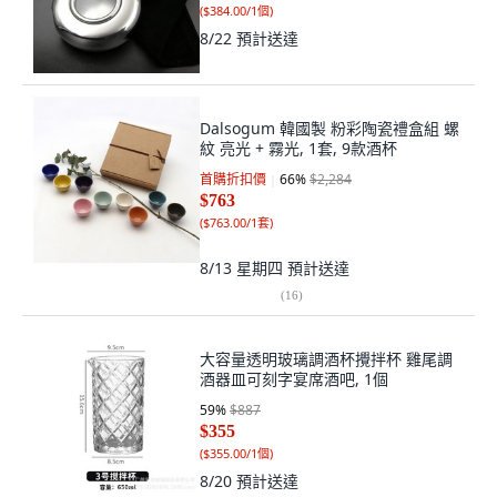
(
$384.00/1個
)
8/22
預計送達
Dalsogum 韓國製 粉彩陶瓷禮盒組 螺
紋 亮光 + 霧光, 1套, 9款酒杯
首購折扣價
66
%
$2,284
$763
(
$763.00/1套
)
8/13 星期四
預計送達
(
16
)
大容量透明玻璃調酒杯攪拌杯 雞尾調
酒器皿可刻字宴席酒吧, 1個
59
%
$887
$355
(
$355.00/1個
)
8/20
預計送達