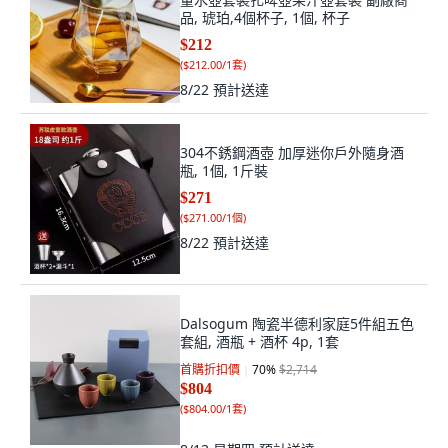
品, 琥珀,4個杯子, 1個, 杯子
$212
(
$212.00/1套
)
8/22
預計送達
304不銹鋼酒壺 加厚迷你戶外隨身酒
瓶, 1個, 1斤裝
$271
(
$271.00/1個
)
8/22
預計送達
Dalsogum 陶瓷半德利家庭5件組五色
套組, 酒瓶 + 酒杯 4p, 1套
首購折扣價
70
%
$2,714
$804
(
$804.00/1套
)