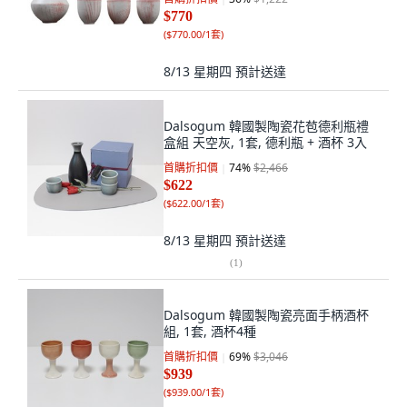
$770
(
$770.00/1套
)
8/13 星期四
預計送達
Dalsogum 韓國製陶瓷花苞德利瓶禮
盒組 天空灰, 1套, 德利瓶 + 酒杯 3入
首購折扣價
74
%
$2,466
$622
(
$622.00/1套
)
8/13 星期四
預計送達
(
1
)
Dalsogum 韓國製陶瓷亮面手柄酒杯
組, 1套, 酒杯4種
首購折扣價
69
%
$3,046
$939
(
$939.00/1套
)