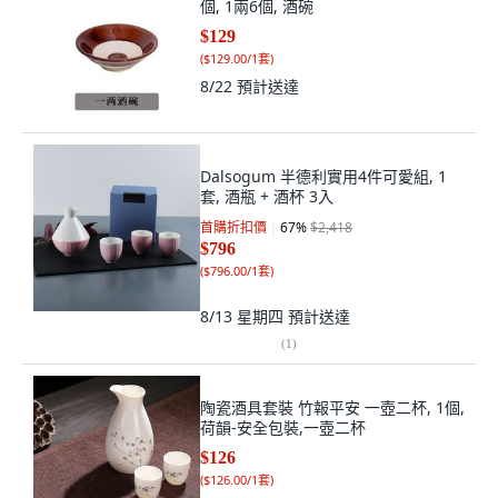
個, 1兩6個, 酒碗
$129
(
$129.00/1套
)
8/22
預計送達
Dalsogum 半德利實用4件可愛組, 1
套, 酒瓶 + 酒杯 3入
首購折扣價
67
%
$2,418
$796
(
$796.00/1套
)
8/13 星期四
預計送達
(
1
)
陶瓷酒具套裝 竹報平安 一壺二杯, 1個,
荷韻-安全包裝,一壺二杯
$126
(
$126.00/1套
)