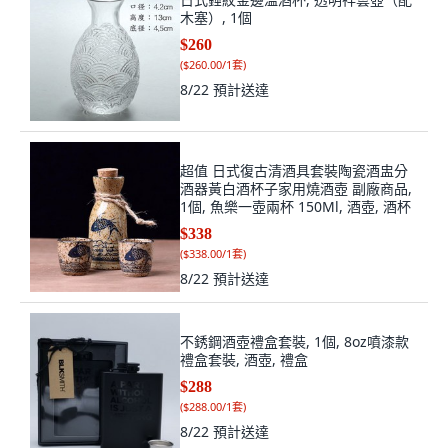
木塞）, 1個
$260
(
$260.00/1套
)
8/22
預計送達
超值 日式復古清酒具套裝陶瓷酒盅分
酒器黃白酒杯子家用燒酒壺 副廠商品,
1個, 魚樂一壺兩杯 150Ml, 酒壺, 酒杯
$338
(
$338.00/1套
)
8/22
預計送達
不銹鋼酒壺禮盒套裝, 1個, 8oz噴漆款
禮盒套裝, 酒壺, 禮盒
$288
(
$288.00/1套
)
8/22
預計送達