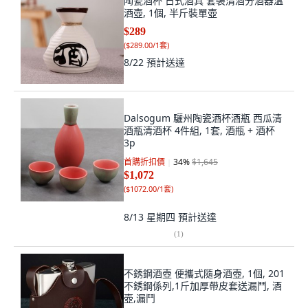
陶瓷酒杯 日式酒具 套裝清酒分酒器溫
酒壺, 1個, 半斤裝單壺
$289
(
$289.00/1套
)
8/22
預計送達
Dalsogum 驪州陶瓷酒杯酒瓶 西瓜清
酒瓶清酒杯 4件組, 1套, 酒瓶 + 酒杯
3p
首購折扣價
34
%
$1,645
$1,072
(
$1072.00/1套
)
8/13 星期四
預計送達
(
1
)
不銹鋼酒壺 便攜式隨身酒壺, 1個, 201
不銹鋼係列,1斤加厚帶皮套送漏鬥, 酒
壺,漏鬥