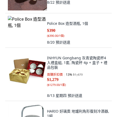
8/22
預計送達
Police Box 造型酒瓶, 1個
$390
(
$390.00/1個
)
8/20
預計送達
INHYUN Gongbang 灰青瓷陶瓷杯4
入禮盒組, 1套, 陶瓷杯 4p + 盒子 + 禮
品包裝
首購折扣價
13
%
$1,479
$1,279
(
$1279.00/1套
)
8/13 星期四
預計送達
HARIO 好璃奧 地爐利角形復刻冷酒器,
1組