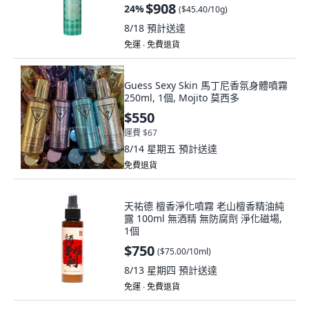
$908
24
%
(
$45.40/10g
)
8/18
預計送達
免運 ∙ 免費退貨
Guess Sexy Skin 馬丁尼香氛身體噴霧
250ml, 1個, Mojito 莫西多
$550
運費 $67
8/14 星期五
預計送達
免費退貨
天祐德 檀香淨化噴霧 老山檀香精油純
露 100ml 無酒精 無防腐劑 淨化磁場,
1個
$750
(
$75.00/10ml
)
8/13 星期四
預計送達
免運 ∙ 免費退貨