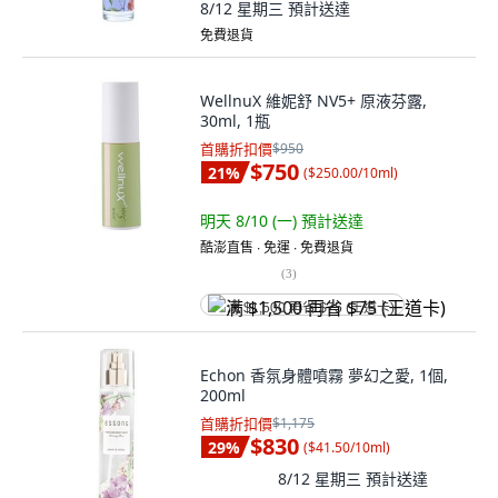
8/12 星期三
預計送達
免費退貨
WellnuX 維妮舒 NV5+ 原液芬露,
30ml, 1瓶
首購折扣價
$950
$750
21
%
(
$250.00/10ml
)
明天 8/10 (一)
預計送達
酷澎直售 ∙ 免運 ∙ 免費退貨
(
3
)
满 $1,500 再省 $75 (王道卡)
Echon 香氛身體噴霧 夢幻之愛, 1個,
200ml
首購折扣價
$1,175
$830
29
%
(
$41.50/10ml
)
8/12 星期三
預計送達