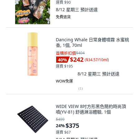
運費 $90
8/12 星期三
預計送達
免費退貨
Dancing Whale 日常身體噴霧 水蜜桃
香, 1個, 70ml
首購折扣價
$404
$242
40
%
(
$34.57/10ml
)
運費 $195
8/12 星期三
預計送達
WOW免運
(
1
)
WIDE VIEW 8吋方形黑色簡約時尚頂
噴(YV-81) 舒適淋浴體驗, 1個
$499
$375
24
%
運費 $67