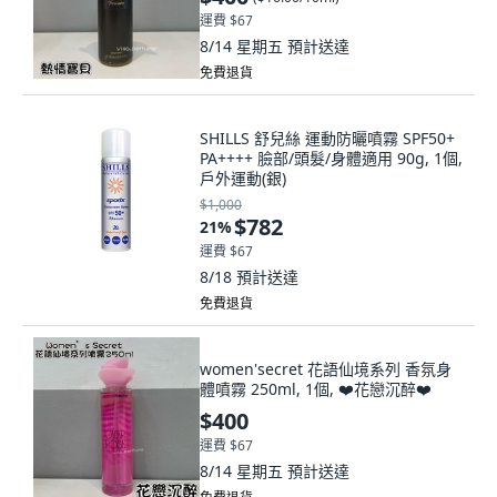
運費 $67
8/14 星期五
預計送達
免費退貨
SHILLS 舒兒絲 運動防曬噴霧 SPF50+
PA++++ 臉部/頭髮/身體適用 90g, 1個,
戶外運動(銀)
$1,000
$782
21
%
運費 $67
8/18
預計送達
免費退貨
women'secret 花語仙境系列 香氛身
體噴霧 250ml, 1個, ❤️花戀沉醉❤️
$400
運費 $67
8/14 星期五
預計送達