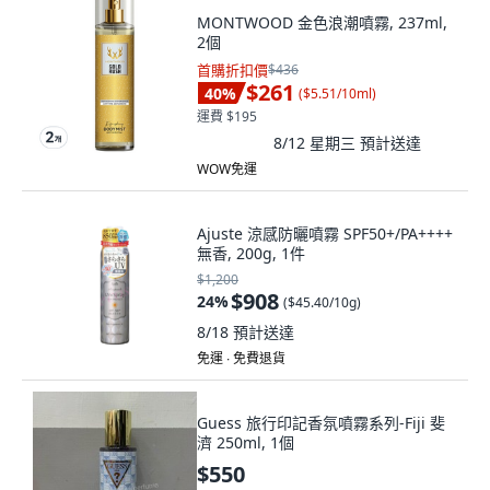
MONTWOOD 金色浪潮噴霧, 237ml,
2個
首購折扣價
$436
$261
40
%
(
$5.51/10ml
)
運費 $195
8/12 星期三
預計送達
WOW免運
Ajuste 涼感防曬噴霧 SPF50+/PA++++
無香, 200g, 1件
$1,200
$908
24
%
(
$45.40/10g
)
8/18
預計送達
免運 ∙ 免費退貨
Guess 旅行印記香氛噴霧系列-Fiji 斐
濟 250ml, 1個
$550