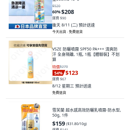
$520
$208
60
%
運費 $90
後天 8/11 (二)
預計送達
今天出貨 ∙ 免費退貨
VSZE 防曬噴霧 SPF50 PA+++ 清爽防
汗 全身隔離, 1瓶, 1瓶【體驗裝】不划
算
特價
$270
$123
54
%
運費 $67
8/12 星期三
預計送達
免費退貨
雪芙蘭 超水感高效防曬乳噴霧-防水型,
50g, 1件
$159
(
$31.80/10g
)
運費 $141