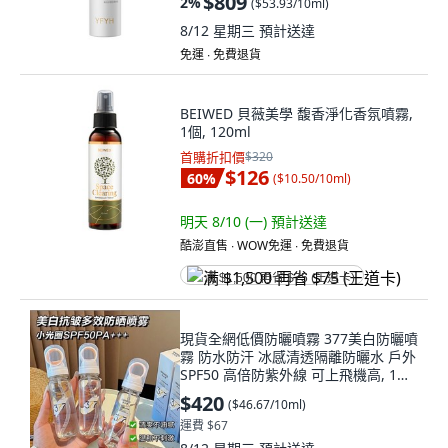
$809
2
%
(
$53.93/10ml
)
8/12 星期三
預計送達
免運 ∙ 免費退貨
BEIWED 貝薇美學 馥香淨化香氛噴霧,
1個, 120ml
首購折扣價
$320
$126
60
%
(
$10.50/10ml
)
明天 8/10 (一)
預計送達
酷澎直售 ∙ WOW免運 ∙ 免費退貨
满 $1,500 再省 $75 (王道卡)
現貨全網低價防曬噴霧 377美白防曬噴
霧 防水防汗 冰感清透隔離防曬水 戶外
SPF50 高倍防紫外線 可上飛機高, 1件,
3瓶裝90ml, 90ml
$420
(
$46.67/10ml
)
運費 $67