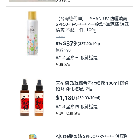
免費退貨
【台灣總代理】LISHAN UV 防曬噴霧
SPF50+ PA++++ <一般款>無酒精 涼感
清爽 不黏, 1件, 100g
$420
$379
9
%
(
$37.90/10g
)
運費 $90
8/12 星期三
預計送達
免費退貨
天祐德 玫瑰檀香淨化噴霧 100ml 開運
招財 淨化磁場, 2個
$1,180
(
$59.00/10ml
)
8/13 星期四
預計送達
免運 ∙ 免費退貨
Ajuste愛伽絲 SPF50+/PA++++ 涼感防