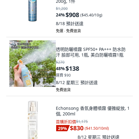
200g, 1件
$1,200
$908
24
%
(
$45.40/10g
)
8/18
預計送達
免運 ∙ 免費退貨
透明防曬噴霧 SPF50+ PA+++ 防水防
汗 臉部可用, 1瓶, 美白防曬噴霧1瓶
$270
$138
48
%
運費 $90
8/12 星期三
預計送達
免費退貨
Echonsong 香氛身體噴霧 優雅綻放, 1
個, 200ml
首購折扣價
$1,175
$830
29
%
(
$41.50/10ml
)
8/12 星期三
預計送達