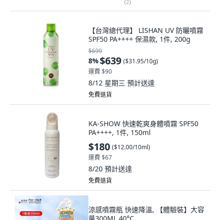
(
2
)
【台灣總代理】 LISHAN UV 防曬噴霧
SPF50 PA++++ 保濕款, 1件, 200g
$699
$639
8
%
(
$31.95/10g
)
運費 $90
8/12 星期三
預計送達
免費退貨
KA-SHOW 快速乾爽身體噴霧 SPF50
PA++++, 1件, 150ml
$180
(
$12.00/10ml
)
運費 $67
8/20
預計送達
免費退貨
涼感噴霧瓶 快速降溫, 【體驗裝】大容
量300ML 40°C