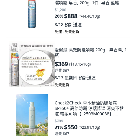
曬噴霧 皂香, 200g, 1件, 皂香,藍罐
$1,200
$888
26
%
(
$44.40/10g
)
8/18
預計送達
免運 ∙ 免費退貨
愛伽絲 高效防曬噴霧 200g - 無香料, 1
瓶
$369
(
$18.45/10g
)
運費 $67
8/13 星期四
預計送達
免費退貨
Check2Check-草本精油防曬噴霧
SPF50+ 高倍防曬 涼感降溫 清爽不黏
膩 帶妝可噴【L2503M00038】,
230g, 1件
$799
$550
31
%
(
$23.91/10g
)
運費 $67