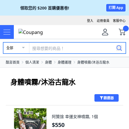
領取您的
$200
首購優惠卷!
打開 App
登入
註冊會員
客服中心
全部
酷澎首頁
個人清潔
身體
身體護理
身體噴霧/沐浴古龍水
身體噴霧/沐浴古龍水
篩選器
阿贊捨 幸運女神噴霧, 1個
$550