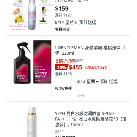
$159
運費 $197
8/14 星期五
預計送達
免費退貨
I GENTLEMAN 身體噴霧 櫻桃炸彈, 1
個, 220ml
首購折扣價
$657
$455
30
%
(
$20.68/10ml
)
運費 $195
8/12 星期三
預計送達
WOW免運
(
166
)
YFYH 亮白水感防曬噴霧 SPF50
PA+++, 1個, 亮白水感防曬噴霧*3【優
惠裝】, 150ml
$829