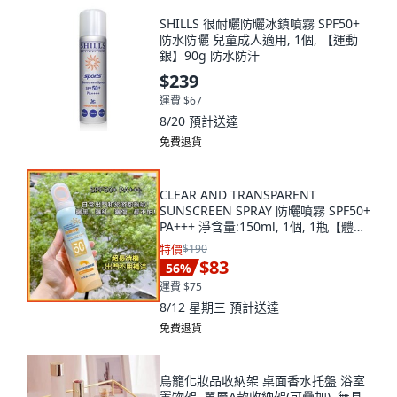
SHILLS 很耐曬防曬冰鎮噴霧 SPF50+
防水防曬 兒童成人適用, 1個, 【運動
銀】90g 防水防汗
$239
運費 $67
8/20
預計送達
免費退貨
CLEAR AND TRANSPARENT
SUNSCREEN SPRAY 防曬噴霧 SPF50+
PA+++ 淨含量:150ml, 1個, 1瓶【體驗
裝】不划算
特價
$190
$83
56
%
運費 $75
8/12 星期三
預計送達
免費退貨
鳥籠化妝品收納架 桌面香水托盤 浴室
置物架, 單層A款收納架(可疊加), 無具