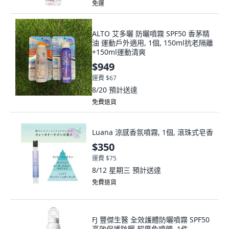
免運
ALTO 艾多曬 防曬噴霧 SPF50 香茅精
油 運動戶外適用, 1個, 150ml抗老隔離
+150ml運動清爽
$949
運費 $67
8/20
預計送達
免費退貨
Luana 涼感香氛噴霧, 1個, 滾珠式皂香
$350
運費 $75
8/12 星期三
預計送達
免費退貨
FJ 豐傑生醫 全效護體防曬噴霧 SPF50
高效保護防曬 超廣角噴頭, 1件,