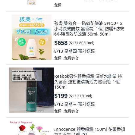
免運
孩樂 雙效合一 防蚊防曬液 SPF50+ 6
小時長效防蚊 無香精, 1個, 防曬+防蚊
6小時長效防蚊液 50ml, 50ml
$658
(
$131.60/10ml
)
8/13 星期四
預計送達
免運 ∙ 免費退貨
Reebok男性體香噴霧 清新水能量 持
久留香 運動後清新活力體香劑, 1個,
150ml
$199
(
$13.27/10ml
)
8/12 星期三
預計送達
免運 ∙ 免費退貨
Innocence 體香噴霧 150ml 花果香調
持久香氛, 1個, 01