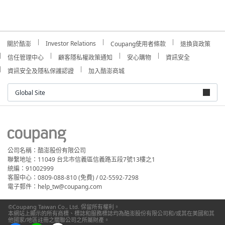
Investor Relations
關於酷澎
Coupang使用者條款
退換貨政策
信任管理中心
顧客隱私權政策通知
安心購物
資訊安全
資訊安全及隱私保護認證
加入酷澎商城
Global Site
公司名稱：酷澎股份有限公司
聯繫地址：11049 台北市信義區信義路五段7號13樓之1
統編：91002999
客服中心：0809-088-810 (免費) / 02-5592-7298
電子郵件：help_tw@coupang.com
©Coupang Taiwan Co., Ltd. 保留所有權利。
本網站上顯示的所有商標、標誌和服務標誌均為酷澎股份有限公司和/或其在美國和其
他國家/地區註冊之關聯公司之所屬財產。