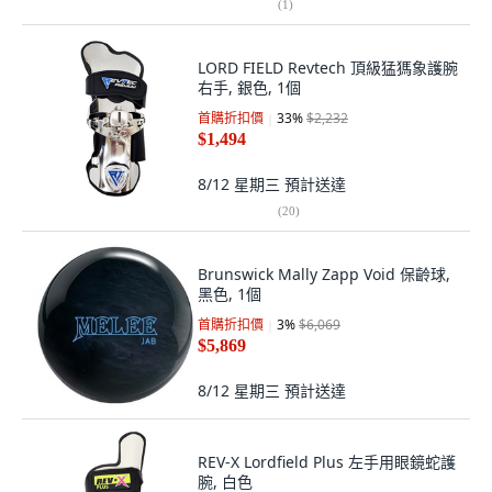
(
1
)
LORD FIELD Revtech 頂級猛獁象護腕
右手, 銀色, 1個
首購折扣價
33
%
$2,232
$1,494
8/12 星期三
預計送達
(
20
)
Brunswick Mally Zapp Void 保齡球,
黑色, 1個
首購折扣價
3
%
$6,069
$5,869
8/12 星期三
預計送達
REV-X Lordfield Plus 左手用眼鏡蛇護
腕, 白色