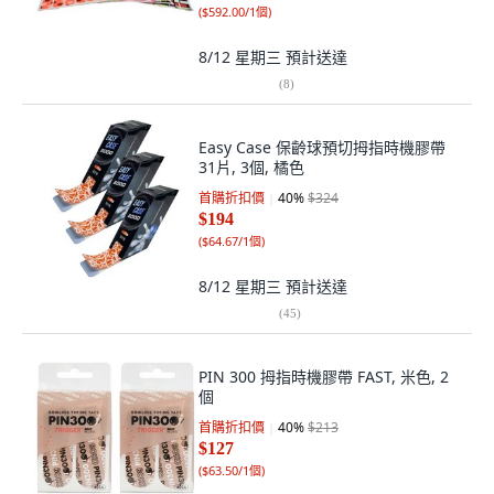
(
$592.00/1個
)
8/12 星期三
預計送達
(
8
)
Easy Case 保齡球預切拇指時機膠帶
31片, 3個, 橘色
首購折扣價
40
%
$324
$194
(
$64.67/1個
)
8/12 星期三
預計送達
(
45
)
PIN 300 拇指時機膠帶 FAST, 米色, 2
個
首購折扣價
40
%
$213
$127
(
$63.50/1個
)