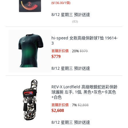
(
$136.00/1個
)
8/12 星期三
預計送達
(
83
)
hi-speed 女款高級保齡球T恤 19614-
3
首購折扣價
20
%
$979
$779
8/12 星期三
預計送達
REV-X Lordfield 高級眼鏡蛇迷彩保齡
球護腕 左手, 1個, 黑色+灰色+卡其色
+白色
首購折扣價
7
%
$2,808
$2,608
8/12 星期三
預計送達