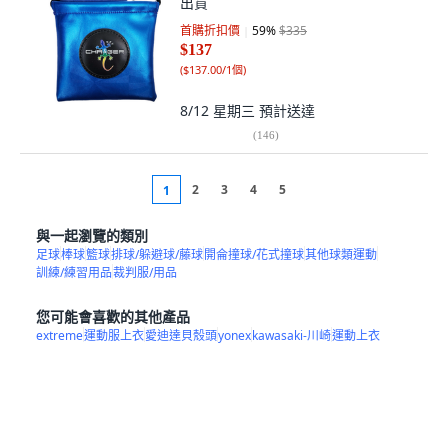
出貨
首購折扣價
59
%
$335
$137
(
$137.00/1個
)
8/12 星期三
預計送達
(
146
)
2
3
4
5
1
與一起瀏覽的類別
足球
棒球
籃球
排球/躲避球/藤球
開侖撞球/花式撞球
其他球類運動
訓練/練習用品
裁判服/用品
您可能會喜歡的其他產品
extreme
運動服上衣
愛迪達貝殼頭
yonex
kawasaki-川崎
運動上衣