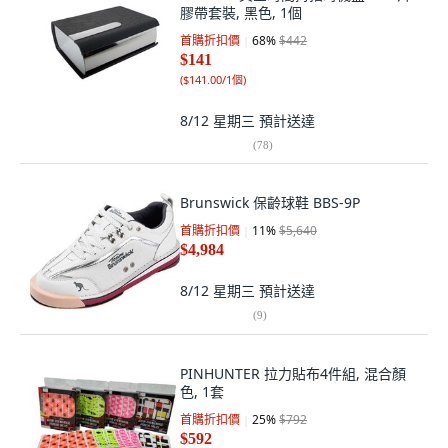
膠帶套裝, 黑色, 1個
首購折扣價
68
%
$442
$141
(
$141.00/1個
)
8/12 星期三
預計送達
(
78
)
Brunswick 保齡球鞋 BBS-9P
首購折扣價
11
%
$5,640
$4,984
8/12 星期三
預計送達
(
9
)
PINHUNTER 拉力貼布4件組, 混合顏
色, 1套
首購折扣價
25
%
$792
$592