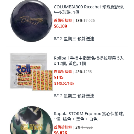
COLUMBIA300 Ricochet 珍珠保齡球,
午夜珍珠, 1個
首購折扣價
13
%
$7,026
$6,109
8/12 星期三
預計送達
Rollball 手指中指無名指提拉膠帶 5入
x 12個, 黃色, 1個
首購折扣價
43
%
$258
$145
(
$145.00/1個
)
8/12 星期三
預計送達
Rapala STORM Equinox 實心保齡球,
1個, 綠色 + 黑色 + 白色
首購折扣價
2
%
$7,026
$6,826