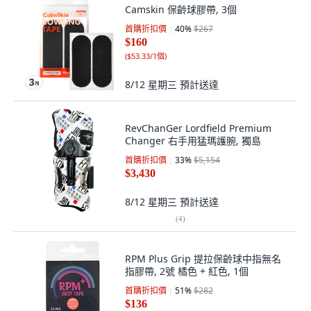
Camskin 保齡球膠帶, 3個
首購折扣價
40
%
$267
$160
(
$53.33/1個
)
8/12 星期三
預計送達
RevChanGer Lordfield Premium
Changer 右手用猛瑪護腕, 獨島
首購折扣價
33
%
$5,154
$3,430
8/12 星期三
預計送達
(
4
)
RPM Plus Grip 提拉保齡球中指無名
指膠帶, 2號 橘色 + 紅色, 1個
首購折扣價
51
%
$282
$136