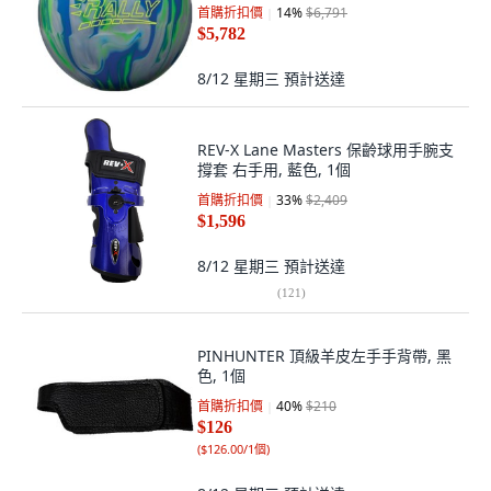
首購折扣價
14
%
$6,791
$5,782
8/12 星期三
預計送達
REV-X Lane Masters 保齡球用手腕支
撐套 右手用, 藍色, 1個
首購折扣價
33
%
$2,409
$1,596
8/12 星期三
預計送達
(
121
)
PINHUNTER 頂級羊皮左手手背帶, 黑
色, 1個
首購折扣價
40
%
$210
$126
(
$126.00/1個
)