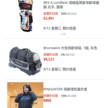
REV-X Lordfield 頂級猛瑪象保齡球護
腕 右手, 圖案
首購折扣價
36
%
$3,924
$2,491
8/12 星期三
預計送達
(
44
)
Brunswick 大型保齡球袋, 1個, 灰色
首購折扣價
2
%
$8,723
$8,523
8/12 星期三
預計送達
PINHUNTER 保齡球防風外套
首購折扣價
18
%
$1,068
$868