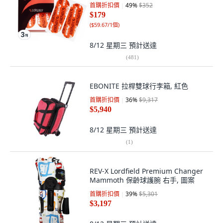
首購折扣價
49
%
$352
$179
(
$59.67/1個
)
8/12 星期三
預計送達
(
481
)
EBONITE 拉桿雙球行李箱, 紅色
首購折扣價
36
%
$9,317
$5,940
8/12 星期三
預計送達
(
1
)
REV-X Lordfield Premium Changer
Mammoth 保齡球護腕 右手, 圖案
首購折扣價
39
%
$5,301
$3,197