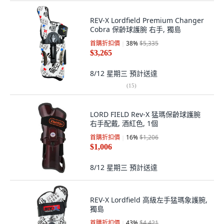
REV-X Lordfield Premium Changer
Cobra 保齡球護腕 右手, 獨島
首購折扣價
38
%
$5,335
$3,265
8/12 星期三
預計送達
(
15
)
LORD FIELD Rev-X 猛瑪保齡球護腕
右手配戴, 酒紅色, 1個
首購折扣價
16
%
$1,206
$1,006
8/12 星期三
預計送達
REV-X Lordfield 高級左手猛瑪象護腕,
獨島
首購折扣價
43
%
$4,421