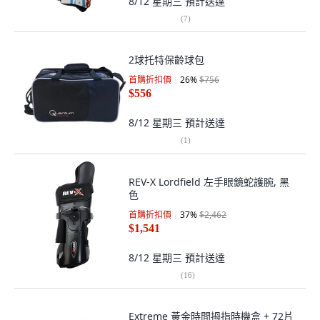
8/12 星期三
預計送達
(
7
)
2球托特保齡球包
首購折扣價
26
%
$756
$556
8/12 星期三
預計送達
(
1
)
REV-X Lordfield 左手眼鏡蛇護腕, 黑
色
首購折扣價
37
%
$2,462
$1,541
8/12 星期三
預計送達
(
16
)
Extreme 黃金時間拇指時機盒 + 72片