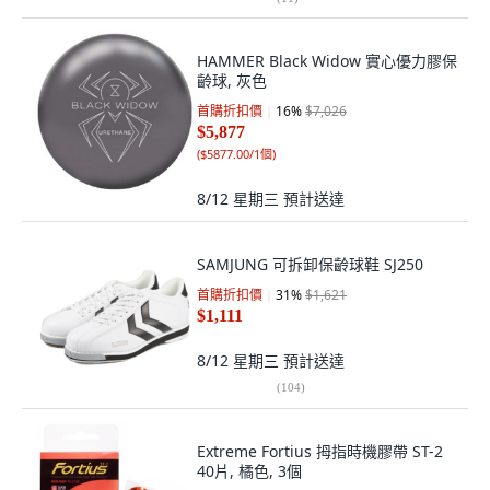
HAMMER Black Widow 實心優力膠保
齡球, 灰色
首購折扣價
16
%
$7,026
$5,877
(
$5877.00/1個
)
8/12 星期三
預計送達
SAMJUNG 可拆卸保齡球鞋 SJ250
首購折扣價
31
%
$1,621
$1,111
8/12 星期三
預計送達
(
104
)
Extreme Fortius 拇指時機膠帶 ST-2
40片, 橘色, 3個