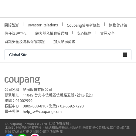
Investor Relations
關於酷澎
Coupang使用者條款
退換貨政策
信任管理中心
顧客隱私權政策通知
安心購物
資訊安全
資訊安全及隱私保護認證
加入酷澎商城
Global Site
公司名稱：酷澎股份有限公司
聯繫地址：11049 台北市信義區信義路五段7號13樓之1
統編：91002999
客服中心：0809-088-810 (免費) / 02-5592-7298
電子郵件：help_tw@coupang.com
©Coupang Taiwan Co., Ltd. 保留所有權利。
本網站上顯示的所有商標、標誌和服務標誌均為酷澎股份有限公司和/或其在美國和其
他國家/地區註冊之關聯公司之所屬財產。