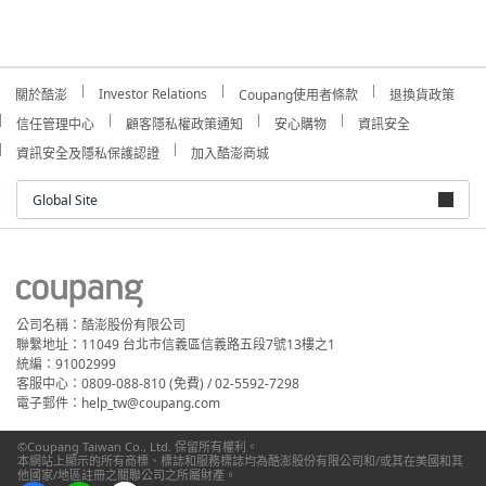
Investor Relations
關於酷澎
Coupang使用者條款
退換貨政策
信任管理中心
顧客隱私權政策通知
安心購物
資訊安全
資訊安全及隱私保護認證
加入酷澎商城
Global Site
公司名稱：酷澎股份有限公司
聯繫地址：11049 台北市信義區信義路五段7號13樓之1
統編：91002999
客服中心：0809-088-810 (免費) / 02-5592-7298
電子郵件：help_tw@coupang.com
©Coupang Taiwan Co., Ltd. 保留所有權利。
本網站上顯示的所有商標、標誌和服務標誌均為酷澎股份有限公司和/或其在美國和其
他國家/地區註冊之關聯公司之所屬財產。