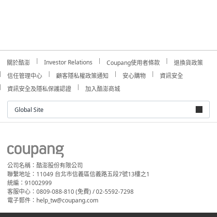
Investor Relations
關於酷澎
Coupang使用者條款
退換貨政策
信任管理中心
顧客隱私權政策通知
安心購物
資訊安全
資訊安全及隱私保護認證
加入酷澎商城
Global Site
公司名稱：酷澎股份有限公司
聯繫地址：11049 台北市信義區信義路五段7號13樓之1
統編：91002999
客服中心：0809-088-810 (免費) / 02-5592-7298
電子郵件：help_tw@coupang.com