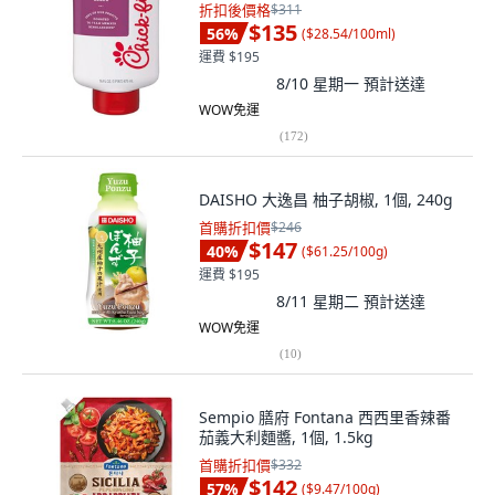
折扣後價格
$311
$135
56
%
(
$28.54/100ml
)
運費 $195
8/10 星期一
預計送達
WOW免運
(
172
)
DAISHO 大逸昌 柚子胡椒, 1個, 240g
首購折扣價
$246
$147
40
%
(
$61.25/100g
)
運費 $195
8/11 星期二
預計送達
WOW免運
(
10
)
Sempio 膳府 Fontana 西西里香辣番
茄義大利麵醬, 1個, 1.5kg
首購折扣價
$332
$142
57
%
(
$9.47/100g
)