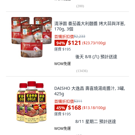
(
200
)
清淨園 番茄義大利麵醬 烤大蒜與洋蔥,
170g, 3個
首購折扣價
$2,233
$121
94
%
(
$23.73/100g
)
運費 $195
後天 8/8 (六)
預計送達
WOW免運
(
13436
)
DAISHO 大逸昌 壽喜燒湯底醬汁, 3罐,
425g
首購折扣價
$311
$168
45
%
(
$13.18/100g
)
運費 $195
8/11 星期二
預計送達
WOW免運