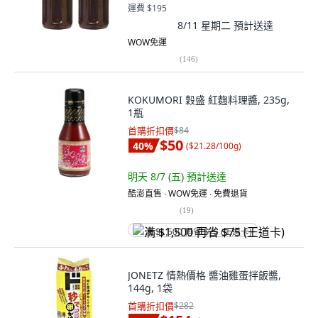
運費 $195
8/11 星期二
預計送達
WOW免運
(
146
)
KOKUMORI 穀盛 紅麴料理醬, 235g,
1瓶
首購折扣價
$84
$50
40
%
(
$21.28/100g
)
明天 8/7 (五)
預計送達
酷澎直售 ∙ WOW免運 ∙ 免費退貨
(
19
)
满 $1,500 再省 $75 (王道卡)
JONETZ 情熱價格 醬油雞蛋拌飯醬,
144g, 1袋
首購折扣價
$282