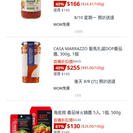
$166
40
%
(
$24.41/100g
)
運費 $195
8/10 星期一
預計送達
WOW免運
(
163
)
CASA MARRAZZO 聖馬扎諾DOP番茄
醬, 300g, 1個
首購折扣價
$425
$255
40
%
(
$85.00/100g
)
運費 $195
後天 8/8 (六)
預計送達
WOW免運
(
35
)
海底撈 番茄味火鍋醬 5入, 1個, 500g
首購折扣價
$338
$130
61
%
(
$26.00/100g
)
運費 $195