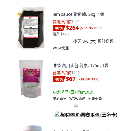
iam sauce 燉雞醬, 2kg, 1個
首購折扣價
$441
$264
40
%
(
$13.20/100g
)
運費 $195
後天 8/8 (六)
預計送達
WOW免運
味榮 萬用滷包 純素, 175g, 1袋
首購折扣價
$112
$67
40
%
(
$38.29/100g
)
明天 8/7 (五)
預計送達
酷澎直售 ∙ WOW免運 ∙ 免費退貨
(
2
)
满 $1,500 再省 $75 (王道卡)