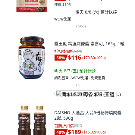
運費 $195
後天 8/8 (六)
預計送達
WOW免運
(
3455
)
醬王殿 精選麻辣醬 素食可, 165g, 1罐
折扣後價格
$278
$116
58
%
(
$70.30/100g
)
明天 8/7 (五)
預計送達
酷澎直售 ∙ WOW免運 ∙ 免費退貨
(
7
)
满 $1,500 再省 $75 (王道卡)
DAISHO 大逸昌 大蒜5倍秘傳燒肉醬,
2罐, 590g
首購折扣價
$315
$189
40
%
(
$16.02/100g
)