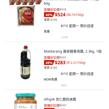
60g
首購折扣價
$976
$524
46
%
(
$8.73/100g
)
運費 $195
8/10 星期一
預計送達
免運
(
119
)
Matdarang 蕎麥麵專用醬, 2.3kg, 1個
首購折扣價
$551
$283
48
%
(
$12.31/100g
)
運費 $195
8/10 星期一
預計送達
WOW免運
(
65
)
olhgok 杏仁脆粒抹醬
首購折扣價
$597