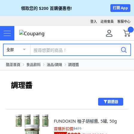
領取您的
$200
首購優惠卷!
打開 App
登入
註冊會員
客服中心
全部
酷澎首頁
食品飲料
油品/調味
調理醬
調理醬
篩選器
FUNDOKIN 柚子胡椒醬, 5罐, 50g
首購折扣價
$471