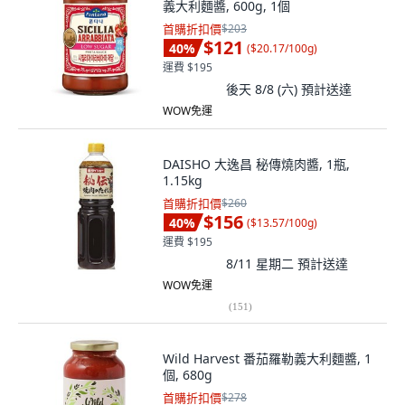
義大利麵醬, 600g, 1個
首購折扣價
$203
$121
40
%
(
$20.17/100g
)
運費 $195
後天 8/8 (六)
預計送達
WOW免運
DAISHO 大逸昌 秘傳燒肉醬, 1瓶,
1.15kg
首購折扣價
$260
$156
40
%
(
$13.57/100g
)
運費 $195
8/11 星期二
預計送達
WOW免運
(
151
)
Wild Harvest 番茄羅勒義大利麵醬, 1
個, 680g
首購折扣價
$278