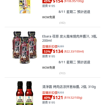
$154
45
%
(
$106.95/100g
)
運費 $195
8/11 星期二
預計送達
WOW免運
(
162
)
Ebara 荏原 炭火風味燒肉丼醬汁, 3瓶,
200ml
首購折扣價
$289
$134
53
%
(
$22.33/100ml
)
運費 $195
8/11 星期二
預計送達
WOW免運
(
312
)
清淨園 烤肉店涼拌蔥絲醬, 2個, 310g
首購折扣價
$203
$121
40
%
(
$19.52/100g
)
運費 $195