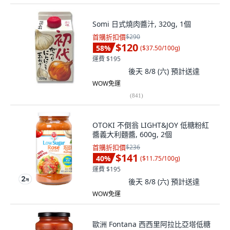
Somi 日式燒肉醬汁, 320g, 1個
首購折扣價
$290
$120
58
%
(
$37.50/100g
)
運費 $195
後天 8/8 (六)
預計送達
WOW免運
(
841
)
OTOKI 不倒翁 LIGHT&JOY 低糖粉紅
醬義大利麵醬, 600g, 2個
首購折扣價
$236
$141
40
%
(
$11.75/100g
)
運費 $195
後天 8/8 (六)
預計送達
WOW免運
歐洲 Fontana 西西里阿拉比亞塔低糖