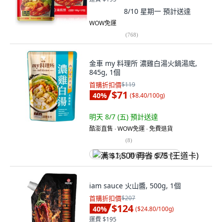
8/10 星期一
預計送達
WOW免運
(
768
)
金車 my 料理所 濃雞白湯火鍋湯底,
845g, 1個
首購折扣價
$119
$71
40
%
(
$8.40/100g
)
明天 8/7 (五)
預計送達
酷澎直售 ∙ WOW免運 ∙ 免費退貨
(
8
)
满 $1,500 再省 $75 (王道卡)
iam sauce 火山醬, 500g, 1個
首購折扣價
$207
$124
40
%
(
$24.80/100g
)
運費 $195