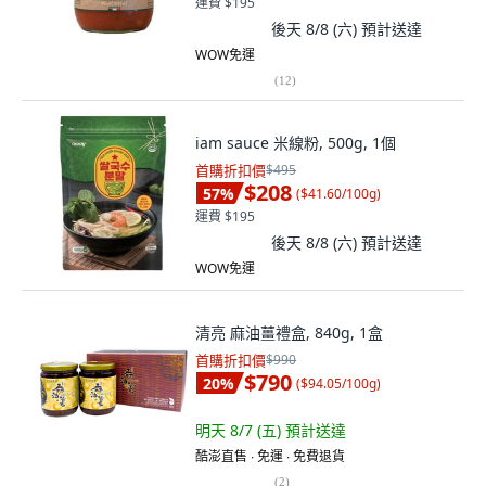
運費 $195
後天 8/8 (六)
預計送達
WOW免運
(
12
)
iam sauce 米線粉, 500g, 1個
首購折扣價
$495
$208
57
%
(
$41.60/100g
)
運費 $195
後天 8/8 (六)
預計送達
WOW免運
清亮 麻油薑禮盒, 840g, 1盒
首購折扣價
$990
$790
20
%
(
$94.05/100g
)
明天 8/7 (五)
預計送達
酷澎直售 ∙ 免運 ∙ 免費退貨
(
2
)