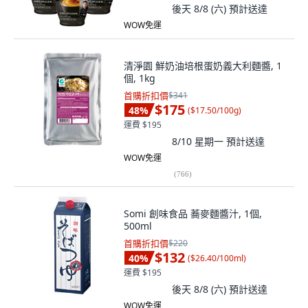
後天 8/8 (六)
預計送達
WOW免運
清淨園 鮮奶油培根蛋奶義大利麵醬, 1
個, 1kg
首購折扣價
$341
$175
48
%
(
$17.50/100g
)
運費 $195
8/10 星期一
預計送達
WOW免運
(
766
)
Somi 創味食品 蕎麥麵醬汁, 1個,
500ml
首購折扣價
$220
$132
40
%
(
$26.40/100ml
)
運費 $195
後天 8/8 (六)
預計送達
WOW免運