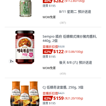
$282
40
%
(
$112.80/100g
)
運費 $195
8/11 星期二
預計送達
WOW免運
(
387
)
Sempio 膳府 低糖韓式辣炒豬肉醬料,
440g, 2個
首購折扣價
$328
$122
62
%
(
$13.86/100g
)
運費 $195
後天 8/8 (六)
預計送達
WOW免運
(
459
)
CJ 低糖奇波雷醬, 250g, 3個
首購折扣價
$421
$159
62
%
(
$21.20/100g
)
運費 $195