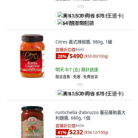
(
11
)
满 $1,500 再省 $75 (王道卡)
$4 酷澎幣回饋
Citres 義式辣椒醬, 980g, 1罐
首購折扣價
$690
$490
28
%
(
$50.00/100g
)
明天 8/7 (五)
預計送達
酷澎直售 ∙ 免運 ∙ 免費退貨
(
1
)
满 $1,500 再省 $75 (王道卡)
rustichella d'abruzzo 蕃茄羅勒義大
利麵醬, 680g, 1個
首購折扣價
$399
$232
41
%
(
$34.12/100g
)