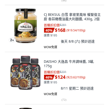
(
44
)
CJ BEKSUL 白雪 拿坡里風味 權聖俊主
廚 香蒜橄欖油義大利麵醬, 430g, 2個
首購折扣價
$281
$168
40
%
(
$19.54/100g
)
運費 $195
後天 8/8 (六)
預計送達
WOW免運
DAISHO 大逸昌 牛丼調味醬, 3罐,
175g
首購折扣價
$231
$124
46
%
(
$23.62/100g
)
運費 $195
8/11 星期二
預計送達
WOW免運
(
72
)