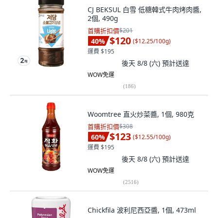
CJ BEKSUL 白雪 低糖韓式牛肉烤肉醬,
2個, 490g
首購折扣價
$201
$120
40
%
(
$12.25/100g
)
運費 $195
後天 8/8 (六)
預計送達
WOW免運
(
186
)
Woomtree 直火炒菜醬, 1個, 980克
首購折扣價
$308
$123
60
%
(
$12.55/100g
)
運費 $195
後天 8/8 (六)
預計送達
WOW免運
(
2516
)
Chickfila 波利尼西亞醬, 1個, 473ml