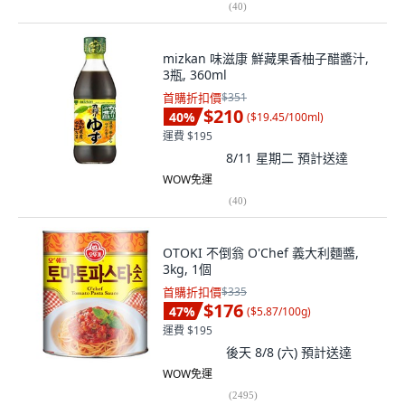
(
40
)
mizkan 味滋康 鮮藏果香柚子醋醬汁,
3瓶, 360ml
首購折扣價
$351
$210
40
%
(
$19.45/100ml
)
運費 $195
8/11 星期二
預計送達
WOW免運
(
40
)
OTOKI 不倒翁 O'Chef 義大利麵醬,
3kg, 1個
首購折扣價
$335
$176
47
%
(
$5.87/100g
)
運費 $195
後天 8/8 (六)
預計送達
WOW免運
(
2495
)