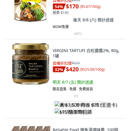
首購折扣價
$370
$170
54
%
(
$5.67/100g
)
運費 $195
後天 8/8 (六)
預計送達
WOW免運
(
457
)
VIRGINI TARTUFI 白松露醬2%, 80g,
1罐
首購折扣價
$620
$420
32
%
(
$525.00/100g
)
明天 8/7 (五)
預計送達
酷澎直售 ∙ 免運 ∙ 免費退貨
(
1
)
满 $1,500 再省 $75 (王道卡)
$15 酷澎幣回饋
Reliable Food 辣魚湯調味醬, 100個,