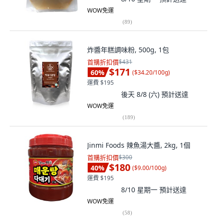
WOW免運
(
89
)
炸醬年糕調味粉, 500g, 1包
首購折扣價
$431
$171
60
%
(
$34.20/100g
)
運費 $195
後天 8/8 (六)
預計送達
WOW免運
(
189
)
Jinmi Foods 辣魚湯大醬, 2kg, 1個
首購折扣價
$300
$180
40
%
(
$9.00/100g
)
運費 $195
8/10 星期一
預計送達
WOW免運
(
58
)