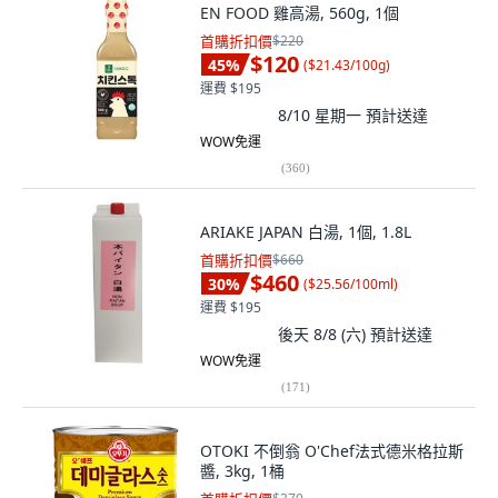
EN FOOD 雞高湯, 560g, 1個
首購折扣價
$220
$120
45
%
(
$21.43/100g
)
運費 $195
8/10 星期一
預計送達
WOW免運
(
360
)
ARIAKE JAPAN 白湯, 1個, 1.8L
首購折扣價
$660
$460
30
%
(
$25.56/100ml
)
運費 $195
後天 8/8 (六)
預計送達
WOW免運
(
171
)
OTOKI 不倒翁 O'Chef法式德米格拉斯
醬, 3kg, 1桶