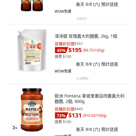
後天 8/8 (六)
預計送達
WOW免運
(
1022
)
清淨園 玫瑰義大利麵醬, 2kg, 1個
首購折扣價
$357
$195
45
%
(
$9.75/100g
)
運費 $195
後天 8/8 (六)
預計送達
WOW免運
(
12990
)
歐洲 Fontana 拿坡里番茄肉醬義大利
麵醬, 2個, 600g
首購折扣價
$469
$131
72
%
(
$10.92/100g
)
運費 $195
後天 8/8 (六)
預計送達