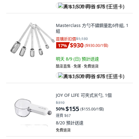
满 $1,500 再省 $75 (王道卡)
Masterclass 方勺不鏽鋼量匙6件組, 1
組
首購折扣價
$1,130
$930
17
%
(
$930.00/1個
)
明天 8/9 (日)
預計送達
酷澎直售 ∙ 免運 ∙ 免費退貨
满 $1,500 再省 $75 (王道卡)
JOY OF LIFE 可夾式米勺, 1個
$310
$155
50
%
(
$155.00/1個
)
運費 $67
8/20
預計送達
免費退貨