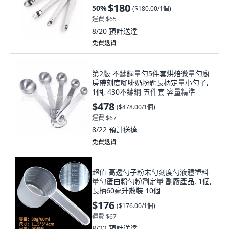
$180
50
%
(
$180.00/1個
)
運費 $65
8/20
預計送達
免費退貨
第2版 不鏽鋼量勺5件套烘焙微量勺廚
房帶刻度咖啡奶粉匙長柄定量小勺子,
1個, 430不鏽鋼 五件套 容量精準
$478
(
$478.00/1個
)
運費 $67
8/22
預計送達
免費退貨
超值 高透勺子粉末勺刻度勺液體塑料
量勺蛋白粉勺粉劑定量 副廠產品, 1個,
長柄60毫升散裝 10個
$176
(
$176.00/1個
)
運費 $67
8/22
預計送達