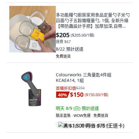
多功能糧勺廚房家用食品定量勺子米勺
舀面勺子五穀雜糧量勺, 1個, 全新升級
【帶防蟲設計手把】加厚加深,自帶防
蟲盒【棕色1個】可拆卸
$205
(
$205.00/1個
)
運費 $67
8/22
預計送達
免費退貨
Colourworks 三角量匙4件組
KCAEA14, 1組
首購折扣價
$250
$150
40
%
(
$150.00/1個
)
明天 8/9 (日)
預計送達
酷澎直售 ∙ WOW免運 ∙ 免費退貨
满 $1,500 再省 $75 (王道卡)