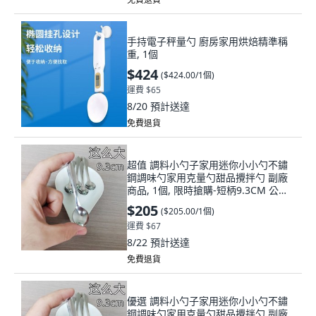
手持電子秤量勺 廚房家用烘焙精準稱
重, 1個
$424
(
$424.00/1個
)
運費 $65
8/20
預計送達
免費退貨
超值 調料小勺子家用迷你小小勺不鏽
鋼調味勺家用克量勺甜品攪拌勺 副廠
商品, 1個, 限時搶購-短柄9.3CM 公分 ,
調味勺-4支款 '不NO划算款'
$205
(
$205.00/1個
)
運費 $67
8/22
預計送達
免費退貨
優選 調料小勺子家用迷你小小勺不鏽
鋼調味勺家用克量勺甜品攪拌勺 副廠