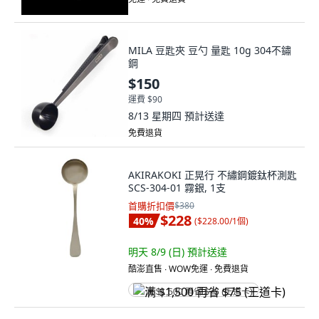
MILA 豆匙夾 豆勺 量匙 10g 304不鏽
鋼
$150
運費 $90
8/13 星期四
預計送達
免費退貨
AKIRAKOKI 正晃行 不繡鋼鍍鈦杯測匙
SCS-304-01 霧銀, 1支
首購折扣價
$380
$228
40
%
(
$228.00/1個
)
明天 8/9 (日)
預計送達
酷澎直售 ∙ WOW免運 ∙ 免費退貨
满 $1,500 再省 $75 (王道卡)