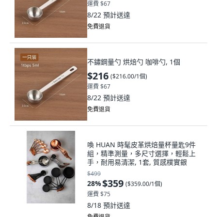
運費 $67
8/22
預計送達
免費退貨
不鏽鋼量勺 烘焙勺 咖啡勺, 1個
$216
(
$216.00/1個
)
運費 $67
8/22
預計送達
免費退貨
喚 HUAN 時髦皮革烘焙量杯量匙9件
組，精準測量，多尺寸選擇，輕鬆上
手，耐用易清潔, 1套, 質感樸實銀
$499
$359
28
%
(
$359.00/1個
)
運費 $75
8/18
預計送達
免費退貨