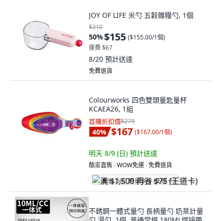
JOY OF LIFE 米勺 五穀雜糧勺, 1個
$310
$155
50
%
(
$155.00/1個
)
運費 $67
8/20
預計送達
免費退貨
Colourworks 四色雙頭量匙量杯
KCAEA26, 1組
首購折扣價
$279
$167
40
%
(
$167.00/1個
)
明天 8/9 (日)
預計送達
酷澎直售 ∙ WOW免運 ∙ 免費退貨
满 $1,500 再省 $75 (王道卡)
不銹鋼一體式量勺 長柄量勺 奶茶計量
勺 湯勺, 1個, 普通常規,180ML焊接帶