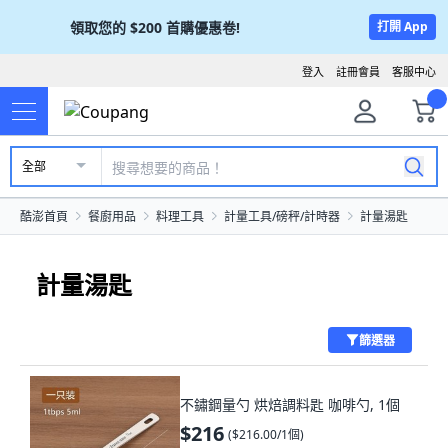
領取您的
$200
首購優惠卷!
打開 App
登入
註冊會員
客服中心
全部
酷澎首頁
餐廚用品
料理工具
計量工具/磅秤/計時器
計量湯匙
計量湯匙
篩選器
不鏽鋼量勺 烘焙調料匙 咖啡勺, 1個
$216
(
$216.00/1個
)