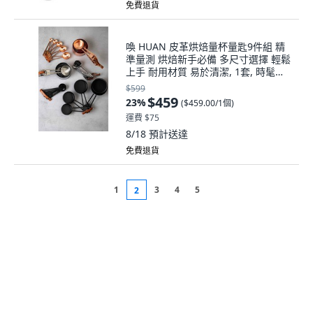
免費退貨
喚 HUAN 皮革烘焙量杯量匙9件組 精
準量測 烘焙新手必備 多尺寸選擇 輕鬆
上手 耐用材質 易於清潔, 1套, 時髦消
光黑
$599
$459
23
%
(
$459.00/1個
)
運費 $75
8/18
預計送達
免費退貨
1
3
4
5
2