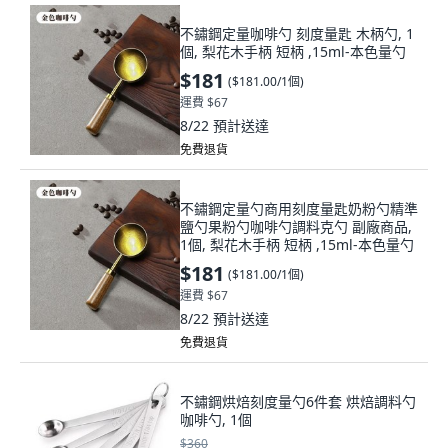
不鏽鋼定量咖啡勺 刻度量匙 木柄勺, 1
個, 梨花木手柄 短柄 ,15ml-本色量勺
$181
(
$181.00/1個
)
運費 $67
8/22
預計送達
免費退貨
不鏽鋼定量勺商用刻度量匙奶粉勺精準
鹽勺果粉勺咖啡勺調料克勺 副廠商品,
1個, 梨花木手柄 短柄 ,15ml-本色量勺
$181
(
$181.00/1個
)
運費 $67
8/22
預計送達
免費退貨
不鏽鋼烘焙刻度量勺6件套 烘焙調料勺
咖啡勺, 1個
$360