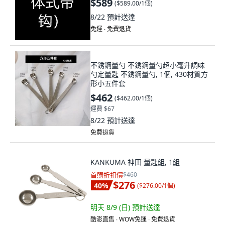
$589
(
$589.00/1個
)
8/22
預計送達
免運 ∙ 免費退貨
不銹鋼量勺 不銹鋼量勺超小毫升調味
勺定量匙 不銹鋼量勺, 1個, 430材質方
形小五件套
$462
(
$462.00/1個
)
運費 $67
8/22
預計送達
免費退貨
KANKUMA 神田 量匙組, 1組
首購折扣價
$460
$276
40
%
(
$276.00/1個
)
明天 8/9 (日)
預計送達
酷澎直售 ∙ WOW免運 ∙ 免費退貨