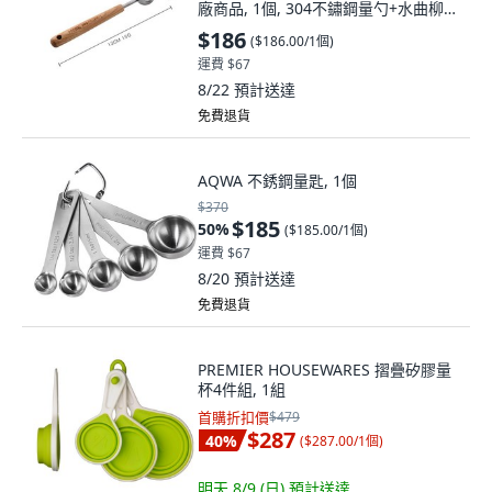
廠商品, 1個, 304不鏽鋼量勺+水曲柳木
手柄, 4ml 小號
$186
(
$186.00/1個
)
運費 $67
8/22
預計送達
免費退貨
AQWA 不銹鋼量匙, 1個
$370
$185
50
%
(
$185.00/1個
)
運費 $67
8/20
預計送達
免費退貨
PREMIER HOUSEWARES 摺疊矽膠量
杯4件組, 1組
首購折扣價
$479
$287
40
%
(
$287.00/1個
)
明天 8/9 (日)
預計送達