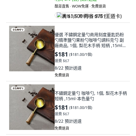
酷澎直售 ∙ WOW免運 ∙ 免費退貨
满 $1,500 再省 $75 (王道卡)
優選 不鏽鋼定量勺商用刻度量匙奶粉
勺精準鹽勺果粉勺咖啡勺調料克勺 副
廠商品, 1個, 梨花木手柄 短柄 ,15ml-
本色量勺
$181
(
$181.00/1個
)
運費 $67
8/22
預計送達
免費退貨
不鏽鋼定量勺 咖啡勺, 1個, 梨花木手柄
短柄 ,15ml-本色量勺
$181
(
$181.00/1個
)
運費 $67
8/22
預計送達
免費退貨