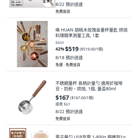
8/22
預計送達
免費退貨
喚 HUAN 胡桃木玫瑰金量杯量匙 烘焙
料理精準測量工具, 1套
$899
$519
42
%
(
$519.00/1個
)
8/18
預計送達
免運 ∙ 免費退貨
不銹鋼量杯 長柄計量勺 適用於咖啡
豆、奶粉、烘焙, 1個, 量盃80ml
$167
(
$167.00/1個
)
運費 $67
8/22
預計送達
免費退貨
電子量勺 USB充電 1-800g 精確到1g,