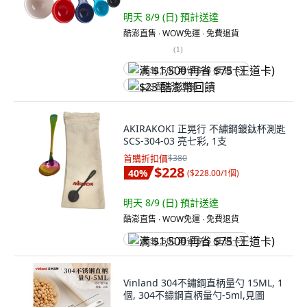
明天 8/9 (日)
預計送達
酷澎直售 ∙ WOW免運 ∙ 免費退貨
(
1
)
满 $1,500 再省 $75 (王道卡)
$23 酷澎幣回饋
AKIRAKOKI 正晃行 不繡鋼鍍鈦杯測匙
SCS-304-03 亮七彩, 1支
首購折扣價
$380
$228
40
%
(
$228.00/1個
)
明天 8/9 (日)
預計送達
酷澎直售 ∙ WOW免運 ∙ 免費退貨
满 $1,500 再省 $75 (王道卡)
Vinland 304不鏽鋼直柄量勺 15ML, 1
個, 304不鏽鋼直柄量勺-5ml,見圖