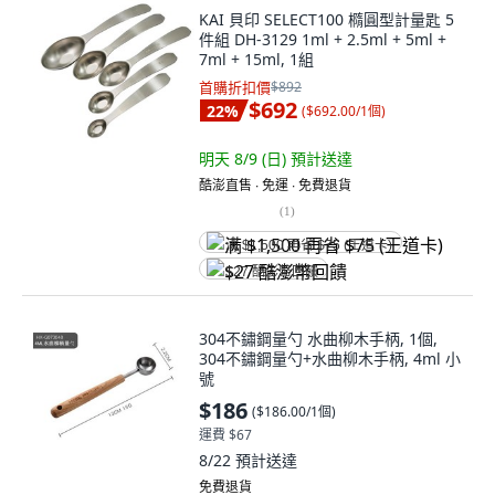
KAI 貝印 SELECT100 橢圓型計量匙 5
件組 DH-3129 1ml + 2.5ml + 5ml +
7ml + 15ml, 1組
首購折扣價
$892
$692
22
%
(
$692.00/1個
)
明天 8/9 (日)
預計送達
酷澎直售 ∙ 免運 ∙ 免費退貨
(
1
)
满 $1,500 再省 $75 (王道卡)
$27 酷澎幣回饋
304不鏽鋼量勺 水曲柳木手柄, 1個,
304不鏽鋼量勺+水曲柳木手柄, 4ml 小
號
$186
(
$186.00/1個
)
運費 $67
8/22
預計送達
免費退貨