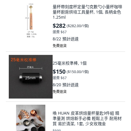
量杯帶刻度杯定量勺克數勺小量杯咖啡
量杯廚房烘培工具量杯, 1個, 長柄金色
1.25ml
$282
(
$282.00/1個
)
運費 $67
8/22
預計送達
免費退貨
25毫米校準棒, 1個
$150
(
$150.00/1個
)
運費 $67
8/20
預計送達
免費退貨
喚 HUAN 皮革烘焙量杯量匙9件組 精
準量測 烘焙新手必備 輕鬆上手 耐用材
質 易於清潔, 1套, 少女玫瑰金
$599