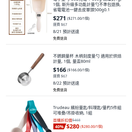
1個, 新升級多功能計量勺不準包退換,
省電電池一鍵去皮單頭500g0.1
$271
(
$271.00/1個
)
運費 $67
8/21
預計送達
免費退貨
不銹鋼量杯 木柄刻度量勺 適用於烘焙
計量, 1個, 量盃80ml
$166
(
$166.00/1個
)
運費 $67
8/22
預計送達
免費退貨
Trudeau 繽紛量匙/料理匙/量杓5件組
可堆疊/吊掛收納, 1組
首購折扣價
$468
$280
40
%
(
$280.00/1個
)