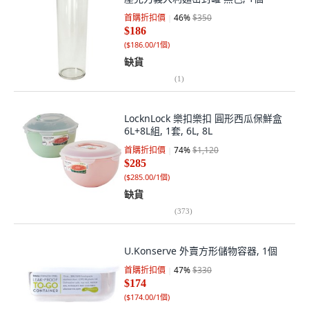
首購折扣價
46
%
$350
$186
(
$186.00/1個
)
缺貨
(
1
)
LocknLock 樂扣樂扣 圓形西瓜保鮮盒
6L+8L組, 1套, 6L, 8L
首購折扣價
74
%
$1,120
$285
(
$285.00/1個
)
缺貨
(
373
)
U.Konserve 外賣方形儲物容器, 1個
首購折扣價
47
%
$330
$174
(
$174.00/1個
)