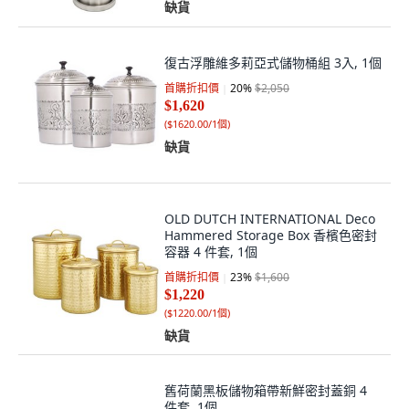
缺貨
復古浮雕維多莉亞式儲物桶組 3入, 1個
首購折扣價
20
%
$2,050
$1,620
(
$1620.00/1個
)
缺貨
OLD DUTCH INTERNATIONAL Deco
Hammered Storage Box 香檳色密封
容器 4 件套, 1個
首購折扣價
23
%
$1,600
$1,220
(
$1220.00/1個
)
缺貨
舊荷蘭黑板儲物箱帶新鮮密封蓋銅 4
件套, 1個