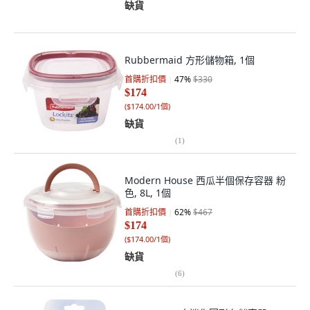
缺貨
Rubbermaid 方形儲物箱, 1個
首購折扣價
47
%
$330
$174
(
$174.00/1個
)
缺貨
(
1
)
Modern House 西瓜半個保存容器 粉
色, 8L, 1個
首購折扣價
62
%
$467
$174
(
$174.00/1個
)
缺貨
(
6
)