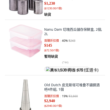
$1,230
(
$1230.00/1個
)
缺貨
Nanu Dam 切塊西瓜儲存保鮮盒, 2個,
2L
首購折扣價
40
%
$243
$145
(
$72.50/1個
)
暫時缺貨
(
744
)
满 $1,500 再省 $75 (王道卡)
Old Dutch 皮克斯塔可堆疊不鏽鋼酒
吧4件組, 1個
首購折扣價
19
%
$3,660
$2,940
(
$2940.00/1個
)