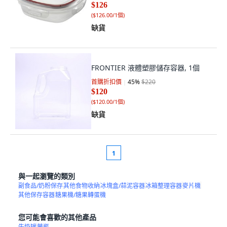
$126
(
$126.00/1個
)
缺貨
FRONTIER 液體塑膠儲存容器, 1個
首購折扣價
45
%
$220
$120
(
$120.00/1個
)
缺貨
1
與一起瀏覽的類別
副食品/奶粉保存
其他食物收納
冰塊盒/蒜泥容器
冰箱整理容器
麥片機
其他保存容器
糖果機/糖果轉蛋機
您可能會喜歡的其他產品
牛奶罐
藥瓶