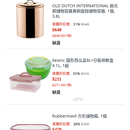
OLD DUTCH INTERNATIONAL 拋光
銅儲物容器黃銅旋鈕儲物容器, 1個,
3.8L
首購折扣價
31
%
$940
$640
(
$640.00/1個
)
缺貨
Xeonic 圓形西瓜盆8L+分裝保鮮盒
4.1L, 1組
首購折扣價
65
%
$616
$211
(
$211.00/1個
)
缺貨
(
1275
)
Rubbermaid 方形儲物箱, 1個
首購折扣價
38
%
$760
$470