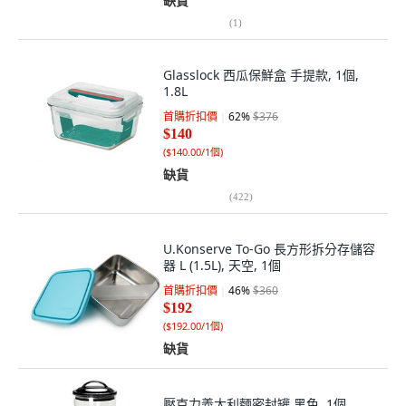
缺貨
(
1
)
Glasslock 西瓜保鮮盒 手提款, 1個,
1.8L
首購折扣價
62
%
$376
$140
(
$140.00/1個
)
缺貨
(
422
)
U.Konserve To-Go 長方形拆分存儲容
器 L (1.5L), 天空, 1個
首購折扣價
46
%
$360
$192
(
$192.00/1個
)
缺貨
壓克力義大利麵密封罐 黑色, 1個