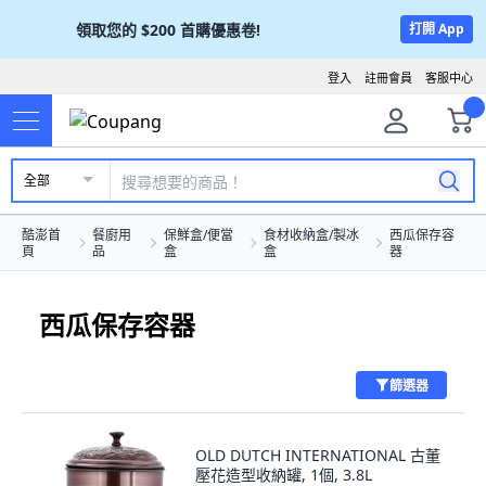
領取您的
$200
首購優惠卷!
打開 App
登入
註冊會員
客服中心
全部
酷澎首
餐廚用
保鮮盒/便當
食材收納盒/製冰
西瓜保存容
頁
品
盒
盒
器
西瓜保存容器
篩選器
OLD DUTCH INTERNATIONAL 古董
壓花造型收納罐, 1個, 3.8L