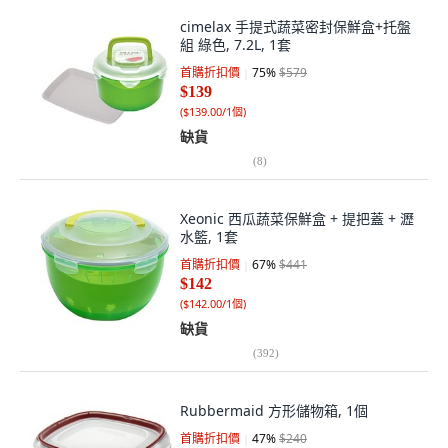
cimelax 手提式蔬菜密封保鮮盒+托盤
組 綠色, 7.2L, 1套
首購折扣價
75
%
$579
$139
(
$139.00/1個
)
缺貨
(
8
)
Xeonic 西瓜蔬菜保鮮盒 + 提把蓋 + 瀝
水籃, 1套
首購折扣價
67
%
$441
$142
(
$142.00/1個
)
缺貨
(
392
)
Rubbermaid 方形儲物箱, 1個
首購折扣價
47
%
$240