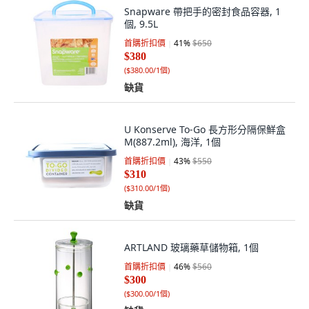
Snapware 帶把手的密封食品容器, 1
個, 9.5L
首購折扣價
41
%
$650
$380
(
$380.00/1個
)
缺貨
U Konserve To-Go 長方形分隔保鮮盒
M(887.2ml), 海洋, 1個
首購折扣價
43
%
$550
$310
(
$310.00/1個
)
缺貨
ARTLAND 玻璃藥草儲物箱, 1個
首購折扣價
46
%
$560
$300
(
$300.00/1個
)