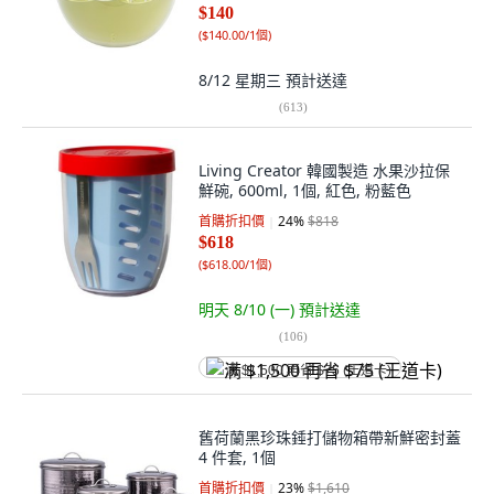
$140
(
$140.00/1個
)
8/12 星期三
預計送達
(
613
)
Living Creator 韓國製造 水果沙拉保
鮮碗, 600ml, 1個, 紅色, 粉藍色
首購折扣價
24
%
$818
$618
(
$618.00/1個
)
明天 8/10 (一)
預計送達
(
106
)
满 $1,500 再省 $75 (王道卡)
舊荷蘭黑珍珠錘打儲物箱帶新鮮密封蓋
4 件套, 1個
首購折扣價
23
%
$1,610