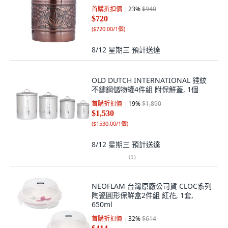
首購折扣價
23
%
$940
$720
(
$720.00/1個
)
8/12 星期三
預計送達
OLD DUTCH INTERNATIONAL 錘紋
不鏽鋼儲物罐4件組 附保鮮蓋, 1個
首購折扣價
19
%
$1,890
$1,530
(
$1530.00/1個
)
8/12 星期三
預計送達
(
1
)
NEOFLAM 台灣原廠公司貨 CLOC系列
陶瓷圓形保鮮盒2件組 紅花, 1套,
650ml
首購折扣價
32
%
$614