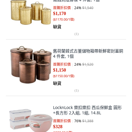
首購折扣價
24
%
$1,540
$1,170
(
$1170.00/1個
)
缺貨
(
1
)
舊荷蘭錘式古董儲物箱帶新鮮密封蓋銅
4 件套, 1個
首購折扣價
24
%
$1,520
$1,150
(
$1150.00/1個
)
缺貨
(
1
)
LocknLock 樂扣樂扣 西瓜保鮮盒 圓形
+長方形 2入組, 1組, 14.8L
首購折扣價
76
%
$1,388
$328