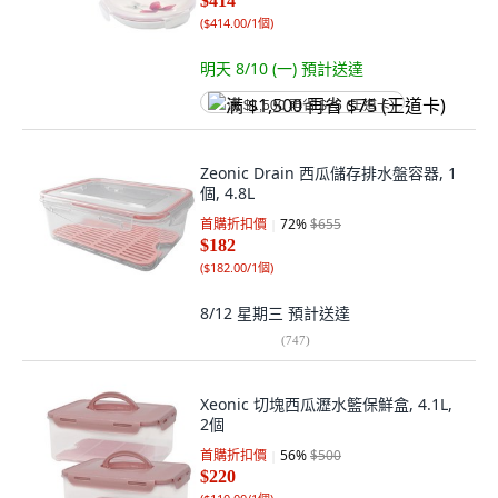
$414
(
$414.00/1個
)
明天 8/10 (一)
預計送達
满 $1,500 再省 $75 (王道卡)
Zeonic Drain 西瓜儲存排水盤容器, 1
個, 4.8L
首購折扣價
72
%
$655
$182
(
$182.00/1個
)
8/12 星期三
預計送達
(
747
)
Xeonic 切塊西瓜瀝水籃保鮮盒, 4.1L,
2個
首購折扣價
56
%
$500
$220