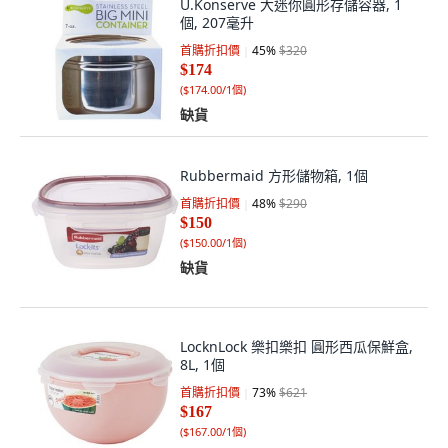
U.Konserve 大迷你圓形存儲容器, 1
個, 207毫升
首購折扣價
45
%
$320
$174
(
$174.00/1個
)
缺貨
Rubbermaid 方形儲物箱, 1個
首購折扣價
48
%
$290
$150
(
$150.00/1個
)
缺貨
LocknLock 樂扣樂扣 圓形西瓜保鮮盒,
8L, 1個
首購折扣價
73
%
$621
$167
(
$167.00/1個
)