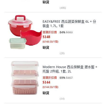
缺貨
(
406
)
EASY&FREE 西瓜蔬菜保鮮盒 6L + 分
裝盒 1.7L, 1套
首購折扣價
84
%
$983
$148
(
$148.00/1個
)
缺貨
(
28
)
Modern House 西瓜保鮮盒 瀝水籃 +
托盤 2件組, 1套, 2L
首購折扣價
69
%
$467
$144
(
$144.00/1個
)
缺貨
(
14
)