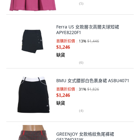
(
5
)
Ferra US 女款層次高爾夫球短裙
APYE8220F1
首購折扣價
13
%
$1,446
$1,246
缺貨
(
6
)
BMU 女式腰部白色裹身裙 ASBU4071
首購折扣價
31
%
$1,826
$1,246
缺貨
(
4
)
GREENJOY 女款格紋魚尾褲裙
GF17WQ31W