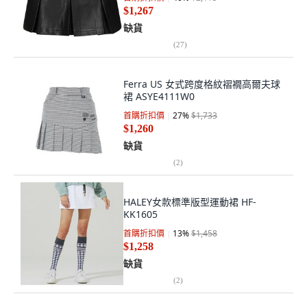
$1,267
缺貨
(
27
)
Ferra US 女式跨度格紋褶襉高爾夫球
裙 ASYE4111W0
首購折扣價
27
%
$1,733
$1,260
缺貨
(
2
)
HALEY女款標準版型運動裙 HF-
KK1605
首購折扣價
13
%
$1,458
$1,258
缺貨
(
2
)