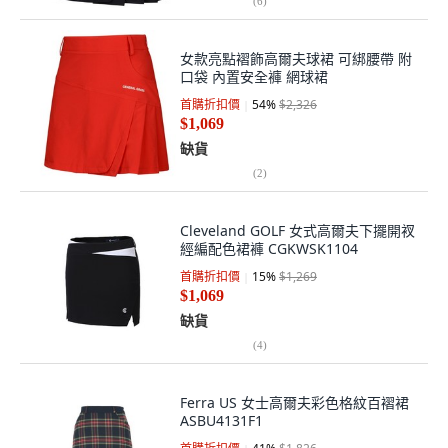
(
6
)
女款亮點褶飾高爾夫球裙 可綁腰帶 附
口袋 內置安全褲 網球裙
首購折扣價
54
%
$2,326
$1,069
缺貨
(
2
)
Cleveland GOLF 女式高爾夫下擺開衩
經編配色裙褲 CGKWSK1104
首購折扣價
15
%
$1,269
$1,069
缺貨
(
4
)
Ferra US 女士高爾夫彩色格紋百褶裙
ASBU4131F1