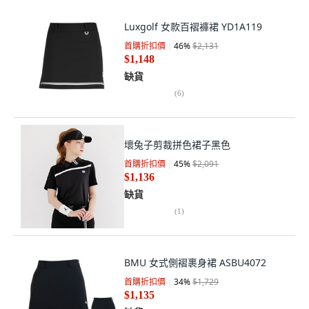
Luxgolf 女款百褶褲裙 YD1A119
首購折扣價
46
%
$2,131
$1,148
缺貨
(
6
)
壞兔子剪裁拼色裙子黑色
首購折扣價
45
%
$2,091
$1,136
缺貨
(
1
)
BMU 女式側褶裹身裙 ASBU4072
首購折扣價
34
%
$1,729
$1,135