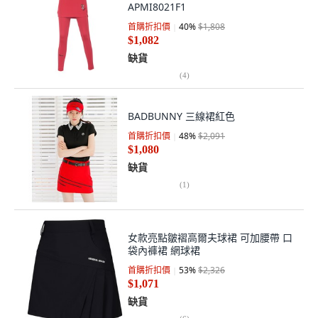
APMI8021F1
首購折扣價
40
%
$1,808
$1,082
缺貨
(
4
)
BADBUNNY 三線裙紅色
首購折扣價
48
%
$2,091
$1,080
缺貨
(
1
)
女款亮點皺褶高爾夫球裙 可加腰帶 口
袋內褲裙 網球裙
首購折扣價
53
%
$2,326
$1,071
缺貨