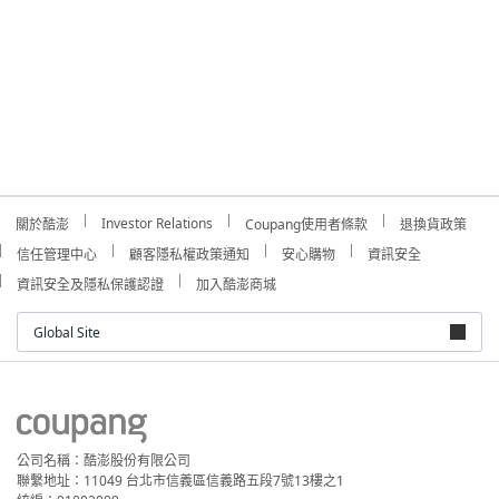
Investor Relations
關於酷澎
Coupang使用者條款
退換貨政策
信任管理中心
顧客隱私權政策通知
安心購物
資訊安全
資訊安全及隱私保護認證
加入酷澎商城
Global Site
公司名稱：酷澎股份有限公司
聯繫地址：11049 台北市信義區信義路五段7號13樓之1