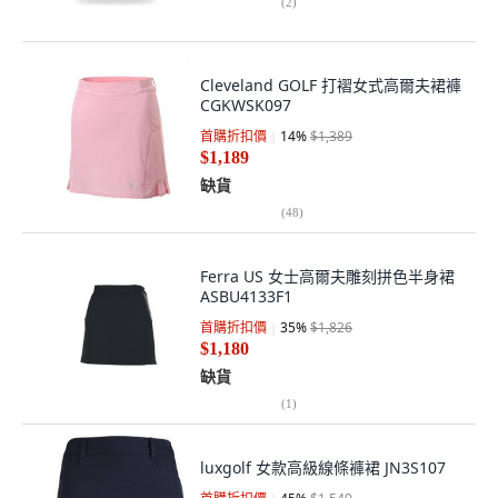
(
2
)
Cleveland GOLF 打褶女式高爾夫裙褲
CGKWSK097
首購折扣價
14
%
$1,389
$1,189
缺貨
(
48
)
Ferra US 女士高爾夫雕刻拼色半身裙
ASBU4133F1
首購折扣價
35
%
$1,826
$1,180
缺貨
(
1
)
luxgolf 女款高級線條褲裙 JN3S107