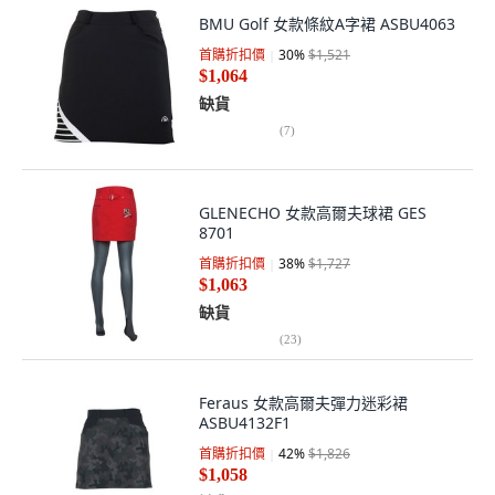
BMU Golf 女款條紋A字裙 ASBU4063
首購折扣價
30
%
$1,521
$1,064
缺貨
(
7
)
GLENECHO 女款高爾夫球裙 GES
8701
首購折扣價
38
%
$1,727
$1,063
缺貨
(
23
)
Feraus 女款高爾夫彈力迷彩裙
ASBU4132F1
首購折扣價
42
%
$1,826
$1,058