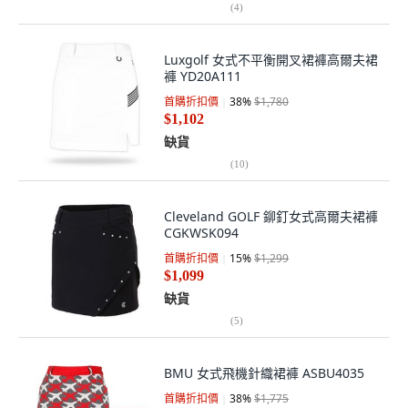
(
4
)
Luxgolf 女式不平衡開叉裙褲高爾夫裙
褲 YD20A111
首購折扣價
38
%
$1,780
$1,102
缺貨
(
10
)
Cleveland GOLF 鉚釘女式高爾夫裙褲
CGKWSK094
首購折扣價
15
%
$1,299
$1,099
缺貨
(
5
)
BMU 女式飛機針織裙褲 ASBU4035
首購折扣價
38
%
$1,775