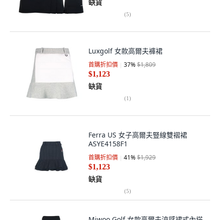
缺貨
(
5
)
Luxgolf 女款高爾夫褲裙
首購折扣價
37
%
$1,809
$1,123
缺貨
(
1
)
Ferra US 女子高爾夫豎線雙褶裙
ASYE4158F1
首購折扣價
41
%
$1,929
$1,123
缺貨
(
5
)
Miwoo Golf 女款高爾夫涼感裙式內搭