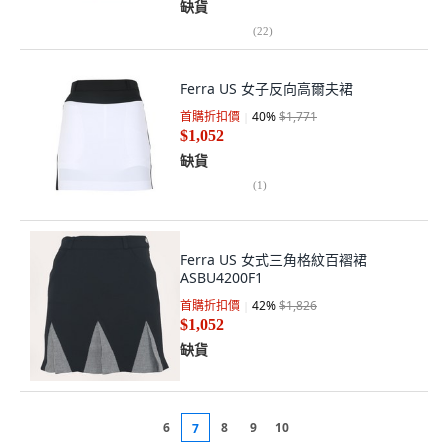
缺貨
(
22
)
Ferra US 女子反向高爾夫裙
首購折扣價
40
%
$1,771
$1,052
缺貨
(
1
)
Ferra US 女式三角格紋百褶裙
ASBU4200F1
首購折扣價
42
%
$1,826
$1,052
缺貨
6
8
9
10
7