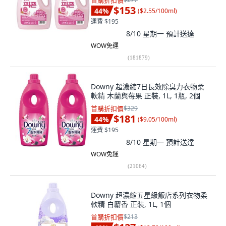
首購折扣價
$153
44
%
(
$2.55/100ml
)
運費 $195
8/10 星期一
預計送達
WOW免運
(
181879
)
Downy 超濃縮7日長效除臭力衣物柔
軟精 木蘭與莓果 正裝, 1L, 1瓶, 2個
首購折扣價
$329
$181
44
%
(
$9.05/100ml
)
運費 $195
8/10 星期一
預計送達
WOW免運
(
21064
)
Downy 超濃縮五星級飯店系列衣物柔
軟精 白麝香 正裝, 1L, 1個
首購折扣價
$213