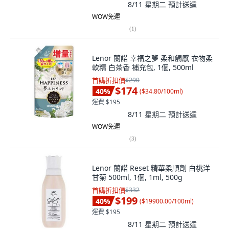
8/11 星期二
預計送達
WOW免運
(
1
)
Lenor 蘭諾 幸福之夢 柔和觸感 衣物柔
軟精 白茶香 補充包, 1個, 500ml
首購折扣價
$290
$174
40
%
(
$34.80/100ml
)
運費 $195
8/11 星期二
預計送達
WOW免運
(
3
)
Lenor 蘭諾 Reset 精華柔順劑 白桃洋
甘菊 500ml, 1個, 1ml, 500g
首購折扣價
$332
$199
40
%
(
$19900.00/100ml
)
運費 $195
8/11 星期二
預計送達