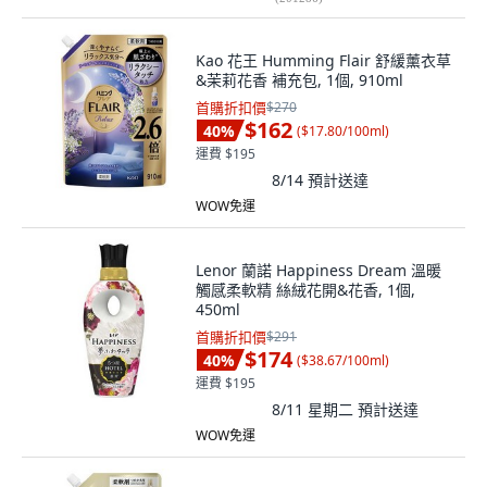
Kao 花王 Humming Flair 舒緩薰衣草
&茉莉花香 補充包, 1個, 910ml
首購折扣價
$270
$162
40
%
(
$17.80/100ml
)
運費 $195
8/14
預計送達
WOW免運
Lenor 蘭諾 Happiness Dream 溫暖
觸感柔軟精 絲絨花開&花香, 1個,
450ml
首購折扣價
$291
$174
40
%
(
$38.67/100ml
)
運費 $195
8/11 星期二
預計送達
WOW免運