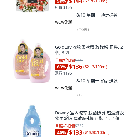
$144
58
%
(
$7.20/100ml
)
運費 $195
8/10 星期一
預計送達
WOW免運
(
47599
)
GoldLuv 衣物柔軟精 玫瑰粉 正裝, 2
個, 3.2L
首購折扣價
$376
$136
63
%
(
$2.13/100ml
)
運費 $195
8/10 星期一
預計送達
WOW免運
(
1
)
Downy 室內晾乾 殺菌除臭 超濃縮衣
物柔軟精 薄荷&柑橘 正裝, 1L, 1個
首購折扣價
$222
$133
40
%
(
$13.30/100ml
)