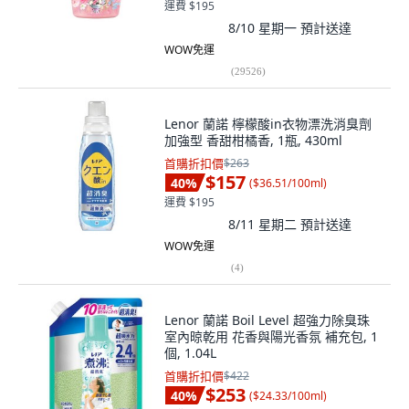
運費 $195
8/10 星期一
預計送達
WOW免運
(
29526
)
Lenor 蘭諾 檸檬酸in衣物漂洗消臭劑
加強型 香甜柑橘香, 1瓶, 430ml
首購折扣價
$263
$157
40
%
(
$36.51/100ml
)
運費 $195
8/11 星期二
預計送達
WOW免運
(
4
)
Lenor 蘭諾 Boil Level 超強力除臭珠
室內晾乾用 花香與陽光香氛 補充包, 1
個, 1.04L
首購折扣價
$422
$253
40
%
(
$24.33/100ml
)