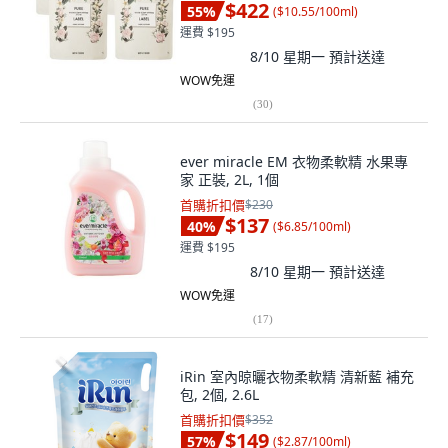
$422
55
%
(
$10.55/100ml
)
運費 $195
8/10 星期一
預計送達
WOW免運
(
30
)
ever miracle EM 衣物柔軟精 水果專
家 正裝, 2L, 1個
首購折扣價
$230
$137
40
%
(
$6.85/100ml
)
運費 $195
8/10 星期一
預計送達
WOW免運
(
17
)
iRin 室內晾曬衣物柔軟精 清新藍 補充
包, 2個, 2.6L
首購折扣價
$352
$149
57
%
(
$2.87/100ml
)