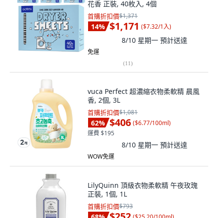
花香 正裝, 40枚入, 4個
首購折扣價
$1,371
$1,171
14
%
(
$7.32/1入
)
8/10 星期一
預計送達
免運
(
11
)
vuca Perfect 超濃縮衣物柔軟精 晨風
香, 2個, 3L
首購折扣價
$1,081
$406
62
%
(
$6.77/100ml
)
運費 $195
8/10 星期一
預計送達
WOW免運
LilyQuinn 頂級衣物柔軟精 午夜玫瑰
正裝, 1個, 1L
首購折扣價
$793
$252
68
%
(
$25.20/100ml
)