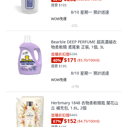
運費 $195
8/10 星期一
預計送達
WOW免運
(
22
)
Bearble DEEP PERFUME 超高濃縮衣
物柔軟精 鳶尾紫 正裝, 1個, 3L
首購折扣價
$286
$171
40
%
(
$5.70/100ml
)
運費 $195
8/10 星期一
預計送達
WOW免運
(
178
)
Herbmary 1848 衣物柔軟精瓶 蘭花山
丘 補充包, 1.6L, 2個
首購折扣價
$465
$152
67
%
(
$4.75/100ml
)