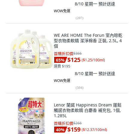
8/10 星期一
預計送達
WOW免運
(
207
)
WE ARE HOME The Forun 室內晾乾
型衣物柔軟精 潔淨棉香 正裝, 2.5L, 4
個
首購折扣價
$366
$125
65
%
(
$1.25/100ml
)
運費 $195
8/10 星期一
預計送達
WOW免運
(
504
)
Lenor 蘭諾 Happiness Dream 蓬鬆
觸感衣物柔軟精 白麝香 補充包, 1個,
1.285L
首購折扣價
$266
$159
40
%
(
$12.37/100ml
)