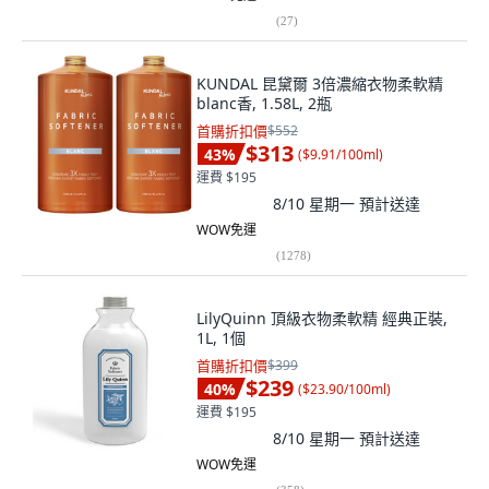
(
27
)
KUNDAL 昆黛爾 3倍濃縮衣物柔軟精
blanc香, 1.58L, 2瓶
首購折扣價
$552
$313
43
%
(
$9.91/100ml
)
運費 $195
8/10 星期一
預計送達
WOW免運
(
1278
)
LilyQuinn 頂級衣物柔軟精 經典正裝,
1L, 1個
首購折扣價
$399
$239
40
%
(
$23.90/100ml
)
運費 $195
8/10 星期一
預計送達
WOW免運