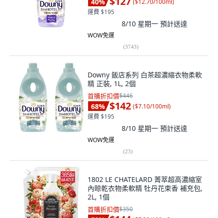
$127
40
%
(
$12.70/100ml
)
運費 $195
8/10 星期一
預計送達
WOW免運
(
3743
)
Downy 飯店系列 白茶超濃縮衣物柔軟
精 正裝, 1L, 2個
首購折扣價
$446
$142
68
%
(
$7.10/100ml
)
運費 $195
8/10 星期一
預計送達
WOW免運
(
23
)
1802 LE CHATELARD 菁萃超高濃縮室
內晾乾衣物柔軟精 牡丹花束香 補充包,
2L, 1個
首購折扣價
$350