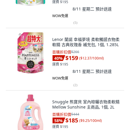
運費 $195
8/11 星期二
預計送達
WOW免運
(
5
)
Lenor 蘭諾 幸福夢境 柔軟觸感衣物柔
軟精 古典玫瑰香 補充包, 1個, 1.285L
首購折扣價
$266
$159
40
%
(
$12.37/100ml
)
運費 $195
8/11 星期二
預計送達
WOW免運
(
2
)
Snuggle 熊寶貝 室內晾曬衣物柔軟精
Mellow Sunshine 主商品, 1個, 2L
首購折扣價
$444
$185
58
%
(
$9.25/100ml
)
運費 $195