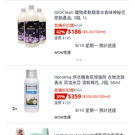
GIOClean 織物柔軟精香水香味神秘花
原創產品, 3個, 1L
首購折扣價
$326
$186
42
%
(
$6.20/100ml
)
運費 $195
8/10 星期一
預計送達
WOW免運
(
23
)
Horomia 烘衣機香氛增強劑 衣物洗滌
香水 荷洛米亞 清新棉花, 2個, 50ml
首購折扣價
$559
$359
35
%
(
$359.00/100ml
)
運費 $195
8/10 星期一
預計送達
WOW免運