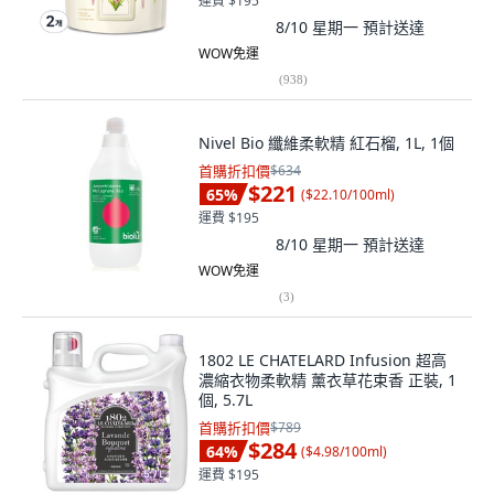
運費 $195
8/10 星期一
預計送達
WOW免運
(
938
)
Nivel Bio 纖維柔軟精 紅石榴, 1L, 1個
首購折扣價
$634
$221
65
%
(
$22.10/100ml
)
運費 $195
8/10 星期一
預計送達
WOW免運
(
3
)
1802 LE CHATELARD Infusion 超高
濃縮衣物柔軟精 薰衣草花束香 正裝, 1
個, 5.7L
首購折扣價
$789
$284
64
%
(
$4.98/100ml
)
運費 $195