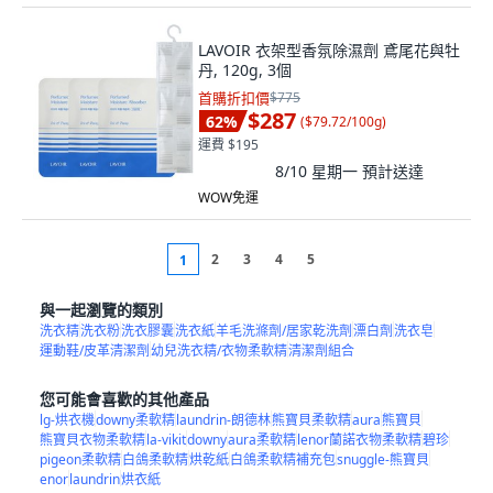
LAVOIR 衣架型香氛除濕劑 鳶尾花與牡
丹, 120g, 3個
首購折扣價
$775
$287
62
%
(
$79.72/100g
)
運費 $195
8/10 星期一
預計送達
WOW免運
2
3
4
5
1
與一起瀏覽的類別
洗衣精
洗衣粉
洗衣膠囊
洗衣紙
羊毛洗滌劑/居家乾洗劑
漂白劑
洗衣皂
運動鞋/皮革清潔劑
幼兒洗衣精/衣物柔軟精
清潔劑組合
您可能會喜歡的其他產品
lg-烘衣機
downy柔軟精
laundrin-朗德林
熊寶貝柔軟精
aura
熊寶貝
熊寶貝衣物柔軟精
la-vikit
downy
aura柔軟精
lenor蘭諾衣物柔軟精
碧珍
pigeon柔軟精
白鴿柔軟精
烘乾紙
白鴿柔軟精補充包
snuggle-熊寶貝
enor
laundrin
烘衣紙