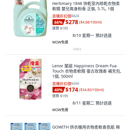
Herbmary 1848 快乾室內晾乾衣物柔
軟精 嬰兒爽身粉香 正裝, 5.7L, 1個
首購折扣價
$820
$278
66
%
(
$4.88/100ml
)
運費 $195
8/10 星期一
預計送達
WOW免運
(
161
)
Lenor 蘭諾 Happiness Dream Fua
Touch 衣物柔軟精 復古玫瑰香 補充包,
1個, 500ml
首購折扣價
$290
$174
40
%
(
$34.80/100ml
)
運費 $195
8/11 星期二
預計送達
WOW免運
GOWITH 烘衣機用衣物柔軟香氛紙 棉