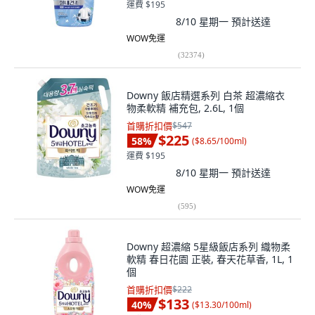
運費 $195
8/10 星期一
預計送達
WOW免運
(
32374
)
Downy 飯店精選系列 白茶 超濃縮衣
物柔軟精 補充包, 2.6L, 1個
首購折扣價
$547
$225
58
%
(
$8.65/100ml
)
運費 $195
8/10 星期一
預計送達
WOW免運
(
595
)
Downy 超濃縮 5星級飯店系列 織物柔
軟精 春日花園 正裝, 春天花草香, 1L, 1
個
首購折扣價
$222
$133
40
%
(
$13.30/100ml
)