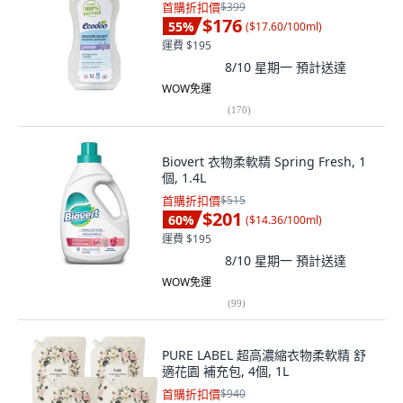
首購折扣價
$399
$176
55
%
(
$17.60/100ml
)
運費 $195
8/10 星期一
預計送達
WOW免運
(
170
)
Biovert 衣物柔軟精 Spring Fresh, 1
個, 1.4L
首購折扣價
$515
$201
60
%
(
$14.36/100ml
)
運費 $195
8/10 星期一
預計送達
WOW免運
(
99
)
PURE LABEL 超高濃縮衣物柔軟精 舒
適花園 補充包, 4個, 1L
首購折扣價
$940