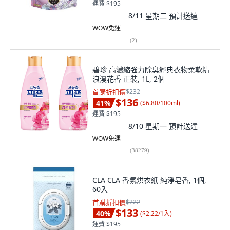
運費 $195
8/11 星期二
預計送達
WOW免運
(
2
)
碧珍 高濃縮強力除臭經典衣物柔軟精
浪漫花香 正裝, 1L, 2個
首購折扣價
$232
$136
41
%
(
$6.80/100ml
)
運費 $195
8/10 星期一
預計送達
WOW免運
(
38279
)
CLA CLA 香氛烘衣紙 純淨皂香, 1個,
60入
首購折扣價
$222
$133
40
%
(
$2.22/1入
)
運費 $195