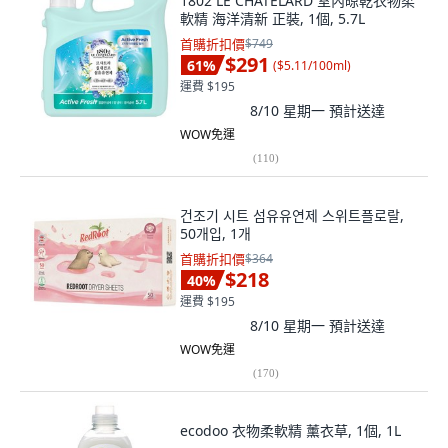
1802 LE CHATELARD 室內晾乾衣物柔
軟精 海洋清新 正裝, 1個, 5.7L
首購折扣價
$749
$291
61
%
(
$5.11/100ml
)
運費 $195
8/10 星期一
預計送達
WOW免運
(
110
)
건조기 시트 섬유유연제 스위트플로랄,
50개입, 1개
首購折扣價
$364
$218
40
%
運費 $195
8/10 星期一
預計送達
WOW免運
(
170
)
ecodoo 衣物柔軟精 薰衣草, 1個, 1L