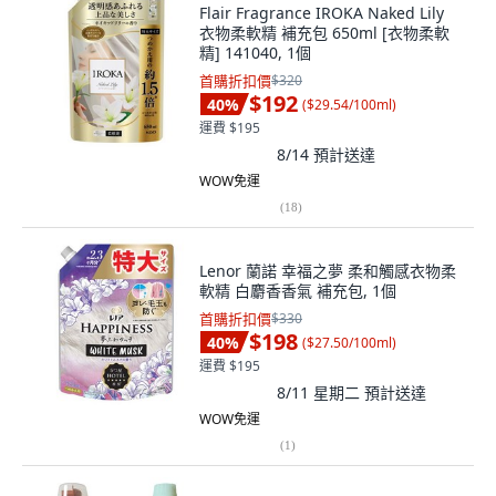
Flair Fragrance IROKA Naked Lily
衣物柔軟精 補充包 650ml [衣物柔軟
精] 141040, 1個
首購折扣價
$320
$192
40
%
(
$29.54/100ml
)
運費 $195
8/14
預計送達
WOW免運
(
18
)
Lenor 蘭諾 幸福之夢 柔和觸感衣物柔
軟精 白麝香香氣 補充包, 1個
首購折扣價
$330
$198
40
%
(
$27.50/100ml
)
運費 $195
8/11 星期二
預計送達
WOW免運
(
1
)