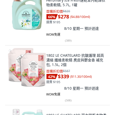
Herbmary Ice Fresh速乾室內乾燥衣
物柔軟精, 5.7L, 1罐
首購折扣價
$820
$278
66
%
(
$4.88/100ml
)
運費 $195
8/10 星期一
預計送達
WOW免運
(
389
)
1802 LE CHATELARD 抗皺護理 超高
濃縮 纖維柔軟精 麂皮與鬱金香 補充
包, 1.5L, 2個
首購折扣價
$587
$339
42
%
(
$11.30/100ml
)
運費 $195
8/10 星期一
預計送達
WOW免運
(
508
)