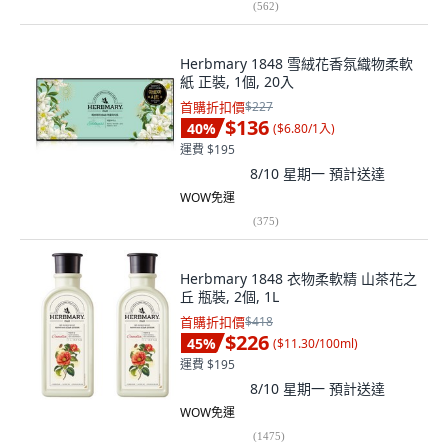
(
562
)
Herbmary 1848 雪絨花香氛織物柔軟
紙 正裝, 1個, 20入
首購折扣價
$227
$136
40
%
(
$6.80/1入
)
運費 $195
8/10 星期一
預計送達
WOW免運
(
375
)
Herbmary 1848 衣物柔軟精 山茶花之
丘 瓶裝, 2個, 1L
首購折扣價
$418
$226
45
%
(
$11.30/100ml
)
運費 $195
8/10 星期一
預計送達
WOW免運
(
1475
)