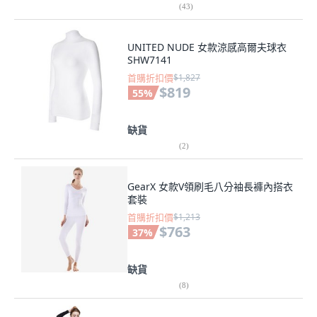
(
43
)
UNITED NUDE 女款涼感高爾夫球衣
SHW7141
首購折扣價
$1,827
$819
55
%
缺貨
(
2
)
GearX 女款V領刷毛八分袖長褲內搭衣
套裝
首購折扣價
$1,213
$763
37
%
缺貨
(
8
)