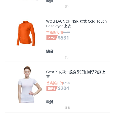
缺貨
(
1
)
WOLFLAUNCH NSR 女式 Cold Touch
Baselayer 上衣
首購折扣價
$731
$531
27
%
缺貨
(
9
)
Gear X 女款一般夏季短袖圓領內搭上
衣
首購折扣價
$500
$204
59
%
缺貨
(
88
)