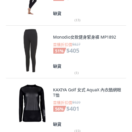
缺貨
(
13
)
Monodio女款健身緊身褲 MP1892
首購折扣價
$827
$405
51
%
缺貨
(
1
)
KAXIYA Golf 女式 AquaX 內衣酷網眼
T恤
首購折扣價
$929
$401
56
%
缺貨
(
15
)