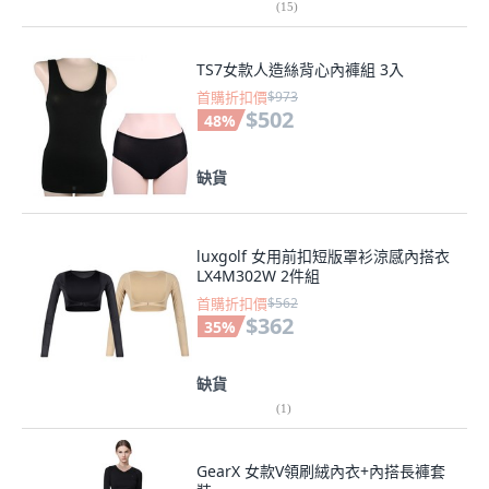
(
15
)
TS7女款人造絲背心內褲組 3入
首購折扣價
$973
$502
48
%
缺貨
luxgolf 女用前扣短版罩衫涼感內搭衣
LX4M302W 2件組
首購折扣價
$562
$362
35
%
缺貨
(
1
)
GearX 女款V領刷絨內衣+內搭長褲套