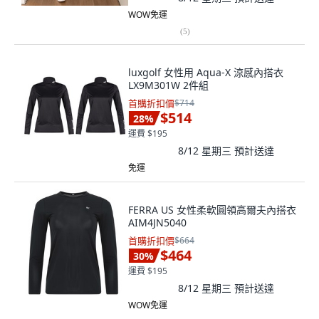
WOW免運
(
5
)
luxgolf 女性用 Aqua-X 涼感內搭衣
LX9M301W 2件組
首購折扣價
$714
$514
28
%
運費 $195
8/12 星期三
預計送達
免運
FERRA US 女性柔軟圓領高爾夫內搭衣
AIM4JN5040
首購折扣價
$664
$464
30
%
運費 $195
8/12 星期三
預計送達
WOW免運