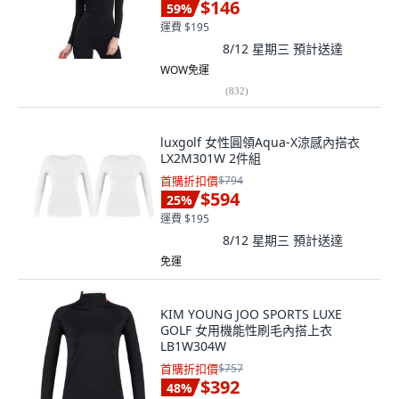
$146
59
%
運費 $195
8/12 星期三
預計送達
WOW免運
(
832
)
luxgolf 女性圓領Aqua-X涼感內搭衣
LX2M301W 2件組
首購折扣價
$794
$594
25
%
運費 $195
8/12 星期三
預計送達
免運
KIM YOUNG JOO SPORTS LUXE
GOLF 女用機能性刷毛內搭上衣
LB1W304W
首購折扣價
$757
$392
48
%