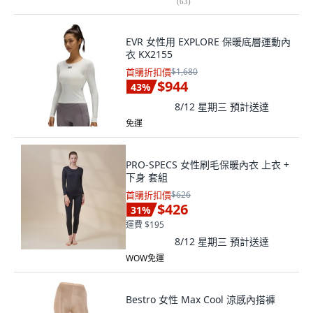
(
63
)
EVR 女性用 EXPLORE 保暖底層運動內
衣 KX2155
首購折扣價
$1,680
$944
43
%
8/12 星期三
預計送達
免運
PRO-SPECS 女性刷毛保暖內衣 上衣 +
下身 套組
首購折扣價
$626
$426
31
%
運費 $195
8/12 星期三
預計送達
WOW免運
Bestro 女性 Max Cool 涼感內搭褲