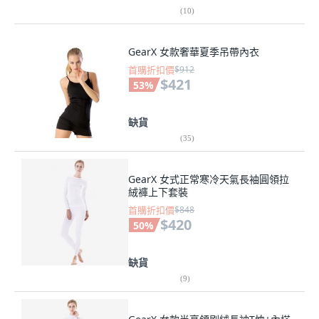
(
10
)
GearX 女款奢華夏季吊帶內衣
首購折扣價
$912
$421
53
%
缺貨
(
35
)
GearX 女式正常寒冷天氣長袖圓領拉
絨褲上下套裝
首購折扣價
$848
$420
50
%
缺貨
(
9
)