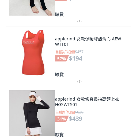
缺貨
(
1
)
applerind 女款保暖發熱背心 AEW-
WTT01
首購折扣價
$457
$194
57
%
缺貨
(
1
)
applerind 女款修身長袖高領上衣
HGSWTS01
首購折扣價
$639
$439
31
%
缺貨