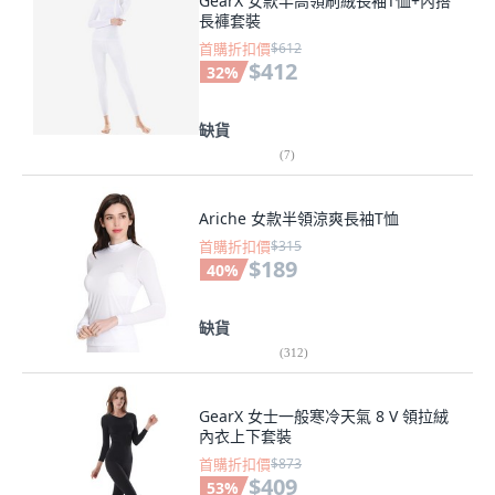
GearX 女款半高領刷絨長袖T恤+內搭
長褲套裝
首購折扣價
$612
$412
32
%
缺貨
(
7
)
Ariche 女款半領涼爽長袖T恤
首購折扣價
$315
$189
40
%
缺貨
(
312
)
GearX 女士一般寒冷天氣 8 V 領拉絨
內衣上下套裝
首購折扣價
$873
$409
53
%