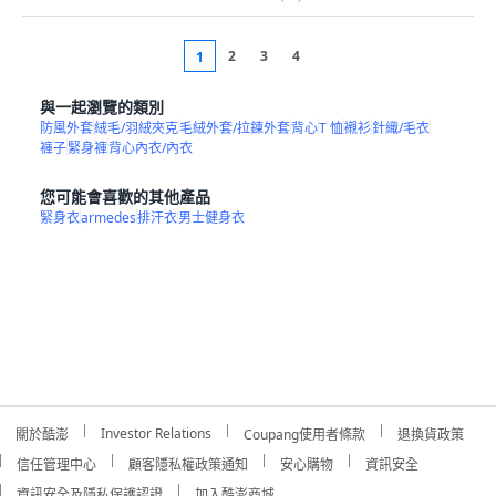
2
3
4
1
與一起瀏覽的類別
防風外套
絨毛/羽絨夾克
毛絨外套/拉鍊外套
背心
T 恤
襯衫
針織/毛衣
褲子
緊身褲
背心內衣/內衣
您可能會喜歡的其他產品
緊身衣
armedes
排汗衣
男士健身衣
Investor Relations
關於酷澎
Coupang使用者條款
退換貨政策
信任管理中心
顧客隱私權政策通知
安心購物
資訊安全
資訊安全及隱私保護認證
加入酷澎商城