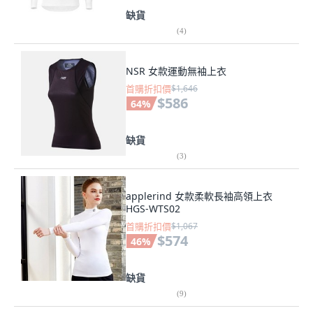
缺貨
(
4
)
NSR 女款運動無袖上衣
首購折扣價
$1,646
$586
64
%
缺貨
(
3
)
applerind 女款柔軟長袖高領上衣
HGS-WTS02
首購折扣價
$1,067
$574
46
%
缺貨
(
9
)