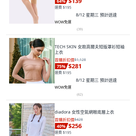
$139
64
%
運費 $195
8/12 星期三
預計送達
WOW免運
(
39
)
TECH SKIN 女款高爾夫短版罩衫短袖
上衣
首購折扣價
$1,128
$281
75
%
運費 $195
8/12 星期三
預計送達
WOW免運
(
62
)
diadora 女性空氣網眼底層上衣
首購折扣價
$428
$256
40
%
運費 $195