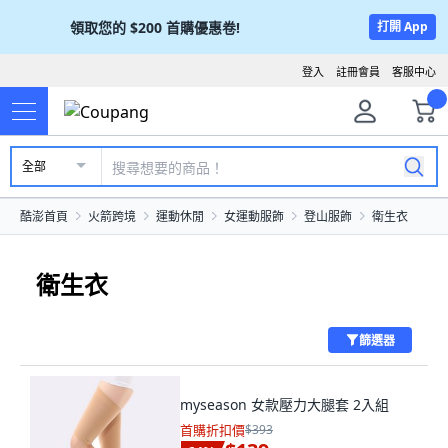
領取您的
$200
首購優惠卷!
打開 App
登入
註冊會員
客服中心
全部
酷澎首頁
火箭跨境
運動休閒
女運動服飾
登山服飾
衛生衣
衛生衣
篩選器
myseason 女款壓力大腿套 2入組
首購折扣價
$393