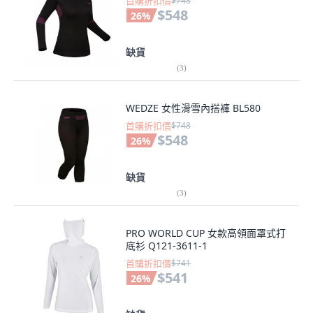
首購折扣價
$748
$548
26
%
缺貨
(
3
)
WEDZE 女性滑雪內搭褲 BL580
首購折扣價
$748
$548
26
%
缺貨
(
3
)
PRO WORLD CUP 女款高領面罩式打
底衫 Q121-3611-1
首購折扣價
$741
$541
26
%