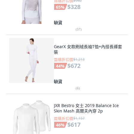
首購折扣價
$940
$328
65
%
缺貨
(
57
)
GearX 女款刷絨長袖T恤+內搭長褲套
裝
首購折扣價
$1,213
$672
44
%
缺貨
(
6
)
JXR Bestro 女士 2019 Balance Ice
Skin Mash 高爾夫內穿 2p
首購折扣價
$1,157
$617
46
%