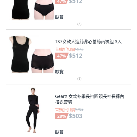
$512
47
%
缺貨
(
3
)
TS7女款人造絲背心蕾絲內褲組 3入
首購折扣價
$973
$512
47
%
缺貨
(
1
)
GearX 女款冬季長袖圓領長袖長褲內
搭衣套裝
首購折扣價
$703
$503
28
%
缺貨