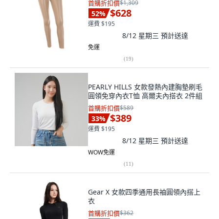
首購折扣價
$1,309
$628
52
%
運費 $195
8/12 星期三
預計送達
免運
(
19
)
PEARLY HILLS 女款發熱內建胸墊刷毛
圓領免穿內衣T恤 高爾夫內搭衣 2件組
首購折扣價
$589
$389
33
%
運費 $195
8/12 星期三
預計送達
WOW免運
(
11
)
Gear X 女款四季通用長袖圓領內搭上
衣
首購折扣價
$362