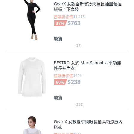
GearX 女款全新寒冷天氣長袖圓領拉
絨褲上下套裝
首購折扣價
$1,213
$763
37
%
缺貨
(
17
)
BESTRO 女式 Mac School 四季功能
性長袖內衣
首購折扣價
$604
$238
60
%
缺貨
(
138
)
Gear X 女款夏季網眼長袖高領涼感內
搭衣