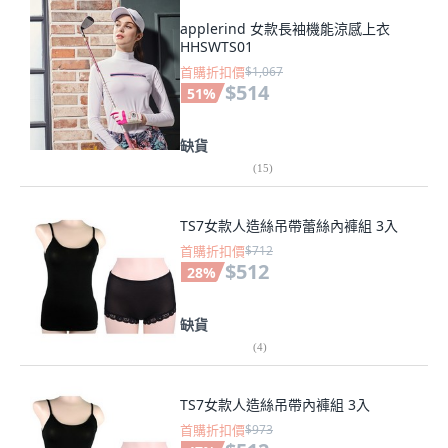
applerind 女款長袖機能涼感上衣
HHSWTS01
首購折扣價
$1,067
$514
51
%
缺貨
(
15
)
TS7女款人造絲吊帶蕾絲內褲組 3入
首購折扣價
$712
$512
28
%
缺貨
(
4
)
TS7女款人造絲吊帶內褲組 3入
首購折扣價
$973