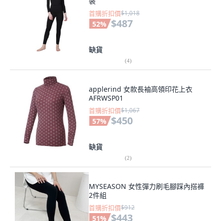
裝
首購折扣價
$1,018
$487
52
%
缺貨
(
4
)
applerind 女款長袖高領印花上衣
AFRWSP01
首購折扣價
$1,067
$450
57
%
缺貨
(
2
)
MYSEASON 女性彈力刷毛腳踩內搭褲
2件組
首購折扣價
$912
$443
51
%