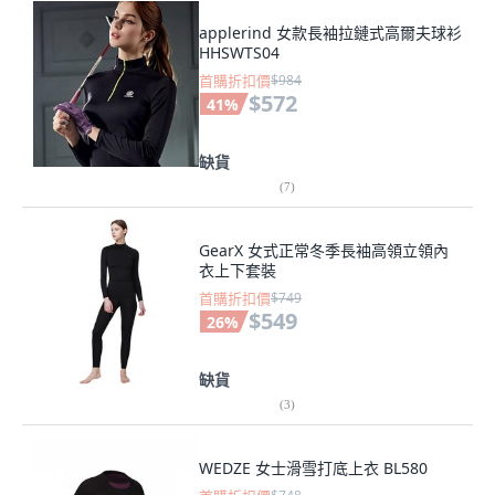
applerind 女款長袖拉鏈式高爾夫球衫
HHSWTS04
首購折扣價
$984
$572
41
%
缺貨
(
7
)
GearX 女式正常冬季長袖高領立領內
衣上下套裝
首購折扣價
$749
$549
26
%
缺貨
(
3
)
WEDZE 女士滑雪打底上衣 BL580