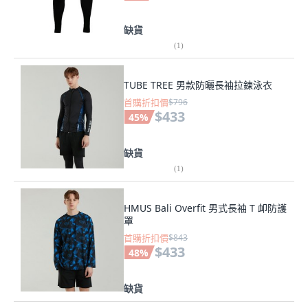
缺貨
(
1
)
TUBE TREE 男款防曬長袖拉鍊泳衣
首購折扣價
$796
$433
45
%
缺貨
(
1
)
HMUS Bali Overfit 男式長袖 T 卹防護
罩
首購折扣價
$843
$433
48
%
缺貨