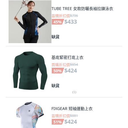
TUBE TREE 女款防曬長袖拉鍊泳衣
首購折扣價
$796
$433
45
%
缺貨
基底緊密打底上衣
首購折扣價
$854
$424
50
%
缺貨
(
1
)
FIXGEAR 短袖運動上衣
首購折扣價
$881
$424
51
%