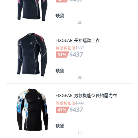
缺貨
(
2
)
FIXGEAR 長袖運動上衣
首購折扣價
$637
$437
31
%
缺貨
(
5
)
FIXGEAR 男款機能型長袖壓力衣
首購折扣價
$837
$437
47
%
缺貨
(
1
)