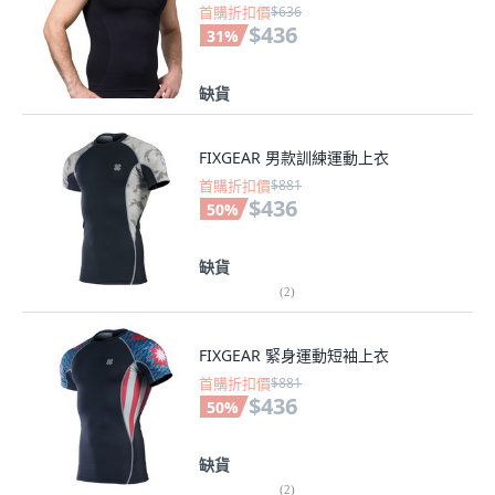
首購折扣價
$636
$436
31
%
缺貨
FIXGEAR 男款訓練運動上衣
首購折扣價
$881
$436
50
%
缺貨
(
2
)
FIXGEAR 緊身運動短袖上衣
首購折扣價
$881
$436
50
%
缺貨
(
2
)