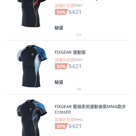
首購折扣價
$881
$421
52
%
缺貨
(
1
)
FIXGEAR 運動服
首購折扣價
$881
$421
52
%
缺貨
(
4
)
FIXGEAR 壓縮柔術運動後衛MMA跑步
CrossFit
首購折扣價
$942
$421
55
%