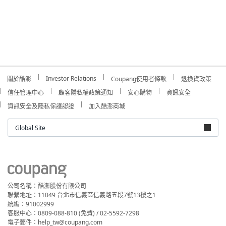
Investor Relations
關於酷澎
Coupang使用者條款
退換貨政策
信任管理中心
顧客隱私權政策通知
安心購物
資訊安全
資訊安全及隱私保護認證
加入酷澎商城
Global Site
公司名稱：酷澎股份有限公司
聯繫地址：11049 台北市信義區信義路五段7號13樓之1
統編：91002999
客服中心：0809-088-810 (免費) / 02-5592-7298
電子郵件：help_tw@coupang.com