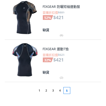
FIXGEAR 防曬短袖運動服
首購折扣價
$881
$421
52
%
缺貨
(
6
)
FIXGEAR 運動T恤
首購折扣價
$621
$421
32
%
缺貨
(
2
)
1
2
3
4
5