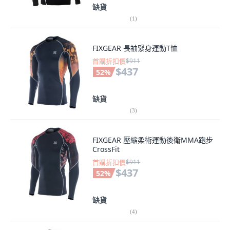
缺貨
(
1
)
FIXGEAR 長袖緊身運動T恤
首購折扣價
$911
$437
52
%
缺貨
(
3
)
FIXGEAR 壓縮柔術運動後衛MMA跑步
CrossFit
首購折扣價
$911
$437
52
%
缺貨
(
4
)