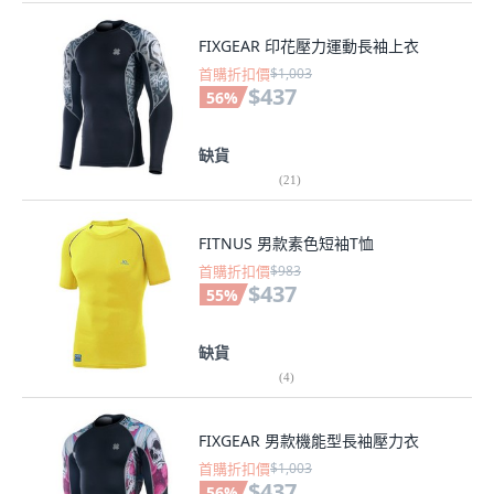
FIXGEAR 印花壓力運動長袖上衣
首購折扣價
$1,003
$437
56
%
缺貨
(
21
)
FITNUS 男款素色短袖T恤
首購折扣價
$983
$437
55
%
缺貨
(
4
)
FIXGEAR 男款機能型長袖壓力衣
首購折扣價
$1,003
$437
56
%