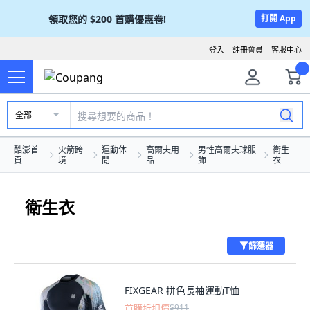
領取您的
$200
首購優惠卷!
打開 App
登入
註冊會員
客服中心
全部
酷澎首
火箭跨
運動休
高爾夫用
男性高爾夫球服
衛生
頁
境
閒
品
飾
衣
衛生衣
篩選器
FIXGEAR 拼色長袖運動T恤
首購折扣價
$911