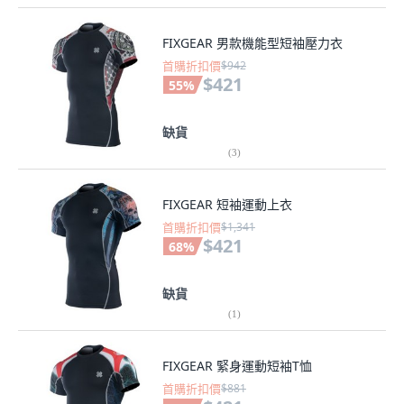
FIXGEAR 男款機能型短袖壓力衣
首購折扣價
$942
$421
55
%
缺貨
(
3
)
FIXGEAR 短袖運動上衣
首購折扣價
$1,341
$421
68
%
缺貨
(
1
)
FIXGEAR 緊身運動短袖T恤
首購折扣價
$881