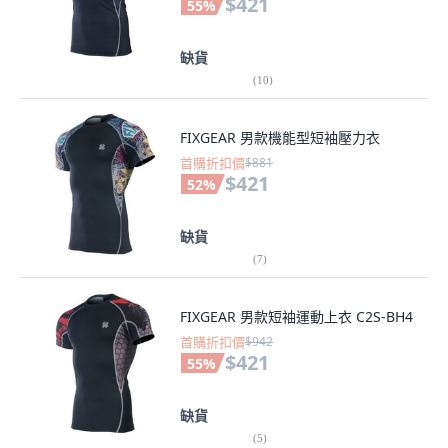
$421
55
%
缺貨
(
10
)
FIXGEAR 男款機能型短袖壓力衣
首購折扣價
$881
$421
52
%
缺貨
(
7
)
FIXGEAR 男款短袖運動上衣 C2S-BH4
首購折扣價
$942
$421
55
%
缺貨
(
5
)