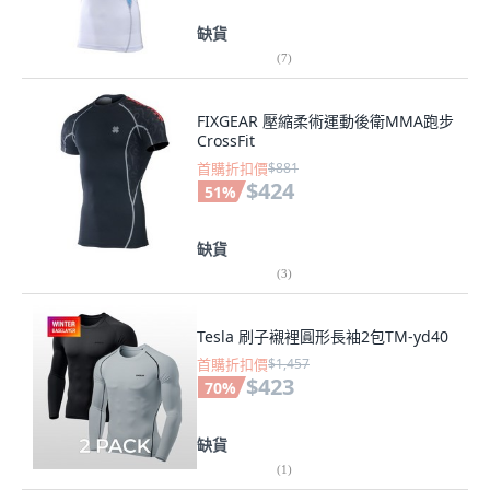
缺貨
(
7
)
FIXGEAR 壓縮柔術運動後衛MMA跑步
CrossFit
首購折扣價
$881
$424
51
%
缺貨
(
3
)
Tesla 刷子襯裡圓形長袖2包TM-yd40
首購折扣價
$1,457
$423
70
%
缺貨
(
1
)