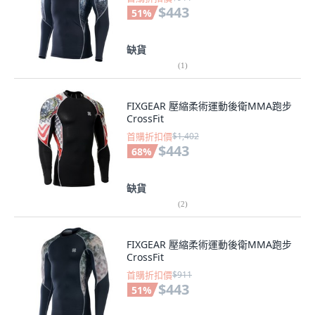
$443
51
%
缺貨
(
1
)
FIXGEAR 壓縮柔術運動後衛MMA跑步
CrossFit
首購折扣價
$1,402
$443
68
%
缺貨
(
2
)
FIXGEAR 壓縮柔術運動後衛MMA跑步
CrossFit
首購折扣價
$911
$443
51
%