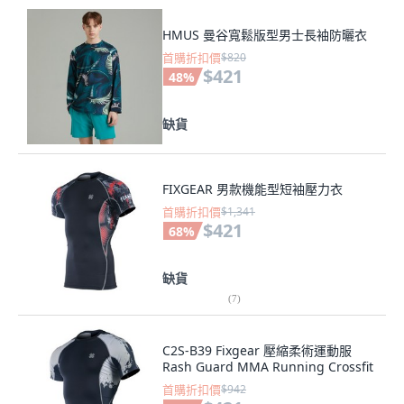
HMUS 曼谷寬鬆版型男士長袖防曬衣
首購折扣價
$820
$421
48
%
缺貨
FIXGEAR 男款機能型短袖壓力衣
首購折扣價
$1,341
$421
68
%
缺貨
(
7
)
C2S-B39 Fixgear 壓縮柔術運動服
Rash Guard MMA Running Crossfit
首購折扣價
$942