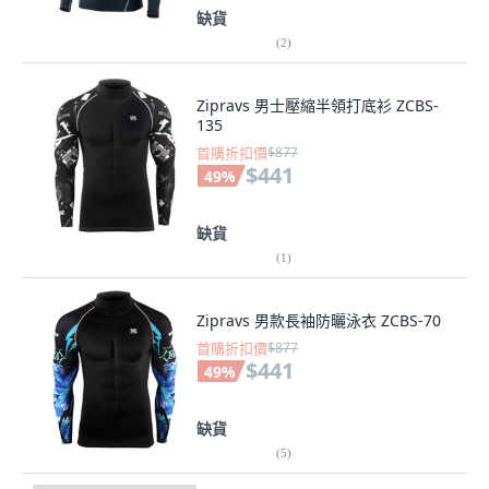
缺貨
(
2
)
Zipravs 男士壓縮半領打底衫 ZCBS-
135
首購折扣價
$877
$441
49
%
缺貨
(
1
)
Zipravs 男款長袖防曬泳衣 ZCBS-70
首購折扣價
$877
$441
49
%
缺貨
(
5
)