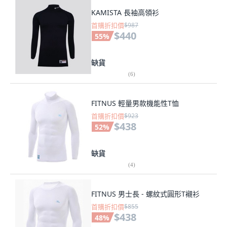
KAMISTA 長袖高領衫
首購折扣價
$987
$440
55
%
缺貨
(
6
)
FITNUS 輕量男款機能性T恤
首購折扣價
$923
$438
52
%
缺貨
(
4
)
FITNUS 男士長 - 螺紋式圓形T襯衫
首購折扣價
$855
$438
48
%