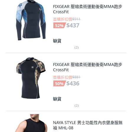
FIXGEAR 壓縮柔術運動後衛MMA跑步
CrossFit
首購折扣價
$911
$437
52
%
缺貨
(
2
)
FIXGEAR 壓縮柔術運動後衛MMA跑步
CrossFit
首購折扣價
$881
$436
50
%
缺貨
(
2
)
NAYA STYLE 男士功能性內衣健身服無
袖 MHL-08