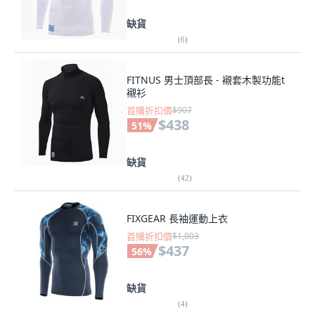
缺貨
(
6
)
FITNUS 男士頂部長 - 襯套木製功能t
襯衫
首購折扣價
$907
$438
51
%
缺貨
(
42
)
FIXGEAR 長袖運動上衣
首購折扣價
$1,003
$437
56
%
缺貨
(
4
)