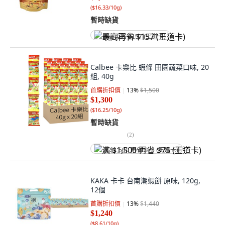
(
$16.33/10g
)
暫時缺貨
最高再省 $157 (王道卡)
Calbee 卡樂比 蝦條 田園蔬菜口味, 20
組, 40g
首購折扣價
13
%
$1,500
$1,300
(
$16.25/10g
)
暫時缺貨
(
2
)
满 $1,500 再省 $75 (王道卡)
KAKA 卡卡 台南潮蝦餅 原味, 120g,
12個
首購折扣價
13
%
$1,440
$1,240
(
$8.61/10g
)