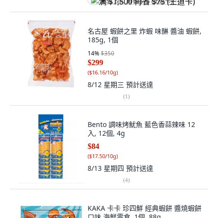
满 $1,500 再省 $75 (王道卡)
名古屋 蝦餅之里 炸蝦 味醂 醬油 蝦餅,
185g, 1個
14
%
$350
$299
(
$16.16/10g
)
8/12 星期三
預計送達
(
1
)
Bento 調味烤魷魚 藍色香蒜辣味 12
入, 12個, 4g
$84
(
$17.50/10g
)
8/13 星期四
預計送達
(
4
)
KAKA 卡卡 珍四鮮 經典蝦餅 醬燒蝦餅
口味 海鮮零食, 1個, 88g