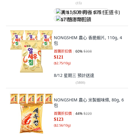
(
15
)
满 $1,500 再省 $75 (王道卡)
$7 酷澎幣回饋
NONGSHIM 農心 香脆蝦片, 110g, 4
包
首購折扣價
60
%
$308
$121
(
$2.75/10g
)
8/12 星期三
預計送達
(
5800
)
NONGSHIM 農心 米製蝦味條, 80g, 6
包
首購折扣價
44
%
$220
$123
(
$2.56/10g
)