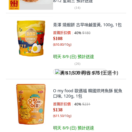
8/12 星期三
預計送達
(
14
)
青澤 燒蝦餅 古早味鹹蛋黃, 100g, 1包
首購折扣價
40
%
$180
$108
(
$10.80/10g
)
明天 8/9 (日)
預計送達
(
26
)
满 $1,500 再省 $75 (王道卡)
O my food 歐邁福 韓國烘烤魚酥 魷魚
口味, 120g, 1包
首購折扣價
40
%
$231
$138
(
$11.50/10g
)
明天 8/9 (日)
預計送達