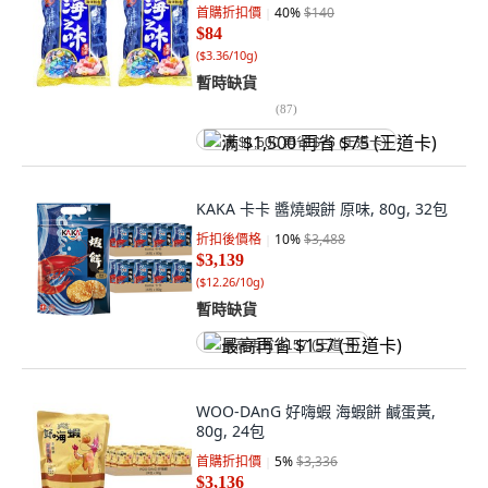
首購折扣價
40
%
$140
$84
(
$3.36/10g
)
暫時缺貨
(
87
)
满 $1,500 再省 $75 (王道卡)
KAKA 卡卡 醬燒蝦餅 原味, 80g, 32包
折扣後價格
10
%
$3,488
$3,139
(
$12.26/10g
)
暫時缺貨
最高再省 $157 (王道卡)
WOO-DAnG 好嗨蝦 海蝦餅 鹹蛋黃,
80g, 24包
首購折扣價
5
%
$3,336
$3,136