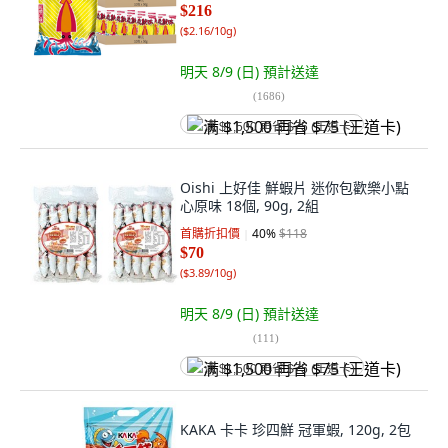
$216
(
$2.16/10g
)
明天 8/9 (日)
預計送達
(
1686
)
满 $1,500 再省 $75 (王道卡)
Oishi 上好佳 鮮蝦片 迷你包歡樂小點
心原味 18個, 90g, 2組
首購折扣價
40
%
$118
$70
(
$3.89/10g
)
明天 8/9 (日)
預計送達
(
111
)
满 $1,500 再省 $75 (王道卡)
KAKA 卡卡 珍四鮮 冠軍蝦, 120g, 2包