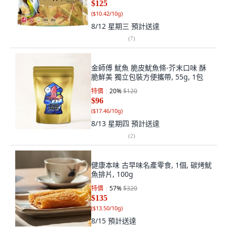
$125
(
$10.42/10g
)
8/12 星期三
預計送達
(
7
)
金師傅 魷魚 脆皮魷魚條-芥末口味 酥
脆鮮美 獨立包裝方便攜帶, 55g, 1包
特價
20
%
$120
$96
(
$17.46/10g
)
8/13 星期四
預計送達
(
2
)
健康本味 古早味名產零食, 1個, 碳烤魷
魚排片, 100g
特價
57
%
$320
$135
(
$13.50/10g
)
8/15
預計送達