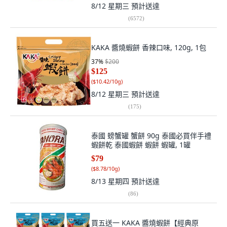
8/12 星期三
預計送達
(
6572
)
KAKA 醬燒蝦餅 香辣口味, 120g, 1包
37
%
$200
$125
(
$10.42/10g
)
8/12 星期三
預計送達
(
175
)
泰國 螃蟹罐 蟹餅 90g 泰國必買伴手禮
蝦餅乾 泰國蝦餅 蝦餅 蝦罐, 1罐
$79
(
$8.78/10g
)
8/13 星期四
預計送達
(
86
)
買五送一 KAKA 醬燒蝦餅【經典原