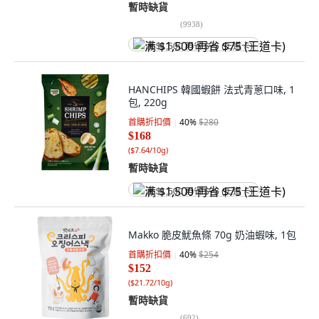
暫時缺貨
(
9938
)
满 $1,500 再省 $75 (王道卡)
HANCHIPS 韓國蝦餅 法式青蔥口味, 1
包, 220g
首購折扣價
40
%
$280
$168
(
$7.64/10g
)
暫時缺貨
满 $1,500 再省 $75 (王道卡)
Makko 脆皮魷魚條 70g 奶油蝦味, 1包
首購折扣價
40
%
$254
$152
(
$21.72/10g
)
暫時缺貨
(
692
)