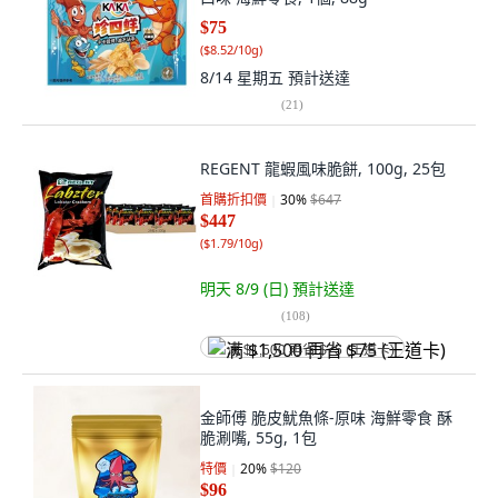
$75
(
$8.52/10g
)
8/14 星期五
預計送達
(
21
)
REGENT 龍蝦風味脆餅, 100g, 25包
首購折扣價
30
%
$647
$447
(
$1.79/10g
)
明天 8/9 (日)
預計送達
(
108
)
满 $1,500 再省 $75 (王道卡)
金師傅 脆皮魷魚條-原味 海鮮零食 酥
脆涮嘴, 55g, 1包
特價
20
%
$120
$96