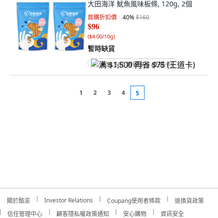
大田海洋 魷魚風味板條, 120g, 2個
首購折扣價
40
%
$160
$96
(
$4.00/10g
)
暫時缺貨
满 $1,500 再省 $75 (王道卡)
1
2
3
4
5
Investor Relations
關於酷澎
Coupang使用者條款
退換貨政策
信任管理中心
顧客隱私權政策通知
安心購物
資訊安全