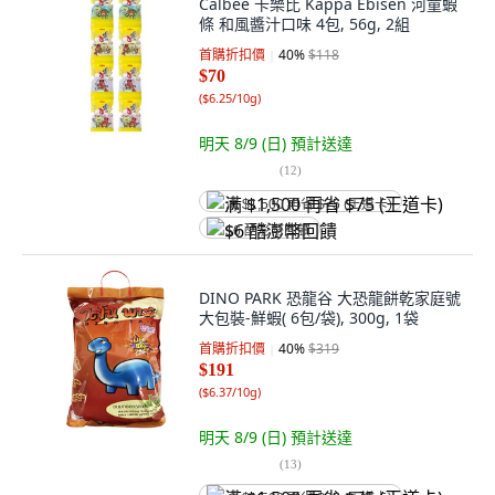
Calbee 卡樂比 Kappa Ebisen 河童蝦
條 和風醬汁口味 4包, 56g, 2組
首購折扣價
40
%
$118
$70
(
$6.25/10g
)
明天 8/9 (日)
預計送達
(
12
)
满 $1,500 再省 $75 (王道卡)
$6 酷澎幣回饋
DINO PARK 恐龍谷 大恐龍餅乾家庭號
大包裝-鮮蝦( 6包/袋), 300g, 1袋
首購折扣價
40
%
$319
$191
(
$6.37/10g
)
明天 8/9 (日)
預計送達
(
13
)