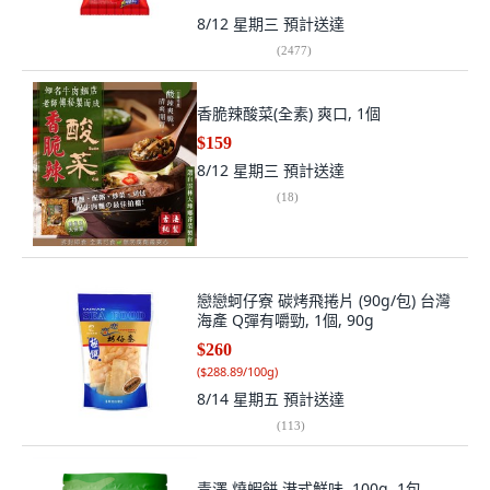
8/12 星期三
預計送達
(
2477
)
香脆辣酸菜(全素) 爽口, 1個
$159
8/12 星期三
預計送達
(
18
)
戀戀蚵仔寮 碳烤飛捲片 (90g/包) 台灣
海產 Q彈有嚼勁, 1個, 90g
$260
(
$288.89/100g
)
8/14 星期五
預計送達
(
113
)
青澤 燒蝦餅 港式鮮味, 100g, 1包