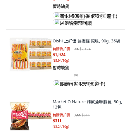
暫時缺貨
满 $1,500 再省 $75 (王道卡)
$43 酷澎幣回饋
Oishi 上好佳 鮮蝦條 原味, 90g, 36袋
首購折扣價
9
%
$2,124
$1,924
(
$5.94/10g
)
暫時缺貨
(
8
)
最高再省 $97 (王道卡)
Market O Nature 烤魷魚味脆薯, 80g,
12包
首購折扣價
39
%
$511
$311
(
$3.24/10g
)