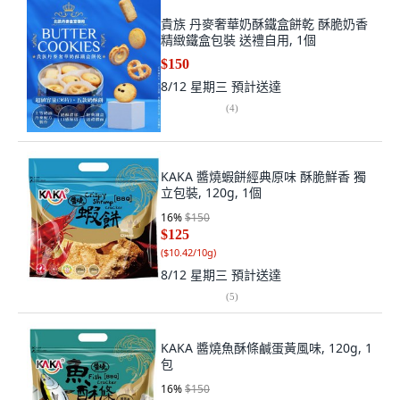
貴族 丹麥奢華奶酥鐵盒餅乾 酥脆奶香
精緻鐵盒包裝 送禮自用, 1個
$150
8/12 星期三
預計送達
(
4
)
KAKA 醬燒蝦餅經典原味 酥脆鮮香 獨
立包裝, 120g, 1個
16
%
$150
$125
(
$10.42/10g
)
8/12 星期三
預計送達
(
5
)
KAKA 醬燒魚酥條鹹蛋黃風味, 120g, 1
包
16
%
$150