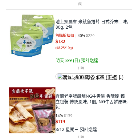
(
5
)
池上鄉農會 米魷魚捲片 日式芥末口味,
80g, 2包
首購折扣價
40
%
$220
$132
(
$8.25/10g
)
明天 8/9 (日)
預計送達
(
10
)
满 $1,500 再省 $75 (王道卡)
宜蘭老字號餅舖NG牛舌餅 香酥脆 獨
立包裝 傳統風味, 1個, NG牛舌餅原味,
包
14
%
$139
$119
8/12 星期三
預計送達
(
10
)