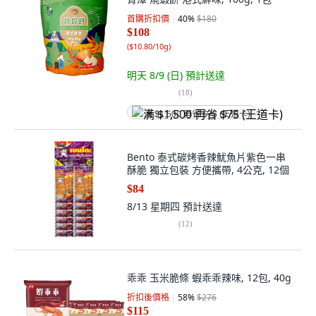
首購折扣價
40
%
$180
$108
(
$10.80/10g
)
明天 8/9 (日)
預計送達
(
18
)
满 $1,500 再省 $75 (王道卡)
Bento 泰式碳烤香辣魷魚片紫色一串
酥脆 獨立包裝 方便攜帶, 4公克, 12個
$84
8/13 星期四
預計送達
(
12
)
乖乖 玉米脆條 蝦乖乖辣味, 12包, 40g
折扣後價格
58
%
$276
$115