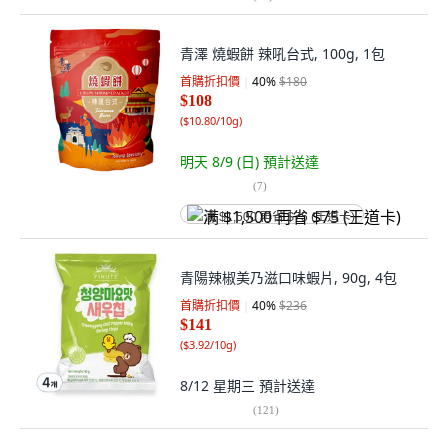
青澤 燒蝦餅 辣吼台式, 100g, 1包
首購折扣價
40
%
$180
$108
(
$10.80/10g
)
明天 8/9 (日)
預計送達
(
7
)
满 $1,500 再省 $75 (王道卡)
青陽辣椒美乃滋口味蝦片, 90g, 4包
首購折扣價
40
%
$236
$141
(
$3.92/10g
)
8/12 星期三
預計送達
(
121
)