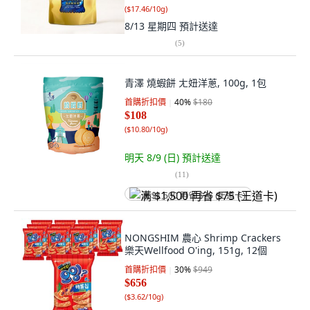
(
$17.46/10g
)
8/13 星期四
預計送達
(
5
)
青澤 燒蝦餅 ㄤ妞洋蔥, 100g, 1包
首購折扣價
40
%
$180
$108
(
$10.80/10g
)
明天 8/9 (日)
預計送達
(
11
)
满 $1,500 再省 $75 (王道卡)
NONGSHIM 農心 Shrimp Crackers
樂天Wellfood O'ing, 151g, 12個
首購折扣價
30
%
$949
$656
(
$3.62/10g
)