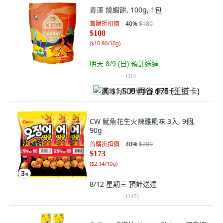
青澤 燒蝦餅, 100g, 1包
首購折扣價
40
%
$180
$108
(
$10.80/10g
)
明天 8/9 (日)
預計送達
(
10
)
满 $1,500 再省 $75 (王道卡)
CW 魷魚花生火辣雞風味 3入, 9個,
90g
首購折扣價
40
%
$289
$173
(
$2.14/10g
)
8/12 星期三
預計送達
(
147
)