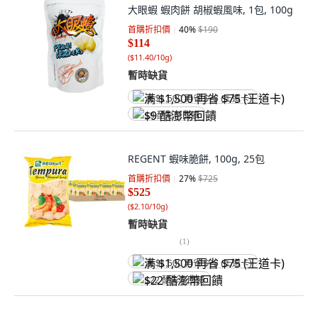
大眼蝦 蝦肉餅 胡椒蝦風味, 1包, 100g
首購折扣價
40
%
$190
$114
(
$11.40/10g
)
暫時缺貨
满 $1,500 再省 $75 (王道卡)
$9 酷澎幣回饋
REGENT 蝦味脆餅, 100g, 25包
首購折扣價
27
%
$725
$525
(
$2.10/10g
)
暫時缺貨
(
1
)
满 $1,500 再省 $75 (王道卡)
$22 酷澎幣回饋