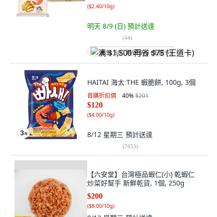
(
$2.40/10g
)
明天 8/9 (日)
預計送達
(
44
)
满 $1,500 再省 $75 (王道卡)
HAITAI 海太 THE 蝦脆餅, 100g, 3個
首購折扣價
40
%
$201
$120
(
$4.00/10g
)
8/12 星期三
預計送達
(
7653
)
【六安堂】台灣極品蝦仁(小) 乾蝦仁
炒菜好幫手 新鮮乾貨, 1個, 250g
$200
(
$8.00/10g
)