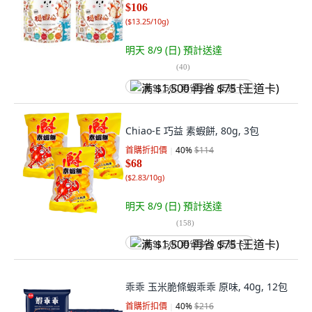
$106
(
$13.25/10g
)
明天 8/9 (日)
預計送達
(
40
)
满 $1,500 再省 $75 (王道卡)
Chiao-E 巧益 素蝦餅, 80g, 3包
首購折扣價
40
%
$114
$68
(
$2.83/10g
)
明天 8/9 (日)
預計送達
(
158
)
满 $1,500 再省 $75 (王道卡)
乖乖 玉米脆條蝦乖乖 原味, 40g, 12包
首購折扣價
40
%
$216