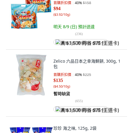
首購折扣價
40
%
$158
$94
(
$3.92/10g
)
明天 8/9 (日)
預計送達
(
236
)
满 $1,500 再省 $75 (王道卡)
Zelico 六品日本之幸海鮮餅, 300g, 1
包
首購折扣價
40
%
$225
$135
(
$4.50/10g
)
暫時缺貨
(
655
)
满 $1,500 再省 $75 (王道卡)
珍珍 海之味, 125g, 2袋