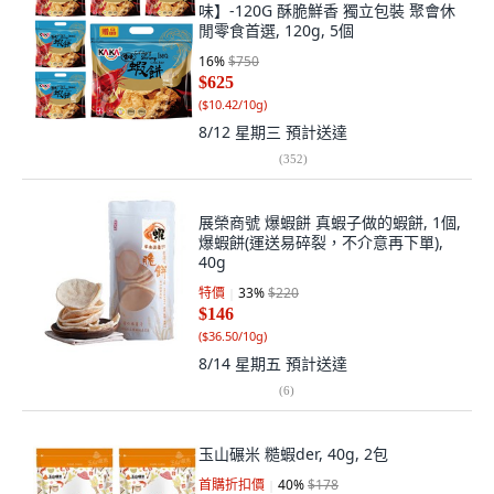
味】-120G 酥脆鮮香 獨立包裝 聚會休
閒零食首選, 120g, 5個
16
%
$750
$625
(
$10.42/10g
)
8/12 星期三
預計送達
(
352
)
展榮商號 爆蝦餅 真蝦子做的蝦餅, 1個,
爆蝦餅(運送易碎裂，不介意再下單),
40g
特價
33
%
$220
$146
(
$36.50/10g
)
8/14 星期五
預計送達
(
6
)
玉山碾米 糙蝦der, 40g, 2包
首購折扣價
40
%
$178