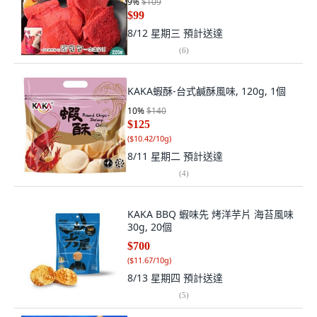
9
%
$109
$99
8/12 星期三
預計送達
(
6
)
KAKA蝦酥-台式鹹酥風味, 120g, 1個
10
%
$140
$125
(
$10.42/10g
)
8/11 星期二
預計送達
(
4
)
KAKA BBQ 蝦味先 烤洋芋片 海苔風味
30g, 20個
$700
(
$11.67/10g
)
8/13 星期四
預計送達
(
5
)