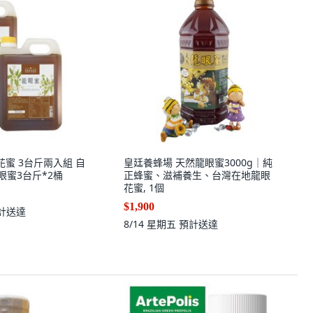
花蜜 3台斤兩入組 自
皇廷養蜂場 天然龍眼蜜3000g｜純
龍眼蜜3台斤*2桶
正蜂蜜、滋補養生、台灣在地龍眼
花蜜, 1個
$1,900
計送達
8/14 星期五
預計送達