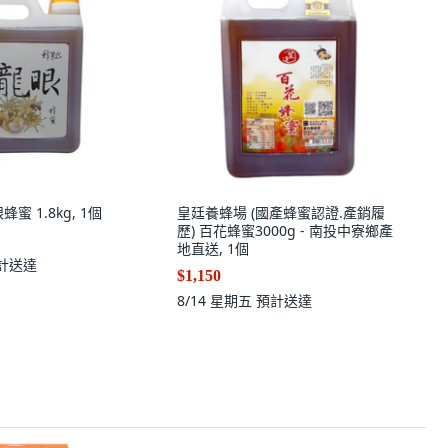
蜜 1.8kg, 1個
皇廷養蜂場 (國產蜂蜜認證.產銷履
歷) 百花蜂蜜3000g - 南投中寮鄉產
地直送, 1個
計送達
$1,150
8/14 星期五
預計送達