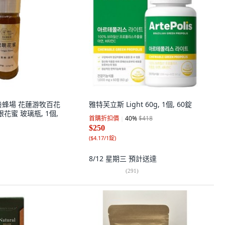
養蜂場 花蓮游牧百花
雅特芙立斯 Light 60g, 1個, 60錠
花蜜 玻璃瓶, 1個,
首購折扣價
40
%
$418
$250
(
$4.17/1錠
)
8/12 星期三
預計送達
(
291
)