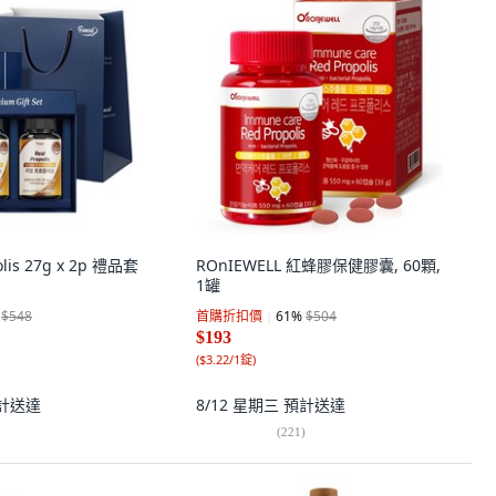
olis 27g x 2p 禮品套
ROnIEWELL 紅蜂膠保健膠囊, 60顆,
1罐
$548
首購折扣價
61
%
$504
$193
(
$3.22/1錠
)
計送達
8/12 星期三
預計送達
(
221
)