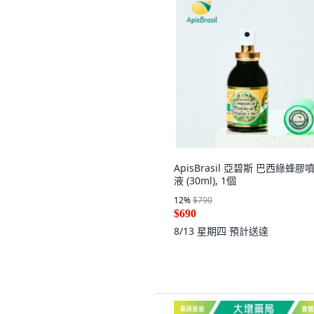
ApisBrasil 亞碧斯 巴西綠蜂膠
液 (30ml), 1個
12
%
$790
$690
8/13 星期四
預計送達