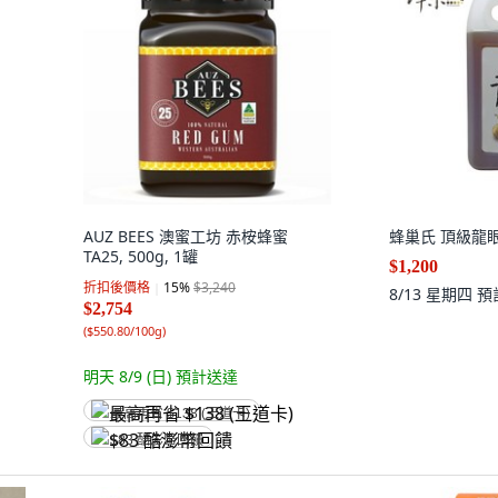
AUZ BEES 澳蜜工坊 赤桉蜂蜜
蜂巢氏 頂級龍眼蜂
TA25, 500g, 1罐
$1,200
折扣後價格
15
%
$3,240
8/13 星期四
預
$2,754
(
$550.80/100g
)
明天 8/9 (日)
預計送達
最高再省 $138 (王道卡)
$83 酷澎幣回饋