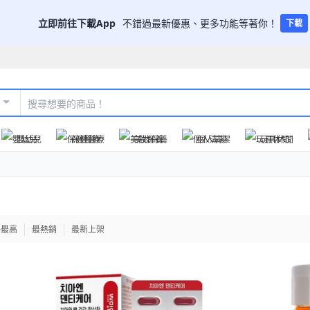
立即前往下載App
不錯過最新優惠、更多功能等著你！
下載
嬰幼兒
保健醫療
美妝保養
個人清潔
玩具休閒
格最高
最熱銷
最新上架