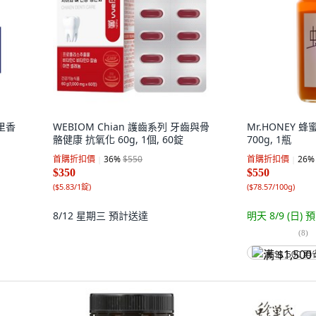
百里香
WEBIOM Chian 護齒系列 牙齒與骨
Mr.HONEY 
骼健康 抗氧化 60g, 1個, 60錠
700g, 1瓶
首購折扣價
36
%
$550
首購折扣價
26
%
$350
$550
(
$5.83/1錠
)
(
$78.57/100g
)
8/12 星期三
預計送達
明天 8/9 (日)
預
(
8
)
满 $1,500 再