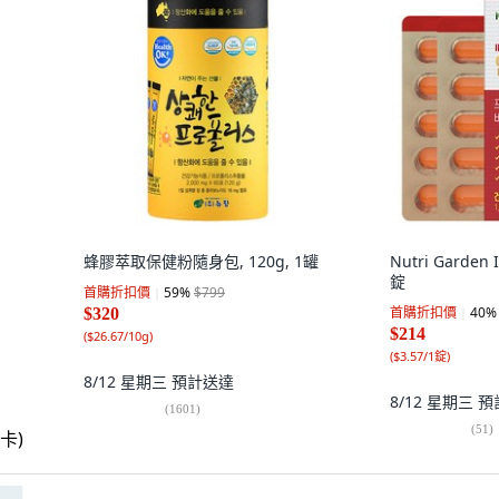
蜂膠萃取保健粉隨身包, 120g, 1罐
Nutri Garden 
錠
首購折扣價
59
%
$799
首購折扣價
40
%
$320
$214
(
$26.67/10g
)
(
$3.57/1錠
)
8/12 星期三
預計送達
8/12 星期三
預
(
1601
)
(
51
)