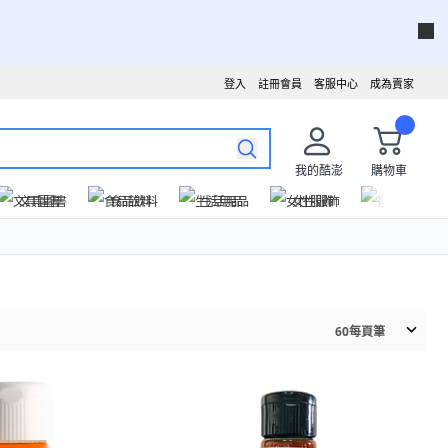
登入
註冊會員
客服中心
成為賣家
我的酷澎
購物車
文具圖書
食品飲料
生活用品
女性服飾
運動戶外
60
每頁筆