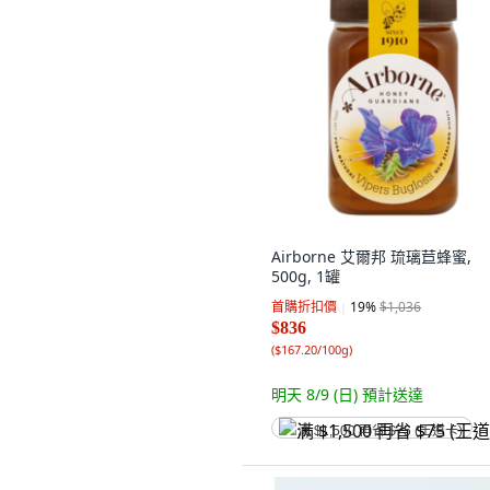
Airborne 艾爾邦 琉璃苣蜂蜜,
500g, 1罐
首購折扣價
19
%
$1,036
$836
(
$167.20/100g
)
明天 8/9 (日)
預計送達
满 $1,500 再省 $75 (王道卡)