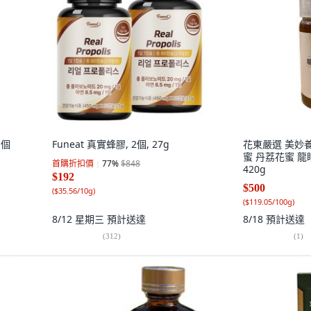
1個
Funeat 真實蜂膠, 2個, 27g
花東嚴選 美妙
蜜 丹荔花蜜 龍眼
首購折扣價
77
%
$848
420g
$192
$500
(
$35.56/10g
)
(
$119.05/100g
)
8/12 星期三
預計送達
8/18
預計送達
(
312
)
(
1
)