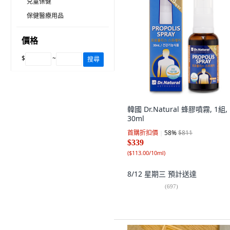
兒童保健
保健醫療用品
價格
$
~
搜尋
韓國 Dr.Natural 蜂膠噴霧, 1組,
30ml
首購折扣價
58
%
$811
$339
(
$113.00/10ml
)
8/12 星期三
預計送達
(
697
)