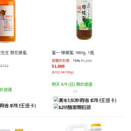
蜂蜜先生 野花蜂蜜,
臺一 檸檬蜜, 980g, 1瓶
首購折扣價
16
%
$1,200
$750
$1,000
(
$102.04/100g
)
明天 8/9 (日)
預計送達
計送達
(
1
)
满 $1,500 再省 $75 (王道卡)
省 $75 (王道卡)
$29 酷澎幣回饋