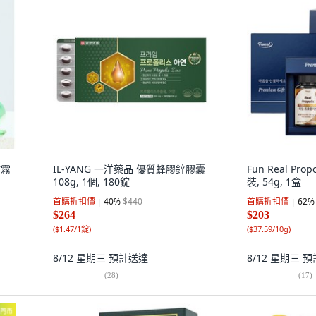
噴霧
IL-YANG 一洋藥品 優質蜂膠鋅膠囊
Fun Real Prop
108g, 1個, 180錠
裝, 54g, 1盒
首購折扣價
40
%
$440
首購折扣價
62
%
$264
$203
(
$1.47/1錠
)
(
$37.59/10g
)
8/12 星期三
預計送達
8/12 星期三
預
(
28
)
(
17
)