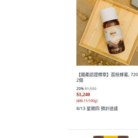
【國產認證標章】荔枝蜂蜜, 720
2個
20
%
$1,550
$1,240
(
$86.11/100g
)
8/13 星期四
預計送達