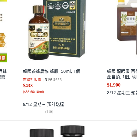
巴西蜂
韓國養蜂農協 蜂膠, 50ml, 1個
蜂國 龍眼蜜 百
檢驗
產自銷, 1個, 
首購折扣價
31
%
$633
$1,900
$433
(
$86.60/10ml
)
8/12 星期三
預
8/12 星期三
預計送達
(
410
)