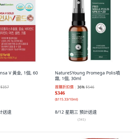
Insa V 黃金, 1個, 60
NatureSYoung Promega Polis噴
霧, 1個, 30ml
$357
首購折扣價
36
%
$546
$346
(
$115.33/10ml
)
計送達
8/12 星期三
預計送達
(
341
)