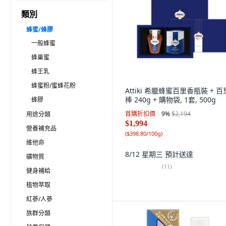
類別
蜂蜜/蜂膠
一般蜂蜜
蜂巢蜜
蜂王乳
蜂蜜粉/蜜蜂花粉
Attiki 希臘蜂蜜百里香瓶裝 + 
棒 240g + 購物袋, 1套, 500g
蜂膠
首購折扣價
9
%
$2,194
用途分類
$1,994
營養補充品
(
$398.80/100g
)
維他命
8/12 星期三
預計送達
礦物質
(
11
)
健身補給
植物萃取
紅蔘/人蔘
族群分類