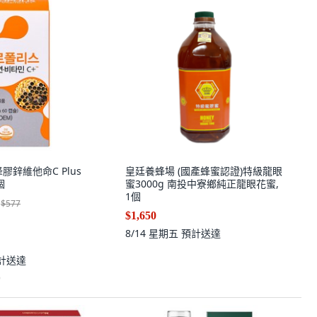
 蜂膠鋅維他命C Plus
皇廷養蜂場 (國產蜂蜜認證)特級龍眼
個
蜜3000g 南投中寮鄉純正龍眼花蜜,
1個
$577
$1,650
8/14 星期五
預計送達
計送達
)