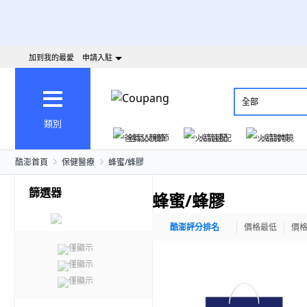
加到我的最愛
申請入駐
全部
類別
爸氣父親節
火箭速配
火箭跨境
酷澎首頁
保健醫療
蜂蜜/蜂膠
篩選器
蜂蜜/蜂膠
酷澎評分排名
價格最低
價
僅顯示
僅顯示
僅顯示