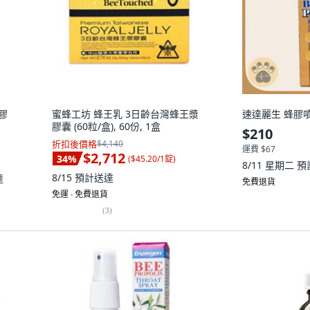
軟膠
蜜蜂工坊 蜂王乳 3日齡台灣蜂王漿
速達麗生 蜂膠噴劑
膠囊 (60粒/盒), 60份, 1盒
$210
折扣後價格
$4,140
運費 $67
$2,712
34
%
(
$45.20/1錠
)
8/11 星期二
預
8/15
預計送達
達
免費退貨
免運 ∙ 免費退貨
(
3
)