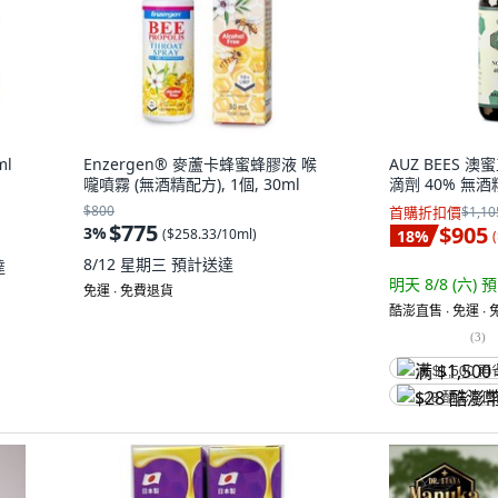
ml
Enzergen® 麥蘆卡蜂蜜蜂膠液 喉
AUZ BEES 澳蜜
嚨噴霧 (無酒精配方), 1個, 30ml
滴劑 40% 無酒精,
$800
首購折扣價
$1,10
$775
$905
3
%
(
$258.33/10ml
)
18
%
(
8/12 星期三
預計送達
達
明天 8/8 (六)
預
免運 ∙ 免費退貨
酷澎直售 ∙ 免運 ∙
(
3
)
满 $1,500 再
$28 酷澎幣