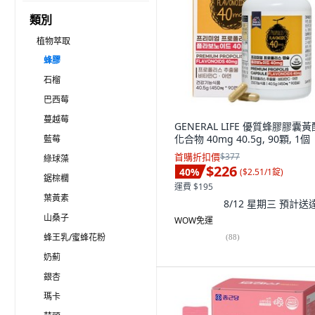
類別
植物萃取
蜂膠
石榴
巴西莓
蔓越莓
GENERAL LIFE 優質蜂膠膠囊
化合物 40mg 40.5g, 90顆, 1個
藍莓
首購折扣價
$377
綠球藻
$226
40
%
(
$2.51/1錠
)
鋸棕櫚
運費 $195
葉黃素
8/12 星期三
預計送
山桑子
WOW免運
蜂王乳/蜜蜂花粉
(
88
)
奶薊
銀杏
瑪卡