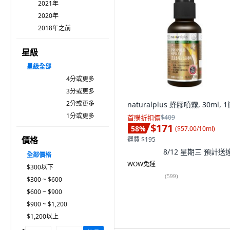
2021年
2020年
2018年之前
星級
星級
全部
4分或更多
3分或更多
2分或更多
naturalplus 蜂膠噴霧, 30ml, 
1分或更多
首購折扣價
$409
$171
58
%
(
$57.00/10ml
)
價格
運費 $195
8/12 星期三
預計送
全部價格
WOW免運
$300以下
(
599
)
$300 ~ $600
$600 ~ $900
$900 ~ $1,200
$1,200以上