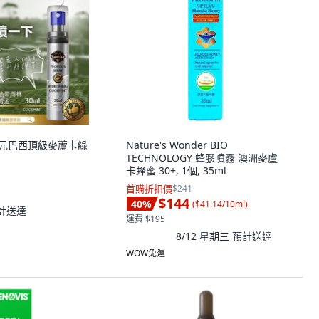
 益生元巴西頂級麥蘆卡綠
Nature's Wonder BIO
TECHNOLOGY 蜂膠噴霧 澳洲麥盧
卡蜂蜜 30+, 1個, 35ml
首購折扣價
$241
$144
40
%
(
$41.14/10ml
)
計送達
運費 $195
8/12 星期三
預計送達
WOW免運