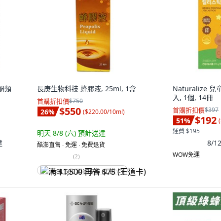
黃酮類
長庚生物科技 蜂膠液, 25ml, 1盒
Naturalize
入, 1個, 14冊
首購折扣價
$750
$550
首購折扣價
$397
26
%
(
$220.00/10ml
)
$192
51
%
(
運費 $195
明天 8/8 (六)
預計送達
達
8/
酷澎直售 ∙ 免運 ∙ 免費退貨
WOW免運
(
2
)
满 $1,500 再省 $75 (王道卡)