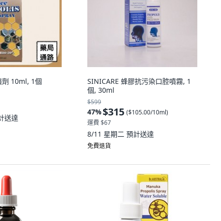
 10ml, 1個
SINICARE 蜂膠抗污染口腔噴霧, 1
個, 30ml
$599
$315
47
%
(
$105.00/10ml
)
計送達
運費 $67
8/11 星期二
預計送達
免費退貨