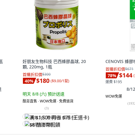
1瓶
好朋友生物科技 巴西蜂膠晶球, 20
CENOVIS 蜂膠噴
顆, 220mg, 1瓶
首購折扣價
$671
$144
首購折扣價
$300
78
%
(
$180
40
%
(
$9.00/1錠
)
運費 $195
達
8/
明天 8/8 (六)
預計送達
WOW免運
酷澎直售 ∙ WOW免運 ∙ 免費退貨
(
193
(
3
)
满 $1,500 再省 $75 (王道卡)
$8 酷澎幣回饋