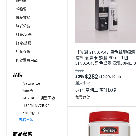
維他命
礦物質
健身補給
族群分類
紅蔘/人蔘
蜂蜜/蜂膠
兒童保健
【澳洲 SINICARE 黑色蜂膠噴霧
噴劑 麥盧卡 蜂膠 30ml, 1個,
保健醫療用品
SINICARE黑色蜂膠噴霧30ML, 3
$599
品牌
$282
52
%
(
$0.09/10ml
)
運費 $67
Naturalize
8/11 星期二
預計送達
無品牌
免費退貨
AUZ BEES 澳蜜工坊
Hanmi Nutrition
Enzergen
+ 查看更多
NOW Foods
CENOVIS
Chong Kun Dang 鍾根堂
Healthy Care
GENERAL LIFE
naturalplus
MOTHERNEST
NUTRICORE
GNM
NU.WISE
NUTRA LIFE
Dr.AUSTRALIA
BEE REAL 蜂真
長庚生物科技
Natural Life
商品狀態