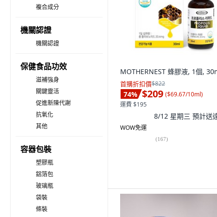
複合成分
機關認證
機關認證
保健食品功效
MOTHERNEST 蜂膠液, 1個, 30
滋補強身
首購折扣價
$822
關鍵靈活
$209
74
%
(
$69.67/10ml
)
促進新陳代謝
運費 $195
抗氧化
8/12 星期三
預計送
其他
WOW免運
(
167
)
容器包裝
塑膠瓶
鋁箔包
玻璃瓶
袋裝
條裝