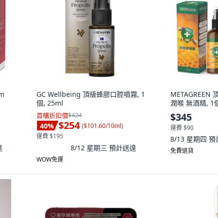
rm
GC Wellbeing 頂級蜂膠口腔噴霧, 1
METAGREE
個, 25ml
潤喉 無酒精, 1
$345
首購折扣價
$424
$254
40
%
(
$101.60/10ml
)
運費 $90
運費 $195
8/13 星期四
預
達
8/12 星期三
預計送達
免費退貨
WOW免運