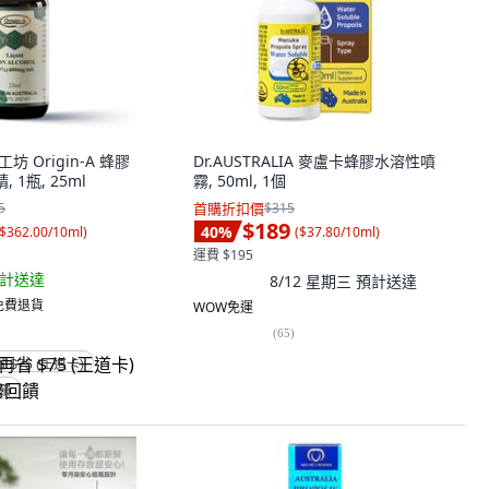
工坊 Origin-A 蜂膠
Dr.AUSTRALIA 麥盧卡蜂膠水溶性噴
 1瓶, 25ml
霧, 50ml, 1個
5
首購折扣價
$315
$189
40
%
$362.00/10ml
)
(
$37.80/10ml
)
運費 $195
計送達
8/12 星期三
預計送達
 免費退貨
WOW免運
(
65
)
省 $75 (王道卡)
回饋