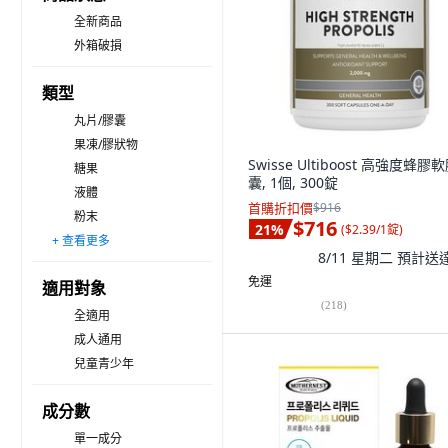
全新商品
外箱破損
類型
丸片/膠囊
果凍/膠狀物
Swisse Ultiboost 高強度蜂膠
糖果
囊, 1個, 300錠
液體
首購折扣價
$916
粉末
$716
21
%
(
$2.39/1錠
)
+ 查看更多
噴霧
其他
8/11 星期二
預計送
免運
適用對象
(
218
)
全適用
成人通用
兒童青少年
成分數
單一成分