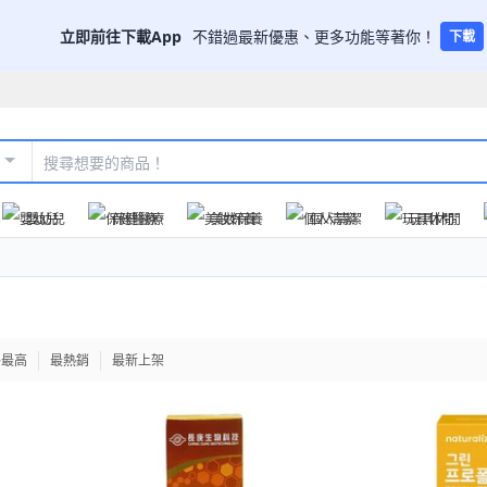
立即前往下載App
不錯過最新優惠、更多功能等著你！
下載
嬰幼兒
保健醫療
美妝保養
個人清潔
玩具休閒
格最高
最熱銷
最新上架