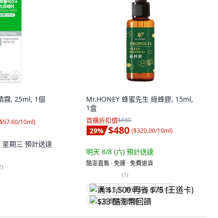
霧, 25ml, 1個
Mr.HONEY 蜂蜜先生 綠蜂膠, 15ml,
1盒
首購折扣價
$680
$57.60/10ml
)
$480
29
%
(
$320.00/10ml
)
12 星期三
預計送達
明天 8/8 (六)
預計送達
酷澎直售 ∙ 免運 ∙ 免費退貨
2
)
(
5
)
满 $1,500 再省 $75 (王道卡)
$33 酷澎幣回饋