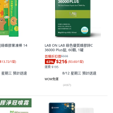
 兒童綠蜂膠果凍棒 14
LAB ON LAB 綠色優質蜂膠鋅C
36000 Plus錠, 60顆, 1罐
首購折扣價
$598
$216
63
%
$13.72/1錠
)
(
$3.60/1錠
)
運費 $195
12 星期三
預計送達
8/12 星期三
預計送達
WOW免運
(
4167
)