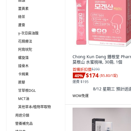
蒜頭
薑黃素
綠茶
蘆薈
γ-次亞麻油酸
花精療法
阿育吠陀
Chong Kun Dang 鍾根堂 Pha
螺旋藻
莫根山 水蜜桃味, 30冊, 1個
接骨木
首購折扣價
$290
$174
卡姆果
40
%
(
$5.80/1錠
)
運費 $195
蒺藜
8/12 星期三
預計送
甘草根DGL
WOW免運
MCT油
其他草本/植物萃取物
用途分類
營養補充品