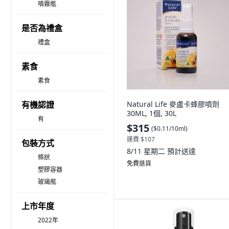
噴霧瓶
是否為禮盒
禮盒
素食
素食
有機認證
Natural Life 麥盧卡蜂膠噴劑
30ML, 1個, 30L
有
$315
(
$0.11/10ml
)
運費 $107
包裝方式
8/11 星期二
預計送達
條狀
免費退貨
塑膠容器
玻璃瓶
上市年度
2022年