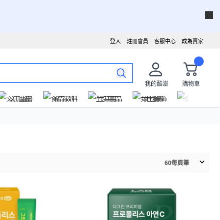
登入
註冊會員
客服中心
成為賣家
我的酷澎
購物車
文具圖書
食品飲料
生活用品
女性服飾
運動戶外
60
每頁筆