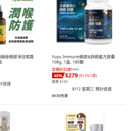
N 頂級綠蜂膠淨冠噴霧
Yuyu Immune蜂膠&鋅硒複方膠囊
個
108g, 1盒, 180顆
首購折扣價
$466
$279
40
%
(
$1.55/1錠
)
運費 $195
計送達
8/12 星期三
預計送達
WOW免運