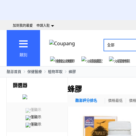
加到我的最愛
申請入駐
全部
類別
爸氣父親節
火箭速配
火箭跨境
酷澎首頁
保健醫療
植物萃取
蜂膠
篩選器
蜂膠
酷澎評分排名
價格最低
價
僅顯示
僅顯示
僅顯示