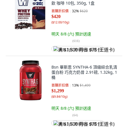
飲 咖啡 10包, 350g, 1盒
首購折扣價
32
%
$620
$420
(
$12.00/10g
)
明天 8/8 (六)
預計送達
(
616
)
满 $1,500 再省 $75 (王道卡)
Bsn 畢斯恩 SYNTHA-6 頂級綜合乳清
蛋白粉 巧克力奶昔 2.91磅, 1.32kg, 1
桶
首購折扣價
13
%
$1,499
$1,299
(
$9.84/10g
)
明天 8/8 (六)
預計送達
(
64
)
满 $1,500 再省 $75 (王道卡)