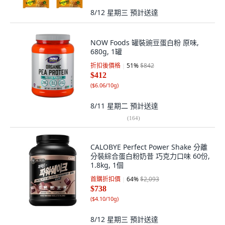
8/12 星期三
預計送達
NOW Foods 罐裝豌豆蛋白粉 原味,
680g, 1罐
折扣後價格
51
%
$842
$412
(
$6.06/10g
)
8/11 星期二
預計送達
(
164
)
CALOBYE Perfect Power Shake 分離
分裝綜合蛋白粉奶昔 巧克力口味 60份,
1.8kg, 1個
首購折扣價
64
%
$2,093
$738
(
$4.10/10g
)
8/12 星期三
預計送達