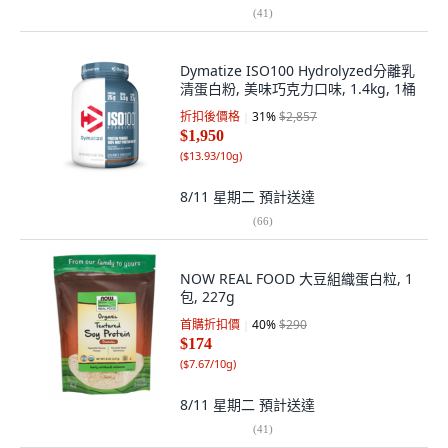
(
41
)
Dymatize ISO100 Hydrolyzed分離乳
清蛋白粉, 美味巧克力口味, 1.4kg, 1桶
折扣後價格
31
%
$2,857
$1,950
(
$13.93/10g
)
8/11 星期二
預計送達
(
66
)
NOW REAL FOOD 大豆組織蛋白粒, 1
包, 227g
首購折扣價
40
%
$290
$174
(
$7.67/10g
)
8/11 星期二
預計送達
(
41
)