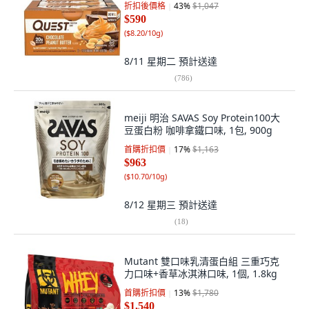
折扣後價格
43
%
$1,047
$590
(
$8.20/10g
)
8/11 星期二
預計送達
(
786
)
meiji 明治 SAVAS Soy Protein100大
豆蛋白粉 咖啡拿鐵口味, 1包, 900g
首購折扣價
17
%
$1,163
$963
(
$10.70/10g
)
8/12 星期三
預計送達
(
18
)
Mutant 雙口味乳清蛋白組 三重巧克
力口味+香草冰淇淋口味, 1個, 1.8kg
首購折扣價
13
%
$1,780
$1,540