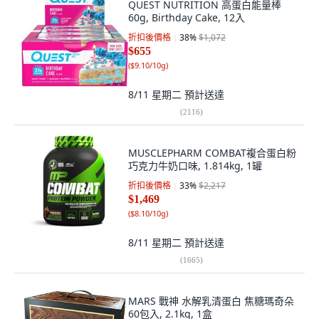
QUEST NUTRITION 高蛋白能量棒
60g, Birthday Cake, 12入
折扣後價格
38
%
$1,072
$655
(
$9.10/10g
)
8/11 星期二
預計送達
(
2116
)
MUSCLEPHARM COMBAT複合蛋白粉
巧克力牛奶口味, 1.814kg, 1罐
折扣後價格
33
%
$2,217
$1,469
(
$8.10/10g
)
8/11 星期二
預計送達
(
1665
)
MARS 戰神 水解乳清蛋白 焦糖瑪奇朵
60包入, 2.1kg, 1盒