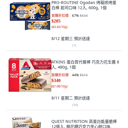
PRO-ROUTINE Ogodan 烤箱烘烤蛋
白棒 起司口味 12入, 600g, 1個
首購折扣價
67
%
$634
$205
(
$3.42/10g
)
8/12 星期三
預計送達
(
7
)
ATKINS 蛋白質代餐棒 巧克力花生醬 8
入, 480g, 1個
首購折扣價
44
%
$616
$340
(
$7.08/10g
)
8/11 星期二
預計送達
(
34
)
QUEST NUTRITION 高蛋白能量脆棒
12條入, 棉花糖巧克力夾心餅口味,