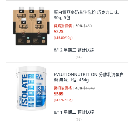
蛋白質燕麥奶昔沖泡粉 巧克力口味,
30g, 5包
首購折扣價
50
%
$450
$225
(
$15.00/10g
)
8/12 星期三
預計送達
(
64
)
EVLUTIONNUTRITION 分離乳清蛋白
粉 無味, 1個, 454g
折扣後價格
43
%
$1,047
$589
(
$12.97/10g
)
8/11 星期二
預計送達
(
62
)