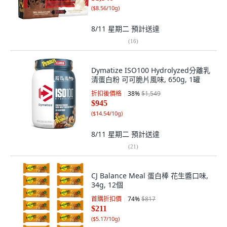
(
$8.56/10g
)
8/11 星期二
預計送達
(
16
)
Dymatize ISO100 Hydrolyzed分離乳
清蛋白粉 可可脆片風味, 650g, 1罐
折扣後價格
38
%
$1,549
$945
(
$14.54/10g
)
8/11 星期二
預計送達
(
21
)
CJ Balance Meal 蛋白棒 花生醬口味,
34g, 12個
首購折扣價
74
%
$817
$211
(
$5.17/10g
)