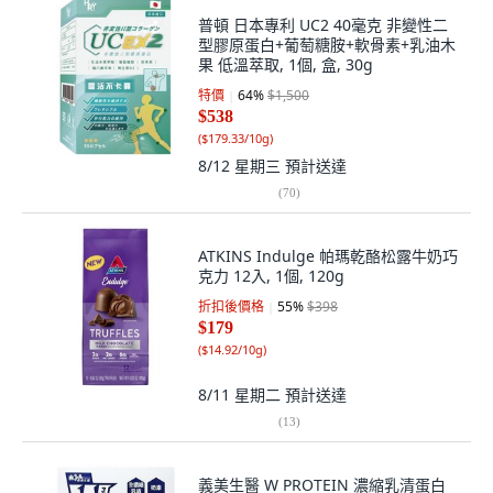
普頓 日本專利 UC2 40毫克 非變性二
型膠原蛋白+葡萄糖胺+軟骨素+乳油木
果 低溫萃取, 1個, 盒, 30g
特價
64
%
$1,500
$538
(
$179.33/10g
)
8/12 星期三
預計送達
(
70
)
ATKINS Indulge 帕瑪乾酪松露牛奶巧
克力 12入, 1個, 120g
折扣後價格
55
%
$398
$179
(
$14.92/10g
)
8/11 星期二
預計送達
(
13
)
義美生醫 W PROTEIN 濃縮乳清蛋白