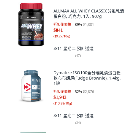
ALLMAX ALL WHEY CLASSIC分離乳清
蛋白粉, 巧克力, 1入, 907g
折扣後價格
39
%
$1,381
$841
(
$9.27/10g
)
8/11 星期二
預計送達
(
47
)
Dymatize ISO100全分離乳清蛋白粉,
軟心布朗尼(Fudge Brownie), 1.4kg,
1罐
折扣後價格
32
%
$2,876
$1,943
(
$13.88/10g
)
8/11 星期二
預計送達
(
24
)