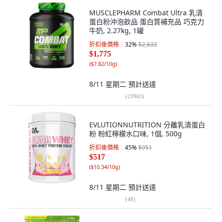
MUSCLEPHARM Combat Ultra 乳清
蛋白粉沖泡飲品 蛋白質補充品 巧克力
牛奶, 2.27kg, 1罐
折扣後價格
32
%
$2,633
$1,775
(
$7.82/10g
)
8/11 星期二
預計送達
(
23963
)
EVLUTIONNUTRITION 分離乳清蛋白
粉 粉紅檸檬水口味, 1個, 500g
折扣後價格
45
%
$951
$517
(
$10.34/10g
)
8/11 星期二
預計送達
(
48
)