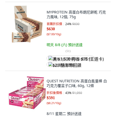
MYPROTEIN 高蛋白布朗尼餅乾 巧克
力風味, 12個, 75g
首購折扣價
24
%
$830
$630
(
$7.00/10g
)
明天 8/8 (六)
預計送達
(
51
)
满 $1,500 再省 $75 (王道卡)
$23 酷澎幣回饋
QUEST NUTRITION 高蛋白能量棒 白
巧克力覆盆子口味, 60g, 12條
折扣後價格
43
%
$1,050
$591
(
$8.21/10g
)
8/11 星期二
預計送達