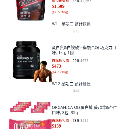
折扣後價格
33
%
$2,267
$1,509
(
$2.77/10g
)
8/11 星期二
預計送達
(
73
)
蛋白質&白胺酸平衡複合粉 巧克力口
味, 1kg, 1個
首購折扣價
29
%
$673
$473
(
$4.73/10g
)
8/12 星期三
預計送達
(
629
)
ORGANICA Ola蛋白棒 蔓越莓&杏仁
口味, 8包, 35g
首購折扣價
73
%
$515
$139