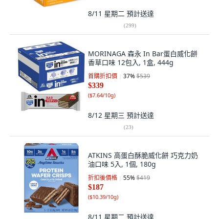
8/11 星期二
預計送達
(
299
)
MORINAGA 森永 In Bar蛋白威化餅
香草口味 12包入, 1盒, 444g
首購折扣價
37
%
$539
$339
(
$7.64/10g
)
8/12 星期三
預計送達
(
23
)
ATKINS 高蛋白酥脆威化餅 巧克力奶
油口味 5入, 1個, 180g
折扣後價格
55
%
$419
$187
(
$10.39/10g
)
8/11 星期二
預計送達