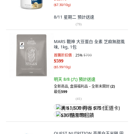
(
$7.30/10g
)
8/11 星期二
預計送達
(
79
)
MARS 戰神 大豆蛋白 全素 芝麻無甜風
味, 1kg, 1包
首購折扣價
25
%
$799
$599
(
$5.99/10g
)
明天 8/8 (六)
預計送達
全新商品
,
盒損福利品 – 全新未開封
(2)
最低
599
(
41
)
满 $1,500 再省 $75 (王道卡)
$36 酷澎幣回饋
QUEST NUTRITION 高蛋白玉米餅 田