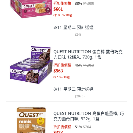
折扣後價格
38
%
$1,080
$661
(
$10.59/10g
)
8/11 星期二
預計送達
(
24
)
QUEST NUTRITION 蛋白棒 雙倍巧克
力口味 12條入, 720g, 1盒
折扣後價格
46
%
$1,053
$563
(
$7.82/10g
)
8/11 星期二
預計送達
(
2078
)
QUEST NUTRITION 高蛋白能量棒, 巧
克力曲奇口味, 322g, 1盒
折扣後價格
51
%
$764
$373