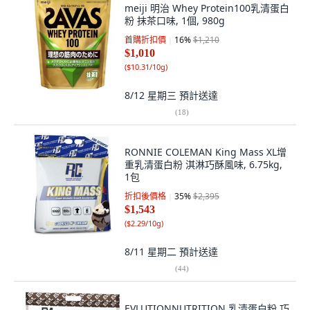
meiji 明治 Whey Protein100乳清蛋白
粉 抹茶口味, 1個, 980g
首購折扣價
16
%
$1,210
$1,010
(
$10.31/10g
)
8/12 星期三
預計送達
(
18
)
RONNIE COLEMAN King Mass XL增
重乳清蛋白粉 淇淋巧酥風味, 6.75kg,
1包
折扣後價格
35
%
$2,395
$1,543
(
$2.29/10g
)
8/11 星期二
預計送達
(
44
)
EVLUTIONNUTRITION 乳清蛋白粉 巧