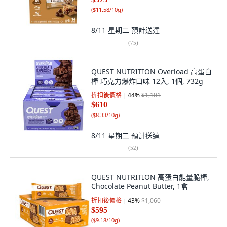
(
$11.58/10g
)
8/11 星期二
預計送達
(
75
)
QUEST NUTRITION Overload 高蛋白
棒 巧克力爆炸口味 12入, 1個, 732g
折扣後價格
44
%
$1,101
$610
(
$8.33/10g
)
8/11 星期二
預計送達
(
52
)
QUEST NUTRITION 高蛋白能量脆棒,
Chocolate Peanut Butter, 1盒
折扣後價格
43
%
$1,060
$595
(
$9.18/10g
)