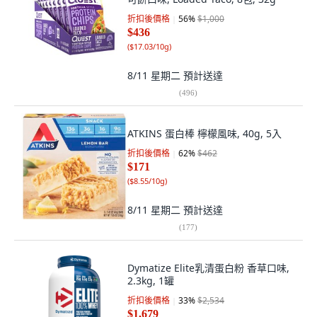
折扣後價格
56
%
$1,000
$436
(
$17.03/10g
)
8/11 星期二
預計送達
(
496
)
ATKINS 蛋白棒 檸檬風味, 40g, 5入
折扣後價格
62
%
$462
$171
(
$8.55/10g
)
8/11 星期二
預計送達
(
177
)
Dymatize Elite乳清蛋白粉 香草口味,
2.3kg, 1罐
折扣後價格
33
%
$2,534
$1,679