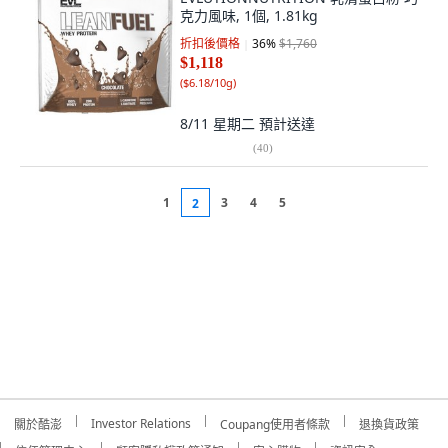
克力風味, 1個, 1.81kg
折扣後價格
36
%
$1,760
$1,118
(
$6.18/10g
)
8/11 星期二
預計送達
(
40
)
1
3
4
5
2
Investor Relations
關於酷澎
Coupang使用者條款
退換貨政策