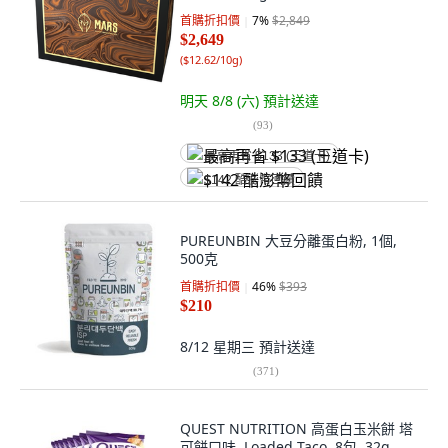
首購折扣價
7
%
$2,849
$2,649
(
$12.62/10g
)
明天 8/8 (六)
預計送達
(
93
)
最高再省 $133 (王道卡)
$142 酷澎幣回饋
PUREUNBIN 大豆分離蛋白粉, 1個,
500克
首購折扣價
46
%
$393
$210
8/12 星期三
預計送達
(
371
)
QUEST NUTRITION 高蛋白玉米餅 塔
可餅口味, Loaded Taco, 8包, 32g