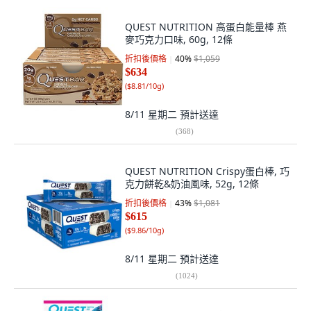
QUEST NUTRITION 高蛋白能量棒 燕
麥巧克力口味, 60g, 12條
折扣後價格
40
%
$1,059
$634
(
$8.81/10g
)
8/11 星期二
預計送達
(
368
)
QUEST NUTRITION Crispy蛋白棒, 巧
克力餅乾&奶油風味, 52g, 12條
折扣後價格
43
%
$1,081
$615
(
$9.86/10g
)
8/11 星期二
預計送達
(
1024
)