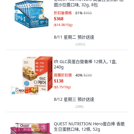
園沙拉醬口味, 32g, 8包
折扣後價格
61
%
$950
$368
(
$14.38/10g
)
8/11 星期二
預計送達
(
1051
)
tft GLC高蛋白營養棒 12條入, 1盒,
240g
首購折扣價
40
%
$230
$138
(
$5.75/10g
)
8/12 星期三
預計送達
(
206
)
QUEST NUTRITION Hero蛋白棒 香脆
生日蛋糕口味, 12條, 52g