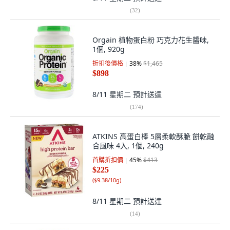
(
32
)
Orgain 植物蛋白粉 巧克力花生醬味,
1個, 920g
折扣後價格
38
%
$1,465
$898
8/11 星期二
預計送達
(
174
)
ATKINS 高蛋白棒 5層柔軟酥脆 餅乾融
合風味 4入, 1個, 240g
首購折扣價
45
%
$413
$225
(
$9.38/10g
)
8/11 星期二
預計送達
(
14
)