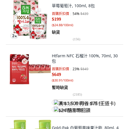
草莓葡萄汁, 100ml, 8包
首購折扣價
54
%
$439
$199
(
$24.88/100ml
)
缺貨
(
156
)
Htfarm NFC 石榴汁 100%, 70ml, 30
包
首購折扣價
23
%
$849
$649
(
$30.91/100ml
)
暫時缺貨
(
2185
)
满 $1,500 再省 $75 (王道卡)
$24 酷澎幣回饋
Gold-Pak 白葡萄風味果汁飲, 80ml, 4