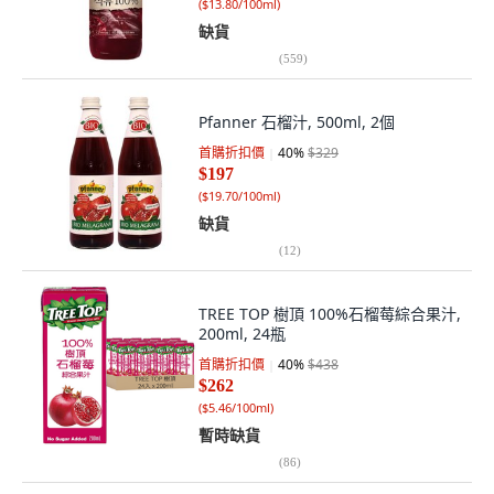
(
$13.80/100ml
)
缺貨
(
559
)
Pfanner 石榴汁, 500ml, 2個
首購折扣價
40
%
$329
$197
(
$19.70/100ml
)
缺貨
(
12
)
TREE TOP 樹頂 100%石榴莓綜合果汁,
200ml, 24瓶
首購折扣價
40
%
$438
$262
(
$5.46/100ml
)
暫時缺貨
(
86
)