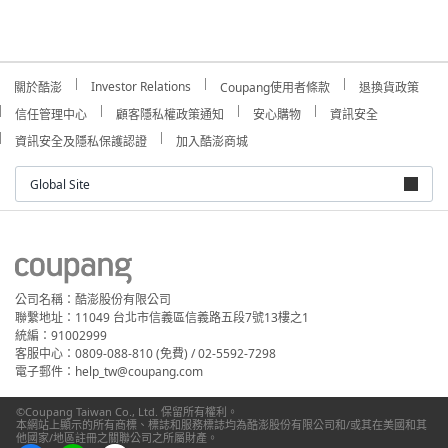
Investor Relations
關於酷澎
Coupang使用者條款
退換貨政策
信任管理中心
顧客隱私權政策通知
安心購物
資訊安全
資訊安全及隱私保護認證
加入酷澎商城
Global Site
公司名稱：酷澎股份有限公司
聯繫地址：11049 台北市信義區信義路五段7號13樓之1
統編：91002999
客服中心：0809-088-810 (免費) / 02-5592-7298
電子郵件：help_tw@coupang.com
©Coupang Taiwan Co., Ltd. 保留所有權利。
本網站上顯示的所有商標、標誌和服務標誌均為酷澎股份有限公司和/或其在美國和其
他國家/地區註冊之關聯公司之所屬財產。