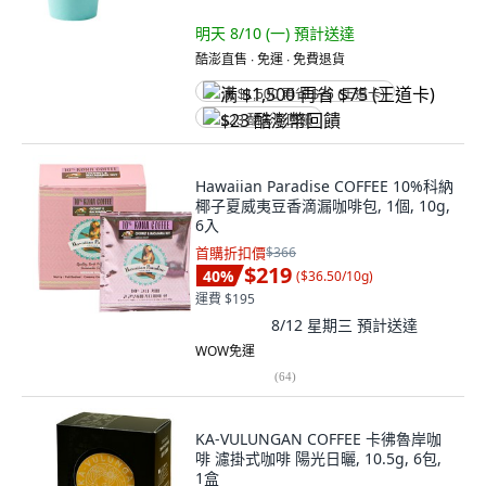
明天 8/10 (一)
預計送達
酷澎直售 ∙ 免運 ∙ 免費退貨
满 $1,500 再省 $75 (王道卡)
$23 酷澎幣回饋
Hawaiian Paradise COFFEE 10%科納
椰子夏威夷豆香滴漏咖啡包, 1個, 10g,
6入
首購折扣價
$366
$219
40
%
(
$36.50/10g
)
運費 $195
8/12 星期三
預計送達
WOW免運
(
64
)
KA-VULUNGAN COFFEE 卡彿魯岸咖
啡 濾掛式咖啡 陽光日曬, 10.5g, 6包,
1盒