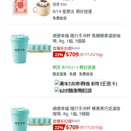
運費 $90
8/14 星期五
預計送達
免費退貨
順便幸福 隨行手沖杯 焦糖榛果濾掛咖
啡, 8g, 1組, 5個裝
首購折扣價
$909
$709
22
%
(
$177.25/10g
)
明天 8/10 (一)
預計送達
酷澎直售 ∙ 免運 ∙ 免費退貨
满 $1,500 再省 $75 (王道卡)
$23 酷澎幣回饋
順便幸福 隨行手沖杯 榛果黑巧克濾掛
咖啡, 8g, 1組, 5個裝
首購折扣價
$909
$709
22
%
(
$177.25/10g
)