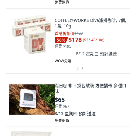
免費退貨
COFFEE@WORKS Diva濾掛咖啡, 7個,
1盒, 10g
首購折扣價
$427
$178
58
%
(
$25.43/10g
)
運費 $195
8/12 星期三
預計送達
WOW免運
(
13
)
嶌日咖啡 耳掛包散裝 方便攜帶 多種口
味
$65
運費 $67
8/13 星期四
預計送達
免費退貨