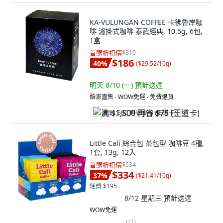
KA-VULUNGAN COFFEE 卡彿魯岸咖
啡 濾掛式咖啡 泰武經典, 10.5g, 6包,
1盒
首購折扣價
$310
$186
40
%
(
$29.52/10g
)
明天 8/10 (一)
預計送達
酷澎直售 ∙ WOW免運 ∙ 免費退貨
满 $1,500 再省 $75 (王道卡)
Little Cali 綜合包 茶包型 咖啡豆 4種,
1套, 13g, 12入
首購折扣價
$534
$334
37
%
(
$21.41/10g
)
運費 $195
8/12 星期三
預計送達
WOW免運
(
21
)