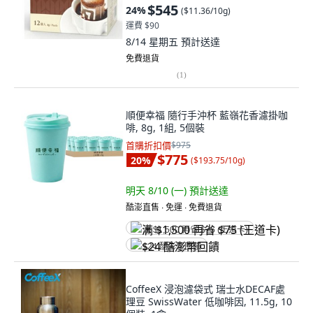
$545
24
%
(
$11.36/10g
)
運費 $90
8/14 星期五
預計送達
免費退貨
(
1
)
順便幸福 隨行手沖杯 藍嶺花香濾掛咖
啡, 8g, 1組, 5個裝
首購折扣價
$975
$775
20
%
(
$193.75/10g
)
明天 8/10 (一)
預計送達
酷澎直售 ∙ 免運 ∙ 免費退貨
满 $1,500 再省 $75 (王道卡)
$24 酷澎幣回饋
CoffeeX 浸泡濾袋式 瑞士水DECAF處
理豆 SwissWater 低咖啡因, 11.5g, 10