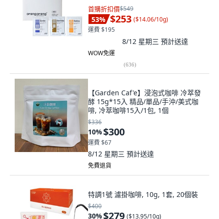
首購折扣價
$549
$253
53
%
(
$14.06/10g
)
運費 $195
8/12 星期三
預計送達
WOW免運
(
636
)
【Garden Caf'e】浸泡式咖啡 冷萃發
酵 15g*15入 精品/單品/手沖/美式咖
啡, 冷萃咖啡15入/1包, 1個
$336
$300
10
%
運費 $67
8/12 星期三
預計送達
免費退貨
特調1號 濾掛咖啡, 10g, 1套, 20個裝
$400
$279
30
%
(
$13.95/10g
)