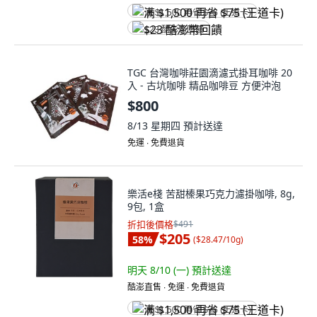
满 $1,500 再省 $75 (王道卡)
$23 酷澎幣回饋
TGC 台灣咖啡莊園滴濾式掛耳咖啡 20
入 - 古坑咖啡 精品咖啡豆 方便沖泡
$800
8/13 星期四
預計送達
免運 ∙ 免費退貨
樂活e棧 苦甜榛果巧克力濾掛咖啡, 8g,
9包, 1盒
折扣後價格
$491
$205
58
%
(
$28.47/10g
)
明天 8/10 (一)
預計送達
酷澎直售 ∙ 免運 ∙ 免費退貨
满 $1,500 再省 $75 (王道卡)