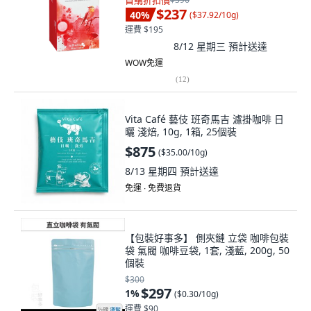
首購折扣價
$237
40
%
(
$37.92/10g
)
運費 $195
8/12 星期三
預計送達
WOW免運
(
12
)
Vita Café 藝伎 班奇馬吉 濾掛咖啡 日
曬 淺焙, 10g, 1箱, 25個裝
$875
(
$35.00/10g
)
8/13 星期四
預計送達
免運 ∙ 免費退貨
【包裝好事多】 側夾鏈 立袋 咖啡包裝
袋 氣閥 咖啡豆袋, 1套, 淺藍, 200g, 50
個裝
$300
$297
1
%
(
$0.30/10g
)
運費 $90