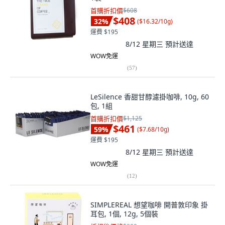
首購折扣價
$608
$408
32
%
(
$16.32/10g
)
運費 $195
8/12 星期三
預計送達
WOW免運
(
57
)
LeSilence 香甜甘醇濾掛咖啡, 10g, 60
包, 1組
首購折扣價
$1,125
$461
59
%
(
$7.68/10g
)
運費 $195
8/12 星期三
預計送達
WOW免運
(
12
)
SIMPLEREAL 想望咖啡 開普敦印象 掛
耳包, 1個, 12g, 5個裝