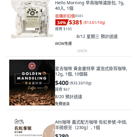
Hello Morning 早鳥咖啡濾掛包, 7g,
40入, 1個
首購折扣價
$581
$381
34
%
(
$13.61/10g
)
運費 $195
8/12 星期三
預計送達
WOW免運
(
1023
)
星吉咖啡 黃金曼特寧 濾泡式掛耳咖啡,
12g, 1個, 10個裝
$400
(
$33.33/10g
)
運費 $67
8/20
預計送達
免費退貨
Atti咖啡 義式配方咖啡 佐虹參號-中焙,
半磅原豆（230g）, 1個
$280