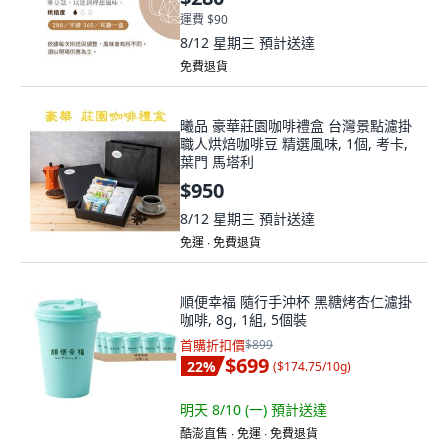
運費 $90
8/12 星期三
預計送達
免費退貨
曦品 豪華莊園咖啡禮盒 台灣景點濾掛
職人烘焙咖啡豆 精選風味, 1個, 考卡,
葉門 馬塔利
$950
8/12 星期三
預計送達
免運 ∙ 免費退貨
順便幸福 隨行手沖杯 黑糖烤杏仁濾掛
咖啡, 8g, 1組, 5個裝
首購折扣價
$899
$699
22
%
(
$174.75/10g
)
明天 8/10 (一)
預計送達
酷澎直售 ∙ 免運 ∙ 免費退貨