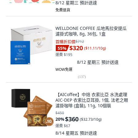
8/12 星期三
預計送達
免費退貨
WELLDONE COFFEE 瓜地馬拉安提瓜
濾掛式咖啡, 8g, 36包, 1盒
首購折扣價
$712
$320
55
%
(
$11.11/10g
)
運費 $195
8/12 星期三
預計送達
WOW免運
(
137
)
【AICoffee】中焙 衣索比亞 水洗處理
AIC-DEP 衣索比亞耳掛, 1個, 法老之眼
濾掛咖啡 (盒裝), 11g, 10個裝
$450
$360
20
%
(
$32.73/10g
)
運費 $67
8/14 星期五
預計送達