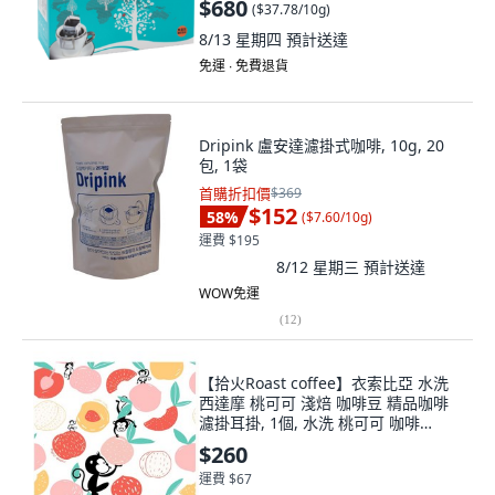
$680
(
$37.78/10g
)
8/13 星期四
預計送達
免運 ∙ 免費退貨
Dripink 盧安達濾掛式咖啡, 10g, 20
包, 1袋
首購折扣價
$369
$152
58
%
(
$7.60/10g
)
運費 $195
8/12 星期三
預計送達
WOW免運
(
12
)
【拾火Roast coffee】衣索比亞 水洗
西達摩 桃可可 淺焙 咖啡豆 精品咖啡
濾掛耳掛, 1個, 水洗 桃可可 咖啡
豆,1/4磅 （120g)
$260
運費 $67