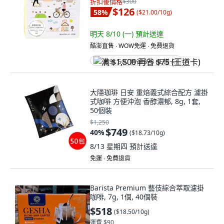
折扣後價格
$300
$126
58
%
(
$21.00/10g
)
明天 8/10 (一)
預計送達
酷澎直售 ∙ WOW免運 ∙ 免費退貨
满 $1,500 再省 $75 (王道卡)
大隱珈琲 日安 重焙義式綜合配方 濾掛
式咖啡 方便沖泡 香醇濃郁, 8g, 1套,
50個裝
$1,250
$749
40
%
(
$18.73/10g
)
8/13 星期四
預計送達
免運 ∙ 免費退貨
Barista Premium 藝伎綜合萃取濾掛
咖啡, 7g, 1個, 40個裝
$518
(
$18.50/10g
)
運費 $90