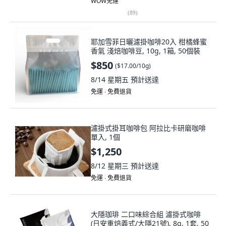
WOW免運
(
89
)
耶加雪菲日曬濾掛咖啡20入 柑橘蜂蜜
香氣 淺焙咖啡豆, 10g, 1箱, 50個裝
$850
(
$17.00/10g
)
8/14 星期五
預計送達
免運 ∙ 免費退貨
濾掛式掛耳咖啡包 阿拉比卡研磨咖啡
單入, 1個
$1,250
8/12 星期三
預計送達
免運 ∙ 免費退貨
大隱珈琲 二口味綜合組 濾掛式咖啡
(日安重焙義式/大隱21號), 8g, 1套, 50