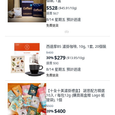
個裝, 1盒
$528
(
$45.91/10g
)
運費 $67
8/14 星期五
預計送達
免費退貨
(
1
)
西達摩BS 濾掛咖啡, 10g, 1套, 20個裝
$400
$279
30
%
(
$13.95/10g
)
運費 $90
8/14 星期五
預計送達
免費退貨
【十全十美濾掛禮盒】 謎思配方精選
10入 / 每包12g (購買兩盒贈 Logo 紙
提袋), 1個
$500
$400
20
%