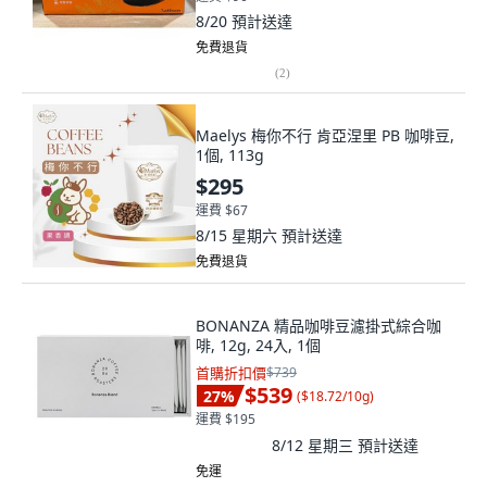
8/20
預計送達
免費退貨
(
2
)
Maelys 梅你不行 肯亞涅里 PB 咖啡豆,
1個, 113g
$295
運費 $67
8/15 星期六
預計送達
免費退貨
BONANZA 精品咖啡豆濾掛式綜合咖
啡, 12g, 24入, 1個
首購折扣價
$739
$539
27
%
(
$18.72/10g
)
運費 $195
8/12 星期三
預計送達
免運