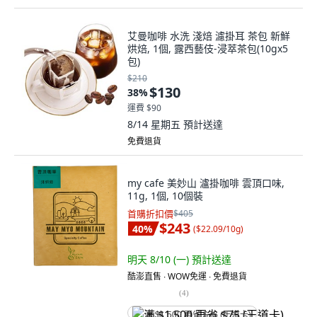
艾曼咖啡 水洗 淺焙 濾掛耳 茶包 新鮮
烘焙, 1個, 露西藝伎-浸萃茶包(10gx5
包)
$210
$130
38
%
運費 $90
8/14 星期五
預計送達
免費退貨
my cafe 美妙山 瀘掛咖啡 雲頂口味,
11g, 1個, 10個裝
首購折扣價
$405
$243
40
%
(
$22.09/10g
)
明天 8/10 (一)
預計送達
酷澎直售 ∙ WOW免運 ∙ 免費退貨
(
4
)
满 $1,500 再省 $75 (王道卡)