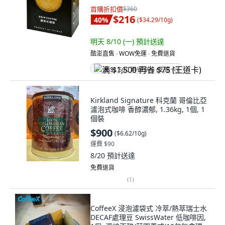
首購折扣價
$360
$216
40
%
(
$34.29/10g
)
明天 8/10 (一)
預計送達
酷澎直售 ∙ WOW免運 ∙ 免費退貨
满 $1,500 再省 $75 (王道卡)
Kirkland Signature 科克蘭 哥倫比亞
濾泡式咖啡 香醇濃郁, 1.36kg, 1個, 1
個裝
$900
(
$6.62/10g
)
運費 $90
8/20
預計送達
免費退貨
(
1
)
CoffeeX 浸泡濾袋式 冷萃/熱萃瑞士水
DECAF處理豆 SwissWater 低咖啡因,