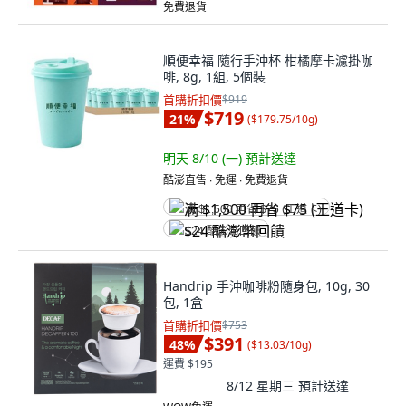
免費退貨
順便幸福 隨行手沖杯 柑橘摩卡濾掛咖
啡, 8g, 1組, 5個裝
首購折扣價
$919
$719
21
%
(
$179.75/10g
)
明天 8/10 (一)
預計送達
酷澎直售 ∙ 免運 ∙ 免費退貨
满 $1,500 再省 $75 (王道卡)
$24 酷澎幣回饋
Handrip 手沖咖啡粉隨身包, 10g, 30
包, 1盒
首購折扣價
$753
$391
48
%
(
$13.03/10g
)
運費 $195
8/12 星期三
預計送達