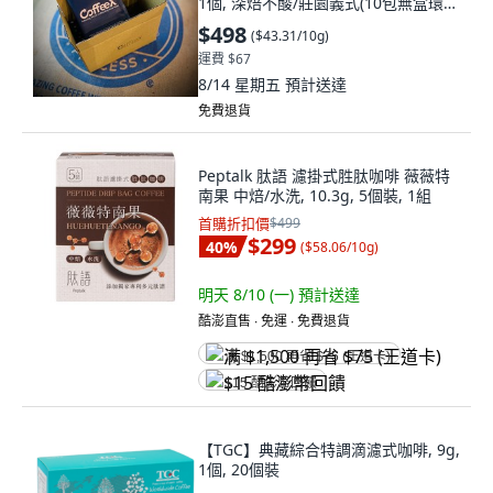
1個, 深焙不酸/莊園義式(10包無盒環
保), 11.5g, 10個裝
$498
(
$43.31/10g
)
運費 $67
8/14 星期五
預計送達
免費退貨
Peptalk 肽語 濾掛式胜肽咖啡 薇薇特
南果 中焙/水洗, 10.3g, 5個裝, 1組
首購折扣價
$499
$299
40
%
(
$58.06/10g
)
明天 8/10 (一)
預計送達
酷澎直售 ∙ 免運 ∙ 免費退貨
满 $1,500 再省 $75 (王道卡)
$15 酷澎幣回饋
【TGC】典藏綜合特調滴濾式咖啡, 9g,
1個, 20個裝