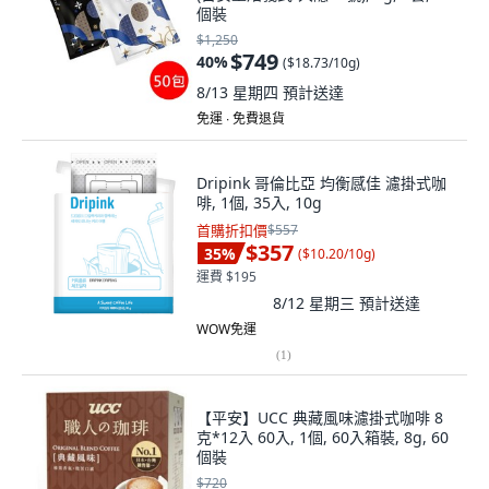
個裝
$1,250
$749
40
%
(
$18.73/10g
)
8/13 星期四
預計送達
免運 ∙ 免費退貨
Dripink 哥倫比亞 均衡感佳 濾掛式咖
啡, 1個, 35入, 10g
首購折扣價
$557
$357
35
%
(
$10.20/10g
)
運費 $195
8/12 星期三
預計送達
WOW免運
(
1
)
【平安】UCC 典藏風味濾掛式咖啡 8
克*12入 60入, 1個, 60入箱裝, 8g, 60
個裝
$720