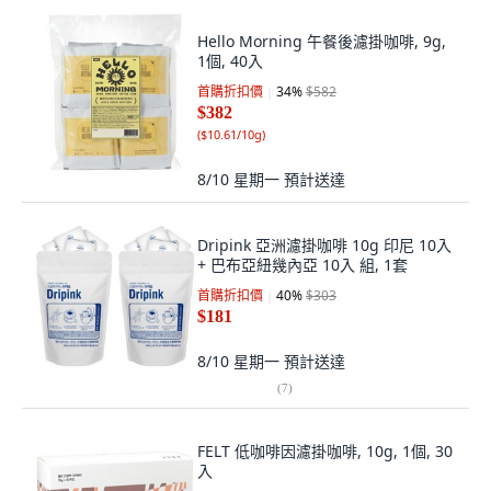
Hello Morning 午餐後濾掛咖啡, 9g,
1個, 40入
首購折扣價
34
%
$582
$382
(
$10.61/10g
)
8/10 星期一
預計送達
Dripink 亞洲濾掛咖啡 10g 印尼 10入
+ 巴布亞紐幾內亞 10入 組, 1套
首購折扣價
40
%
$303
$181
8/10 星期一
預計送達
(
7
)
FELT 低咖啡因濾掛咖啡, 10g, 1個, 30
入