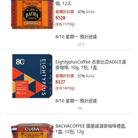
個, 12入
首購折扣價
47
%
$994
$520
(
$36.11/10g
)
8/10 星期一
預計送達
(
27
)
EightyplusCoffee 衣索比亞ADICE濾
掛咖啡, 10g, 7包, 1盒
首購折扣價
57
%
$296
$127
(
$18.14/10g
)
8/10 星期一
預計送達
(
8
)
BACHACOFFEE 圖基諾濾掛咖啡禮盒,
1盒, 12包, 12g