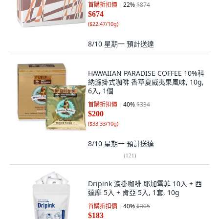
首購折扣價
22
%
$874
$674
(
$22.47/10g
)
8/10 星期一
預計送達
HAWAIIAN PARADISE COFFEE 10%科
納濾掛式咖啡 香草夏威夷果風味, 10g,
6入, 1個
首購折扣價
40
%
$334
$200
(
$33.33/10g
)
8/10 星期一
預計送達
(
121
)
Dripink 濾掛咖啡 耶加雪菲 10入 + 西
達摩 5入 + 肯亞 5入, 1套, 10g
首購折扣價
40
%
$305
$183