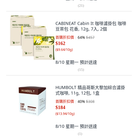
(
21
)
CABINEAT Cabin It 咖啡濾掛包 咖啡
豆茶包 花香, 12g, 7入, 2個
首購折扣價
64
%
$457
$162
(
$9.64/10g
)
8/10 星期一
預計送達
(
15
)
HUMBOLT 精品哥斯大黎加綜合濾掛
式咖啡, 11g, 12包, 1盒
首購折扣價
40
%
$308
$184
(
$13.94/10g
)
8/10 星期一
預計送達
(
1
)