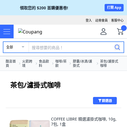
領取您的
$200
首購優惠卷!
打開 App
登入
註冊會員
客服中心
全部
酷澎首
火箭跨
食品飲
咖啡/茶
膠囊/冰滴/濾
茶包/濾掛式
頁
境
料
飲
掛式
咖啡
茶包/濾掛式咖啡
篩選器
COFFEE LIBRE 精選濾掛式咖啡, 10g,
7包, 1盒