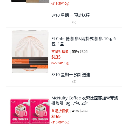
(
$19.30/10g
)
8/10 星期一
預計送達
(
5
)
El Cafe 低咖啡因濾掛式咖啡, 10g, 6
包, 1盒
首購折扣價
55
%
$305
$135
(
$22.50/10g
)
8/10 星期一
預計送達
(
5
)
McNulty Coffee 衣索比亞耶加雪菲濾
掛咖啡, 8g, 7包, 2盒
首購折扣價
41
%
$287
$169
(
$15.09/10g
)