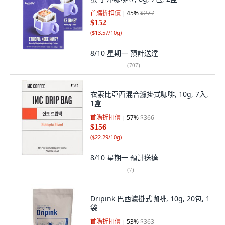
首購折扣價
45
%
$277
$152
(
$13.57/10g
)
8/10 星期一
預計送達
(
707
)
衣索比亞西混合濾掛式咖啡, 10g, 7入,
1盒
首購折扣價
57
%
$366
$156
(
$22.29/10g
)
8/10 星期一
預計送達
(
7
)
Dripink 巴西濾掛式咖啡, 10g, 20包, 1
袋
首購折扣價
53
%
$363