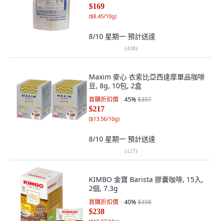
$169
(
$8.45/10g
)
8/10 星期一
預計送達
(
438
)
Maxim 麥心 衣索比亞西達摩單品咖啡
豆, 8g, 10包, 2盒
首購折扣價
45
%
$397
$217
(
$13.56/10g
)
8/10 星期一
預計送達
(
127
)
KIMBO 金寶 Barista 膠囊咖啡, 15入,
2個, 7.3g
首購折扣價
40
%
$398
$238