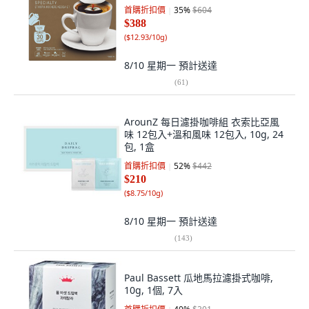
首購折扣價
35
%
$604
$388
(
$12.93/10g
)
8/10 星期一
預計送達
(
61
)
ArounZ 每日濾掛咖啡組 衣索比亞風
味 12包入+溫和風味 12包入, 10g, 24
包, 1盒
首購折扣價
52
%
$442
$210
(
$8.75/10g
)
8/10 星期一
預計送達
(
143
)
Paul Bassett 瓜地馬拉濾掛式咖啡,
10g, 1個, 7入