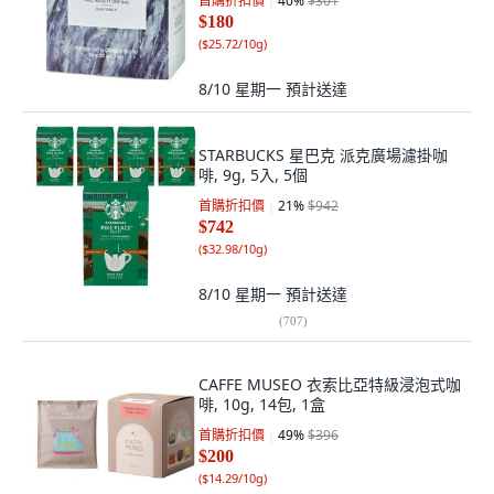
首購折扣價
40
%
$301
$180
(
$25.72/10g
)
8/10 星期一
預計送達
STARBUCKS 星巴克 派克廣場濾掛咖
啡, 9g, 5入, 5個
首購折扣價
21
%
$942
$742
(
$32.98/10g
)
8/10 星期一
預計送達
(
707
)
CAFFE MUSEO 衣索比亞特級浸泡式咖
啡, 10g, 14包, 1盒
首購折扣價
49
%
$396
$200
(
$14.29/10g
)