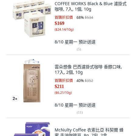
COFFEE WORKS Black & Blue 濾掛式
咖啡, 7入, 1個, 10g
首購折扣價
68
%
$534
$169
(
$24.14/10g
)
8/10 星期一
預計送達
(
5
)
雲朵想像 巴西濾掛式咖啡 香醇口味,
17入, 2個, 10g
首購折扣價
40
%
$352
$211
(
$6.21/10g
)
8/10 星期一
預計送達
(
11
)
McNulty Coffee 衣索比亞 科契爾 蜂
蜜 手沖咖啡豆, 8g, 7包, 2盒