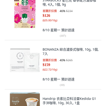
STARBUCKS 星巴克 春季配方濾掛咖
啡, 4入, 1個, 9g
首購折扣價
46
%
$234
$126
(
$35.00/10g
)
8/10 星期一
預計送達
(
107
)
BONANZA 綜合濾掛式咖啡, 10g, 1個,
7入
首購折扣價
40
%
$265
$159
(
$22.72/10g
)
8/10 星期一
預計送達
(
10
)
Handrip 衣索比亞科洽雷Kedida G1
手沖咖啡, 10g, 30入, 1盒