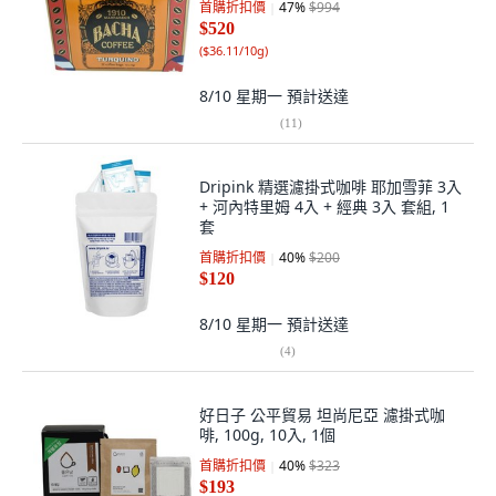
首購折扣價
47
%
$994
$520
(
$36.11/10g
)
8/10 星期一
預計送達
(
11
)
Dripink 精選濾掛式咖啡 耶加雪菲 3入
+ 河內特里姆 4入 + 經典 3入 套組, 1
套
首購折扣價
40
%
$200
$120
8/10 星期一
預計送達
(
4
)
好日子 公平貿易 坦尚尼亞 濾掛式咖
啡, 100g, 10入, 1個
首購折扣價
40
%
$323
$193