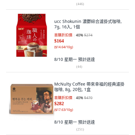
(
446
)
ucc Shokunin 濃鬱綜合濾掛式咖啡,
7g, 16入, 1個
首購折扣價
40
%
$274
$164
(
$14.64/10g
)
8/10 星期一
預計送達
(
44
)
McNulty Coffee 帶來幸福的經典濾掛
咖啡, 8g, 20包, 1盒
首購折扣價
40
%
$470
$282
(
$17.63/10g
)
8/10 星期一
預計送達
(
251
)