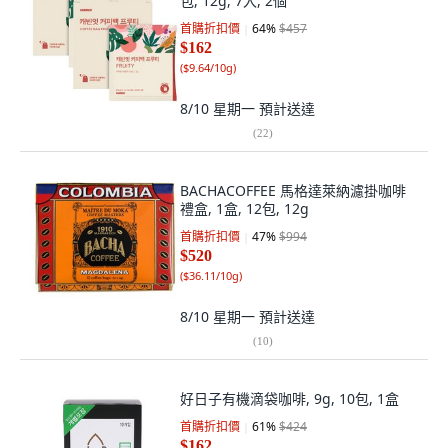
包, 12g, 7入, 2個
首購折扣價
64
%
$457
$162
(
$9.64/10g
)
8/10 星期一
預計送達
(
22
)
BACHACOFFEE 馬格達萊納濾掛咖啡
禮盒, 1盒, 12包, 12g
首購折扣價
47
%
$994
$520
(
$36.11/10g
)
8/10 星期一
預計送達
(
10
)
好日子有機滴袋咖啡, 9g, 10包, 1盒
首購折扣價
61
%
$424
$162