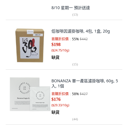
8/10 星期一
預計送達
(
13
)
低咖啡因濾掛咖啡, 4包, 1盒, 20g
首購折扣價
55
%
$442
$198
(
$24.75/10g
)
缺貨
(
15
)
BONANZA 單一產區濾掛咖啡, 60g, 5
入, 1個
首購折扣價
58
%
$427
$176
(
$29.33/10g
)
缺貨
(
44
)