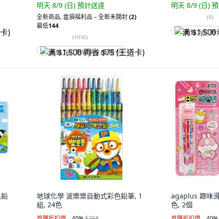
明天 8/9 (日)
預計送達
明天 8/9 (日)
預
全新商品
,
盒損福利品 – 全新未開封
(2)
(
8
)
最低
144
满 $1,500 再
(
1056
)
满 $1,500 再省 $75 (王道卡)
色鉛
地球化學 波樂樂自動式彩色鉛筆, 1
agaplus 趣
組, 24色
色, 2個
首購折扣價
40
%
$258
首購折扣價
40
%