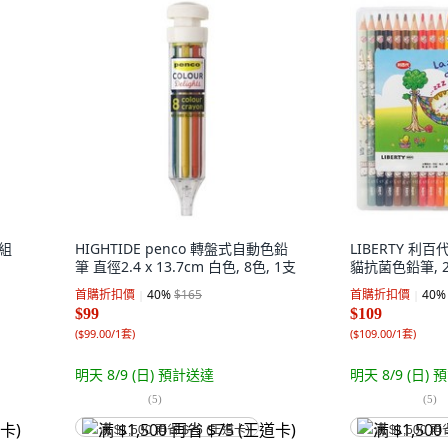
筆組
HIGHTIDE penco 轉盤式自動色鉛
LIBERTY 利百代
筆 直徑2.4 x 13.7cm 白色, 8色, 1支
貓抗菌色鉛筆, 2
首購折扣價
40
%
$165
首購折扣價
40
%
$99
$109
(
$99.00/1套
)
(
$109.00/1套
)
明天 8/9 (日)
預計送達
明天 8/9 (日)
預
(
5
)
(
5
)
满 $1,500 再省 $75 (王道卡)
满 $1,500 再