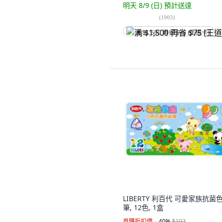
明天 8/9 (日)
預計送達
(
1903
)
满 $1,500 再省 $75 (王道卡)
LIBERTY 利百代 可愛家族抗菌
筆, 12色, 1盒
首購折扣價
40
%
$102