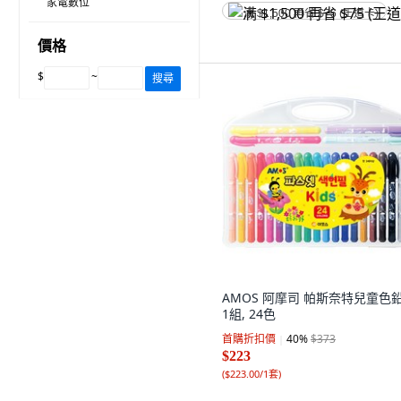
家電數位
满 $1,500 再省 $75 (王道卡)
價格
$
~
搜尋
AMOS 阿摩司 帕斯奈特兒童色鉛
1組, 24色
首購折扣價
40
%
$373
$223
(
$223.00/1套
)