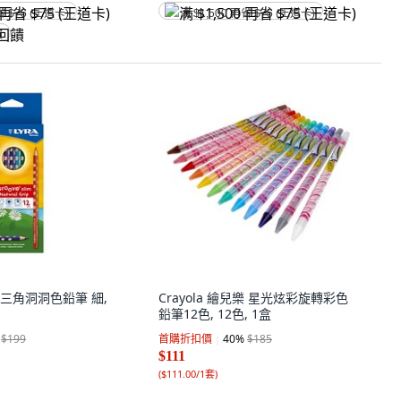
省 $75 (王道卡)
满 $1,500 再省 $75 (王道卡)
饋
VE 三角洞洞色鉛筆 細,
Crayola 繪兒樂 星光炫彩旋轉彩色
鉛筆12色, 12色, 1盒
$199
首購折扣價
40
%
$185
$111
(
$111.00/1套
)