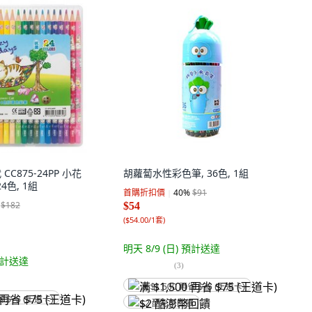
 CC875-24PP 小花
胡蘿蔔水性彩色筆, 36色, 1組
4色, 1組
首購折扣價
40
%
$91
$182
$54
(
$54.00/1套
)
明天 8/9 (日)
預計送達
計送達
(
3
)
满 $1,500 再省 $75 (王道卡)
省 $75 (王道卡)
$2 酷澎幣回饋