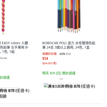
 EASY colors 人體
ROBOCAR POLI 波力 水性雙頭色鉛
鉛筆 左手專用 B-
筆 24支 3歲以上適用, 24色, 1盒
, 1色, 1組
首購折扣價
40
%
$90
$108
$54
(
$54.00/1套
)
明天 8/9 (日)
預計送達
計送達
(
6
)
满 $1,500 再省 $75 (王道卡)
省 $75 (王道卡)
饋