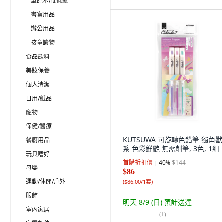
筆記本/便條紙
書寫用品
辦公用品
孩童讀物
食品飲料
美妝保養
個人清潔
日用/紙品
寵物
保健/醫療
KUTSUWA 可旋轉色鉛筆 獨角
餐廚用品
系 色彩鮮艷 無需削筆, 3色, 1組
玩具嗜好
首購折扣價
40
%
$144
母嬰
$86
運動/休閒/戶外
(
$86.00/1套
)
服飾
明天 8/9 (日)
預計送達
室內家居
(
1
)