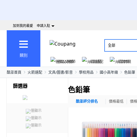
加到我的最愛
申請入駐
全部
類別
爸氣父親節
火箭速配
火箭跨境
酷澎首頁
火箭速配
文具/圖書/影音
學校用品
國小高年級
色鉛筆
篩選器
色鉛筆
酷澎評分排名
價格最低
價
僅顯示
僅顯示
僅顯示