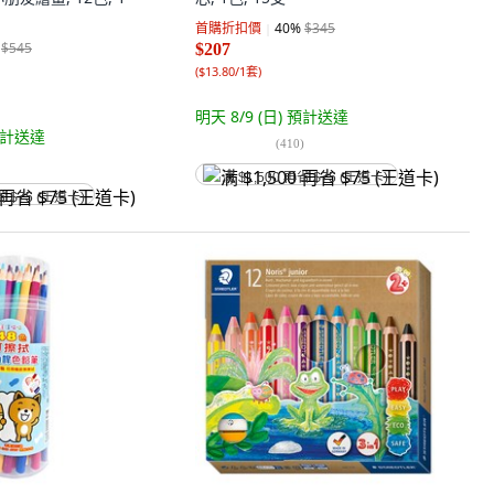
首購折扣價
40
%
$345
$545
$207
(
$13.80/1套
)
明天 8/9 (日)
預計送達
計送達
(
410
)
满 $1,500 再省 $75 (王道卡)
省 $75 (王道卡)