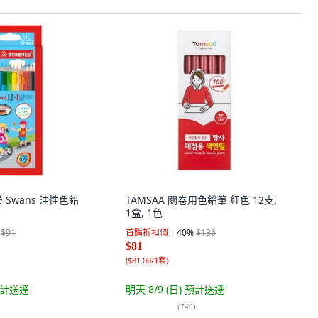
樂 Swans 油性色鉛
TAMSAA 閱卷用色鉛筆 紅色 12支,
1盒, 1色
$91
首購折扣價
40
%
$136
$81
(
$81.00/1套
)
計送達
明天 8/9 (日)
預計送達
(
749
)