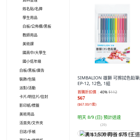
資料整理
姓名貼/名牌
學生用品
白板/公佈欄/黑板
教師用品
美術課
國高中/大學生
國小低年級
白板/黑板/廣告
SIMBALION 雄獅 可擦拭色鉛
裝飾/包裝
EP-12, 12色, 1組
派對/活動
首購折扣價
40
%
$112
卡片/明信片/信封
$67
(
$67.00/1套
)
影印紙/標籤
美術用品
明天 8/9 (日)
預計送達
活頁夾/文件夾
(
20
)
日誌/手帳
满 $1,500 再省 $75 (王道卡)