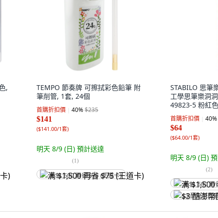
色,
TEMPO 節奏牌 可擦拭彩色鉛筆 附
STABILO 思筆樂
筆削管, 1套, 24個
工學思筆樂洞洞色
49823-5 粉紅色
首購折扣價
40
%
$235
首購折扣價
40
%
$141
$64
(
$141.00/1套
)
(
$64.00/1套
)
明天 8/9 (日)
預計送達
明天 8/9 (日)
預
(
1
)
(
2
)
满 $1,500 再省 $75 (王道卡)
满 $1,500 再
$3 酷澎幣回