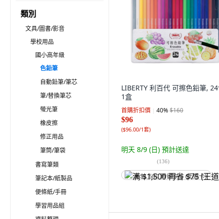
類別
文具/圖書/影音
學校用品
國小高年級
色鉛筆
自動鉛筆/筆芯
LIBERTY 利百代 可擦色鉛筆, 24
筆/替換筆芯
1盒
螢光筆
首購折扣價
40
%
$160
$96
橡皮擦
(
$96.00/1套
)
修正用品
明天 8/9 (日)
預計送達
筆筒/筆袋
(
136
)
書寫筆類
满 $1,500 再省 $75 (王道卡)
筆記本/紙製品
便條紙/手冊
學習用品組