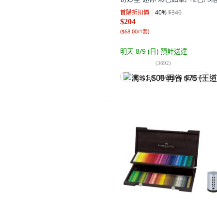
首購折扣價
40
%
$340
$204
(
$68.00/1套
)
明天 8/9 (日)
預計送達
(
3692
)
满 $1,500 再省 $75 (王道卡)