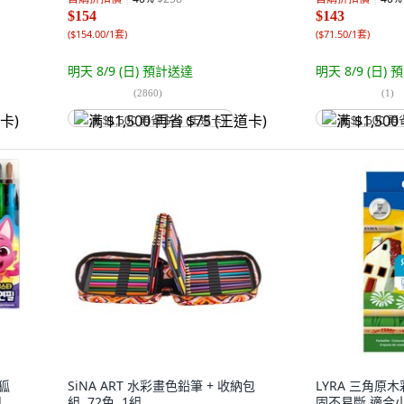
$154
$143
(
$154.00/1套
)
(
$71.50/1套
)
明天 8/9 (日)
預計送達
明天 8/9 (日)
預
(
2860
)
(
1
)
满 $1,500 再省 $75 (王道卡)
满 $1,500 再
碰狐
SiNA ART 水彩畫色鉛筆 + 收納包
LYRA 三角原
組
組, 72色, 1組
固不易斷 適合小朋