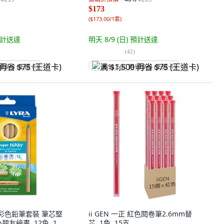
$173
(
$173.00/1套
)
計送達
明天 8/9 (日)
預計送達
(
42
)
省 $75 (王道卡)
满 $1,500 再省 $75 (王道卡)
木彩色鉛筆套裝 筆芯堅
ii GEN 一正 紅色閱卷筆2.6mm替
友繪畫, 12色, 1
芯, 1色, 15支