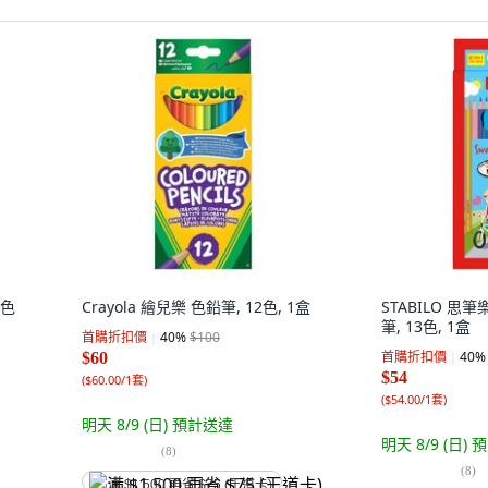
獸色
Crayola 繪兒樂 色鉛筆, 12色, 1盒
STABILO 思筆
筆, 13色, 1盒
首購折扣價
40
%
$100
首購折扣價
40
%
$60
$54
(
$60.00/1套
)
(
$54.00/1套
)
明天 8/9 (日)
預計送達
明天 8/9 (日)
預
(
8
)
(
8
)
满 $1,500 再省 $75 (王道卡)