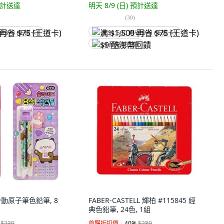
計送達
明天 8/9 (日)
預計送達
(
30
)
省 $75 (王道卡)
满 $1,500 再省 $75 (王道卡)
$9 酷澎幣回饋
味滑動原子筆色鉛筆, 8
FABER-CASTELL 輝柏 #115845 經
典色鉛筆, 24色, 1組
$239
首購折扣價
40
%
$289