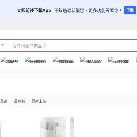
立即前往下載App
不錯過最新優惠、更多功能等著你！
下載
嬰幼兒
保健醫療
美妝保養
個人清潔
玩具休閒
格最高
最熱銷
最新上架