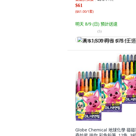
$61
(
$61.00/1套
)
明天 8/9 (日)
預計送達
(
5
)
满 $1,500 再省 $75 (王道卡)
Globe Chemical 地球化學 碰
奇妙星 迷你 彩色鉛筆, 12色, 3