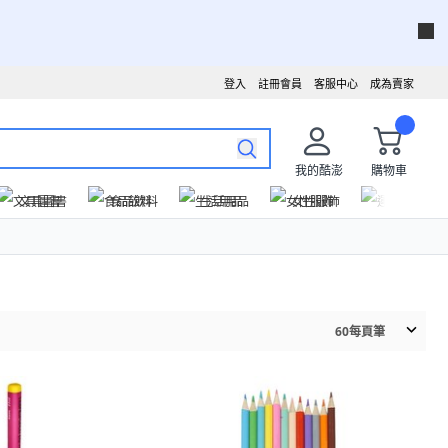
登入
註冊會員
客服中心
成為賣家
我的酷澎
購物車
文具圖書
食品飲料
生活用品
女性服飾
運動戶外
60
每頁筆