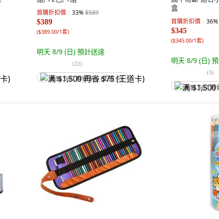
盒
首購折扣價
33
%
$589
首購折扣價
36
%
$389
$345
(
$389.00/1套
)
(
$345.00/1套
)
明天 8/9 (日)
預計送達
明天 8/9 (日)
預
(
22
)
(
3
)
满 $1,500 再省 $75 (王道卡)
满 $1,500 再