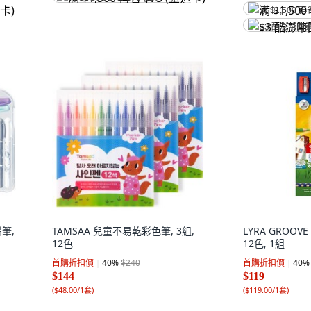
满 $1,500 再
$3 酷澎幣回
筆,
TAMSAA 兒童不易乾彩色筆, 3組,
LYRA GROO
12色
12色, 1組
首購折扣價
40
%
$240
首購折扣價
40
%
$144
$119
(
$48.00/1套
)
(
$119.00/1套
)