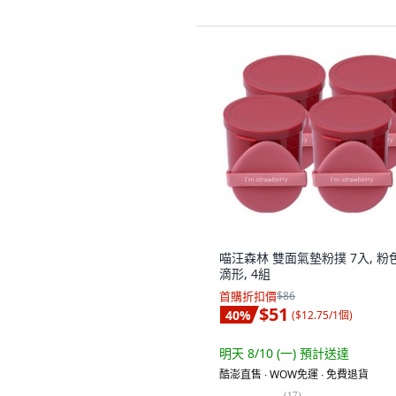
喵汪森林 雙面氣墊粉撲 7入, 粉
滴形, 4組
首購折扣價
$86
$51
40
%
(
$12.75/1個
)
明天 8/10 (一)
預計送達
酷澎直售 ∙ WOW免運 ∙ 免費退貨
(
17
)