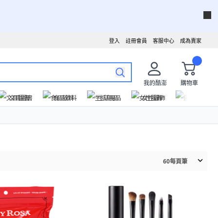
登入
註冊會員
客服中心
成為賣家
我的酷澎
購物車
文具圖書
食品飲料
生活用品
女性服飾
運動戶外
60
每頁筆