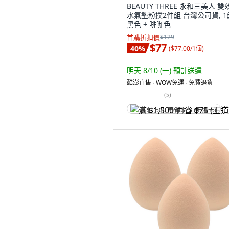
BEAUTY THREE 永和三美人 雙
水氣墊粉撲2件組 台灣公司貨, 1
黑色 + 啡咖色
首購折扣價
$129
$77
40
%
(
$77.00/1個
)
明天 8/10 (一)
預計送達
酷澎直售 ∙ WOW免運 ∙ 免費退貨
(
5
)
满 $1,500 再省 $75 (王道卡)