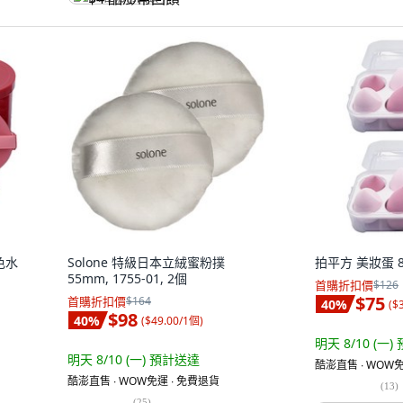
色水
Solone 特級日本立絨蜜粉撲
拍平方 美妝蛋 8
55mm, 1755-01, 2個
首購折扣價
$126
$75
首購折扣價
$164
40
%
(
$
$98
40
%
(
$49.00/1個
)
明天 8/10 (一)
明天 8/10 (一)
預計送達
酷澎直售 ∙ WOW免
酷澎直售 ∙ WOW免運 ∙ 免費退貨
(
13
)
(
25
)