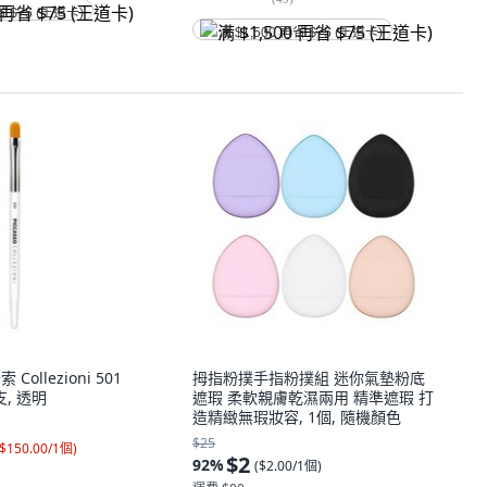
省 $75 (王道卡)
满 $1,500 再省 $75 (王道卡)
 Collezioni 501
拇指粉撲手指粉撲組 迷你氣墊粉底
支, 透明
遮瑕 柔軟親膚乾濕兩用 精準遮瑕 打
造精緻無瑕妝容, 1個, 隨機顏色
$25
$150.00/1個
)
$2
92
%
(
$2.00/1個
)