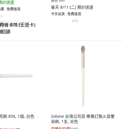
運費 $90
預計送達
後天 8/11 (二)
預計送達
運 ∙ 免費退貨
今天出貨 ∙ 免費退貨
1
)
(
13
)
省 $75 (王道卡)
回饋
形打亮刷 856, 1個, 白色
Solone 台灣公司貨 榛果訂製火苗暈
染刷, 1支, 米色
首購折扣價
$144