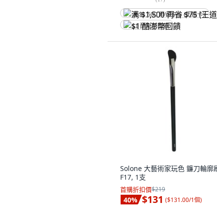
满 $1,500 再省 $75 (王道卡)
$1 酷澎幣回饋
Solone 大藝術家玩色 鐮刀輪廓
F17, 1支
首購折扣價
$219
$131
40
%
(
$131.00/1個
)