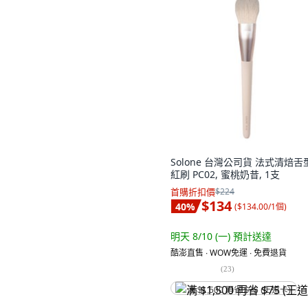
Solone 台灣公司貨 法式清焙舌
紅刷 PC02, 蜜桃奶昔, 1支
首購折扣價
$224
$134
40
%
(
$134.00/1個
)
明天 8/10 (一)
預計送達
酷澎直售 ∙ WOW免運 ∙ 免費退貨
(
23
)
满 $1,500 再省 $75 (王道卡)