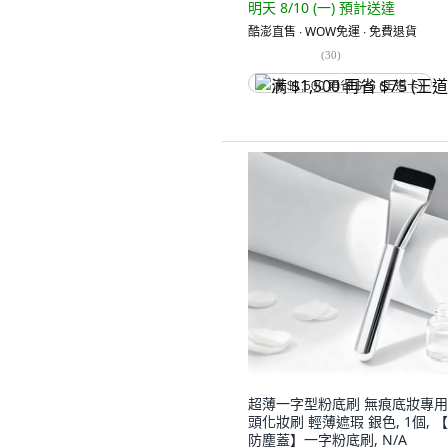
明天 8/10 (一)
預計送達
酷澎直售 ∙ WOW免運 ∙ 免費退貨
(
30
)
满 $1,500 再省 $75 (王道卡)
超薄一字型粉底刷 無痕底妝專用
頭化妝刷 輕薄遮瑕 銀色, 1個, 
防塵蓋】一字粉底刷, N/A