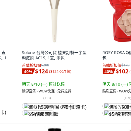
 直
Solone 台灣公司貨 榛果訂製一字型
ROSY ROSA 
, 1
粉底刷 AC19, 1支, 米色
包
首購折扣價
$208
首購折扣價
$170
$124
$102
40
%
40
%
(
$124.00/1個
)
(
明天 8/10 (一)
預計送達
明天 8/10 (一)
酷澎直售 ∙ WOW免運 ∙ 免費退貨
酷澎直售 ∙ WOW免
(
113
)
(
159
满 $1,500 再省 $75 (王道卡)
满 $1,500 再
$5 酷澎幣回饋
$5 酷澎幣回