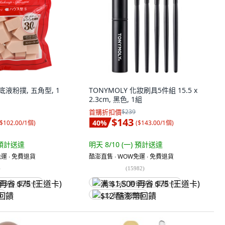
粉底液粉撲, 五角型, 1
TONYMOLY 化妝刷具5件組 15.5 x
2.3cm, 黑色, 1組
首購折扣價
$239
$143
40
%
$102.00/1個
)
(
$143.00/1個
)
預計送達
明天 8/10 (一)
預計送達
運 ∙ 免費退貨
酷澎直售 ∙ WOW免運 ∙ 免費退貨
)
(
15982
)
省 $75 (王道卡)
满 $1,500 再省 $75 (王道卡)
饋
$12 酷澎幣回饋