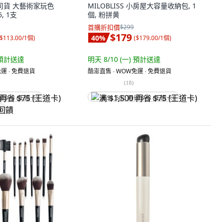
灣公司貨 大藝術家玩色
MILOBLISS 小房屋大容量收納包, 1
, 1支
個, 粉拼黄
首購折扣價
$299
$179
40
%
$113.00/1個
)
(
$179.00/1個
)
預計送達
明天 8/10 (一)
預計送達
運 ∙ 免費退貨
酷澎直售 ∙ WOW免運 ∙ 免費退貨
(
18
)
省 $75 (王道卡)
满 $1,500 再省 $75 (王道卡)
饋