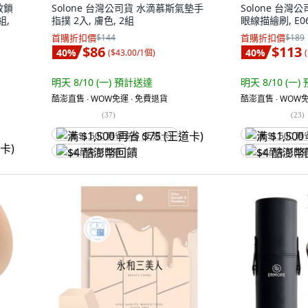
效鎖
Solone 台灣公司貨 水滴慕斯氣墊手
Solone 台
組,
指撲 2入, 膚色, 2組
眼線描繪刷, E06
首購折扣價
$144
首購折扣價
$189
$86
$113
40
%
40
%
(
$43.00/1個
)
(
明天 8/10 (一)
預計送達
明天 8/10 (一)
酷澎直售 ∙ WOW免運 ∙ 免費退貨
酷澎直售 ∙ WOW免
(
37
)
(
23
)
满 $1,500 再省 $75 (王道卡)
满 $1,500 再
$4 酷澎幣回饋
$4 酷澎幣回