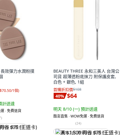
LAB 長效彈力水潤粉撲
BEAUTY THREE 永和三美人 台灣公
2個
司貨 超薄透粉底抹刀 附保護皮套,
白色 + 銀色, 1組
首購折扣價
$108
$70.50/1個
)
$64
40
%
預計送達
明天 8/10 (一)
預計送達
運 ∙ 免費退貨
酷澎直售 ∙ WOW免運 ∙ 免費退貨
7
)
(
24
)
省 $75 (王道卡)
满 $1,500 再省 $75 (王道卡)