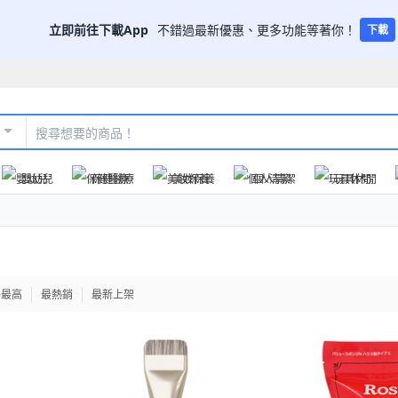
立即前往下載App
不錯過最新優惠、更多功能等著你！
下載
嬰幼兒
保健醫療
美妝保養
個人清潔
玩具休閒
格最高
最熱銷
最新上架