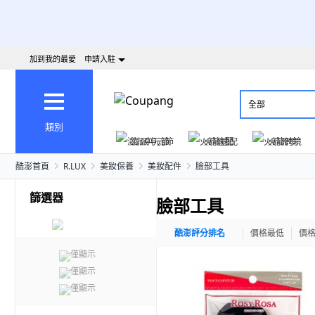
加到我的最愛
申請入駐
全部
類別
澎派中元節
火箭速配
火箭跨境
酷澎首頁
R.LUX
美妝保養
美妝配件
臉部工具
篩選器
臉部工具
酷澎評分排名
價格最低
價
僅顯示
僅顯示
僅顯示