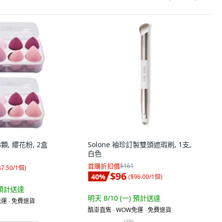
顆, 纓花粉, 2盒
Solone 袖珍訂製雙頭遮瑕刷, 1支,
白色
首購折扣價
$161
37.50/1個
)
$96
40
%
(
$96.00/1個
)
預計送達
明天 8/10 (一)
預計送達
運 ∙ 免費退貨
酷澎直售 ∙ WOW免運 ∙ 免費退貨
(
49
)