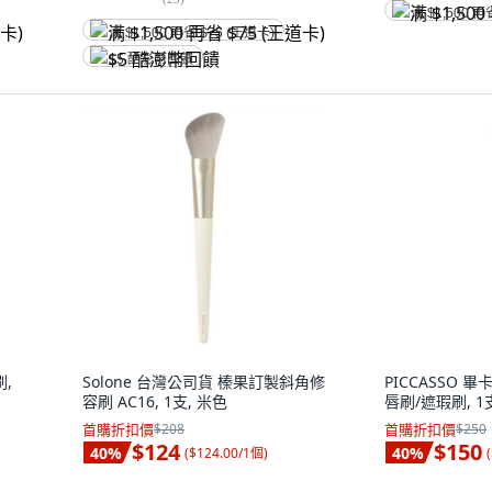
满 $1,500 再
满 $1,500 再省 $75 (王道卡)
$5 酷澎幣回饋
刷,
Solone 台灣公司貨 榛果訂製斜角修
PICCASSO 畢卡索
容刷 AC16, 1支, 米色
唇刷/遮瑕刷, 1
首購折扣價
$208
首購折扣價
$250
$124
$150
40
%
40
%
(
$124.00/1個
)
(