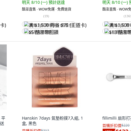
明天 8/10 (一)
預計送達
明天 8/10 (一)
酷澎直售 ∙ WOW免運 ∙ 免費退貨
酷澎直售 ∙ WOW免
(
19
)
(
136
满 $1,500 再省 $75 (王道卡)
满 $1,500 再
$5 酷澎幣回饋
$13 酷澎幣
 平
Hanskin 7days 氣墊粉撲7入組, 1
fillimilli 扇
【送
盒, 黑色
首購折扣價
$220
首購折扣價
$212