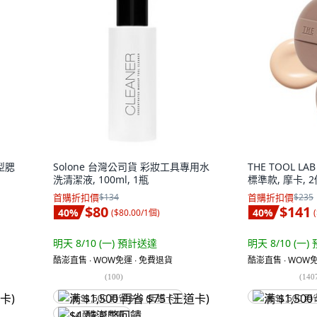
型腮
Solone 台灣公司貨 彩妝工具專用水
THE TOOL 
洗清潔液, 100ml, 1瓶
標準款, 摩卡, 
首購折扣價
$134
首購折扣價
$235
$80
$141
40
%
40
%
(
$80.00/1個
)
(
明天 8/10 (一)
預計送達
明天 8/10 (一)
酷澎直售 ∙ WOW免運 ∙ 免費退貨
酷澎直售 ∙ WOW免
(
100
)
(
140
满 $1,500 再省 $75 (王道卡)
满 $1,500 再
$4 酷澎幣回饋