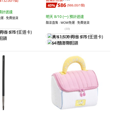
$132.00/1個
)
$86
40
%
(
$86.00/1個
)
預計送達
明天 8/10 (一)
預計送達
運 ∙ 免費退貨
酷澎直售 ∙ WOW免運 ∙ 免費退貨
(
10
)
省 $75 (王道卡)
满 $1,500 再省 $75 (王道卡)
饋
$4 酷澎幣回饋