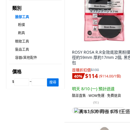
類別
臉部工具
粉撲
刷具
眼妝工具
髮品工具
ROSY ROSA R.R全效底妝黑粉撲
徑約59mm 厚約17mm 2個, 黑色
容器/其他配件
包
首購折扣價
$190
價格
$114
40
%
(
$114.00/1個
)
$
~
搜尋
明天 8/10 (一)
預計送達
酷澎直售 ∙ WOW免運 ∙ 免費退貨
(
91
)
满 $1,500 再省 $75 (王道卡)