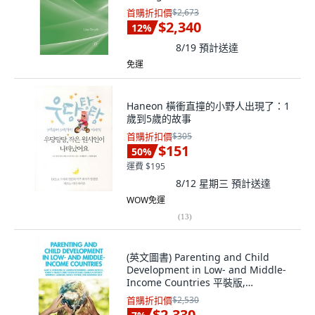
首購折扣價
$2,673
$2,340
12
%
8/19
預計送達
免運
Haneon 橫衝直撞的小野人出現了：1
歲到5歲的故事
首購折扣價
$305
$151
50
%
運費 $195
8/12 星期三
預計送達
WOW免運
(
13
)
(英文圖書) Parenting and Child
Development in Low- and Middle-
Income Countries 平裝版,
Routledge, 英文
首購折扣價
$2,530
$2,330