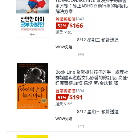
YEAMOONARCHIVE 散漫孩子的讀書
處方箋：導正ADHD問題行為的客製化
解決方案
首購折扣價
$347
$166
52
%
運費 $195
8/12 星期三
預計送達
WOW免運
(
44
)
Book Line 緊緊抓住孩子的手：處理社
群媒體與遊戲文化影響的修訂版, 高登·
紐菲爾德,加博·馬堤 著/金炫我 譯
首購折扣價
$394
$191
51
%
運費 $195
8/12 星期三
預計送達
WOW免運
(
22
)