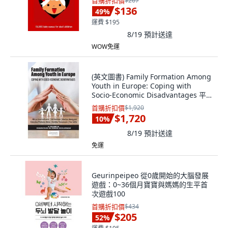
首購折扣價
$267
Published, 英文
$136
49
%
運費 $195
8/19
預計送達
WOW免運
(英文圖書) Family Formation Among
Youth in Europe: Coping with
Socio-Economic Disadvantages 平
裝版, Information Age Publishing,
首購折扣價
$1,920
英文
$1,720
10
%
8/19
預計送達
免運
Geurinpeipeo 從0歲開始的大腦發展
遊戲：0~36個月寶寶與媽媽的生平首
次遊戲100
首購折扣價
$434
$205
52
%