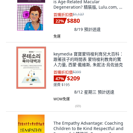
is Age-Related Macular
Degeneration? 精裝版, Lulu.com, 英
文
首購折扣價
$1,137
$880
22
%
8/19
預計送達
免運
keymedia 寶寶蒙特梭利育兒大百科：
跟著孩子的時間表 蒙特梭利教育的驚
人力量, 西蒙·戴維斯, 朱妮法·烏佐迪克
首購折扣價
$399
$209
47
%
運費 $195
8/12 星期三
預計送達
WOW免運
(
69
)
The Empathy Advantage: Coaching
Children to Be Kind Respectful and