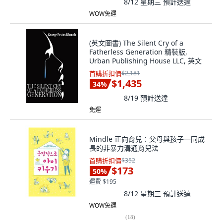
8/12 星期三
預計送達
WOW免運
(英文圖書) The Silent Cry of a
Fatherless Generation 精裝版,
Urban Publishing House LLC, 英文
首購折扣價
$2,181
$1,435
34
%
8/19
預計送達
免運
Mindle 正向育兒：父母與孩子一同成
長的非暴力溝通育兒法
首購折扣價
$352
$173
50
%
運費 $195
8/12 星期三
預計送達
WOW免運
(
18
)