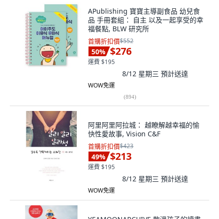
APublishing 寶寶主導副食品 幼兒食
品 手冊套組： 自主 以及一起享受的幸
福餐點, BLW 研究所
首購折扣價
$552
$276
50
%
運費 $195
8/12 星期三
預計送達
WOW免運
(
894
)
阿里阿里阿拉城： 越瞭解越幸福的愉
快性愛故事, Vision C&F
首購折扣價
$423
$213
49
%
運費 $195
8/12 星期三
預計送達
WOW免運