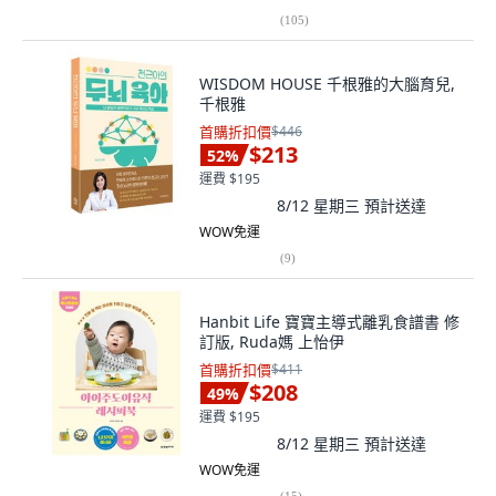
(
105
)
WISDOM HOUSE 千根雅的大腦育兒,
千根雅
首購折扣價
$446
$213
52
%
運費 $195
8/12 星期三
預計送達
WOW免運
(
9
)
Hanbit Life 寶寶主導式離乳食譜書 修
訂版, Ruda媽 上怡伊
首購折扣價
$411
$208
49
%
運費 $195
8/12 星期三
預計送達
WOW免運
(
15
)