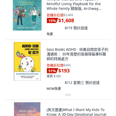
Mindful Living Playbook for the
Whole Family 精裝版, Archway
Publishing, 英文
首購折扣價
$1,905
$1,608
15
%
8/19
預計送達
免運
Iaso Books ADHD · 培養自閉症孩子的
溝通術： 30年資歷的發展障礙專科醫
師的特級處方
首購折扣價
$399
$193
51
%
運費 $195
8/12 星期三
預計送達
WOW免運
(
13
)
(英文圖書)What I Want My Kids To
Know: A 30-Day Devotional Journal