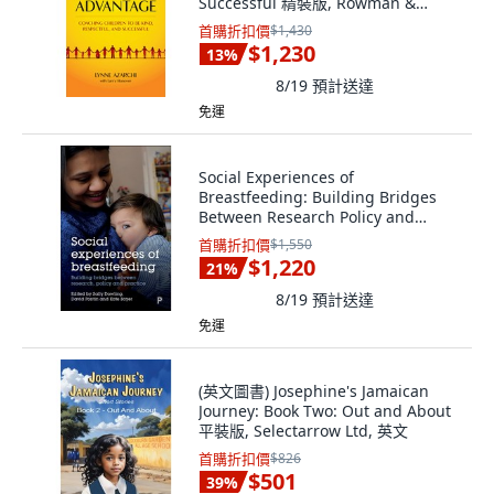
Successful 精裝版, Rowman &
Littlefield Publishers, 英文
首購折扣價
$1,430
$1,230
13
%
8/19
預計送達
免運
Social Experiences of
Breastfeeding: Building Bridges
Between Research Policy and
Practice 平裝版, Policy Press, 英文
首購折扣價
$1,550
$1,220
21
%
8/19
預計送達
免運
(英文圖書) Josephine's Jamaican
Journey: Book Two: Out and About
平裝版, Selectarrow Ltd, 英文
首購折扣價
$826
$501
39
%