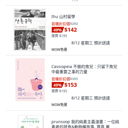
Ihu 山村留學
首購折扣價
$282
$142
49
%
運費 $195
8/12 星期三
預計送達
WOW免運
Cassiopeia 不做的育兒：只留下育兒
中最重要之事的力量
首購折扣價
$305
$153
49
%
運費 $195
8/12 星期三
預計送達
WOW免運
prunsoop 我的純素主義漫畫：一位純
素者的蔬食&動物權故事, 寶善 著