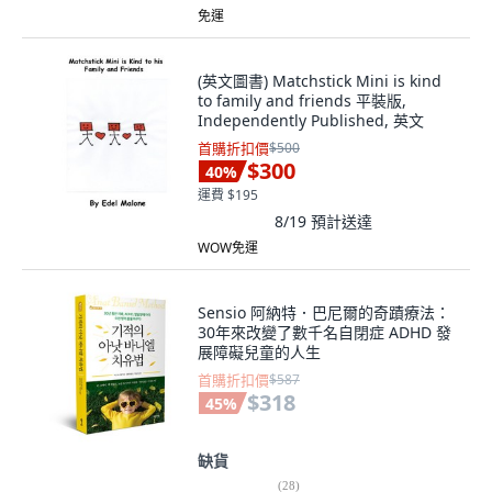
免運
(英文圖書) Matchstick Mini is kind
to family and friends 平裝版,
Independently Published, 英文
首購折扣價
$500
$300
40
%
運費 $195
8/19
預計送達
WOW免運
Sensio 阿納特．巴尼爾的奇蹟療法：
30年來改變了數千名自閉症 ADHD 發
展障礙兒童的人生
首購折扣價
$587
$318
45
%
缺貨
(
28
)