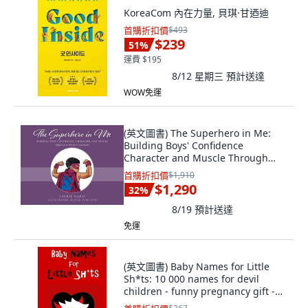
KoreaCom 內在力量, 貝琪·甘迺迪
首購折扣價
$493
$239
51
%
運費 $195
8/12 星期三
預計送達
WOW免運
(英文圖書) The Superhero in Me:
Building Boys' Confidence
Character and Muscle Through
Weight Lifting 平裝版, Outskirts
首購折扣價
$1,910
Press, 英文
$1,290
32
%
8/19
預計送達
免運
(英文圖書) Baby Names for Little
Sh*ts: 10 000 names for devil
children - funny pregnancy gift -
materni... 平裝版, Independently