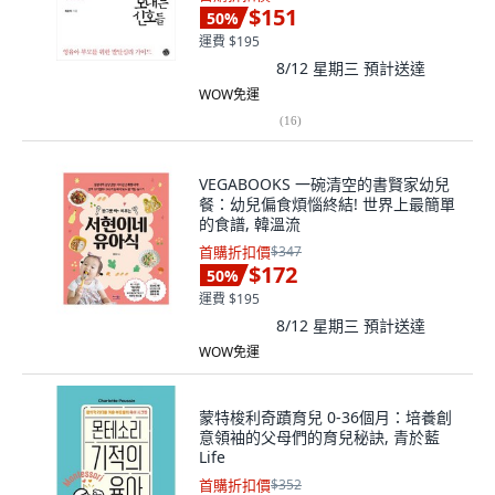
$151
50
%
運費 $195
8/12 星期三
預計送達
WOW免運
(
16
)
VEGABOOKS 一碗清空的書賢家幼兒
餐：幼兒偏食煩惱終結! 世界上最簡單
的食譜, 韓溫流
首購折扣價
$347
$172
50
%
運費 $195
8/12 星期三
預計送達
WOW免運
蒙特梭利奇蹟育兒 0-36個月：培養創
意領袖的父母們的育兒秘訣, 青於藍
Life
首購折扣價
$352