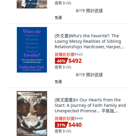
運費 $195
8/19
預計送達
免運
(外文書)Who's the Favorite?: The
Loving Messy Realities of Sibling
Relationships Hardcover, Harper,
English
首購折扣價
$922
$492
46
%
運費 $195
8/19
預計送達
免運
(英文圖書)In Our Hearts from the
Start: A Journey of Faith Family and
Unexpected Promise... 平裝版,
Independently Published, 英文
首購折扣價
$640
$440
31
%
運費 $195