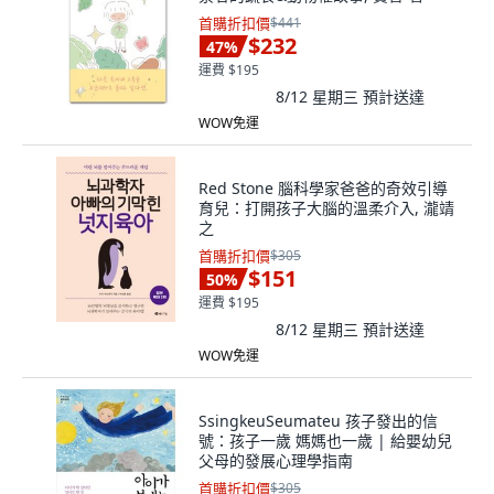
首購折扣價
$441
$232
47
%
運費 $195
8/12 星期三
預計送達
WOW免運
Red Stone 腦科學家爸爸的奇效引導
育兒：打開孩子大腦的溫柔介入, 瀧靖
之
首購折扣價
$305
$151
50
%
運費 $195
8/12 星期三
預計送達
WOW免運
SsingkeuSeumateu 孩子發出的信
號：孩子一歲 媽媽也一歲 | 給嬰幼兒
父母的發展心理學指南
首購折扣價
$305