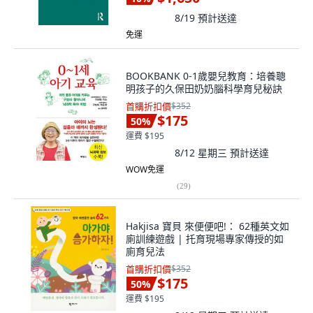
8/19
預計送達
免運
BOOKBANK 0-1歲嬰兒教育：培養聰
明孩子的久保田奶奶腦科學育兒秘訣
首購折扣價
$352
$175
50
%
運費 $195
8/12 星期三
預計送達
WOW免運
(
29
)
Hakjisa 寶貝 來便便吧!： 62種英文如
廁訓練遊戲 | 托育現場專家傳授的如
廁育兒法
首購折扣價
$352
$175
50
%
運費 $195