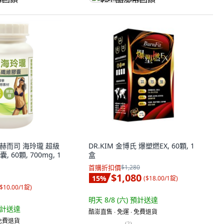
en 赫而司 海玲瓏 超級
DR.KIM 金博氏 爆塑燃EX, 60顆, 1
60顆, 700mg, 1
盒
首購折扣價
$1,280
$1,080
15
%
(
$18.00/1錠
)
$10.00/1錠
)
明天 8/8 (六)
預計送達
計送達
酷澎直售 ∙ 免運 ∙ 免費退貨
 免費退貨
(
2
)