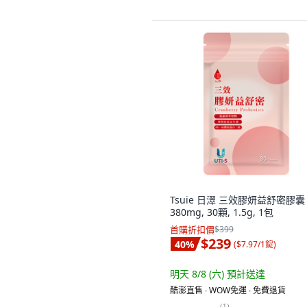
Tsuie 日濢 三效膠妍益舒密膠囊
380mg, 30顆, 1.5g, 1包
首購折扣價
$399
$239
40
%
(
$7.97/1錠
)
明天 8/8 (六)
預計送達
酷澎直售 ∙ WOW免運 ∙ 免費退貨
(
1
)