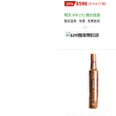
$590
25
%
(
$19.67/1錠
)
明天 8/8 (六)
預計送達
酷澎直售 ∙ 免運 ∙ 免費退貨
(
2
)
$24 酷澎幣回饋