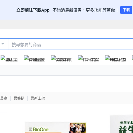
立即前往下載App
不錯過最新優惠、更多功能等著你！
下載
嬰幼兒
保健醫療
美妝保養
個人清潔
玩具休閒
格最高
最熱銷
最新上架