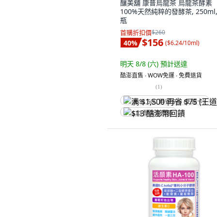
釀美舖 康普烏龍茶 烏龍茶酵素
100%天然純粹的發酵茶, 250ml,
瓶
首購折扣價
$260
$156
40
%
(
$6.24/10ml
)
明天 8/8 (六)
預計送達
酷澎直售 ∙ WOW免運 ∙ 免費退貨
(
1
)
满 $1,500 再省 $75 (王道卡)
$13 酷澎幣回饋