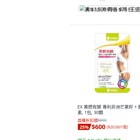
满 $1,500 再省 $75 (王道卡)
EX 果燃有酵 專利非洲芒果籽 + 
素, 1包, 30顆
首購折扣價
$800
$600
25
%
(
$20.00/1錠
)