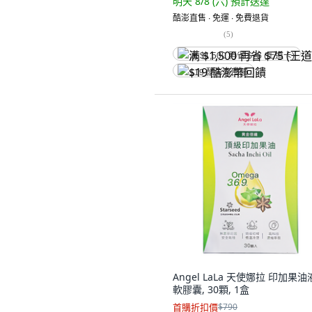
明天 8/8 (六)
預計送達
酷澎直售 ∙ 免運 ∙ 免費退貨
(
5
)
满 $1,500 再省 $75 (王道卡)
$19 酷澎幣回饋
Angel LaLa 天使娜拉 印加果
軟膠囊, 30顆, 1盒
首購折扣價
$790