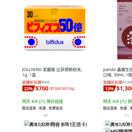
JOLLYA'RD 潔麗雅 比菲德斯粉末,
panda 鑫耀
1g, 1盒
口味, 30ml, 1
首購折扣價
$900
首購折扣價
$1,50
$700
$1,30
22
%
13
%
(
$7000.00/10g
)
明天 8/8 (六)
預計送達
明天 8/8 (六)
預
酷澎直售 ∙ 免運 ∙ 免費退貨
酷澎直售 ∙ 免運 ∙
(
8
)
(
1
)
满 $1,500 再省 $75 (王道卡)
满 $1,500 再
$45 酷澎幣