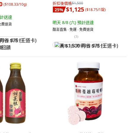
0
折扣後價格
$1,500
(
$108.33/10g
)
$1,125
25
%
(
$18.75/1錠
)
計送達
明天 8/8 (六)
預計送達
 免費退貨
酷澎直售 ∙ 免運 ∙ 免費退貨
(
3
)
省 $75 (王道卡)
满 $1,500 再省 $75 (王道卡)
回饋