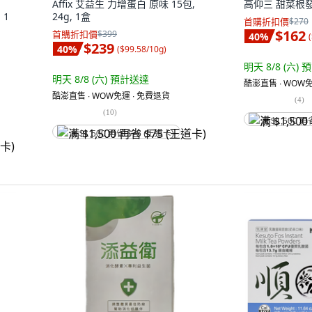
Affix 艾益生 力增蛋白 原味 15包,
高仰三 甜菜根發酵
 1
24g, 1盒
首購折扣價
$270
$162
首購折扣價
$399
40
%
(
$239
40
%
(
$99.58/10g
)
明天 8/8 (六)
預
明天 8/8 (六)
預計送達
酷澎直售 ∙ WOW免
酷澎直售 ∙ WOW免運 ∙ 免費退貨
(
4
)
(
10
)
满 $1,500 再
满 $1,500 再省 $75 (王道卡)