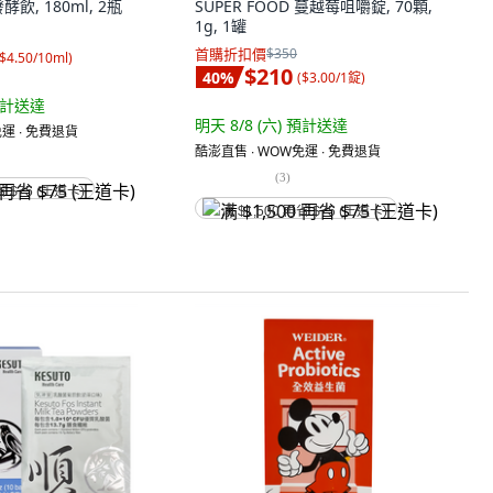
飲, 180ml, 2瓶
SUPER FOOD 蔓越莓咀嚼錠, 70顆,
1g, 1罐
首購折扣價
$350
$4.50/10ml
)
$210
40
%
(
$3.00/1錠
)
計送達
明天 8/8 (六)
預計送達
運 ∙ 免費退貨
酷澎直售 ∙ WOW免運 ∙ 免費退貨
(
3
)
省 $75 (王道卡)
满 $1,500 再省 $75 (王道卡)