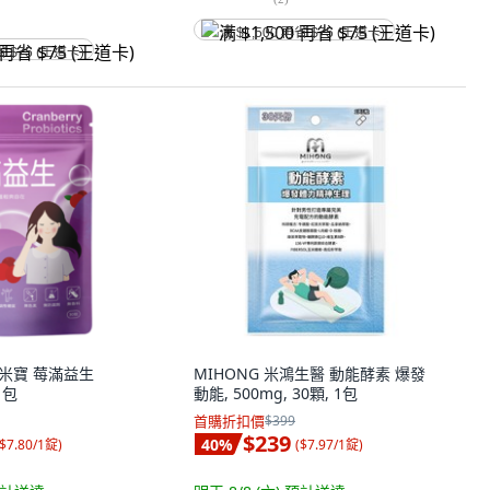
满 $1,500 再省 $75 (王道卡)
省 $75 (王道卡)
福米寶 莓滿益生
MIHONG 米鴻生醫 動能酵素 爆發
1包
動能, 500mg, 30顆, 1包
首購折扣價
$399
$239
40
%
$7.80/1錠
)
(
$7.97/1錠
)