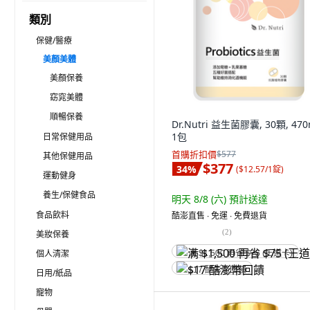
類別
保健/醫療
美顏美體
美顏保養
窈窕美體
順暢保養
Dr.Nutri 益生菌膠囊, 30顆, 470
1包
日常保健用品
首購折扣價
$577
其他保健用品
$377
34
%
(
$12.57/1錠
)
運動健身
養生/保健食品
明天 8/8 (六)
預計送達
食品飲料
酷澎直售 ∙ 免運 ∙ 免費退貨
(
2
)
美妝保養
個人清潔
满 $1,500 再省 $75 (王道卡)
$17 酷澎幣回饋
日用/紙品
寵物