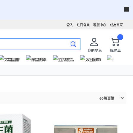
登入
註冊會員
客服中心
成為賣家
我的酷澎
購物車
文具圖書
食品飲料
生活用品
女性服飾
運動戶外
60
每頁筆