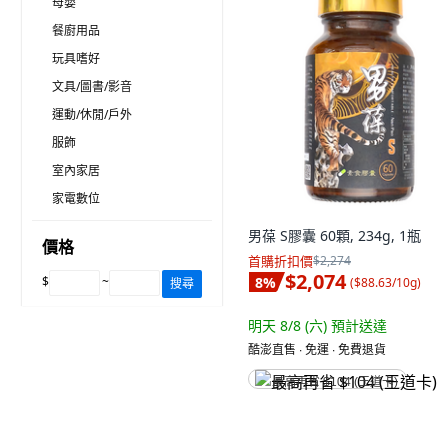
母嬰
餐廚用品
玩具嗜好
文具/圖書/影音
運動/休閒/戶外
服飾
室內家居
家電數位
男葆 S膠囊 60顆, 234g, 1瓶
價格
首購折扣價
$2,274
$2,074
$
~
8
%
(
$88.63/10g
)
搜尋
明天 8/8 (六)
預計送達
酷澎直售 ∙ 免運 ∙ 免費退貨
最高再省 $104 (王道卡)