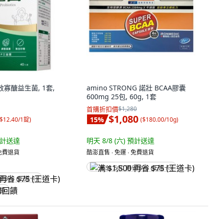
效寡醣益生菌, 1套,
amino STRONG 諾壯 BCAA膠囊
600mg 25包, 60g, 1套
首購折扣價
$1,280
$1,080
15
%
$12.40/1錠
)
(
$180.00/10g
)
計送達
明天 8/8 (六)
預計送達
 免費退貨
酷澎直售 ∙ 免運 ∙ 免費退貨
满 $1,500 再省 $75 (王道卡)
省 $75 (王道卡)
回饋