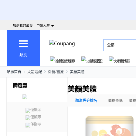
加到我的最愛
申請入駐
全部
類別
爸氣父親節
火箭速配
火箭跨境
酷澎首頁
火箭速配
保健/醫療
美顏美體
篩選器
美顏美體
酷澎評分排名
價格最低
價
僅顯示
僅顯示
僅顯示