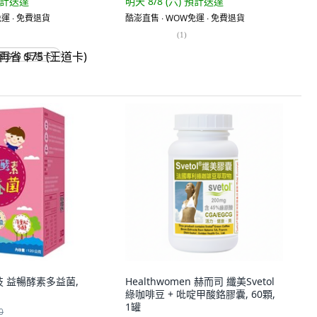
計送達
明天 8/8 (六)
預計送達
運 ∙ 免費退貨
酷澎直售 ∙ WOW免運 ∙ 免費退貨
(
1
)
省 $75 (王道卡)
生技 益暢酵素多益菌,
Healthwomen 赫而司 纖美Svetol
綠咖啡豆 + 吡啶甲酸鉻膠囊, 60顆,
1罐
0