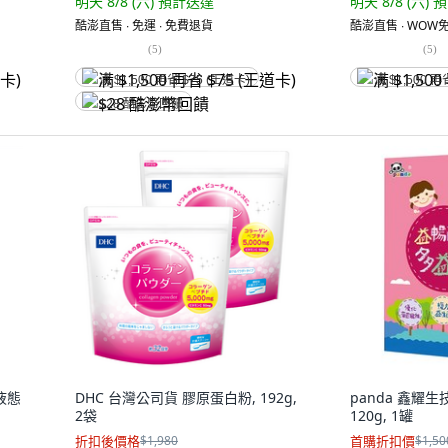
明天 8/8 (六)
預計送達
明天 8/8 (六)
預
酷澎直售 ∙ 免運 ∙ 免費退貨
酷澎直售 ∙ WOW免
(
5
)
(
5
)
满 $1,500 再省 $75 (王道卡)
满 $1,500 再
$28 酷澎幣回饋
油液態
DHC 台灣公司貨 膠原蛋白粉, 192g,
panda 鑫耀
2袋
120g, 1罐
折扣後價格
$1,980
首購折扣價
$1,50