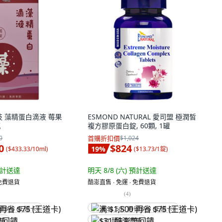
生技 藻精蛋白滴液 莓果
ESMOND NATURAL 愛司盟 極潤皙
瓶
複方膠原蛋白錠, 60顆, 1罐
0
首購折扣價
$1,024
0
$824
19
%
(
$433.33/10ml
)
(
$13.73/1錠
)
計送達
明天 8/8 (六)
預計送達
 免費退貨
酷澎直售 ∙ 免運 ∙ 免費退貨
(
4
)
省 $75 (王道卡)
满 $1,500 再省 $75 (王道卡)
回饋
$31 酷澎幣回饋