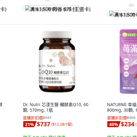
(
5
)
满 $1,500 再省 $75 (王道卡)
满 $1,500 再
酵
Dr. Nutri 芯漾生醫 輔酵素Q10, 60
NATURMI 幸
顆, 570mg, 1瓶
800mg, 30顆, 
首購折扣價
$937
首購折扣價
$390
$737
$234
21
%
40
%
(
$12.28/1錠
)
(