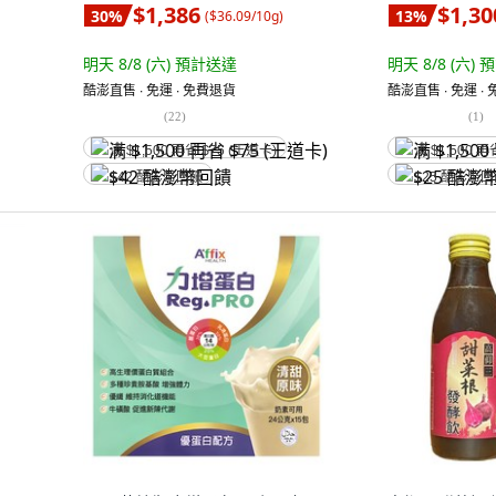
$1,386
$1,30
30
%
13
%
(
$36.09/10g
)
明天 8/8 (六)
預計送達
明天 8/8 (六)
預
酷澎直售 ∙ 免運 ∙ 免費退貨
酷澎直售 ∙ 免運 ∙
(
22
)
(
1
)
满 $1,500 再省 $75 (王道卡)
满 $1,500 再
$42 酷澎幣回饋
$25 酷澎幣