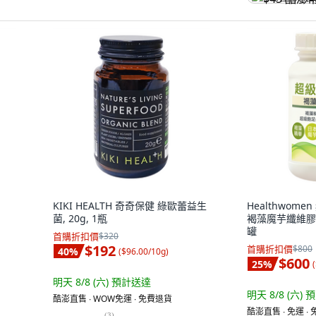
KIKI HEALTH 奇奇保健 綠歐蕾益生
Healthwom
菌, 20g, 1瓶
褐藻魔芋纖維膠囊, 
罐
首購折扣價
$320
$192
首購折扣價
$800
40
%
(
$96.00/10g
)
$600
25
%
(
明天 8/8 (六)
預計送達
明天 8/8 (六)
預
酷澎直售 ∙ WOW免運 ∙ 免費退貨
酷澎直售 ∙ 免運 ∙
(
3
)