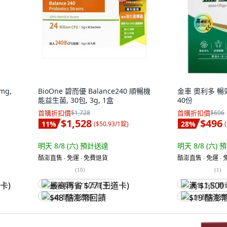
mg,
BioOne 碧而優 Balance240 順暢機
金車 奧利多 暢
能益生菌, 30包, 3g, 1盒
40份
首購折扣價
$1,728
首購折扣價
$696
$1,528
$496
11
%
28
%
(
$50.93/1錠
)
(
明天 8/8 (六)
預計送達
明天 8/8 (六)
預
酷澎直售 ∙ 免運 ∙ 免費退貨
酷澎直售 ∙ 免運 ∙
(
10
)
(
1
)
最高再省 $77 (王道卡)
满 $1,500 再
$48 酷澎幣回饋
$19 酷澎幣