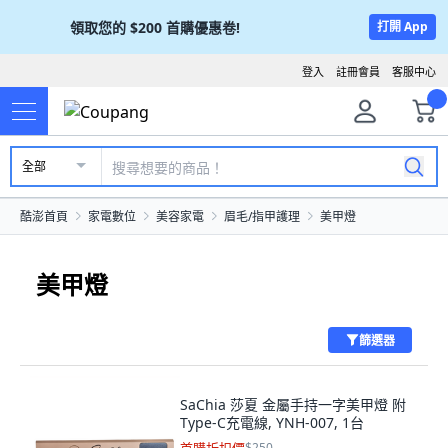
領取您的
$200
首購優惠卷!
打開 App
登入
註冊會員
客服中心
全部
酷澎首頁
家電數位
美容家電
眉毛/指甲護理
美甲燈
美甲燈
篩選器
SaChia 莎夏 金屬手持一字美甲燈 附
Type-C充電線, YNH-007, 1台
$250