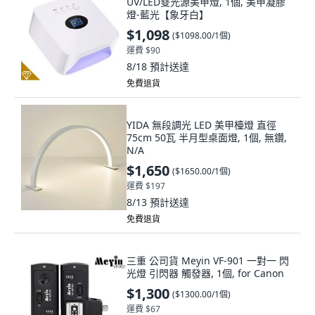
UV/LED雙光源美甲燈, 1個, 美甲凝膠
燈-藍光【象牙白】
$1,098
(
$1098.00/1個
)
運費 $90
8/18
預計送達
免費退貨
YIDA 無段調光 LED 美甲檯燈 直徑
75cm 50瓦 半月型桌面燈, 1個, 無鑽,
N/A
$1,650
(
$1650.00/1個
)
運費 $197
8/13
預計送達
免費退貨
三重 公司貨 Meyin VF-901 一對一 閃
光燈 引閃器 觸發器, 1個, for Canon
$1,300
(
$1300.00/1個
)
運費 $67