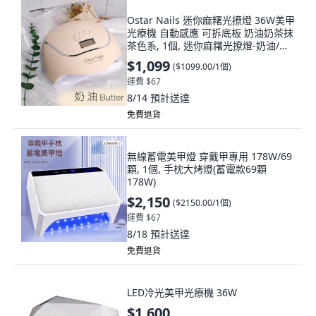
Ostar Nails 迷你麻糬光撩燈 36W美甲
光療機 自動感應 可拆底板 奶油奶茶抹
茶色系, 1個, 迷你麻糬光撩燈-奶油/台,
迷你麻糬光撩燈-奶油/台
$1,099
(
$1099.00/1個
)
運費 $67
8/14
預計送達
免費退貨
無線蓄電美甲燈 穿戴甲專用 178W/69
顆, 1個, 手枕大烤燈(蓄電款69顆
178W)
$2,150
(
$2150.00/1個
)
運費 $67
8/18
預計送達
免費退貨
LED冷光美甲光療機 36W
$1,600