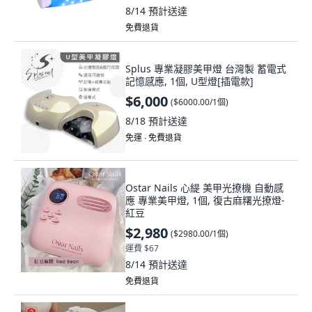
8/14
預計送達
免費退貨
Splus 專業凝膠美甲燈 台灣製 蓄電式
記憶感應, 1個, U型燈[插電款]
$6,000
(
$6000.00/1個
)
8/18
預計送達
免運 ∙ 免費退貨
Ostar Nails 心緹 美甲光撩機 自動感
應 專業美甲燈, 1個, 復古麻糬光撩燈-
紅豆
$2,980
(
$2980.00/1個
)
運費 $67
8/14
預計送達
免費退貨