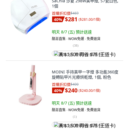
SaChia 莎夏 298W美甲燈, S7瓷白色,
1個
首購折扣價
$469
$281
40
%
(
$281.00/1個
)
明天 8/7 (五)
預計送達
酷澎直售 ∙ WOW免運 ∙ 免費退貨
(
38
)
满 $1,500 再省 $75 (王道卡)
MOINI 手持美甲一字燈 多功能360度
旋轉貼甲片光療烘乾燈, 1個, 粉色
首購折扣價
$400
$240
40
%
(
$240.00/1個
)
明天 8/7 (五)
預計送達
酷澎直售 ∙ WOW免運 ∙ 免費退貨
(
1
)
满 $1,500 再省 $75 (王道卡)