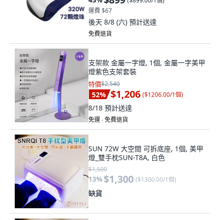
(
$899.00/1個
)
運費 $67
後天 8/8 (六)
預計送達
免費退貨
支架款 金屬一字燈, 1個, 金屬一字美甲
燈紫色支架套裝
特價
$2,540
$1,206
52
%
(
$1206.00/1個
)
8/18
預計送達
免運 ∙ 免費退貨
SUN 72W 大空間 可拆底座, 1個, 美甲
燈_雙手枕SUN-T8A, 白色
$1,500
$1,300
13
%
(
$1300.00/1個
)
缺貨