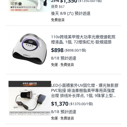
$1,350
25
%
(
$1350.00/1個
)
運費 $67
後天 8/8 (六)
預計送達
免費退貨
110v跨境美甲燈大功率光療燈速乾照
燈液晶, 1個, 72燈珠紅光-歐規插頭
$898
(
$898.00/1個
)
8/18
預計送達
免運 ∙ 免費退貨
LED小面積紫外UV固化燈 - 爆光無影膠
PVC粘接 綠油墨樹脂美甲專用高强度
台燈 排线补长焊点, 1個, 9珠掌上型
（395nm）（能量不可調）,16-20W
$1,370
(
$1370.00/1個
)
8/18
預計送達
免運 ∙ 免費退貨