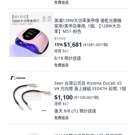
免費退貨
美潮128W大功率美甲燈 速乾光療機
家用/美甲店專用, 1個, 【128W大功
率】M51-粉色
$1,992
$1,681
15
%
(
$1681.00/1個
)
運費 $67
8/18
預計送達
免費退貨
Seer 台灣公司貨 Rizoma Ducati V2
V4 方向燈 直上線組 EE047H 前燈, 1個
$1,100
(
$1100.00/1個
)
運費 $67
後天 8/8 (六)
預計送達
免費退貨