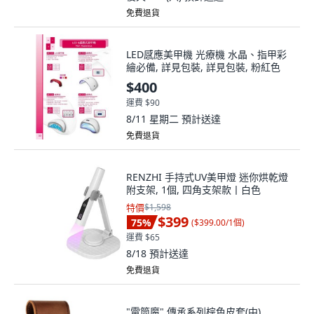
免費退貨
LED感應美甲機 光療機 水晶、指甲彩
繪必備, 詳見包裝, 詳見包裝, 粉紅色
$400
運費 $90
8/11 星期二
預計送達
免費退貨
RENZHI 手持式UV美甲燈 迷你烘乾燈
附支架, 1個, 四角支架款丨白色
特價
$1,598
$399
75
%
(
$399.00/1個
)
運費 $65
8/18
預計送達
免費退貨
"電筒魔" 傳承系列棕色皮套(中)