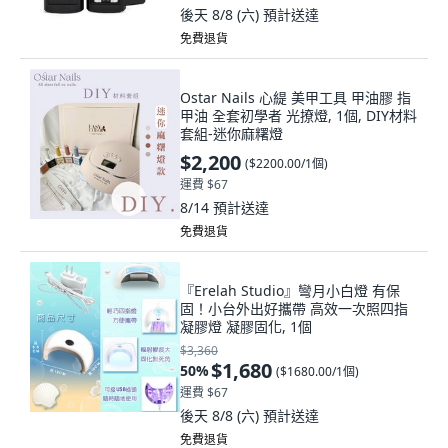
後天 8/8 (六)
預計送達
免費退貨
Ostar Nails 心緹 美甲工具 甲油膠 指
甲油 全套初學者 光撩燈, 1個, DIY材料
套組-迷你麻糬燈
$2,200
(
$2200.00/1個
)
運費 $67
8/14
預計送達
免費退貨
『Erelah Studio』彎月小白燈 有保
固！小台外出好攜帶 高效一次照四指
凝膠燈 凝膠固化, 1個
$3,360
$1,680
50
%
(
$1680.00/1個
)
運費 $67
後天 8/8 (六)
預計送達
免費退貨