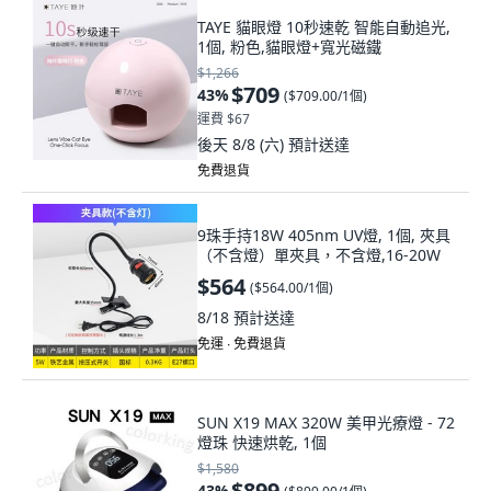
TAYE 貓眼燈 10秒速乾 智能自動追光,
1個, 粉色,貓眼燈+寬光磁鐵
$1,266
$709
43
%
(
$709.00/1個
)
運費 $67
後天 8/8 (六)
預計送達
免費退貨
9珠手持18W 405nm UV燈, 1個, 夾具
（不含燈）單夾具，不含燈,16-20W
$564
(
$564.00/1個
)
8/18
預計送達
免運 ∙ 免費退貨
SUN X19 MAX 320W 美甲光療燈 - 72
燈珠 快速烘乾, 1個
$1,580
$899
43
%