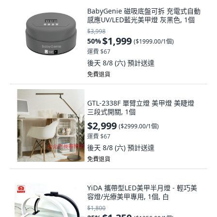
BabyGenie 磁吸底盤可拆 充電式自動
感應UV/LED藍光美甲燈 灰黑色, 1個
$3,998
$1,999
50
%
(
$1999.00/1個
)
運費 $67
後天 8/8 (六)
預計送達
免費退貨
GTL-2338F 單臂立燈 美甲燈 美睫燈
三段式開關, 1個
$2,999
(
$2999.00/1個
)
運費 $67
後天 8/8 (六)
預計送達
免費退貨
YiDA 攜帶型LED美甲半月燈 - 輕巧美
容燈/光療美甲專用, 1個, 白
$1,800