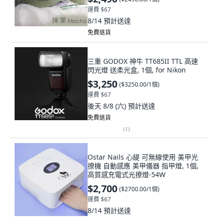
運費 $67
8/14
預計送達
免費退貨
三重 GODOX 神牛 TT685II TTL 高速
閃光燈 送柔光盒, 1個, for Nikon
$3,250
(
$3250.00/1個
)
運費 $67
後天 8/8 (六)
預計送達
免費退貨
(
1
)
Ostar Nails 心緹 可無線使用 美甲光
撩機 自動感應 美甲儀器 指甲燈, 1個,
高質感充電式光撩燈-54W
$2,700
(
$2700.00/1個
)
運費 $67
8/14
預計送達