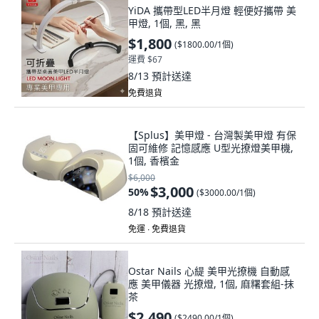
YiDA 攜帶型LED半月燈 輕便好攜帶 美
甲燈, 1個, 黑, 黑
$1,800
(
$1800.00/1個
)
運費 $67
8/13
預計送達
免費退貨
【Splus】美甲燈 - 台灣製美甲燈 有保
固可維修 記憶感應 U型光撩燈美甲機,
1個, 香檳金
$6,000
$3,000
50
%
(
$3000.00/1個
)
8/18
預計送達
免運 ∙ 免費退貨
Ostar Nails 心緹 美甲光撩機 自動感
應 美甲儀器 光撩燈, 1個, 麻糬套組-抹
茶
$2,490
(
$2490.00/1個
)