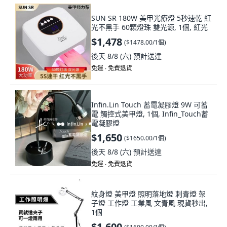
SUN SR 180W 美甲光療燈 5秒速乾 紅
光不黑手 60顆燈珠 雙光源, 1個, 紅光
$1,478
(
$1478.00/1個
)
後天 8/8 (六)
預計送達
免運 ∙ 免費退貨
Infin.Lin Touch 蓄電凝膠燈 9W 可蓄
電 觸控式美甲燈, 1個, Infin_Touch蓄
電凝膠燈
$1,650
(
$1650.00/1個
)
後天 8/8 (六)
預計送達
免運 ∙ 免費退貨
紋身燈 美甲燈 照明落地燈 刺青燈 架
子燈 工作燈 工業風 文青風 現貨秒出,
1個
$1,600