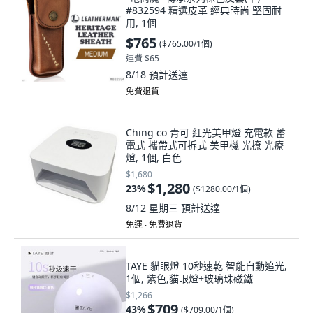
#832594 精選皮革 經典時尚 堅固耐
用, 1個
$765
(
$765.00/1個
)
運費 $65
8/18
預計送達
免費退貨
Ching co 青可 紅光美甲燈 充電款 蓄
電式 攜帶式可拆式 美甲機 光撩 光療
燈, 1個, 白色
$1,680
$1,280
23
%
(
$1280.00/1個
)
8/12 星期三
預計送達
免運 ∙ 免費退貨
TAYE 貓眼燈 10秒速乾 智能自動追光,
1個, 紫色,貓眼燈+玻璃珠磁鐵
$1,266
$709
43
%
(
$709.00/1個
)