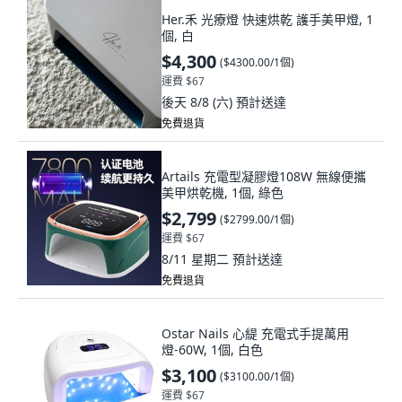
Her.禾 光療燈 快速烘乾 護手美甲燈, 1
個, 白
$4,300
(
$4300.00/1個
)
運費 $67
後天 8/8 (六)
預計送達
免費退貨
Artails 充電型凝膠燈108W 無線便攜
美甲烘乾機, 1個, 綠色
$2,799
(
$2799.00/1個
)
運費 $67
8/11 星期二
預計送達
免費退貨
Ostar Nails 心緹 充電式手提萬用
燈-60W, 1個, 白色
$3,100
(
$3100.00/1個
)
運費 $67