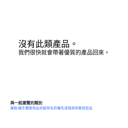
沒有此類產品。
我們很快就會帶著優質的產品回來。
與一起瀏覽的類別
護唇/護手
體香用品
染髮
除毛
防曬
乳液
臉部保養
造型品