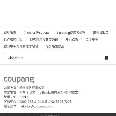
Investor Relations
關於酷澎
Coupang使用者條款
退換貨政策
信任管理中心
顧客隱私權政策通知
安心購物
資訊安全
資訊安全及隱私保護認證
加入酷澎商城
Global Site
公司名稱：酷澎股份有限公司
聯繫地址：11049 台北市信義區信義路五段7號13樓之1
統編：91002999
客服中心：0809-088-810 (免費) / 02-5592-7298
電子郵件：help_tw@coupang.com