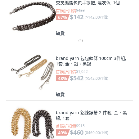
交叉編織包包手提把, 混灰色, 1個
首購折扣價
$433
$142
67
%
(
$142.00/1個
)
缺貨
(
4
)
brand yarn 包包鍊條 100cm 3件組,
1套, 金、銀、黑鎳
首購折扣價
$1,052
$542
48
%
(
$542.00/1個
)
缺貨
brand yarn 鋁鍊錶帶 2 件套, 金、黑
鎳, 1套
首購折扣價
$915
$460
49
%
(
$460.00/1個
)