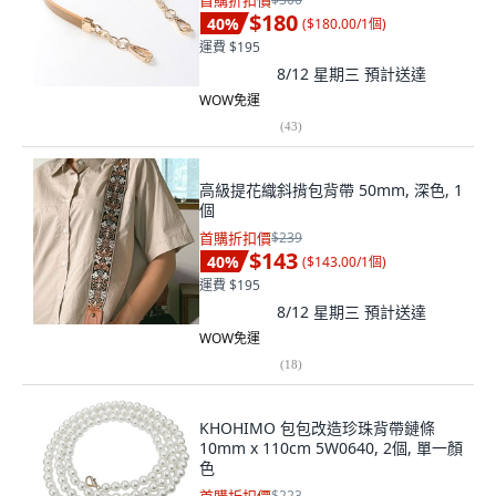
首購折扣價
$180
40
%
(
$180.00/1個
)
運費 $195
8/12 星期三
預計送達
WOW免運
(
43
)
高級提花織斜揹包背帶 50mm, 深色, 1
個
首購折扣價
$239
$143
40
%
(
$143.00/1個
)
運費 $195
8/12 星期三
預計送達
WOW免運
(
18
)
KHOHIMO 包包改造珍珠背帶鏈條
10mm x 110cm 5W0640, 2個, 單一顏
色
$223