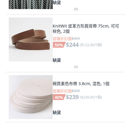
缺貨
(
9
)
KnitWit 皮革方形肩背帶 75cm, 可可
棕色, 2個
首購折扣價
$493
$244
50
%
(
$122.00/1個
)
缺貨
(
4
)
棉質素色布帶 3.8cm, 混色, 1個
首購折扣價
$399
$239
40
%
(
$239.00/1個
)
缺貨