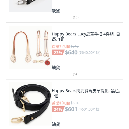
缺貨
(
13
)
Happy Bears Lucy皮革手把 4件組, 自
然, 1組
首購折扣價
$840
$640
23
%
(
$640.00/1個
)
缺貨
(
5
)
Happy Bears閃亮斜背皮革提把, 黑色,
1個
首購折扣價
$801
$601
24
%
(
$601.00/1個
)
缺貨