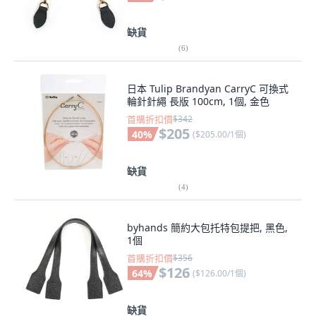
缺貨
(
6
)
日本 Tulip Brandyan CarryC 可換式
輪針針繩 長版 100cm, 1個, 金色
首購折扣價
$342
$205
40
%
(
$205.00/1個
)
缺貨
(
4
)
byhands 簡約大包托特包提把, 黑色,
1個
首購折扣價
$356
$126
64
%
(
$126.00/1個
)
缺貨