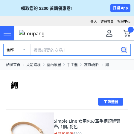
領取您的
$200
首購優惠卷!
打開 App
登入
註冊會員
客服中心
全部
酷澎首頁
火箭跨境
室內家居
手工藝
裝飾/配件
繩
繩
篩選器
Simple Line 女用包皮革手柄短鏈背
帶, 1個, 駝色
$300