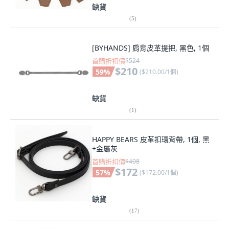
缺貨
(
5
)
[BYHANDS] 肩背皮革提把, 黑色, 1個
首購折扣價
$524
$210
59
%
(
$210.00/1個
)
缺貨
(
1
)
HAPPY BEARS 皮革扣環背帶, 1個, 黑
+金屬灰
首購折扣價
$408
$172
57
%
(
$172.00/1個
)
缺貨
(
17
)