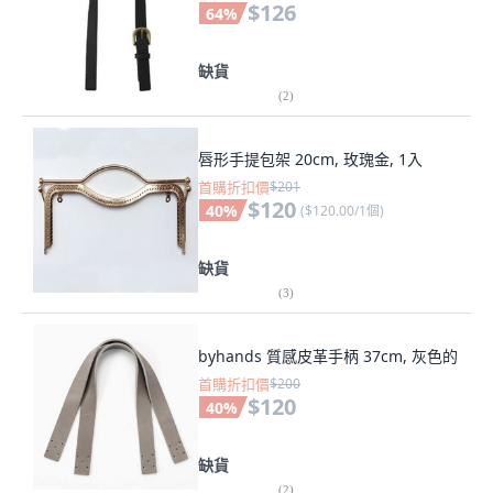
$126
64
%
缺貨
(
2
)
唇形手提包架 20cm, 玫瑰金, 1入
首購折扣價
$201
$120
40
%
(
$120.00/1個
)
缺貨
(
3
)
byhands 質感皮革手柄 37cm, 灰色的
首購折扣價
$200
$120
40
%
缺貨
(
2
)