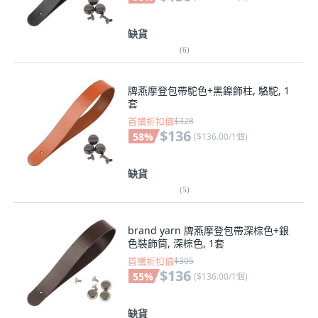
缺貨
(
6
)
牌燕摩登包帶駝色+黑鎳飾柱, 駱駝, 1
套
首購折扣價
$328
$136
58
%
(
$136.00/1個
)
缺貨
(
5
)
brand yarn 牌燕摩登包帶深棕色+銀
色裝飾筒, 深棕色, 1套
首購折扣價
$305
$136
55
%
(
$136.00/1個
)
缺貨