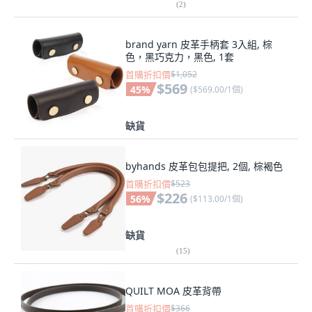
(
2
)
brand yarn 皮革手柄套 3入組, 棕
色，黑巧克力，黑色, 1套
首購折扣價
$1,052
$569
45
%
(
$569.00/1個
)
缺貨
byhands 皮革包包提把, 2個, 棕褐色
首購折扣價
$523
$226
56
%
(
$113.00/1個
)
缺貨
(
15
)
QUILT MOA 皮革背帶
首購折扣價
$366