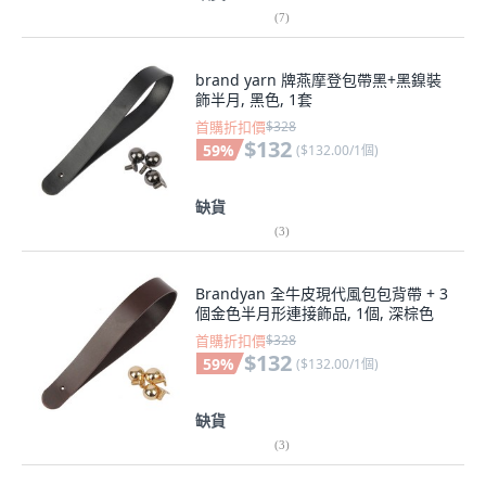
(
7
)
brand yarn 牌燕摩登包帶黑+黑鎳裝
飾半月, 黑色, 1套
首購折扣價
$328
$132
59
%
(
$132.00/1個
)
缺貨
(
3
)
Brandyan 全牛皮現代風包包背帶 + 3
個金色半月形連接飾品, 1個, 深棕色
首購折扣價
$328
$132
59
%
(
$132.00/1個
)
缺貨
(
3
)