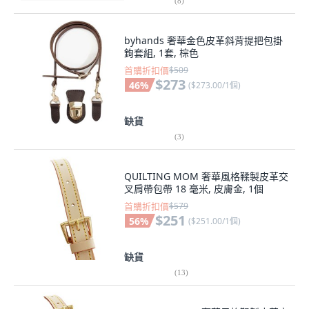
(
8
)
byhands 奢華金色皮革斜背提把包掛
鉤套組, 1套, 棕色
首購折扣價
$509
$273
46
%
(
$273.00/1個
)
缺貨
(
3
)
QUILTING MOM 奢華風格鞣製皮革交
叉肩帶包帶 18 毫米, 皮膚金, 1個
首購折扣價
$579
$251
56
%
(
$251.00/1個
)
缺貨
(
13
)