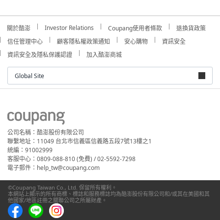
Investor Relations
關於酷澎
Coupang使用者條款
退換貨政策
信任管理中心
顧客隱私權政策通知
安心購物
資訊安全
資訊安全及隱私保護認證
加入酷澎商城
Global Site
公司名稱：酷澎股份有限公司
聯繫地址：11049 台北市信義區信義路五段7號13樓之1
統編：91002999
客服中心：0809-088-810 (免費) / 02-5592-7298
電子郵件：help_tw@coupang.com
©Coupang Taiwan Co., Ltd. 保留所有權利。
本網站上顯示的所有商標、標誌和服務標誌均為酷澎股份有限公司和/或其在美國和其
他國家/地區註冊之關聯公司之所屬財產。