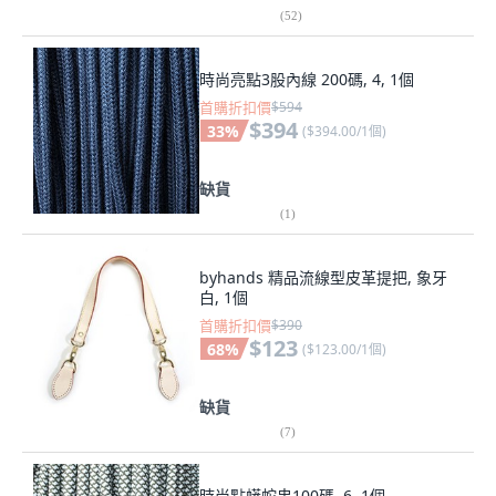
(
52
)
時尚亮點3股內線 200碼, 4, 1個
首購折扣價
$594
$394
33
%
(
$394.00/1個
)
缺貨
(
1
)
byhands 精品流線型皮革提把, 象牙
白, 1個
首購折扣價
$390
$123
68
%
(
$123.00/1個
)
缺貨
(
7
)
時尚點蟒蛇串100碼, 6, 1個