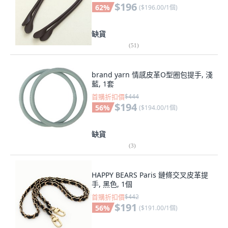
$196
62
%
(
$196.00/1個
)
缺貨
(
51
)
brand yarn 情感皮革O型圈包提手, 淺
藍, 1套
首購折扣價
$444
$194
56
%
(
$194.00/1個
)
缺貨
(
3
)
HAPPY BEARS Paris 鏈條交叉皮革提
手, 黑色, 1個
首購折扣價
$442
$191
56
%
(
$191.00/1個
)