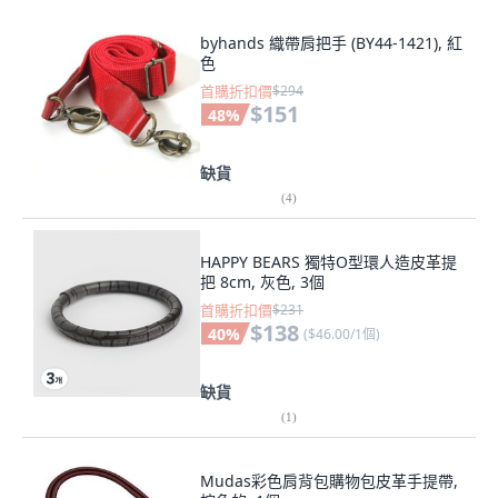
byhands 織帶肩把手 (BY44-1421), 紅
色
首購折扣價
$294
$151
48
%
缺貨
(
4
)
HAPPY BEARS 獨特O型環人造皮革提
把 8cm, 灰色, 3個
首購折扣價
$231
$138
40
%
(
$46.00/1個
)
缺貨
(
1
)
Mudas彩色肩背包購物包皮革手提帶,