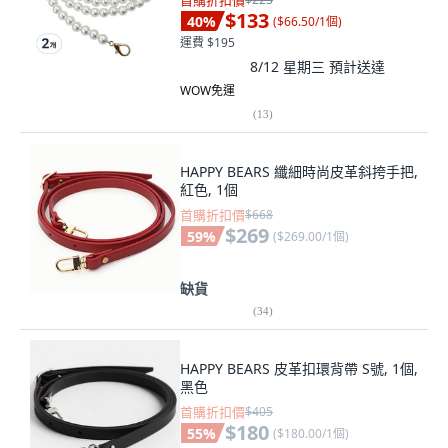
首購折扣價
$133
40
%
(
$66.50/1個
)
運費 $195
8/12 星期三
預計送達
WOW免運
(
13
)
HAPPY BEARS 纖細時尚皮革斜挎手把,
紅色, 1個
首購折扣價
$668
$269
59
%
(
$269.00/1個
)
缺貨
(
34
)
HAPPY BEARS 皮革扣環背帶 S號, 1個,
黑色
首購折扣價
$405
$180
55
%
(
$180.00/1個
)