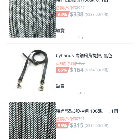
首購折扣價
$957
$338
64
%
(
$338.00/1個
)
缺貨
(
4
)
byhands 青銅肩背提把, 黑色
首購折扣價
$493
$164
66
%
(
$164.00/1個
)
缺貨
(
18
)
時尚亮點3股抽繩 100碼, 一, 1個
首購折扣價
$701
$315
55
%
(
$315.00/1個
)