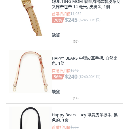
QUILTING MOM 奢華風格鞣製皮革交
叉肩帶包帶 14 毫米, 皮膚金, 1個
首購折扣價
$1,052
$245
76
%
(
$245.00/1個
)
缺貨
(
52
)
HAPPY BEARS 中號皮革手柄, 自然米
色, 1條
首購折扣價
$549
$240
56
%
(
$240.00/1個
)
缺貨
(
14
)
Happy Bears Lucy 單肩皮革提手, 黑
色的, 1套
首購折扣價
$367