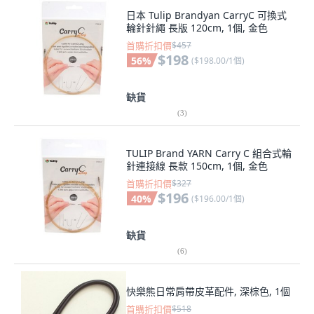
日本 Tulip Brandyan CarryC 可換式
輪針針繩 長版 120cm, 1個, 金色
首購折扣價
$457
$198
56
%
(
$198.00/1個
)
缺貨
(
3
)
TULIP Brand YARN Carry C 組合式輪
針連接線 長款 150cm, 1個, 金色
首購折扣價
$327
$196
40
%
(
$196.00/1個
)
缺貨
(
6
)
快樂熊日常肩帶皮革配件, 深棕色, 1個
首購折扣價
$518