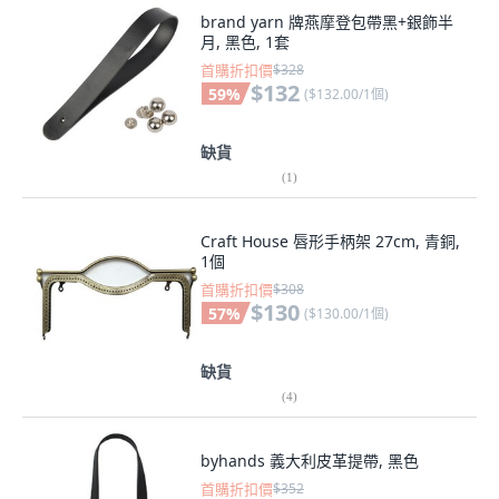
brand yarn 牌燕摩登包帶黑+銀飾半
月, 黑色, 1套
首購折扣價
$328
$132
59
%
(
$132.00/1個
)
缺貨
(
1
)
Craft House 唇形手柄架 27cm, 青銅,
1個
首購折扣價
$308
$130
57
%
(
$130.00/1個
)
缺貨
(
4
)
byhands 義大利皮革提帶, 黑色
首購折扣價
$352