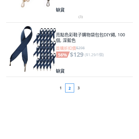
缺貨
(
3
)
亮點色彩鞋子購物袋包包DIY繩, 100
個, 深藍色
首購折扣價
$298
$129
56
%
(
$1.29/1個
)
缺貨
1
3
2