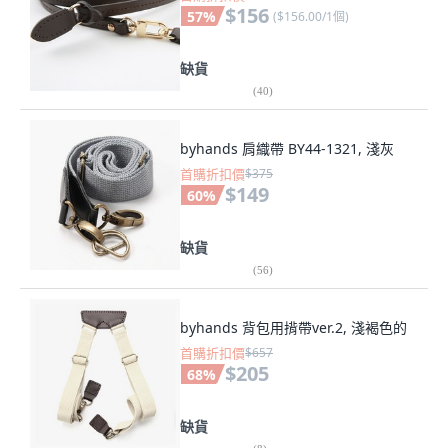
$156
57
%
(
$156.00/1個
)
缺貨
(
40
)
byhands 肩織帶 BY44-1321, 淺灰
首購折扣價
$375
$149
60
%
缺貨
(
56
)
byhands 背包用揹帶ver.2, 淺褐色的
首購折扣價
$657
$205
68
%
缺貨