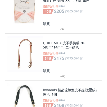
輪針針繩 長版 50cm, 1個, 金色
首購折扣價
$342
$205
40
%
(
$205.00/1個
)
缺貨
(
3
)
QUILT MOA 皮革手腕帶 20-
58cm*14mm, 單一顏色
首購折扣價
$384
$175
54
%
(
$175.00/1個
)
缺貨
(
44
)
byhands 精品流線型皮革提把(壓紋),
黑色, 1個
首購折扣價
$390
$168
56
%
(
$168.00/1個
)