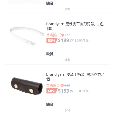
缺貨
(
89
)
Brandyarn 感性皮革圓形背帶, 白色,
1套
首購折扣價
$457
$189
58
%
(
$189.00/1個
)
缺貨
(
65
)
brand yarn 皮革手柄套, 黑巧克力, 1
個
首購折扣價
$389
$153
60
%
(
$153.00/1個
)
缺貨
(
75
)