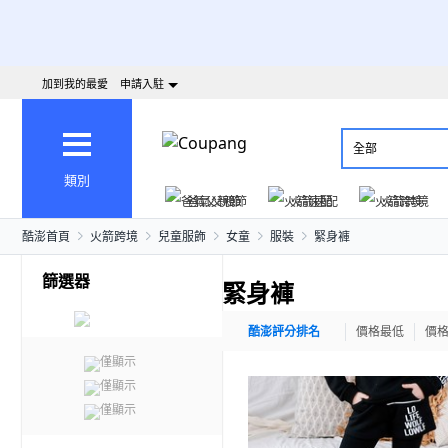
加到我的最愛
申請入駐
全部
類別
爸氣父親節
火箭速配
火箭跨境
酷澎首頁
火箭跨境
兒童服飾
女童
服裝
緊身褲
篩選器
緊身褲
酷澎評分排名
價格最低
價
僅顯示
僅顯示
僅顯示