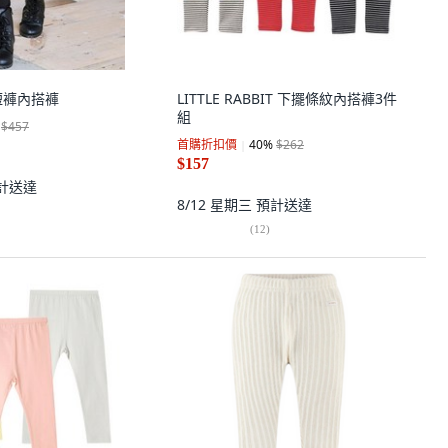
92短褲內搭褲
LITTLE RABBIT 下擺條紋內搭褲3件
組
$457
首購折扣價
40
%
$262
$157
計送達
8/12 星期三
預計送達
(
12
)