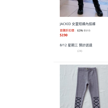
JACKID 女童短褲內搭褲
首購折扣價
63
%
$515
$190
8/12 星期三
預計送達
(
24
)