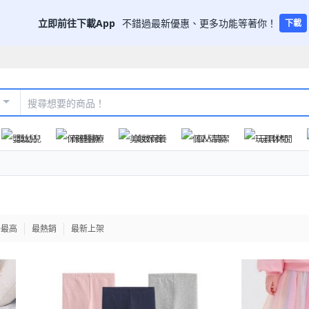
立即前往下載App
不錯過最新優惠、更多功能等著你！
下載
嬰幼兒
保健醫療
美妝保養
個人清潔
玩具休閒
格最高
最熱銷
最新上架