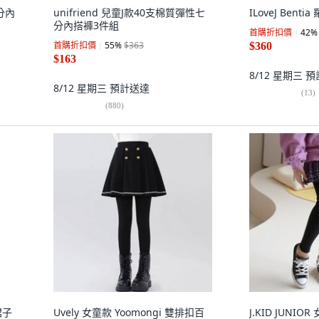
分內
unifriend 兒童J款40支棉質彈性七
ILoveJ Ben
分內搭褲3件組
首購折扣價
42
%
首購折扣價
55
%
$363
$360
$163
8/12 星期三
預
8/12 星期三
預計送達
(
13
)
(
880
)
裙子
Uvely 女童款 Yoomongi 雙排扣百
J.KID JUN