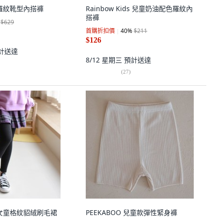
tia 羅紋靴型內搭褲
Rainbow Kids 兒童奶油配色羅紋內
搭褲
$629
首購折扣價
40
%
$211
$126
計送達
8/12 星期三
預計送達
(
27
)
IOR 女童格紋貂絨刷毛裙
PEEKABOO 兒童款彈性緊身褲