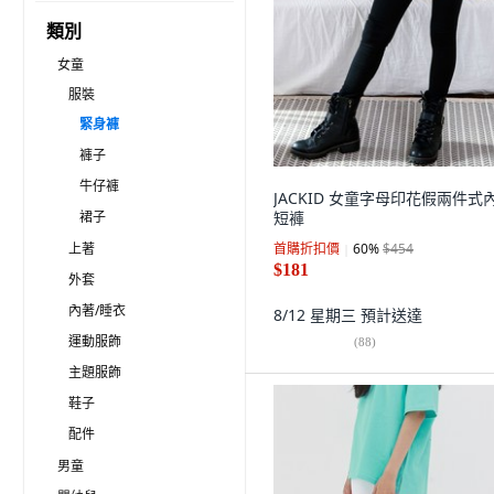
類別
女童
服裝
緊身褲
褲子
牛仔褲
JACKID 女童字母印花假兩件式
裙子
短褲
上著
首購折扣價
60
%
$454
$181
外套
內著/睡衣
8/12 星期三
預計送達
運動服飾
(
88
)
主題服飾
鞋子
配件
男童