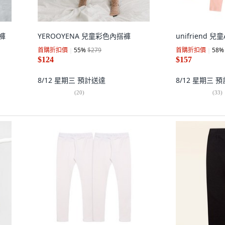
搭褲
YEROOYENA 兒童彩色內搭褲
unifriend 
首購折扣價
55
%
$279
首購折扣價
58
%
$124
$157
8/12 星期三
預計送達
8/12 星期三
預
(
20
)
(
33
)