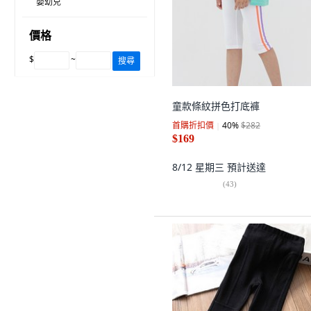
嬰幼兒
價格
$
~
搜尋
童款條紋拼色打底褲
首購折扣價
40
%
$282
$169
8/12 星期三
預計送達
(
43
)