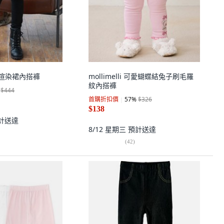
76渲染裙內搭褲
mollimelli 可愛蝴蝶結兔子刷毛羅
紋內搭褲
$444
首購折扣價
57
%
$326
$138
計送達
8/12 星期三
預計送達
(
42
)