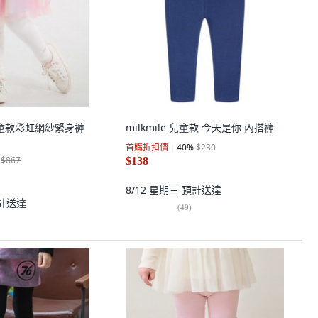
 女童款彩虹網紗緊身褲
milkmile 兒童款 今天是你 內搭褲
首購折扣價
40
%
$230
$867
$138
8/12 星期三
預計送達
計送達
(
49
)