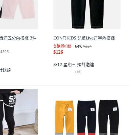
 童款清涼五分內搭褲 3件
CONTIKIDS 兒童Live丹寧內搭褲
首購折扣價
64
%
$354
$505
$126
8/12 星期三
預計送達
計送達
(
16
)