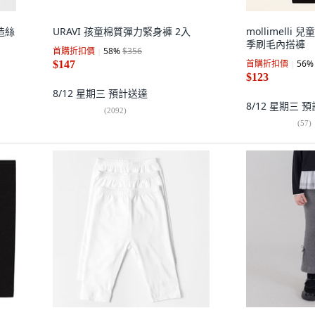
人造絲
URAVI 孩童棉質彈力緊身褲 2入
mollimell
季刷毛內搭褲
首購折扣價
58
%
$356
首購折扣價
56
%
$147
$123
8/12 星期三
預計送達
8/12 星期三
預
(
2092
)
(
57
)