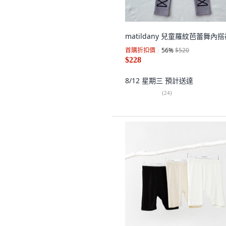
matildany 兒童羅紋芭蕾舞內
首購折扣價
56
%
$520
$228
8/12 星期三
預計送達
(
24
)