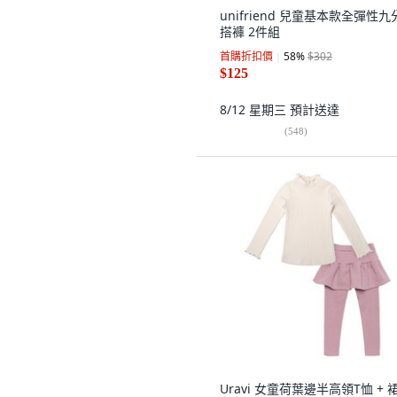
unifriend 兒童基本款全彈性九
搭褲 2件組
首購折扣價
58
%
$302
$125
8/12 星期三
預計送達
(
548
)
Uravi 女童荷葉邊半高領T恤 + 