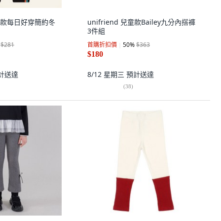
i 兒童款每日好穿簡約冬
unifriend 兒童款Bailey九分內搭褲
3件組
$281
首購折扣價
50
%
$363
$180
計送達
8/12 星期三
預計送達
(
38
)