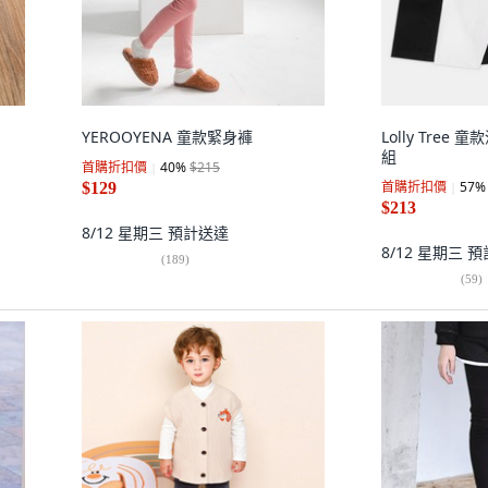
YEROOYENA 童款緊身褲
Lolly Tree
組
首購折扣價
40
%
$215
首購折扣價
57
%
$129
$213
8/12 星期三
預計送達
8/12 星期三
預
(
189
)
(
59
)