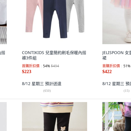
內搭
CONTIKIDS 兒童簡約刷毛保暖內搭
JELISPOON
褲3件組
裙
首購折扣價
54
%
$494
首購折扣價
51
%
$223
$422
8/12 星期三
預計送達
8/12 星期三
預
(
650
)
(
15
)