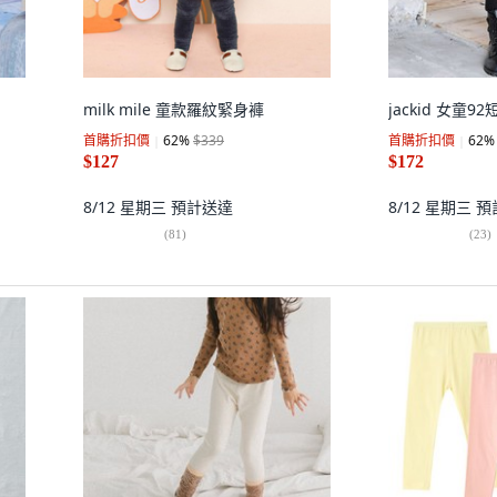
milk mile 童款羅紋緊身褲
jackid 女童
首購折扣價
62
%
$339
首購折扣價
62
%
$127
$172
8/12 星期三
預計送達
8/12 星期三
預
(
81
)
(
23
)