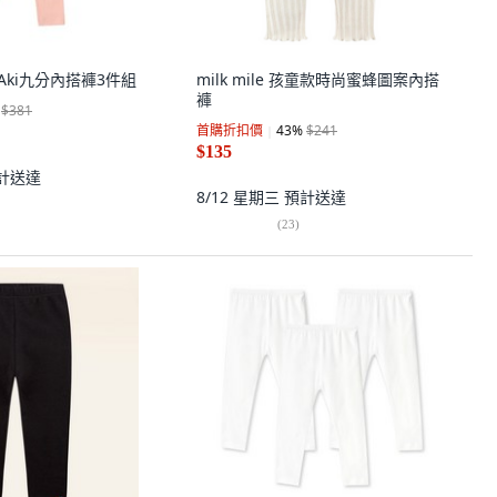
兒童Aki九分內搭褲3件組
milk mile 孩童款時尚蜜蜂圖案內搭
褲
$381
首購折扣價
43
%
$241
$135
計送達
8/12 星期三
預計送達
(
23
)