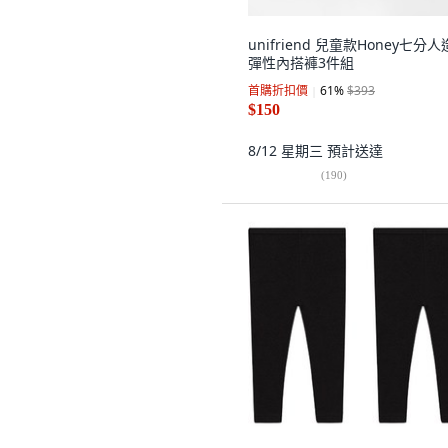
unifriend 兒童款Honey七分
彈性內搭褲3件組
首購折扣價
61
%
$393
$150
8/12 星期三
預計送達
(
190
)