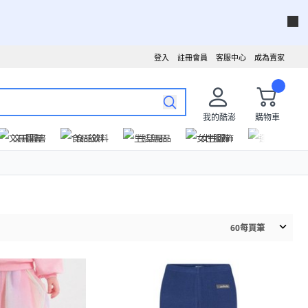
登入
註冊會員
客服中心
成為賣家
我的酷澎
購物車
文具圖書
食品飲料
生活用品
女性服飾
運動戶外
60
每頁筆