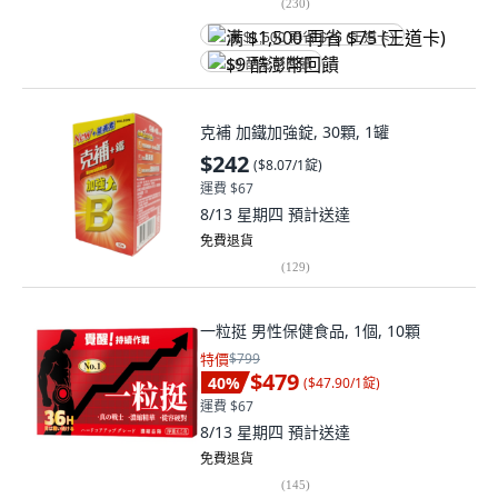
(
230
)
满 $1,500 再省 $75 (王道卡)
$9 酷澎幣回饋
克補 加鐵加強錠, 30顆, 1罐
$242
(
$8.07/1錠
)
運費 $67
8/13 星期四
預計送達
免費退貨
(
129
)
一粒挺 男性保健食品, 1個, 10顆
特價
$799
$479
40
%
(
$47.90/1錠
)
運費 $67
8/13 星期四
預計送達
免費退貨
(
145
)