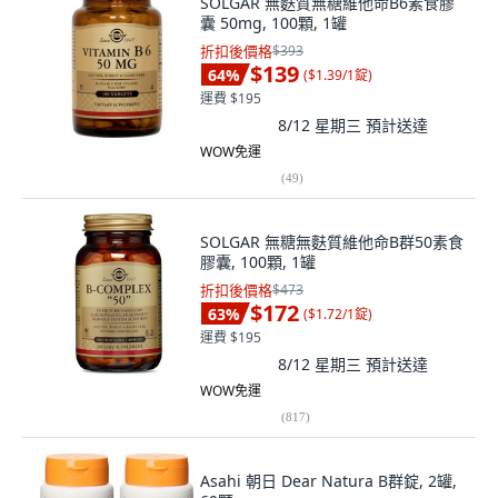
SOLGAR 無麩質無糖維他命B6素食膠
囊 50mg, 100顆, 1罐
折扣後價格
$393
$139
64
%
(
$1.39/1錠
)
運費 $195
8/12 星期三
預計送達
WOW免運
(
49
)
SOLGAR 無糖無麩質維他命B群50素食
膠囊, 100顆, 1罐
折扣後價格
$473
$172
63
%
(
$1.72/1錠
)
運費 $195
8/12 星期三
預計送達
WOW免運
(
817
)
Asahi 朝日 Dear Natura B群錠, 2罐,