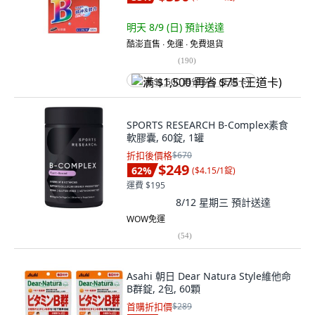
明天 8/9 (日)
預計送達
酷澎直售 ∙ 免運 ∙ 免費退貨
(
190
)
满 $1,500 再省 $75 (王道卡)
SPORTS RESEARCH B-Complex素食
軟膠囊, 60錠, 1罐
折扣後價格
$670
$249
62
%
(
$4.15/1錠
)
運費 $195
8/12 星期三
預計送達
WOW免運
(
54
)
Asahi 朝日 Dear Natura Style維他命
B群錠, 2包, 60顆
首購折扣價
$289