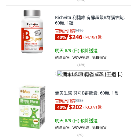
Richvita 利捷維 有酵超級B群膜衣錠,
60顆, 1罐
首購折扣價
$410
$246
40
%
(
$4.10/1錠
)
明天 8/9 (日)
預計送達
酷澎直售 ∙ WOW免運 ∙ 免費退貨
(
159
)
满 $1,500 再省 $75 (王道卡)
義美生醫 酵母B群膠囊, 60顆, 1盒
首購折扣價
$338
$202
40
%
(
$3.37/1錠
)
明天 8/9 (日)
預計送達
酷澎直售 ∙ WOW免運 ∙ 免費退貨
(
89
)