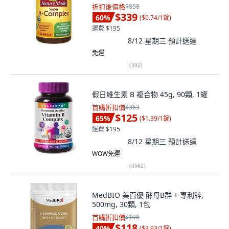
折扣後價格
$858
$339
60
%
(
$0.74/1錠
)
運費 $195
8/12 星期三
預計送達
免運
(
592
)
假日維生素 B 複合物 45g, 90顆, 1罐
首購折扣價
$363
$125
65
%
(
$1.39/1錠
)
運費 $195
8/12 星期三
預計送達
WOW免運
(
3562
)
MedBIO 美百優 酵母B群 + 專利鋅,
500mg, 30顆, 1包
首購折扣價
$198
$118
40
%
(
$3.93/1錠
)