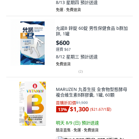
8/13 星期四
預計送達
免運 ∙ 免費退貨
允諾B 鋅錠 60錠 男性保健食品 b群加
鋅, 1罐
$600
運費 $67
8/12 星期三
預計送達
免費退貨
(
2
)
MARUZEN 丸善生技 全食物型態酵母
複合維生素B群膠囊, 1罐, 60顆
首購折扣價
$1,500
$1,300
13
%
(
$21.67/1錠
)
明天 8/9 (日)
預計送達
酷澎直售 ∙ 免運 ∙ 免費退貨