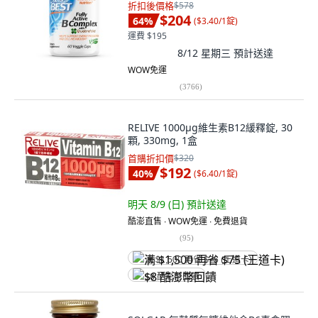
折扣後價格
$578
$204
64
%
(
$3.40/1錠
)
運費 $195
8/12 星期三
預計送達
WOW免運
(
3766
)
RELIVE 1000μg維生素B12緩釋錠, 30
顆, 330mg, 1盒
首購折扣價
$320
$192
40
%
(
$6.40/1錠
)
明天 8/9 (日)
預計送達
酷澎直售 ∙ WOW免運 ∙ 免費退貨
(
95
)
满 $1,500 再省 $75 (王道卡)
$8 酷澎幣回饋