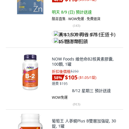
明天 8/9 (日)
預計送達
酷澎直售 ∙ WOW免運 ∙ 免費退貨
(
143
)
满 $1,500 再省 $75 (王道卡)
$5 酷澎幣回饋
NOW Foods 維他命B2核黃素膠囊,
100顆, 1罐
折扣後價格
$250
$105
58
%
(
$1.05/1錠
)
運費 $195
8/12 星期三
預計送達
WOW免運
(
913
)
葡萄王 人蔘蜆Plus B雙層加強碇, 30
錠, 1罐