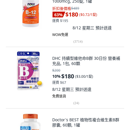
1000mcg, 250錠, 1罐
折扣後價格
$489
$180
63
%
(
$0.72/1錠
)
運費 $195
8/12 星期三
預計送達
WOW免運
(
3714
)
DHC 持續型維他命B群 30日份 營養補
充品, 1包, 60顆
$200
$180
10
%
(
$3.00/1錠
)
運費 $67
8/12 星期三
預計送達
免費退貨
(
24
)
Doctor's BEST 植物性複合維生素B群
膠囊, 60顆, 1罐