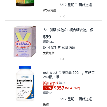
8/12 星期三
預計送達
WOW免運
(
17
)
人生製藥 維他命B複合糖衣錠, 1個
$99
運費 $67
8/14 星期五
預計送達
免費退貨
(
1
)
nutricost 泛酸膠囊 500mg 無麩質,
240顆, 1罐
折扣後價格
$898
$357
60
%
(
$1.49/1錠
)
運費 $195
8/12 星期三
預計送達
免運