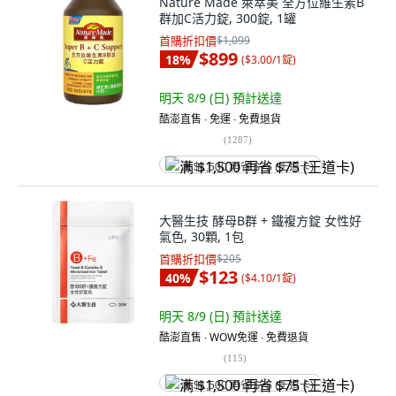
Nature Made 萊萃美 全方位維生素B
群加C活力錠, 300錠, 1罐
首購折扣價
$1,099
$899
18
%
(
$3.00/1錠
)
明天 8/9 (日)
預計送達
酷澎直售 ∙ 免運 ∙ 免費退貨
(
1287
)
满 $1,500 再省 $75 (王道卡)
大醫生技 酵母B群 + 鐵複方錠 女性好
氣色, 30顆, 1包
首購折扣價
$205
$123
40
%
(
$4.10/1錠
)
明天 8/9 (日)
預計送達
酷澎直售 ∙ WOW免運 ∙ 免費退貨
(
115
)
满 $1,500 再省 $75 (王道卡)