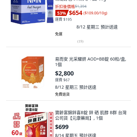
折扣後價格
$1,394
$654
53
%
(
$109.00/10g
)
運費 $195
8/12 星期三
預計送達
免運
(
19
)
易而安 光采耀妍 AOD+BB錠 60粒/盒,
1個
$2,800
運費 $67
8/12 星期三
預計送達
免費退貨
寶齡富錦鋅喜B錠 鋅 硒 肌醇 B群 台灣
公司貨【元康藥局】, 1個
$699
8/14 星期五
預計送達