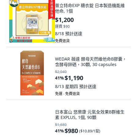
普立特命EXP 糖衣錠 日本製造機能維
他命, 1個
$1,200
運費 $90
8/18
預計送達
免費退貨
WEDAR 薇達 酵母天然維他命B膠囊，
含酵母鋅硒，30顆, 30 capsules
$2,040
$1,190
41
%
8/13 星期四
預計送達
免運 ∙ 免費退貨
日本富山 悠樂康 元氣全效果B群維生
素 EXPLUS, 1個, 90顆
$1,680
$980
41
%
(
$10.89/1錠
)