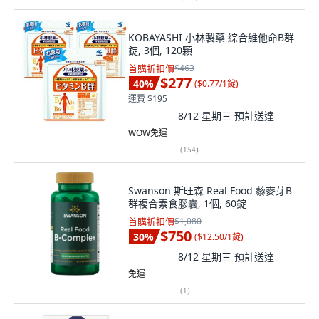
KOBAYASHI 小林製藥 綜合維他命B群
錠, 3個, 120顆
首購折扣價
$463
$277
40
%
(
$0.77/1錠
)
運費 $195
8/12 星期三
預計送達
WOW免運
(
154
)
Swanson 斯旺森 Real Food 藜麥芽B
群複合素食膠囊, 1個, 60錠
首購折扣價
$1,080
$750
30
%
(
$12.50/1錠
)
8/12 星期三
預計送達
免運
(
1
)