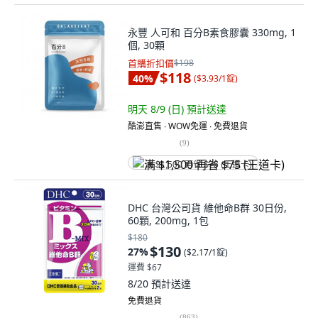
永豐 人可和 百分B素食膠囊 330mg, 1
個, 30顆
首購折扣價
$198
$118
40
%
(
$3.93/1錠
)
明天 8/9 (日)
預計送達
酷澎直售 ∙ WOW免運 ∙ 免費退貨
(
9
)
满 $1,500 再省 $75 (王道卡)
DHC 台灣公司貨 維他命B群 30日份,
60顆, 200mg, 1包
$180
$130
27
%
(
$2.17/1錠
)
運費 $67
8/20
預計送達
免費退貨
(
863
)