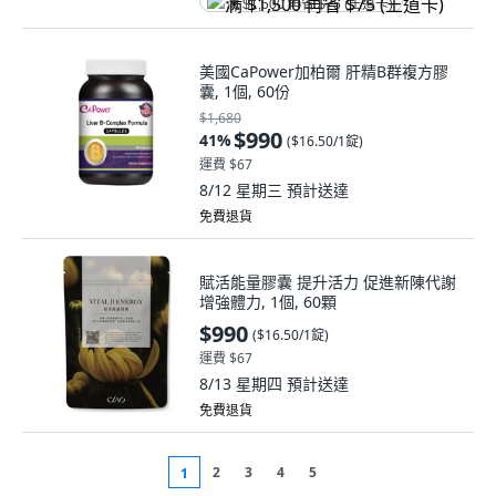
满 $1,500 再省 $75 (王道卡)
美國CaPower加柏爾 肝精B群複方膠
囊, 1個, 60份
$1,680
$990
41
%
(
$16.50/1錠
)
運費 $67
8/12 星期三
預計送達
免費退貨
賦活能量膠囊 提升活力 促進新陳代謝
增強體力, 1個, 60顆
$990
(
$16.50/1錠
)
運費 $67
8/13 星期四
預計送達
免費退貨
2
3
4
5
1