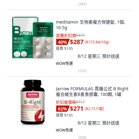
(
393
)
meditamin 生物素複方保健錠, 1個,
16.5g
首購折扣價
$479
$287
40
%
(
$173.94/10g
)
運費 $195
8/12 星期三
預計送達
WOW免運
(
155
)
Jarrow FORMULAS 賈羅公式 B Right
複合維生素B素食膠囊, 100顆, 1罐
折扣後價格
$717
$271
62
%
(
$2.71/1錠
)
運費 $195
8/12 星期三
預計送達
WOW免運
(
559
)