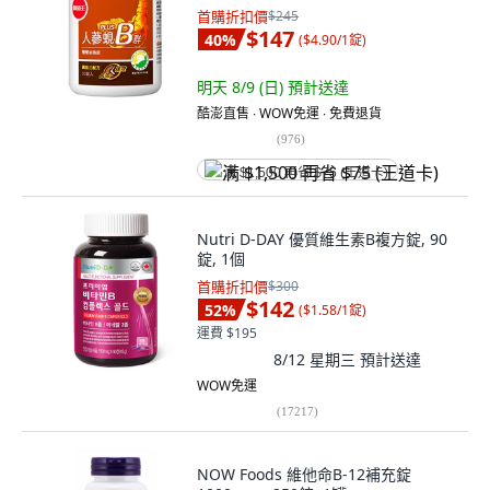
首購折扣價
$245
$147
40
%
(
$4.90/1錠
)
明天 8/9 (日)
預計送達
酷澎直售 ∙ WOW免運 ∙ 免費退貨
(
976
)
满 $1,500 再省 $75 (王道卡)
Nutri D-DAY 優質維生素B複方錠, 90
錠, 1個
首購折扣價
$300
$142
52
%
(
$1.58/1錠
)
運費 $195
8/12 星期三
預計送達
WOW免運
(
17217
)
NOW Foods 維他命B-12補充錠