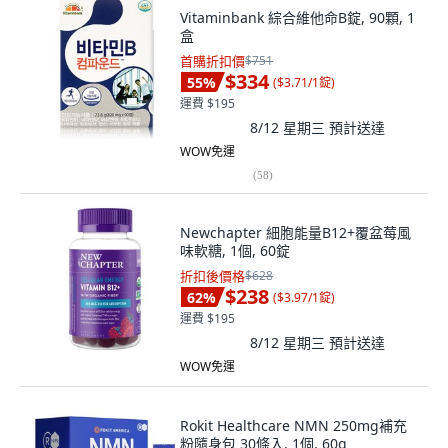
Vitaminbank 綜合維他命B錠, 90顆, 1
盒
首購折扣價
$751
$334
55
%
(
$3.71/1錠
)
運費 $195
8/12 星期三
預計送達
WOW免運
(
58
)
Newchapter 細胞能量B12+覆盆莓風
味軟糖, 1個, 60錠
折扣後價格
$628
$238
62
%
(
$3.97/1錠
)
運費 $195
8/12 星期三
預計送達
WOW免運
Rokit Healthcare NMN 250mg補充
粉隨身包 30條入, 1個, 60g