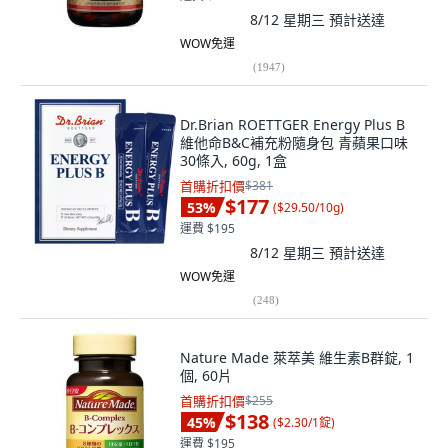
8/12 星期三
預計送達
WOW免運
(
1947
)
Dr.Brian ROETTGER Energy Plus B
維他命B&C補充粉隨身包 青蘋果口味
30條入, 60g, 1盒
首購折扣價
$381
$177
53
%
(
$29.50/10g
)
運費 $195
8/12 星期三
預計送達
WOW免運
(
248
)
Nature Made 萊萃美 維生素B群錠, 1
個, 60片
首購折扣價
$255
$138
45
%
(
$2.30/1錠
)
運費 $195