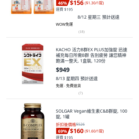
$156
46
%
(
$1.30/1錠
)
運費 $195
8/12 星期三
預計送達
WOW免運
(
18
)
KACHO 活力B群EX PLUS加強錠 迅速
補充每日所需B群 告別疲勞 讓您精神
飽滿一整天, 1盒裝, 120份
$949
8/13 星期四
預計送達
免運 ∙ 免費退貨
(
7
)
SOLGAR Vegan維生素C&B群錠, 100
錠, 1罐
折扣後價格
$526
$160
69
%
(
$1.60/1錠
)
運費 $195