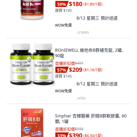
$180
59
%
(
$1.80/1錠
)
運費 $195
8/12 星期三
預計送達
WOW免運
(
15690
)
ROnIEWELL 維他命B群補充錠, 2罐,
90錠
首購折扣價
$497
$209
57
%
(
$1.16/1錠
)
運費 $195
8/12 星期三
預計送達
WOW免運
(
456
)
Sinphar 杏輝醫藥 肝精B群軟膠囊, 60
顆, 1罐
首購折扣價
$590
$390
33
%
(
$6.50/1錠
)