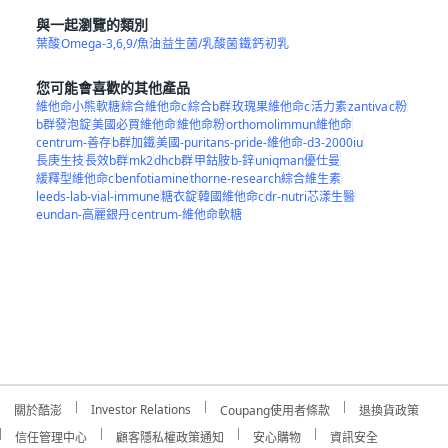
與一起瀏覽的類別
葉酸
Omega-3,6,9/魚油
益生菌/乳酸菌
鐵
鈣
初乳
您可能會喜歡的其他產品
維他命小熊軟糖
綜合維他命c
綜合b群
玫瑰果維他命c
活力素
zantiva
c粉
b群發泡錠
美國必買維他命
維他命粉
orthomolimmun維他命
centrum-善存
b群加鐵
美國-puritans-pride-維他命-d3-2000iu
長庚生技
長效b群
mk2
dhcb群
甲鈷胺
b-鋅
uniqman優仕曼
緩釋型維他命c
benfotiamine
thorne-research綜合維生素
leeds-lab-vial-immune
糖衣錠
韓國維他命c
dr-nutri芯漾生醫
eundan-高麗銀丹
centrum-維他命軟糖
Investor Relations
關於酷澎
Coupang使用者條款
退換貨政策
信任管理中心
顧客隱私權政策通知
安心購物
資訊安全