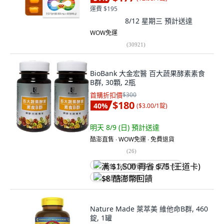
運費 $195
8/12 星期三
預計送達
WOW免運
(
30921
)
BioBank 大金宏醫 百大蔬果酵素素食
B群, 30顆, 2瓶
首購折扣價
$300
$180
40
%
(
$3.00/1錠
)
明天 8/9 (日)
預計送達
酷澎直售 ∙ WOW免運 ∙ 免費退貨
(
26
)
满 $1,500 再省 $75 (王道卡)
$8 酷澎幣回饋
Nature Made 萊萃美 維他命B群, 460
錠, 1罐