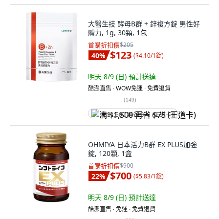
大醫生技 酵母B群 + 鋅複方錠 男性好
體力, 1g, 30顆, 1包
首購折扣價
$205
$123
40
%
(
$4.10/1錠
)
明天 8/9 (日)
預計送達
酷澎直售 ∙ WOW免運 ∙ 免費退貨
(
149
)
满 $1,500 再省 $75 (王道卡)
OHMIYA 日本活力B群 EX PLUS加強
錠, 120顆, 1盒
首購折扣價
$900
$700
22
%
(
$5.83/1錠
)
明天 8/9 (日)
預計送達
酷澎直售 ∙ 免運 ∙ 免費退貨