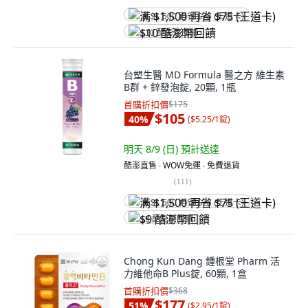
满 $1,500 再省 $75 (王道卡)
$10 酷澎幣回饋
台塑生醫 MD Formula 醫之方 維生素
B群 + 鋅發泡錠, 20顆, 1瓶
首購折扣價
$175
$105
40
%
(
$5.25/1錠
)
明天 8/9 (日)
預計送達
酷澎直售 ∙ WOW免運 ∙ 免費退貨
(
111
)
满 $1,500 再省 $75 (王道卡)
$9 酷澎幣回饋
Chong Kun Dang 鍾根堂 Pharm 活
力維他命B Plus錠, 60顆, 1盒
首購折扣價
$368
$177
51
%
(
$2.95/1錠
)