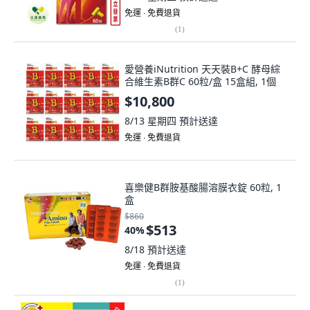
免運 ∙ 免費退貨
(
1
)
愛營養iNutrition 天天裝B+C 酵母綜
合維生素B群C 60粒/盒 15盒組, 1個
$10,800
8/13 星期四
預計送達
免運 ∙ 免費退貨
喜樂健B群胺基酸腸溶膜衣錠 60粒, 1
盒
$860
$513
40
%
8/18
預計送達
免運 ∙ 免費退貨
(
1
)