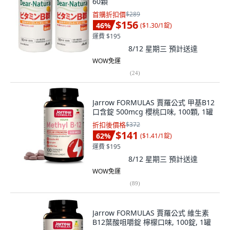
60顆
首購折扣價
$289
$156
46
%
(
$1.30/1錠
)
運費 $195
8/12 星期三
預計送達
WOW免運
(
24
)
Jarrow FORMULAS 賈羅公式 甲基B12
口含錠 500mcg 櫻桃口味, 100顆, 1罐
折扣後價格
$372
$141
62
%
(
$1.41/1錠
)
運費 $195
8/12 星期三
預計送達
WOW免運
(
89
)
Jarrow FORMULAS 賈羅公式 維生素
B12葉酸咀嚼錠 檸檬口味, 100錠, 1罐