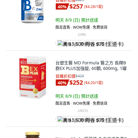
首購折扣價
$257
40
%
(
$4.28/1錠
)
明天 8/9 (日)
預計送達
酷澎直售 ∙ WOW免運 ∙ 免費退貨
(
198
)
满 $1,500 再省 $75 (王道卡)
台塑生醫 MD Formula 醫之方 長釋B
群EX PLUS加強錠, 60顆, 600mg, 1罐
首購折扣價
$420
$252
40
%
(
$4.20/1錠
)
明天 8/9 (日)
預計送達
酷澎直售 ∙ WOW免運 ∙ 免費退貨
(
2615
)
满 $1,500 再省 $75 (王道卡)