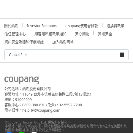
Investor Relations
關於酷澎
Coupang使用者條款
退換貨政策
信任管理中心
顧客隱私權政策通知
安心購物
資訊安全
資訊安全及隱私保護認證
加入酷澎商城
Global Site
公司名稱：酷澎股份有限公司
聯繫地址：11049 台北市信義區信義路五段7號13樓之1
統編：91002999
客服中心：0809-088-810 (免費) / 02-5592-7298
電子郵件：help_tw@coupang.com
©Coupang Taiwan Co., Ltd. 保留所有權利。
本網站上顯示的所有商標、標誌和服務標誌均為酷澎股份有限公司和/或其在美國和其
他國家/地區註冊之關聯公司之所屬財產。