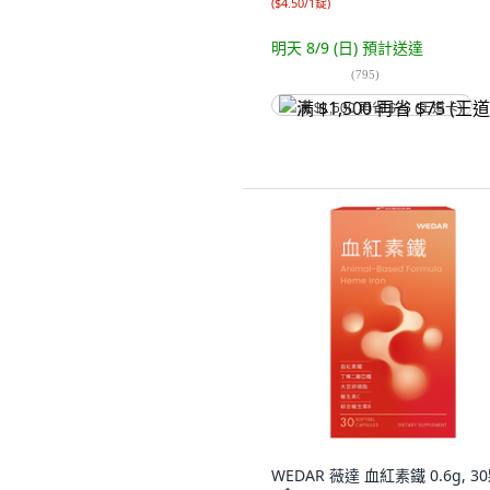
(
$4.50/1錠
)
明天 8/9 (日)
預計送達
(
795
)
满 $1,500 再省 $75 (王道卡)
WEDAR 薇達 血紅素鐵 0.6g, 30