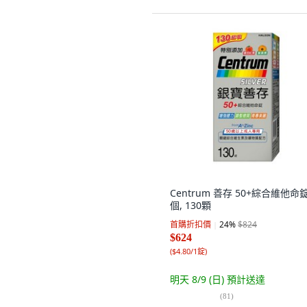
Centrum 善存 50+綜合維他命錠,
個, 130顆
首購折扣價
24
%
$824
$624
(
$4.80/1錠
)
明天 8/9 (日)
預計送達
(
81
)