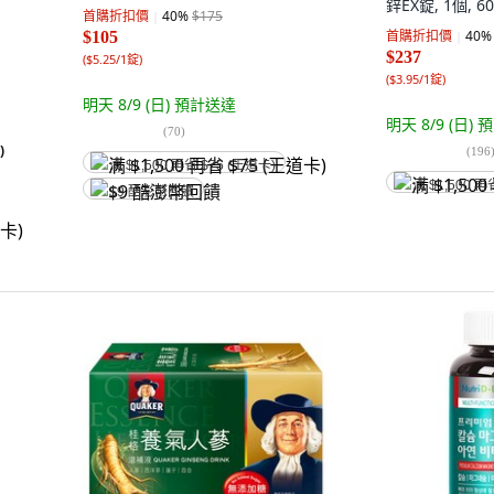
鋅EX錠, 1個, 6
首購折扣價
40
%
$175
首購折扣價
40
%
$105
$237
(
$5.25/1錠
)
(
$3.95/1錠
)
明天 8/9 (日)
預計送達
明天 8/9 (日)
預
(
70
)
)
(
196
满 $1,500 再省 $75 (王道卡)
满 $1,500 再
$9 酷澎幣回饋