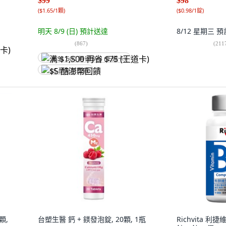
$99
$98
(
$1.65/1顆
)
(
$0.98/1錠
)
明天 8/9 (日)
預計送達
8/12 星期三
預
(
867
)
(
211
满 $1,500 再省 $75 (王道卡)
$5 酷澎幣回饋
顆,
台塑生醫 鈣 + 鎂發泡錠, 20顆, 1瓶
Richvita 利