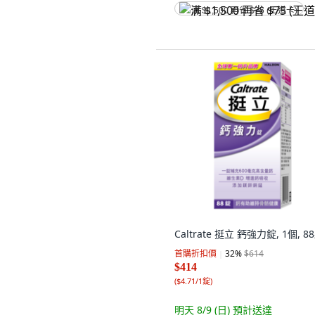
满 $1,500 再省 $75 (王道卡)
Caltrate 挺立 鈣強力錠, 1個, 8
首購折扣價
32
%
$614
$414
(
$4.71/1錠
)
明天 8/9 (日)
預計送達