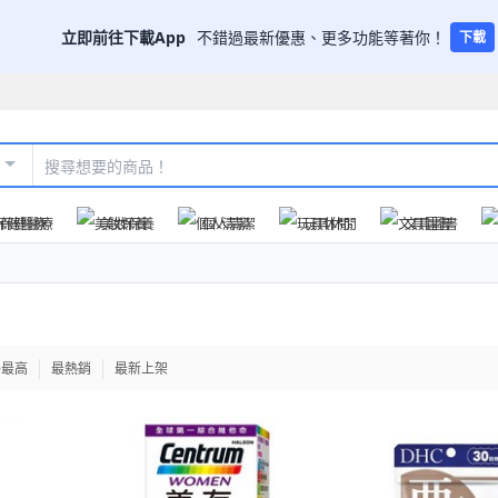
立即前往下載App
不錯過最新優惠、更多功能等著你！
下載
保健醫療
美妝保養
個人清潔
玩具休閒
文具圖書
格最高
最熱銷
最新上架