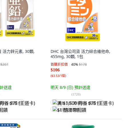
 活力鋅元素, 30顆,
DHC 台灣公司貨 活力綜合維他命,
455mg, 30顆, 1包
$207
首購折扣價
40
%
$178
$106
(
$3.53/1錠
)
計送達
明天 8/9 (日)
預計送達
)
(
1720
)
省 $75 (王道卡)
满 $1,500 再省 $75 (王道卡)
饋
$1 酷澎幣回饋