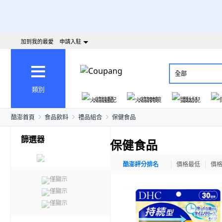
加到我的最愛
申請入駐
全部
類別
火箭速配
火箭跨境
嬰幼兒
酷澎首頁
食品飲料
禮品組合
保健食品
篩選器
保健食品
酷澎評分排名
價格最低
價
僅顯示
僅顯示
僅顯示