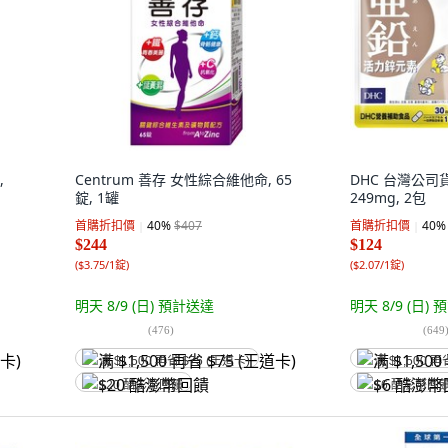
,
Centrum 善存 女性綜合維他命, 65
DHC 台灣公司貨
錠, 1罐
249mg, 2包
首購折扣價
40
%
$407
首購折扣價
40
%
$244
$124
(
$3.75/1錠
)
(
$2.07/1錠
)
明天 8/9 (日)
預計送達
明天 8/9 (日)
預
(
476
)
(
649
满 $1,500 再省 $75 (王道卡)
满 $1,500 再
$20 酷澎幣回饋
$6 酷澎幣回