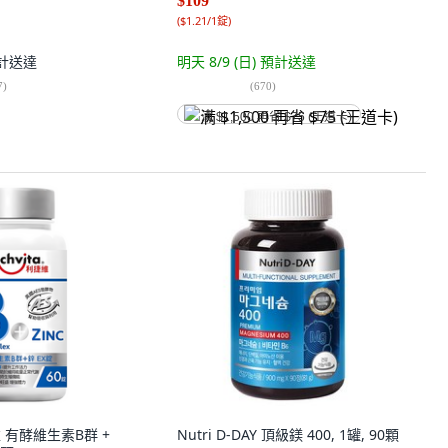
$109
(
$1.21/1錠
)
計送達
明天 8/9 (日)
預計送達
7
)
(
670
)
满 $1,500 再省 $75 (王道卡)
捷維 有酵維生素B群 +
Nutri D-DAY 頂級鎂 400, 1罐, 90顆