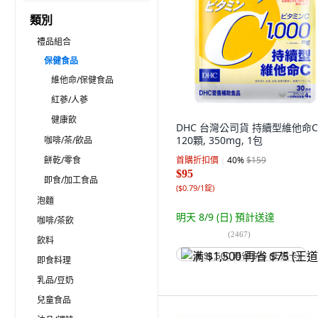
類別
禮品組合
保健食品
維他命/保健食品
紅蔘/人蔘
健康飲
DHC 台灣公司貨 持續型維他命C
120顆, 350mg, 1包
咖啡/茶/飲品
餅乾/零食
首購折扣價
40
%
$159
$95
即食/加工食品
(
$0.79/1錠
)
泡麵
明天 8/9 (日)
預計送達
咖啡/茶飲
(
2467
)
飲料
满 $1,500 再省 $75 (王道卡)
即食料理
乳品/豆奶
兒童食品