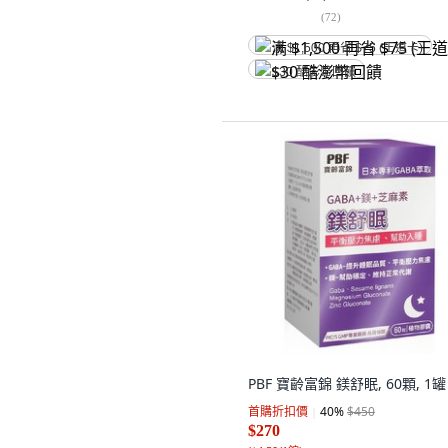
(
72
)
满 $1,500 再省 $75 (王道卡)
$30 酷澎幣回饋
PBF 寶齡富錦 鎂舒眠, 60顆, 1罐
首購折扣價
40
%
$450
$270