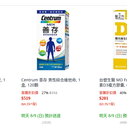
 1
Centrum 善存 男性綜合維他命, 1
台塑生醫 MD F
盒, 120顆
素D3複方膠囊, 6
首購折扣價
27
%
$719
首購折扣價
40
%
$519
$201
(
$4.33/1錠
)
(
$3.35/1錠
)
明天 8/9 (日)
預計送達
明天 8/9 (日)
預
(
2928
)
(
698