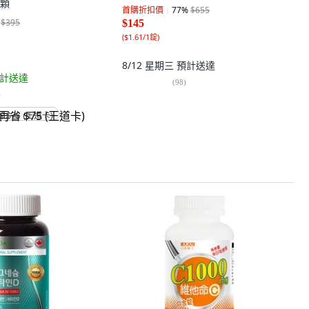
0顆
首購折扣價
77
%
$655
$395
$145
(
$1.61/1錠
)
8/12 星期三
預計送達
計送達
(
98
)
)
省 $75 (王道卡)