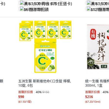
满 $1,500 再省 $75 (王道卡)
满 $1,500 再
$6 酷澎幣回饋
$12 酷澎幣
8顆
五洲生醫 斯斯維他命C口含錠 檸檬,
統一生機 有機枸
10錠, 6包
300ml, 1盒
首購折扣價
40
%
$150
首購折扣價
40
%
$90
$216
(
$1.50/1錠
)
(
$7.20/10ml
)