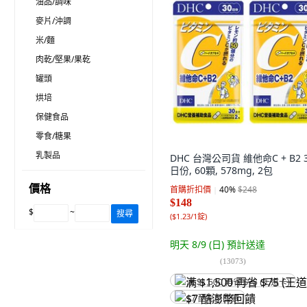
油品/調味
麥片/沖調
米/麵
肉乾/堅果/果乾
罐頭
烘培
保健食品
零食/糖果
乳製品
DHC 台灣公司貨 維他命C + B2 
日份, 60顆, 578mg, 2包
價格
首購折扣價
40
%
$248
$148
$
~
搜尋
(
$1.23/1錠
)
明天 8/9 (日)
預計送達
(
13073
)
满 $1,500 再省 $75 (王道卡)
$7 酷澎幣回饋