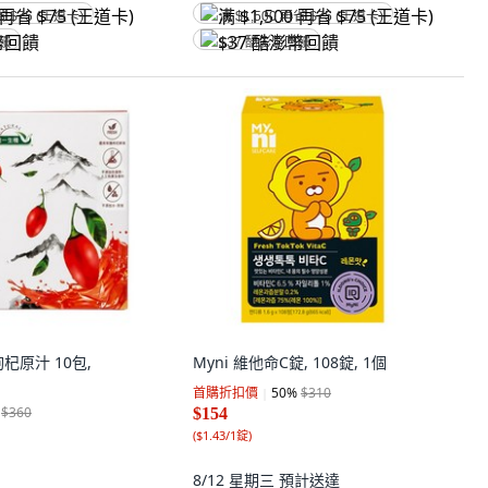
省 $75 (王道卡)
满 $1,500 再省 $75 (王道卡)
回饋
$37 酷澎幣回饋
杞原汁 10包,
Myni 維他命C錠, 108錠, 1個
首購折扣價
50
%
$310
$360
$154
(
$1.43/1錠
)
8/12 星期三
預計送達