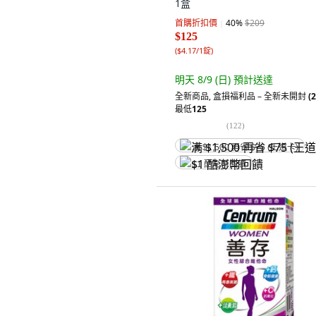
1盒
首購折扣價
40
%
$209
$125
(
$4.17/1錠
)
明天 8/9 (日)
預計送達
全新商品
,
盒損福利品 – 全新未開封
(2
最低
125
(
122
)
满 $1,500 再省 $75 (王道卡)
$1 酷澎幣回饋