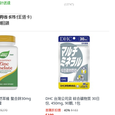
計送達
(
13747
)
)
省 $75 (王道卡)
回饋
ay 然萃維 螯合鋅30mg
DHC 台灣公司貨 綜合礦物質 30日
罐
份, 450mg, 90顆, 1包
$270
首購折扣價
40
%
$183