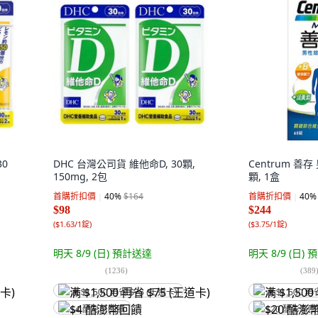
30
DHC 台灣公司貨 維他命D, 30顆,
Centrum 善
150mg, 2包
顆, 1盒
首購折扣價
40
%
$164
首購折扣價
40
%
$98
$244
(
$1.63/1錠
)
(
$3.75/1錠
)
明天 8/9 (日)
預計送達
明天 8/9 (日)
預
(
1236
)
(
389
满 $1,500 再省 $75 (王道卡)
满 $1,500 再
$4 酷澎幣回饋
$20 酷澎幣