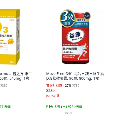
ormula 醫之方 維生
Move Free 益節 高鈣 + 鎂 + 維生素
0顆, 545mg, 1盒
D液態軟膠囊, 90顆, 800mg, 1盒
$335
首購折扣價
27
%
$739
$539
(
$5.99/1錠
)
計送達
明天 8/9 (日)
預計送達
)
(
631
)