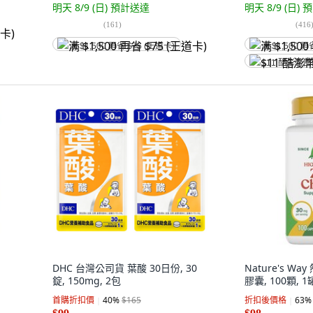
明天 8/9 (日)
預計送達
明天 8/9 (日)
預
(
161
)
(
416
满 $1,500 再省 $75 (王道卡)
满 $1,500 再
$11 酷澎幣
DHC 台灣公司貨 葉酸 30日份, 30
Nature's W
錠, 150mg, 2包
膠囊, 100顆, 1
首購折扣價
40
%
$165
折扣後價格
63
%