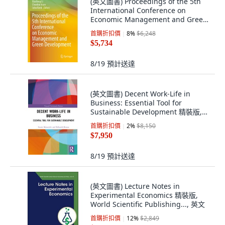
(英文圖書) Proceedings of the 5th
International Conference on
Economic Management and Green
Development 平裝版, Springer, 英文
首購折扣價
8
%
$6,248
$5,734
8/19
預計送達
(英文圖書) Decent Work-Life in
Business: Essential Tool for
Sustainable Development 精裝版,
Routledge Chapman & Hall, 英文
首購折扣價
2
%
$8,150
$7,950
8/19
預計送達
(英文圖書) Lecture Notes in
Experimental Economics 精裝版,
World Scientific Publishing..., 英文
首購折扣價
12
%
$2,849