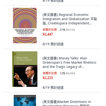
8/19
預計送達
(英文圖書) Regional Economic
Integration and Globalization 平裝
版, Createspace Independent
Pub..., 英文
首購折扣價
21
%
$3,115
$2,447
8/19
預計送達
(英文圖書) Money Talks: Alan
Greenspan's Free Market Rhetoric
and the Tragic Legacy of
Reaganomics 平裝版, Palgrave
首購折扣價
12
%
$2,553
MacMillan, 英文
$2,225
8/19
預計送達
(英文圖書)Market Distortions in
Privatisation Processes 精裝版,