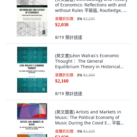
of Economics: Reflections with and
without Rules 平裝版, Routledge, 英
文
首購折扣價
8
%
$2,230
$2,030
8/19
預計送達
(英文書)Léon Walras's Economic
Thought： The General
Equilibrium Theory in Historical
Per... 平裝版, Routledge, 英文
首購折扣價
8
%
$2,360
$2,160
8/19
預計送達
(英文圖書) Artists and Markets in
Music: The Political Economy of
Music During the Covid E... 平裝版,
Routledge, 英文
首購折扣價
9
%
$2,220