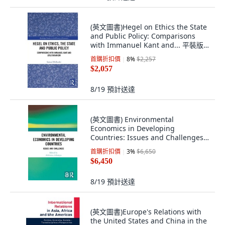
(英文圖書)Hegel on Ethics the State
and Public Policy: Comparisons
with Immanuel Kant and... 平裝版,
Routledge, 英文
首購折扣價
8
%
$2,257
$2,057
8/19
預計送達
(英文圖書) Environmental
Economics in Developing
Countries: Issues and Challenges
精裝版, Routledge Chapman & Hall,
首購折扣價
3
%
$6,650
英文
$6,450
8/19
預計送達
(英文圖書)Europe's Relations with
the United States and China in the