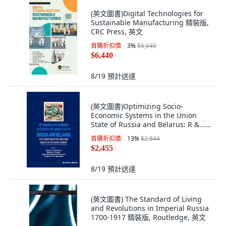
(英文圖書)Digital Technologies for
Sustainable Manufacturing 精裝版,
CRC Press, 英文
首購折扣價
3
%
$6,640
$6,440
8/19
預計送達
(英文圖書)Optimizing Socio-
Economic Systems in the Union
State of Russia and Belarus: R &...
平裝版, Bentham Science
首購折扣價
13
%
$2,844
Publishers, 英文
$2,455
8/19
預計送達
(英文圖書) The Standard of Living
and Revolutions in Imperial Russia
1700-1917 精裝版, Routledge, 英文