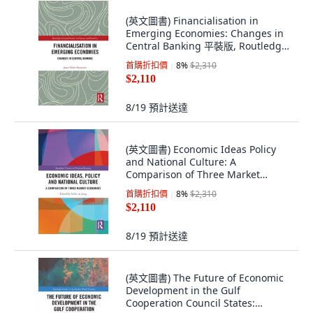
(英文圖書) Financialisation in
Emerging Economies: Changes in
Central Banking 平裝版, Routledge,
英文
首購折扣價
8
%
$2,310
$2,110
8/19
預計送達
(英文圖書) Economic Ideas Policy
and National Culture: A
Comparison of Three Market
Economies 平裝版, Routledge, 英文
首購折扣價
8
%
$2,310
$2,110
8/19
預計送達
(英文圖書) The Future of Economic
Development in the Gulf
Cooperation Council States: