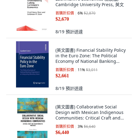
Cambridge University Press, 英文
首購折扣價
6
%
$2,870
$2,670
8/19
預計送達
(英文圖書) Financial Stability Policy
in the Euro Zone: The Political
Economy of National Banking
Regula... 平裝版, Springer Gabler,
首購折扣價
11
%
$3,011
英文
$2,661
8/19
預計送達
(英文圖書) Collaborative Social
Design with Mexican Indigenous
Communities: Critical Craft and
Transform... 精裝版, Routledge, 英
首購折扣價
3
%
$6,640
文
$6,440